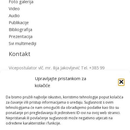
Foto galerija
Video
Audio
Publikacije
Bibliografija
Prezentacija
Svi multimediji
Kontakt
Vicepostulator vlč. mr. Ilija Jakovljević Tel. +385 99
2856570 postulatura.bulesic@ppb.hr Pošta: Župni ured
Upravljajte pristankom za
Fažana Župni trg 4, 52212 Fažana, Hrvatska
kolačiće
Da bismo pružili najbolje iskustvo, koristimo tehnologije poput kolačića
za čuvanje i/ili pristup informacijama o uređaju. Suglasnost s ovim
tehnologijama će nam omogućiti da obrađujemo podatke kao što su
Copyright © | 2026 Bl. Miroslav Bulešić
ponašanje pri pregledavanju ili jedinstveni ID-ovi na ovoj web stranici.
Nepristanak ili povlačenje suglasnosti može negativno utjecati na
određene karakteristike i funkcije.