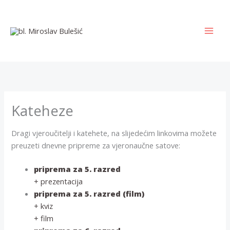
Skip
to
content
MAI
MEN
Kateheze
Dragi vjeroučitelji i katehete, na slijedećim linkovima možete
preuzeti dnevne pripreme za vjeronaučne satove:
priprema za 5. razred
+ prezentacija
priprema za 5. razred (film)
+ kviz
+ film