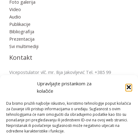
Foto galerija
Video
Audio
Publikacije
Bibliografija
Prezentacija
Svi multimediji
Kontakt
Vicepostulator vlč. mr. Ilija Jakovljević Tel. +385 99
2856570 postulatura.bulesic@ppb.hr Pošta: Župni ured
Upravljajte pristankom za
Fažana Župni trg 4, 52212 Fažana, Hrvatska
kolačiće
Da bismo pružili najbolje iskustvo, koristimo tehnologije poput kolačića
za čuvanje i/ili pristup informacijama o uređaju. Suglasnost s ovim
tehnologijama će nam omogućiti da obrađujemo podatke kao što su
Copyright © | 2026 Bl. Miroslav Bulešić
ponašanje pri pregledavanju ili jedinstveni ID-ovi na ovoj web stranici.
Nepristanak ili povlačenje suglasnosti može negativno utjecati na
određene karakteristike i funkcije.