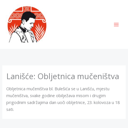
Skip
to
content
MAI
MEN
Lanišće: Obljetnica mučeništva
Obljetnica mučeništva bl. Bulešića se u Lanišću, mjestu
mučeništva, svake godine obilježava misom i drugim
prigodnim sadržajima dan uoči obljetnice, 23. kolovoza u 18
sati.