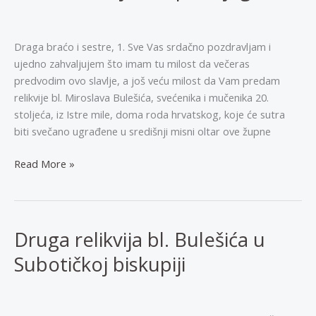
Draga braćo i sestre, 1. Sve Vas srdačno pozdravljam i
ujedno zahvaljujem što imam tu milost da večeras
predvodim ovo slavlje, a još veću milost da Vam predam
relikvije bl. Miroslava Bulešića, svećenika i mučenika 20.
stoljeća, iz Istre mile, doma roda hrvatskog, koje će sutra
biti svečano ugrađene u središnji misni oltar ove župne
Propovijed
Read More »
u
Petrinji,
Župa
Preobraženja
Druga relikvija bl. Bulešića u
Gospodnjeg
Subotičkoj biskupiji