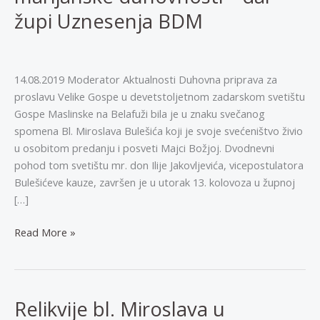
župi Uznesenja BDM
14.08.2019 Moderator Aktualnosti Duhovna priprava za
proslavu Velike Gospe u devetstoljetnom zadarskom svetištu
Gospe Maslinske na Belafuži bila je u znaku svečanog
spomena Bl. Miroslava Bulešića koji je svoje svećeništvo živio
u osobitom predanju i posveti Majci Božjoj. Dvodnevni
pohod tom svetištu mr. don Ilije Jakovljevića, vicepostulatora
Bulešićeve kauze, završen je u utorak 13. kolovoza u župnoj
[…]
ZADAR,
Read More »
BELAFUŽA:
Relikvija
Bl.
Miroslava
Relikvije bl. Miroslava u
Bulešića,