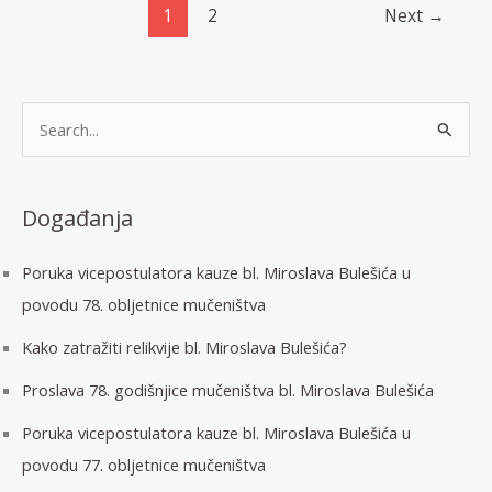
obljetnici
1
2
Next
→
mučeništva
u
Lanišću,
T
2020.
r
a
ž
Događanja
i
Poruka vicepostulatora kauze bl. Miroslava Bulešića u
:
povodu 78. obljetnice mučeništva
Kako zatražiti relikvije bl. Miroslava Bulešića?
Proslava 78. godišnjice mučeništva bl. Miroslava Bulešića
Poruka vicepostulatora kauze bl. Miroslava Bulešića u
povodu 77. obljetnice mučeništva