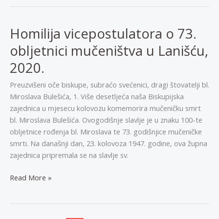
73.
godišnjici
mučeništva
Homilija vicepostulatora o 73.
bl.
obljetnici mučeništva u Lanišću,
Miroslava
Bulešića
2020.
Preuzvišeni oče biskupe, subraćo svećenici, dragi štovatelji bl.
Miroslava Bulešića, 1. Više desetljeća naša Biskupijska
zajednica u mjesecu kolovozu komemorira mučeničku smrt
bl. Miroslava Bulešića. Ovogodišnje slavlje je u znaku 100-te
obljetnice rođenja bl. Miroslava te 73. godišnjice mučeničke
smrti. Na današnji dan, 23. kolovoza 1947. godine, ova župna
zajednica pripremala se na slavlje sv.
Homilija
Read More »
vicepostulatora
o
73.