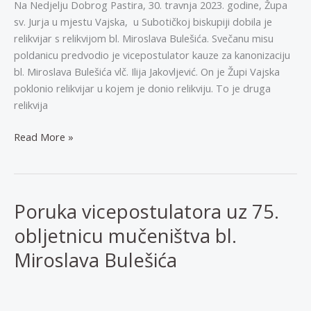
Na Nedjelju Dobrog Pastira, 30. travnja 2023. godine, Župa
sv. Jurja u mjestu Vajska, u Subotičkoj biskupiji dobila je
relikvijar s relikvijom bl. Miroslava Bulešića. Svečanu misu
poldanicu predvodio je vicepostulator kauze za kanonizaciju
bl. Miroslava Bulešića vlč. Ilija Jakovljević. On je Župi Vajska
poklonio relikvijar u kojem je donio relikviju. To je druga
relikvija
Druga
Read More »
relikvija
bl.
Bulešića
u
Poruka vicepostulatora uz 75.
Subotičkoj
obljetnicu mučeništva bl.
biskupiji
Miroslava Bulešića