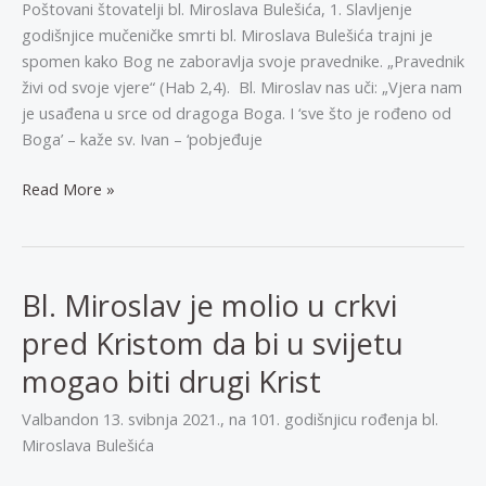
Poštovani štovatelji bl. Miroslava Bulešića, 1. Slavljenje
godišnjice mučeničke smrti bl. Miroslava Bulešića trajni je
spomen kako Bog ne zaboravlja svoje pravednike. „Pravednik
živi od svoje vjere“ (Hab 2,4). Bl. Miroslav nas uči: „Vjera nam
je usađena u srce od dragoga Boga. I ‘sve što je rođeno od
Boga’ – kaže sv. Ivan – ‘pobjeđuje
Poruka
Read More »
vicepostulatora
uz
75.
obljetnicu
Bl. Miroslav je molio u crkvi
mučeništva
pred Kristom da bi u svijetu
bl.
Miroslava
mogao biti drugi Krist
Bulešića
Valbandon 13. svibnja 2021., na 101. godišnjicu rođenja bl.
Miroslava Bulešića