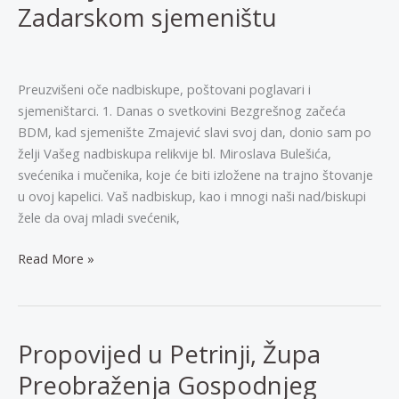
Zadarskom sjemeništu
svećenika
marijanske
duhovnosti
–
Preuzvišeni oče nadbiskupe, poštovani poglavari i
dar
sjemeništarci. 1. Danas o svetkovini Bezgrešnog začeća
župi
BDM, kad sjemenište Zmajević slavi svoj dan, donio sam po
Uznesenja
želji Vašeg nadbiskupa relikvije bl. Miroslava Bulešića,
BDM
svećenika i mučenika, koje će biti izložene na trajno štovanje
u ovoj kapelici. Vaš nadbiskup, kao i mnogi naši nad/biskupi
žele da ovaj mladi svećenik,
Relikvije
Read More »
bl.
Miroslava
u
Zadarskom
Propovijed u Petrinji, Župa
sjemeništu
Preobraženja Gospodnjeg