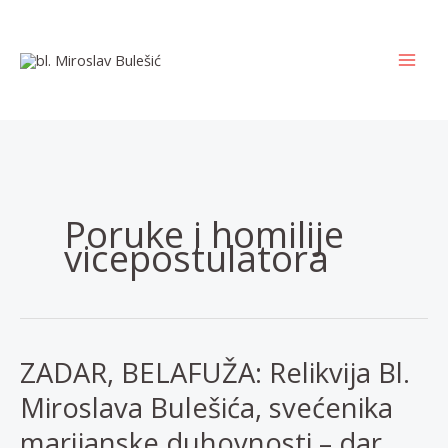
Skip
to
content
MAI
MEN
Poruke i homilije
vicepostulatora
ZADAR, BELAFUŽA: Relikvija Bl.
Miroslava Bulešića, svećenika
marijanske duhovnosti – dar