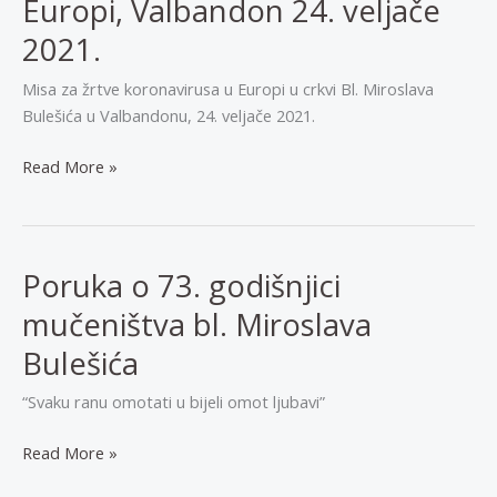
Europi, Valbandon 24. veljače
za
Emaus”,
2021.
Uskrs
Misa za žrtve koronavirusa u Europi u crkvi Bl. Miroslava
2021.
Bulešića u Valbandonu, 24. veljače 2021.
Misa
Read More »
za
žrtve
koronavirusa
u
Poruka o 73. godišnjici
Europi,
mučeništva bl. Miroslava
Valbandon
24.
Bulešića
veljače
“Svaku ranu omotati u bijeli omot ljubavi”
2021.
Poruka
Read More »
o