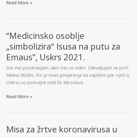
Bl.
Read More »
Miroslav
je
molio
u
“Medicinsko osoblje
crkvi
„simbolizira“ Isusa na putu za
pred
Kristom
Emaus”, Uskrs 2021.
da
Sve Vas pozdravljam, iako Vas ne vidim. Zahvaljujem se preč.
bi
Milanu Mužini, što je imao povjerenja da napišem par riječi o
u
Uskrsu uz poticajne misli bl. Miroslava.
svijetu
mogao
“Medicinsko
Read More »
biti
osoblje
drugi
„simbolizira“
Krist
Isusa
na
Misa za žrtve koronavirusa u
putu