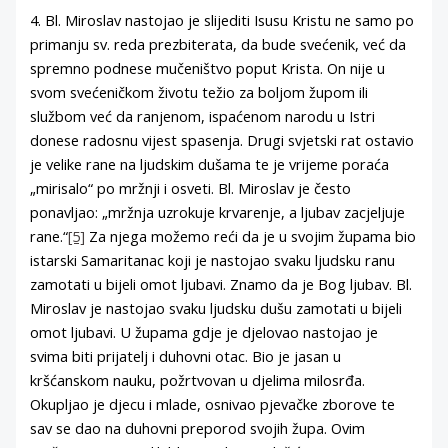
4. Bl. Miroslav nastojao je slijediti Isusu Kristu ne samo po
primanju sv. reda prezbiterata, da bude svećenik, već da
spremno podnese mučeništvo poput Krista. On nije u
svom svećeničkom životu težio za boljom župom ili
službom već da ranjenom, ispaćenom narodu u Istri
donese radosnu vijest spasenja. Drugi svjetski rat ostavio
je velike rane na ljudskim dušama te je vrijeme poraća
„mirisalo“ po mržnji i osveti. Bl. Miroslav je često
ponavljao: „mržnja uzrokuje krvarenje, a ljubav zacjeljuje
rane.“
[5]
Za njega možemo reći da je u svojim župama bio
istarski Samaritanac koji je nastojao svaku ljudsku ranu
zamotati u bijeli omot ljubavi. Znamo da je Bog ljubav. Bl.
Miroslav je nastojao svaku ljudsku dušu zamotati u bijeli
omot ljubavi. U župama gdje je djelovao nastojao je
svima biti prijatelj i duhovni otac. Bio je jasan u
kršćanskom nauku, požrtvovan u djelima milosrđa.
Okupljao je djecu i mlade, osnivao pjevačke zborove te
sav se dao na duhovni preporod svojih župa. Ovim