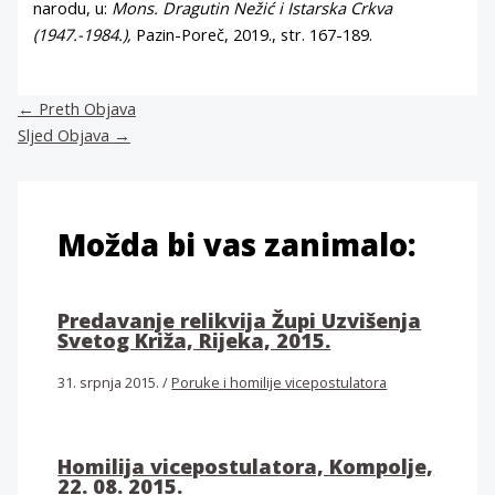
narodu, u:
Mons. Dragutin Nežić i Istarska Crkva
(1947.-1984.),
Pazin-Poreč, 2019., str. 167-189.
←
Preth Objava
Sljed Objava
→
Možda bi vas zanimalo:
Predavanje relikvija Župi Uzvišenja
Svetog Križa, Rijeka, 2015.
31. srpnja 2015.
/
Poruke i homilije vicepostulatora
Homilija vicepostulatora, Kompolje,
22. 08. 2015.