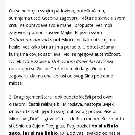
On se ne boji u svojim padovima, poteškoćama,
sumnjama uteći Gospinu zagovoru. Ništa ne skriva u svom
srcu, ne opravdava svoje mane i propuste, već moli
zagovor i pomoć Isusove Majke. Bilježi u svom
Duhovnom dnevniku
poteškoće, ne kako bi se njima
hvalio, već kako bi na njima poradio. U poteškoćama i
kušnjama čovjek sazrijeva i vidi se njegova autentičnost.
Uvijek svoje zapise u
Duhovnom dnevniku
završava
obraćajući se Gospi. On žarko moli da ga Gospa
zagovara, da mu ona isprosi od svog Sina potrebne
milosti.
3. Dragi sjemeništarci, dok budete klečali pred ovim
oltarom i častili relikvije bl. Miroslava, nastojte uvijek
iznova otkrivati ljepotu svog duhovnog poziva. Piše bl.
Miroslav: „Dođi – govoriš mi – dođi za mnom. Koliko puta
si učinio da čujem Tvoj glas, Tvoj poziv.
I to si učinio
zato, jer si me ljubio
.“
[3]
Bog Vas i svakog od nas je