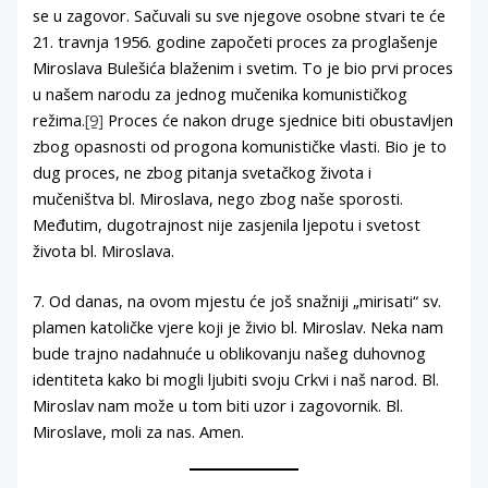
se u zagovor. Sačuvali su sve njegove osobne stvari te će
21. travnja 1956. godine započeti proces za proglašenje
Miroslava Bulešića blaženim i svetim. To je bio prvi proces
u našem narodu za jednog mučenika komunističkog
režima.
[9]
Proces će nakon druge sjednice biti obustavljen
zbog opasnosti od progona komunističke vlasti. Bio je to
dug proces, ne zbog pitanja svetačkog života i
mučeništva bl. Miroslava, nego zbog naše sporosti.
Međutim, dugotrajnost nije zasjenila ljepotu i svetost
života bl. Miroslava.
7. Od danas, na ovom mjestu će još snažniji „mirisati“ sv.
plamen katoličke vjere koji je živio bl. Miroslav. Neka nam
bude trajno nadahnuće u oblikovanju našeg duhovnog
identiteta kako bi mogli ljubiti svoju Crkvi i naš narod. Bl.
Miroslav nam može u tom biti uzor i zagovornik. Bl.
Miroslave, moli za nas. Amen.