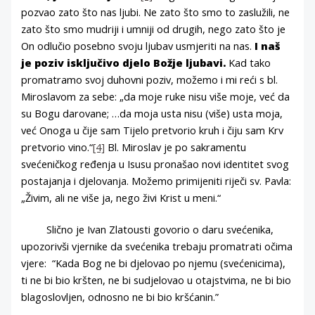
pozvao zato što nas ljubi. Ne zato što smo to zaslužili, ne
zato što smo mudriji i umniji od drugih, nego zato što je
On odlučio posebno svoju ljubav usmjeriti na nas.
I naš
je poziv isključivo djelo Božje ljubavi.
Kad tako
promatramo svoj duhovni poziv, možemo i mi reći s bl.
Miroslavom za sebe: „da moje ruke nisu više moje, već da
su Bogu darovane; …da moja usta nisu (više) usta moja,
već Onoga u čije sam Tijelo pretvorio kruh i čiju sam Krv
pretvorio vino.“
[4]
Bl. Miroslav je po sakramentu
svećeničkog ređenja u Isusu pronašao novi identitet svog
postajanja i djelovanja. Možemo primijeniti riječi sv. Pavla:
„Živim, ali ne više ja, nego živi Krist u meni.“
Slično je Ivan Zlatousti govorio o daru svećenika,
upozorivši vjernike da svećenika trebaju promatrati očima
vjere: “Kada Bog ne bi djelovao po njemu (svećenicima),
ti ne bi bio kršten, ne bi sudjelovao u otajstvima, ne bi bio
blagoslovljen, odnosno ne bi bio kršćanin.”