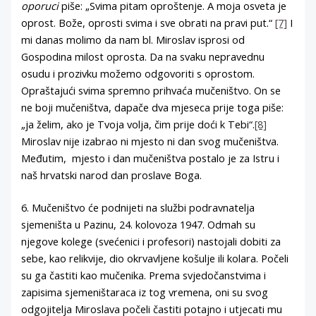
oporuci
piše: „Svima pitam oproštenje. A moja osveta je
oprost. Bože, oprosti svima i sve obrati na pravi put.“
[7]
I
mi danas molimo da nam bl. Miroslav isprosi od
Gospodina milost oprosta. Da na svaku nepravednu
osudu i prozivku možemo odgovoriti s oprostom.
Opraštajući svima spremno prihvaća mučeništvo. On se
ne boji mučeništva, dapače dva mjeseca prije toga piše:
„ja želim, ako je Tvoja volja, čim prije doći k Tebi“.
[8]
Miroslav nije izabrao ni mjesto ni dan svog mučeništva.
Međutim, mjesto i dan mučeništva postalo je za Istru i
naš hrvatski narod dan proslave Boga.
6. Mučeništvo će podnijeti na službi podravnatelja
sjemeništa u Pazinu, 24. kolovoza 1947. Odmah su
njegove kolege (svećenici i profesori) nastojali dobiti za
sebe, kao relikvije, dio okrvavljene košulje ili kolara. Počeli
su ga častiti kao mučenika. Prema svjedočanstvima i
zapisima sjemeništaraca iz tog vremena, oni su svog
odgojitelja Miroslava počeli častiti potajno i utjecati mu