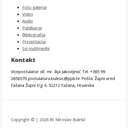
Foto galerija
Video
Audio
Publikacije
Bibliografija
Prezentacija
Svi multimediji
Kontakt
Vicepostulator vlč. mr. Ilija Jakovljević Tel. +385 99
2856570 postulatura.bulesic@ppb.hr Pošta: Župni ured
Fažana Župni trg 4, 52212 Fažana, Hrvatska
Copyright © | 2026 Bl. Miroslav Bulešić