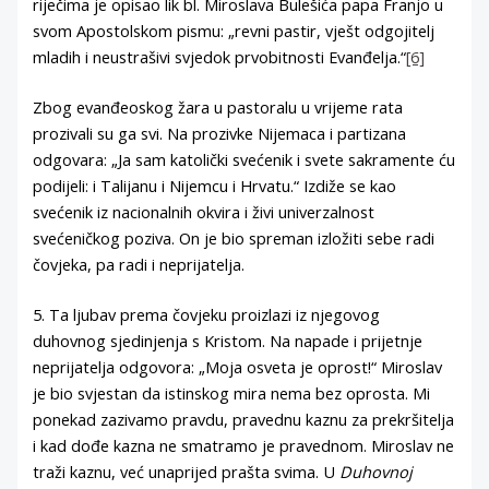
riječima je opisao lik bl. Miroslava Bulešića papa Franjo u
svom Apostolskom pismu: „revni pastir, vješt odgojitelj
mladih i neustrašivi svjedok prvobitnosti Evanđelja.“
[6]
Zbog evanđeoskog žara u pastoralu u vrijeme rata
prozivali su ga svi. Na prozivke Nijemaca i partizana
odgovara: „Ja sam katolički svećenik i svete sakramente ću
podijeli: i Talijanu i Nijemcu i Hrvatu.“ Izdiže se kao
svećenik iz nacionalnih okvira i živi univerzalnost
svećeničkog poziva. On je bio spreman izložiti sebe radi
čovjeka, pa radi i neprijatelja.
5. Ta ljubav prema čovjeku proizlazi iz njegovog
duhovnog sjedinjenja s Kristom. Na napade i prijetnje
neprijatelja odgovora: „Moja osveta je oprost!“ Miroslav
je bio svjestan da istinskog mira nema bez oprosta. Mi
ponekad zazivamo pravdu, pravednu kaznu za prekršitelja
i kad dođe kazna ne smatramo je pravednom. Miroslav ne
traži kaznu, već unaprijed prašta svima. U
Duhovnoj