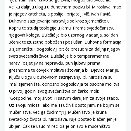
Veliku daljnju ulogu u duhovnom pozivu bl. Miroslava imao
je njegov kateheta, a poslije i prijatelj, vlč. Ivan Pavić.
Duhovno sazrijevanje nastavlja se kroz sjemenište u
Kopru te studij teologije u Rimu. Prema svjedočanstvu
njegovih kolega, Bulešić je bio uzornog vladanja, solidan
učenik te izuzetno pobožan i poslušan. Duhovna formacija
u sjemeništu i bogosloviji bit će presudni za daljnji njegov
sveti svećenički život. Bulešić je bio temperamentne
naravi, osjetljiv na nepravdu, pun ljubavi prema
grešnicima te čovjek molitve i štovanja bl. Djevice Marije.
Ključu ulogu u duhovnom sazrijevanju bl. Miroslava su
imali sjemenište, odnosno bogoslovija te osobna molitva.
U prvoj godini svog svećeništva on žarko moli:
“Gospodine, moj život Ti sasvim darujem za svoje stado.
Uz Tvoju milost i ako me Ti učiniš dostojnim, ne bojim se
mučeništva, već ga žudim.”
[1]
. Mučeništvo je kruna
svetačkog života bl. Miroslava. Nije postao blažen jer je
ubijen. Čak se usudim reći da je on svoje mučeništvo