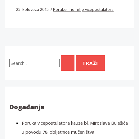
25. kolovoza 2015.
/
Poruke i homilije vicepostulatora
T
r
a
ž
i
:
Događanja
Poruka vicepostulatora kauze bl. Miroslava Bulešića
u povodu 78. obljetnice mučeništva