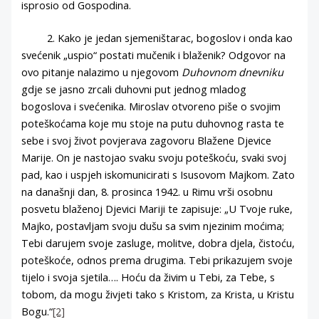
isprosio od Gospodina.
2. Kako je jedan sjemeništarac, bogoslov i onda kao
svećenik „uspio“ postati mučenik i blaženik? Odgovor na
ovo pitanje nalazimo u njegovom
Duhovnom dnevniku
gdje se jasno zrcali duhovni put jednog mladog
bogoslova i svećenika. Miroslav otvoreno piše o svojim
poteškoćama koje mu stoje na putu duhovnog rasta te
sebe i svoj život povjerava zagovoru Blažene Djevice
Marije. On je nastojao svaku svoju poteškoću, svaki svoj
pad, kao i uspjeh iskomunicirati s Isusovom Majkom. Zato
na današnji dan, 8. prosinca 1942. u Rimu vrši osobnu
posvetu blaženoj Djevici Mariji te zapisuje: „U Tvoje ruke,
Majko, postavljam svoju dušu sa svim njezinim moćima;
Tebi darujem svoje zasluge, molitve, dobra djela, čistoću,
poteškoće, odnos prema drugima. Tebi prikazujem svoje
tijelo i svoja sjetila…. Hoću da živim u Tebi, za Tebe, s
tobom, da mogu živjeti tako s Kristom, za Krista, u Kristu
Bogu.“
[2]