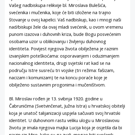
Vašeg nadbiskupa relikvije bl. Miroslava Bulešića,
svećenika i mučenika, koje će biti izložene na trajno
štovanje u ovoj kapelici. Vaš nadbiskup, kao i mnogi naši
nad/biskupi žele da ovaj mladi svećenik, u ovom vremenu
punom izazova i duhovnih kriza, bude Bogu posvećenim
osobama uzor u oblikovanju i življenju duhovnog
identiteta. Povijest njegova života obilježena je raznim
izvanjskim poteškoćama: osporavanjem i oduzimanjem
nacionalnog identiteta, drugi svjetski rat kad se na
području Istre susreću tri vojske (tri režima: fašizam,
nacizam i komunizam) te na koncu poraće koje je
obilježeno sustavnim progonima i mučeništvom.
Bl. Miroslav rođen je 13. svibnja 1920. godine u
Čabrunićima (Svetvinčenat, Južna Istra) u hrvatskoj obitelji
koja je unatoč talijanizaciji uspjela sačuvati svoj hrvatski
identitet. U duhovnom rastu veliku ulogu u Miroslavovu
životu je imala njegova majka Lucija koja je osjetila da bi
njezin sin Miro, kako su ga zvali, mogao biti svećenik.