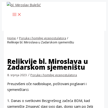
Skip
to
MAIN
content
MENU
Home
Poruke i homilije vicepostulatora
Relikvije bl. Miroslava u Zadarskom sjemeništu
Relikvije bl. Miroslava u
Zadarskom sjemeništu
/
8. srpnja 2023.
Poruke i homilije vicepostulatora
Preuzvišeni oče nadbiskupe, poštovani poglavari i
sjemeništarci.
1. Danas o svetkovini Bezgrešnog začeća BDM, kad
sjemenište Zmajević slavi svoj dan, donio sam po želji