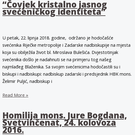
“Čovjek kristalno jasnog
nam
svećeničkog identiteta”
je
uzor
i
poruka”
U petak, 22. lipnja 2018. godine, održano je hodočašće
svećenika Riječke metropolije i Zadarske nadbiskupije na mjesta
koja su obilježila život bl. Miroslava Bulešića. Dvjestotinjak
svećenika došlo je nadahnuti se na primjeru tog našeg
najmlađeg Blaženika. Sa svojim svećenicima hodočastili su i
biskupi i nadbiskupi: nadbiskup zadarski i predsjednik HBK mons.
Želimir Puljić, nadbiskup i
“Čovjek
Read More »
kristalno
jasnog
Homilija mons. Jure Bogdana,
svećeničkog
Svetvinčenat, 24. kolovoza
identiteta”
2016.