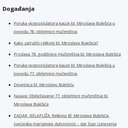
a
Događanja
ž
i
Poruka vicepostulatora kauze bl. Miroslava Bulešića u
:
povodu 78. obljetnice mučeništva
Kako zatražiti relikvije bl. Miroslava Bulešića?
Proslava 78. godišnjice mučeništva bl. Miroslava Bulešića
Poruka vicepostulatora kauze bl. Miroslava Bulešića u
povodu 77. obljetnice mučeništva
Devetnica bl. Miroslavu Bulešiću
Najava: Obilježavanje 77. obljetnice mučeništva bl.
Miroslava Bulešića
ZADAR, BELAFUŽA: Relikvija Bl. Miroslava Bulešića,
svećenika marijanske duhovnosti – dar župi Uznesenja