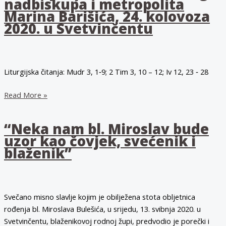
nadbiskupa i metropolita
na
Marina Barišića, 24. kolovoza
proslavi
2020. u Svetvinčentu
beatifikacije,
28.
9.
2013.
Liturgijska čitanja: Mudr 3, 1‐9; 2 Tim 3, 10 – 12; Iv 12, 23 ‐ 28
Homilija
Read More »
splitsko-
makarskoga
“Neka nam bl. Miroslav bude
nadbiskupa
uzor kao čovjek, svećenik i
i
blaženik”
metropolita
Marina
Barišića,
24.
Svečano misno slavlje kojim je obilježena stota obljetnica
kolovoza
rođenja bl. Miroslava Bulešića, u srijedu, 13. svibnja 2020. u
2020.
Svetvinčentu, blaženikovoj rodnoj župi, predvodio je porečki i