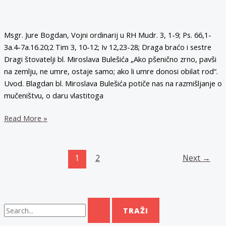
Msgr. Jure Bogdan, Vojni ordinarij u RH Mudr. 3, 1-9; Ps. 66,1-
3a.4-7a.16.20;2 Tim 3, 10-12; Iv 12,23-28; Draga braćo i sestre
Dragi štovatelji bl. Miroslava Bulešića „Ako pšenično zrno, pavši
na zemlju, ne umre, ostaje samo; ako li umre donosi obilat rod“.
Uvod. Blagdan bl. Miroslava Bulešića potiče nas na razmišljanje o
mučeništvu, o daru vlastitoga
Homilija
Read More »
mons.
Jure
Bogdana,
1
2
Next
→
Svetvinčenat,
24.
kolovoza
2016.
T
r