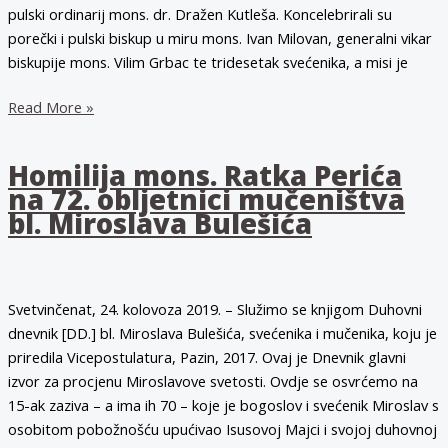
u
pulski ordinarij mons. dr. Dražen Kutleša. Koncelebrirali su
Svetvinčentu
porečki i pulski biskup u miru mons. Ivan Milovan, generalni vikar
biskupije mons. Vilim Grbac te tridesetak svećenika, a misi je
“Neka
Read More »
nam
bl.
Homilija mons. Ratka Perića
Miroslav
na 72. obljetnici mučeništva
bude
bl. Miroslava Bulešića
uzor
kao
čovjek,
svećenik
Svetvinčenat, 24. kolovoza 2019. – Služimo se knjigom Duhovni
i
dnevnik [DD.] bl. Miroslava Bulešića, svećenika i mučenika, koju je
blaženik”
priredila Vicepostulatura, Pazin, 2017. Ovaj je Dnevnik glavni
izvor za procjenu Miroslavove svetosti. Ovdje se osvrćemo na
15-ak zaziva – a ima ih 70 – koje je bogoslov i svećenik Miroslav s
osobitom pobožnošću upućivao Isusovoj Majci i svojoj duhovnoj