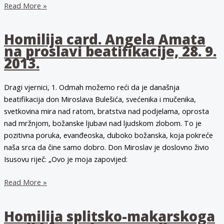
Homilija
Read More »
mons.
Mate
Homilija card. Angela Amata
Uzinića
na proslavi beatifikacije, 28. 9.
o
2013.
74.
obljetnici
Dragi vjernici, 1. Odmah možemo reći da je današnja
mučeništva
beatifikacija don Miroslava Bulešića, svećenika i mučenika,
bl.
svetkovina mira nad ratom, bratstva nad podjelama, oprosta
Miroslava
nad mržnjom, božanske ljubavi nad ljudskom zlobom. To je
Bulešića
pozitivna poruka, evanđeoska, duboko božanska, koja pokreće
naša srca da čine samo dobro. Don Miroslav je doslovno živio
Isusovu riječ: „Ovo je moja zapovijed:
Homilija
Read More »
card.
Angela
Homilija splitsko-makarskoga
Amata