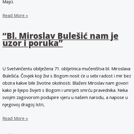
Majci.
Homilija
Read More »
mons.
Ratka
“Bl. Miroslav Bulešić nam je
Perića
uzor i poruka”
na
72.
obljetnici
mučeništva
U Svetvinčentu obilježena 71. obljetnica mučeništva bl. Miroslava
bl.
Bulešića. Čovjek koji živi s Bogom nosit će u sebi radost i mir bez
Miroslava
obzira kakve bile životne okolnosti. Blaženi Miroslav nam govori
Bulešića
kako je lijepo živjeti s Bogom i umrijeti smrću pravednika. Neka
svojim zagovorom podupire vjeru u našem narodu, a napose u
njegovoj dragoj Istri,
“Bl.
Read More »
Miroslav
Bulešić