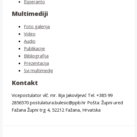
Esperanto
Multimediji
Foto galerija
Video
Audio
Publikacije
Bibliografija
Prezentacija
Svi multimediji
Kontakt
Vicepostulator vlč. mr. Ilija Jakovljević Tel. +385 99
2856570 postulatura.bulesic@ppb.hr Pošta: Župni ured
Fažana Župni trg 4, 52212 Fažana, Hrvatska