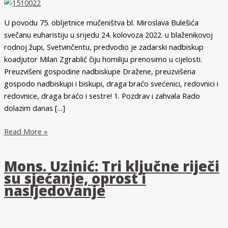
U povodu 75. obljetnice mučeništva bl. Miroslava Bulešića
svečanu euharistiju u srijedu 24. kolovoza 2022. u blaženikovoj
rodnoj župi, Svetvinčentu, predvodio je zadarski nadbiskup
koadjutor Milan Zgrablić čiju homiliju prenosimo u cijelosti.
Preuzvišeni gospodine nadbiskupe Dražene, preuzvišena
gospodo nadbiskupi i biskupi, draga braćo svećenici, redovnici i
redovnice, draga braćo i sestre! 1. Pozdrav i zahvala Rado
dolazim danas […]
Homilija
Read More »
nadbiskupa
Zgrablića
Mons. Uzinić: Tri ključne riječi
na
su sjećanje, oprost i
obilježavanju
nasljedovanje
obljetnice
mučeništva
bl.