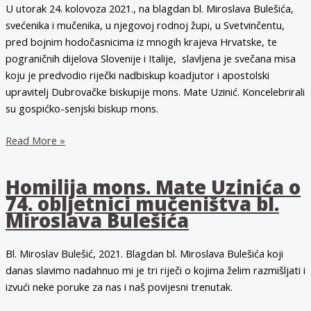
Miroslava
U utorak 24. kolovoza 2021., na blagdan bl. Miroslava Bulešića,
Bulešića
svećenika i mučenika, u njegovoj rodnoj župi, u Svetvinčentu,
pred bojnim hodočasnicima iz mnogih krajeva Hrvatske, te
pograničnih dijelova Slovenije i Italije, slavljena je svečana misa
koju je predvodio riječki nadbiskup koadjutor i apostolski
upravitelj Dubrovačke biskupije mons. Mate Uzinić. Koncelebrirali
su gospićko-senjski biskup mons.
Mons.
Read More »
Uzinić:
Tri
Homilija mons. Mate Uzinića o
ključne
74. obljetnici mučeništva bl.
riječi
Miroslava Bulešića
su
sjećanje,
Bl. Miroslav Bulešić, 2021. Blagdan bl. Miroslava Bulešića koji
oprost
danas slavimo nadahnuo mi je tri riječi o kojima želim razmišljati i
i
izvući neke poruke za nas i naš povijesni trenutak.
nasljedovanje