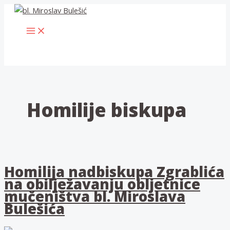
Skip
to
MAIN
content
MENU
Homilije biskupa
Homilija nadbiskupa Zgrablića
na obilježavanju obljetnice
mučeništva bl. Miroslava
Bulešića