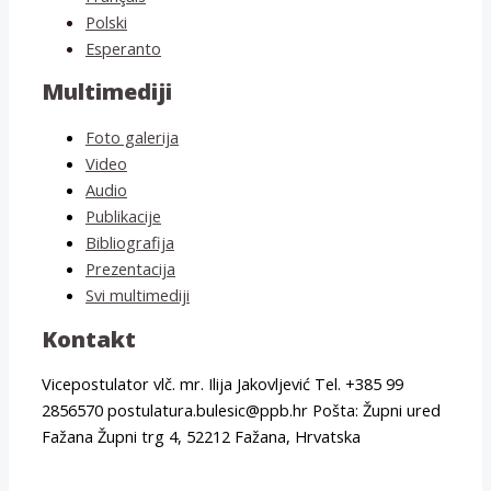
Polski
Esperanto
Multimediji
Foto galerija
Video
Audio
Publikacije
Bibliografija
Prezentacija
Svi multimediji
Kontakt
Vicepostulator vlč. mr. Ilija Jakovljević Tel. +385 99
2856570 postulatura.bulesic@ppb.hr Pošta: Župni ured
Fažana Župni trg 4, 52212 Fažana, Hrvatska