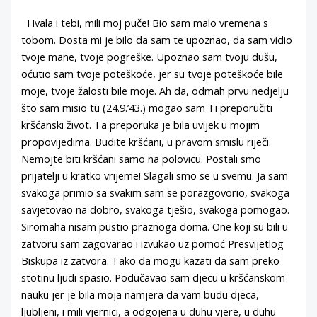
Hvala i tebi, mili moj puče! Bio sam malo vremena s
tobom. Dosta mi je bilo da sam te upoznao, da sam vidio
tvoje mane, tvoje pogreške. Upoznao sam tvoju dušu,
oćutio sam tvoje poteškoće, jer su tvoje poteškoće bile
moje, tvoje žalosti bile moje. Ah da, odmah prvu nedjelju
što sam misio tu (24.9.’43.) mogao sam Ti preporučiti
kršćanski život. Ta preporuka je bila uvijek u mojim
propovijedima. Budite kršćani, u pravom smislu riječi.
Nemojte biti kršćani samo na polovicu. Postali smo
prijatelji u kratko vrijeme! Slagali smo se u svemu. Ja sam
svakoga primio sa svakim sam se porazgovorio, svakoga
savjetovao na dobro, svakoga tješio, svakoga pomogao.
Siromaha nisam pustio praznoga doma. One koji su bili u
zatvoru sam zagovarao i izvukao uz pomoć Presvijetlog
Biskupa iz zatvora. Tako da mogu kazati da sam preko
stotinu ljudi spasio. Podučavao sam djecu u kršćanskom
nauku jer je bila moja namjera da vam budu djeca,
ljubljeni, i mili vjernici, a odgojena u duhu vjere, u duhu