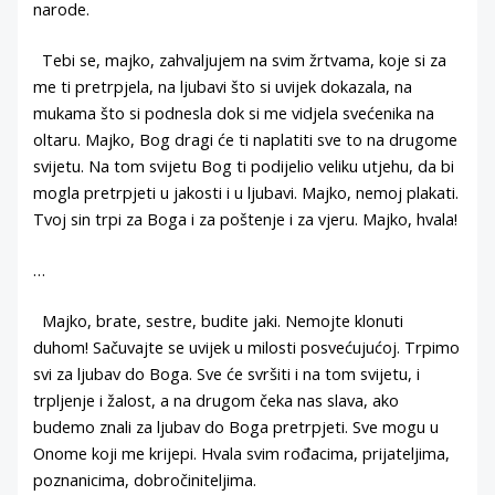
narode.
Tebi se, majko, zahvaljujem na svim žrtvama, koje si za
me ti pretrpjela, na ljubavi što si uvijek dokazala, na
mukama što si podnesla dok si me vidjela svećenika na
oltaru. Majko, Bog dragi će ti naplatiti sve to na drugome
svijetu. Na tom svijetu Bog ti podijelio veliku utjehu, da bi
mogla pretrpjeti u jakosti i u ljubavi. Majko, nemoj plakati.
Tvoj sin trpi za Boga i za poštenje i za vjeru. Majko, hvala!
…
Majko, brate, sestre, budite jaki. Nemojte klonuti
duhom! Sačuvajte se uvijek u milosti posvećujućoj. Trpimo
svi za ljubav do Boga. Sve će svršiti i na tom svijetu, i
trpljenje i žalost, a na drugom čeka nas slava, ako
budemo znali za ljubav do Boga pretrpjeti. Sve mogu u
Onome koji me krijepi. Hvala svim rođacima, prijateljima,
poznanicima, dobročiniteljima.