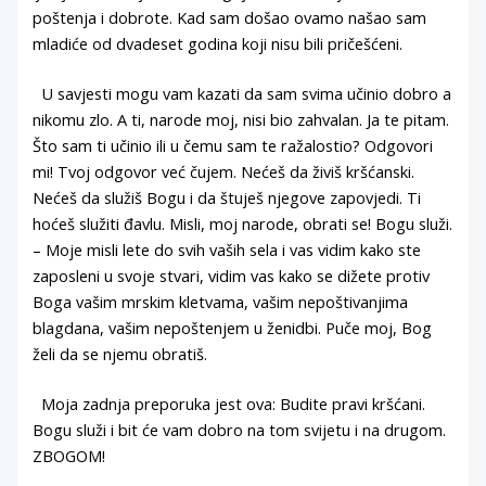
poštenja i dobrote. Kad sam došao ovamo našao sam
mladiće od dvadeset godina koji nisu bili pričešćeni.
U savjesti mogu vam kazati da sam svima učinio dobro a
nikomu zlo. A ti, narode moj, nisi bio zahvalan. Ja te pitam.
Što sam ti učinio ili u čemu sam te ražalostio? Odgovori
mi! Tvoj odgovor već čujem. Nećeš da živiš kršćanski.
Nećeš da služiš Bogu i da štuješ njegove zapovjedi. Ti
hoćeš služiti đavlu. Misli, moj narode, obrati se! Bogu služi.
– Moje misli lete do svih vaših sela i vas vidim kako ste
zaposleni u svoje stvari, vidim vas kako se dižete protiv
Boga vašim mrskim kletvama, vašim nepoštivanjima
blagdana, vašim nepoštenjem u ženidbi. Puče moj, Bog
želi da se njemu obratiš.
Moja zadnja preporuka jest ova: Budite pravi kršćani.
Bogu služi i bit će vam dobro na tom svijetu i na drugom.
ZBOGOM!