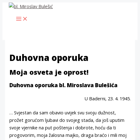
Skip
to
MAIN
content
MENU
Duhovna oporuka
Moja osveta je oprost!
Duhovna oporuka bl. Miroslava Bulešića
U Baderni, 23. 4. 1945.
… Svjestan da sam obavio uvijek svu svoju dužnost,
prožet gorućom ljubavi do svojeg stada, da još uputim
svoje vjernike na put poštenja i dobrote, hoću da ti
progovorim, moja žalosna majko, draga braćo i mili moj