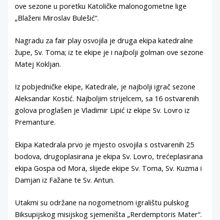
ove sezone u poretku Katoličke malonogometne lige
„Blaženi Miroslav Bulešić“.
Nagradu za fair play osvojila je druga ekipa katedralne
župe, Sv. Toma; iz te ekipe je i najbolji golman ove sezone
Matej Kokljan.
Iz pobjedničke ekipe, Katedrale, je najbolji igrač sezone
Aleksandar Kostić. Najboljim strijelcem, sa 16 ostvarenih
golova proglašen je Vladimir Lipić iz ekipe Sv. Lovro iz
Premanture.
Ekipa Katedrala prvo je mjesto osvojila s ostvarenih 25
bodova, drugoplasirana je ekipa Sv. Lovro, trećeplasirana
ekipa Gospa od Mora, slijede ekipe Sv. Toma, Sv. Kuzma i
Damjan iz Fažane te Sv. Antun.
Utakmi su održane na nogometnom igralištu pulskog
Biksupijskog misijskog sjemeništa „Rerdemptoris Mater“.