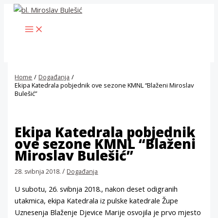
Skip
to
MAIN
content
MENU
Home
Događanja
Ekipa Katedrala pobjednik ove sezone KMNL “Blaženi Miroslav
Bulešić”
Ekipa Katedrala pobjednik
ove sezone KMNL “Blaženi
Miroslav Bulešić”
/
28. svibnja 2018.
Događanja
U subotu, 26. svibnja 2018., nakon deset odigranih
utakmica, ekipa Katedrala iz pulske katedrale Župe
Uznesenja Blaženje Djevice Marije osvojila je prvo mjesto