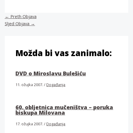
←
Preth Objava
Sljed Objava
→
Možda bi vas zanimalo:
DVD o Miroslavu Bulešiću
11. ožujka 2007.
/
Događanja
60. obljetnica mučeništva – poruka
biskupa Milovana
17. ožujka 2007.
/
Događanja