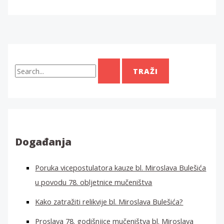
T
r
a
ž
i
:
Događanja
Poruka vicepostulatora kauze bl. Miroslava Bulešića
u povodu 78. obljetnice mučeništva
Kako zatražiti relikvije bl. Miroslava Bulešića?
Proslava 78. godišnjice mučeništva bl. Miroslava