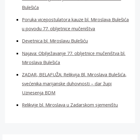
Bulešića
Poruka vicepostulatora kauze bl. Miroslava Bulešića
u povodu 77. obljetnice mučeništva
Devetnica bl. Miroslavu Bulešiću
Najava: Obilježavanje 77. obljetnice mučeništva bl.
Miroslava Bulešića
ZADAR, BELAFUŽA: Relikvija Bl. Miroslava Bulešića,
svećenika marijanske duhovnosti – dar župi
Uznesenja BDM
Relikvije bl. Miroslava u Zadarskom sjemeništu