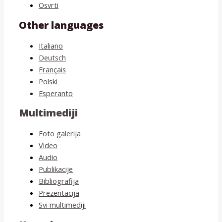
Osvrti
Other languages
Italiano
Deutsch
Français
Polski
Esperanto
Multimediji
Foto galerija
Video
Audio
Publikacije
Bibliografija
Prezentacija
Svi multimediji