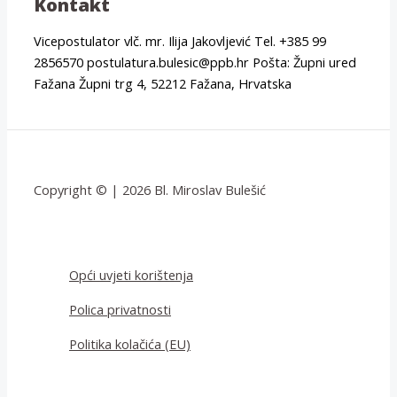
Kontakt
Vicepostulator vlč. mr. Ilija Jakovljević Tel. +385 99
2856570 postulatura.bulesic@ppb.hr Pošta: Župni ured
Fažana Župni trg 4, 52212 Fažana, Hrvatska
Copyright © | 2026 Bl. Miroslav Bulešić
Opći uvjeti korištenja
Polica privatnosti
Politika kolačića (EU)