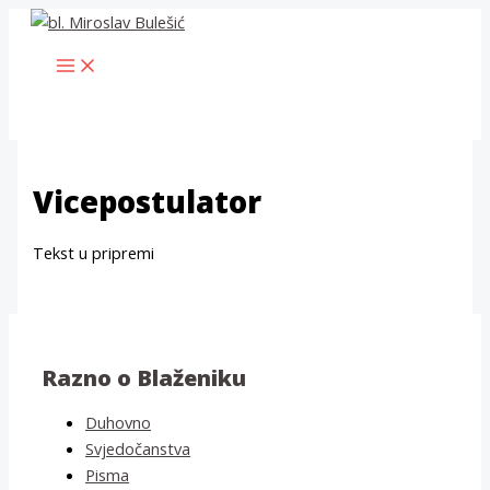
Skip
to
MAIN
content
MENU
Vicepostulator
Tekst u pripremi
Razno o Blaženiku
Duhovno
Svjedočanstva
Pisma