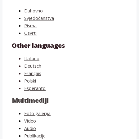
Duhovno
Svjedočanstva
Pisma
Osvrti
Other languages
Italiano
Deutsch
Français
Polski
Esperanto
Multimediji
Foto galerija
Video
Audio
Publikacije