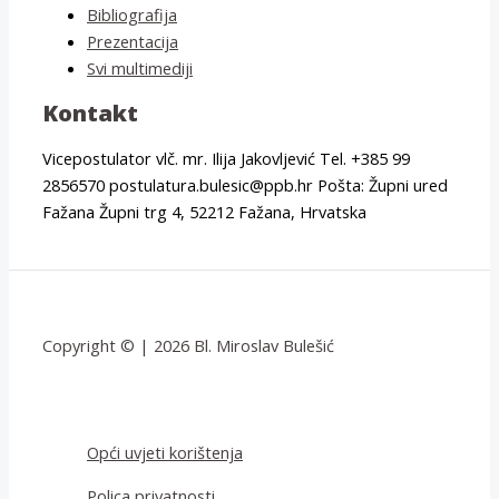
Bibliografija
Prezentacija
Svi multimediji
Kontakt
Vicepostulator vlč. mr. Ilija Jakovljević Tel. +385 99
2856570 postulatura.bulesic@ppb.hr Pošta: Župni ured
Fažana Župni trg 4, 52212 Fažana, Hrvatska
Copyright © | 2026 Bl. Miroslav Bulešić
Opći uvjeti korištenja
Polica privatnosti