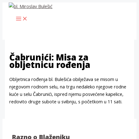
Skip
to
MAIN
content
MENU
Čabrunići: Misa za
obljetnicu rođenja
Obljetnica rođenja bl. Bulešića obilježava se misom u
njegovom rodnom selu, na trgu nedaleko njegove rodne
kuće u selu Čabrunići, ispred njemu posvećene kapelice,
redovito druge subote u svibnju, s početkom u 11 sati.
Razno o Blaženiku