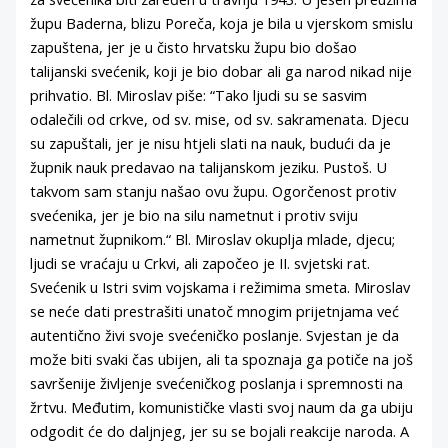
župu Baderna, blizu Poreča, koja je bila u vjerskom smislu
zapuštena, jer je u čisto hrvatsku župu bio došao
talijanski svećenik, koji je bio dobar ali ga narod nikad nije
prihvatio. Bl. Miroslav piše: “Tako ljudi su se sasvim
odalečili od crkve, od sv. mise, od sv. sakramenata. Djecu
su zapuštali, jer je nisu htjeli slati na nauk, budući da je
župnik nauk predavao na talijanskom jeziku. Pustoš. U
takvom sam stanju našao ovu župu. Ogorčenost protiv
svećenika, jer je bio na silu nametnut i protiv sviju
nametnut župnikom.“ Bl. Miroslav okuplja mlade, djecu;
ljudi se vraćaju u Crkvi, ali započeo je II. svjetski rat.
Svećenik u Istri svim vojskama i režimima smeta. Miroslav
se neće dati prestrašiti unatoč mnogim prijetnjama već
autentično živi svoje svećeničko poslanje. Svjestan je da
može biti svaki čas ubijen, ali ta spoznaja ga potiče na još
savršenije življenje svećeničkog poslanja i spremnosti na
žrtvu. Međutim, komunističke vlasti svoj naum da ga ubiju
odgodit će do daljnjeg, jer su se bojali reakcije naroda. A