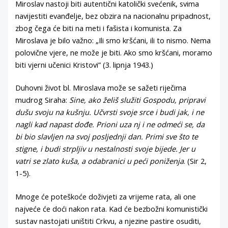
Miroslav nastoji biti autentični katolički svećenik, svima
navijestiti evanđelje, bez obzira na nacionalnu pripadnost,
zbog čega će biti na meti i fašista i komunista. Za
Miroslava je bilo važno: „Ili smo kršćani, ili to nismo. Nema
polovične vjere, ne može je biti. Ako smo kršćani, moramo
biti vjerni učenici Kristovi” (3. lipnja 1943.)
Duhovni život bl. Miroslava može se sažeti riječima
mudrog Siraha:
Sine, ako želiš služiti Gospo
du, pripravi
dušu svoju na kušnju. Učvrsti svoje srce i budi
jak, i ne
nagli kad napast dođe. Prioni uza nj i ne odmeći
se, da
bi bio slavljen na svoj posljednji dan. Primi sve što te
stigne, i budi strpljiv u nestalnosti svoje bijede. Jer u
vatri se
zlato kuša, a odabranici u peći poniženja
. (Sir 2,
1-5).
Mnoge će poteškoće doživjeti za vrijeme rata, ali one
najveće će doći nakon rata. Kad će bezbožni komunistički
sustav nastojati uništiti Crkvu, a njezine pastire osuditi,