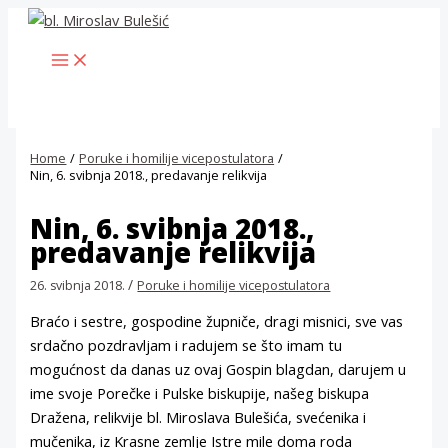
Skip
to
MAIN
content
MENU
Home
Poruke i homilije vicepostulatora
Nin, 6. svibnja 2018., predavanje relikvija
Nin, 6. svibnja 2018.,
predavanje relikvija
/
26. svibnja 2018.
Poruke i homilije vicepostulatora
Braćo i sestre, gospodine župniče, dragi misnici, sve vas
srdačno pozdravljam i radujem se što imam tu
mogućnost da danas uz ovaj Gospin blagdan, darujem u
ime svoje Porečke i Pulske biskupije, našeg biskupa
Dražena, relikvije bl. Miroslava Bulešića, svećenika i
mučenika, iz Krasne zemlje Istre mile doma roda