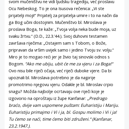
svom mučeništvu ne vidi ljudsku tragediju, već proslavu
Ocu Nebeskog. To je ona Isusova rečenica: „Vi ste
prijatelji moji!“ Prijatelj za prijatelja umire i to na način da
ga Bog učini dostojnim. Mučeništvo bl. Miroslava je
proslava Boga, te kaže: „Tvoja volja neka bude moja, uz
svaku žrtvu.“ (D.D., 22.3.’44.). Svoj duhovni testamen
završava riječima: „Ostajem sam s Tobom, o Bože,
pripravan da vršim uvijek samo i jedino Tvoju sv. volju.“
Miro je to mogao reći jer je živio taj sinovski odnos s
Bogom.
“Ako me ubiju, ubit će me za vjeru i za Boga!“
Ovo nisu bile riječi očaja, već riječi duboke vjere. Da bi
upoznali bl. Miroslava potrebno je da najprije
promotrimo njegovu vjeru. Odakle je bl. Miroslav crpio
snagu? Možda najbolje ocrtavaju ove riječi koje je
izgovorio na oproštaju iz župe Kanfanar: „
Predrago
braćo, dvije vam uspomene puštam: Euharistiju i Mariju.
Euharistiju primajmo i Vi i ja, bl. Gospu molimo i Vi i ja!
Tu ćemo se naći, time ćemo biti združeni.“ (Kanfanar,
23.2.1947.).