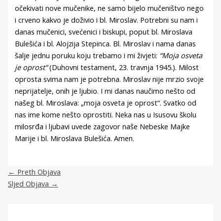
očekivati nove mučenike, ne samo bijelo mučeništvo nego
i crveno kakvo je doživio i bl. Miroslav. Potrebni su nam i
danas mučenici, svećenici i biskupi, poput bl. Miroslava
Bulešića i bl. Alojzija Stepinca. Bl. Miroslav i nama danas
šalje jednu poruku koju trebamo i mi živjeti:
“Moja osveta
je oprost“
(Duhovni testament, 23. travnja 1945.). Milost
oprosta svima nam je potrebna. Miroslav nije mrzio svoje
neprijatelje, onih je ljubio. I mi danas naučimo nešto od
našeg bl. Miroslava: „moja osveta je oprost“. Svatko od
nas ime kome nešto oprostiti. Neka nas u Isusovu školu
milosrđa i ljubavi uvede zagovor naše Nebeske Majke
Marije i bl. Miroslava Bulešića. Amen.
←
Preth Objava
Sljed Objava
→