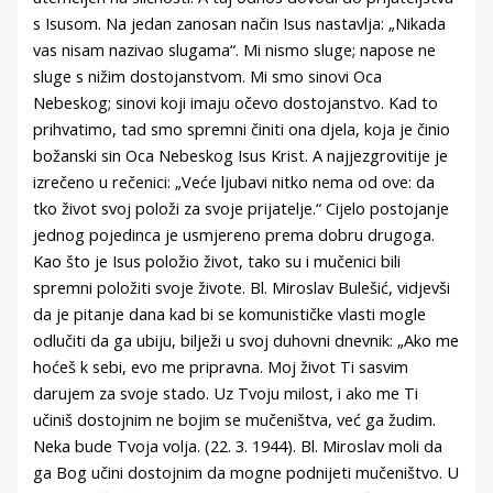
s Isusom. Na jedan zanosan način Isus nastavlja: „Nikada
vas nisam nazivao slugama“. Mi nismo sluge; napose ne
sluge s nižim dostojanstvom. Mi smo sinovi Oca
Nebeskog; sinovi koji imaju očevo dostojanstvo. Kad to
prihvatimo, tad smo spremni činiti ona djela, koja je činio
božanski sin Oca Nebeskog Isus Krist. A najjezgrovitije je
izrečeno u rečenici: „Veće ljubavi nitko nema od ove: da
tko život svoj položi za svoje prijatelje.“ Cijelo postojanje
jednog pojedinca je usmjereno prema dobru drugoga.
Kao što je Isus položio život, tako su i mučenici bili
spremni položiti svoje živote. Bl. Miroslav Bulešić, vidjevši
da je pitanje dana kad bi se komunističke vlasti mogle
odlučiti da ga ubiju, bilježi u svoj duhovni dnevnik: „Ako me
hoćeš k sebi, evo me pripravna. Moj život Ti sasvim
darujem za svoje stado. Uz Tvoju milost, i ako me Ti
učiniš dostojnim ne bojim se mučeništva, već ga žudim.
Neka bude Tvoja volja. (22. 3. 1944). Bl. Miroslav moli da
ga Bog učini dostojnim da mogne podnijeti mučeništvo. U