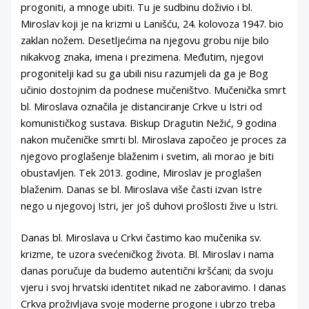
progoniti, a mnoge ubiti. Tu je sudbinu doživio i bl.
Miroslav koji je na krizmi u Lanišću, 24. kolovoza 1947. bio
zaklan nožem. Desetljećima na njegovu grobu nije bilo
nikakvog znaka, imena i prezimena. Međutim, njegovi
progonitelji kad su ga ubili nisu razumjeli da ga je Bog
učinio dostojnim da podnese mučeništvo. Mučenička smrt
bl. Miroslava označila je distanciranje Crkve u Istri od
komunističkog sustava. Biskup Dragutin Nežić, 9 godina
nakon mučeničke smrti bl. Miroslava započeo je proces za
njegovo proglašenje blaženim i svetim, ali morao je biti
obustavljen. Tek 2013. godine, Miroslav je proglašen
blaženim. Danas se bl. Miroslava više časti izvan Istre
nego u njegovoj Istri, jer još duhovi prošlosti žive u Istri.
Danas bl. Miroslava u Crkvi častimo kao mučenika sv.
krizme, te uzora svećeničkog života. Bl. Miroslav i nama
danas poručuje da budemo autentični kršćani; da svoju
vjeru i svoj hrvatski identitet nikad ne zaboravimo. I danas
Crkva proživljava svoje moderne progone i ubrzo treba