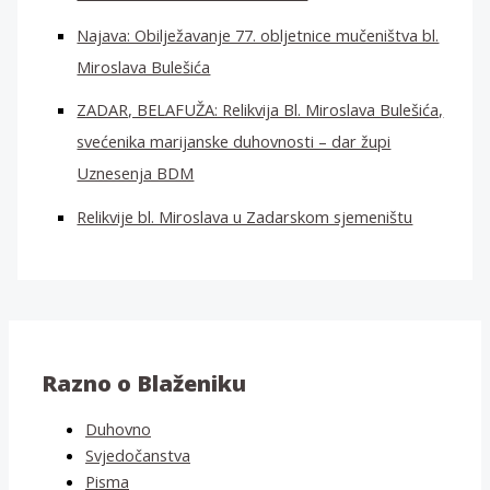
Najava: Obilježavanje 77. obljetnice mučeništva bl.
Miroslava Bulešića
ZADAR, BELAFUŽA: Relikvija Bl. Miroslava Bulešića,
svećenika marijanske duhovnosti – dar župi
Uznesenja BDM
Relikvije bl. Miroslava u Zadarskom sjemeništu
Razno o Blaženiku
Duhovno
Svjedočanstva
Pisma