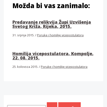
Možda bi vas zanimalo:
Predavanje relikvija Župi Uzvišenja
Svetog Križa, Rijeka, 2015.
31. srpnja 2015.
/
Poruke i homilije vicepostulatora
Homilija vicepostulatora, Kompolje,
22. 08. 2015.
25. kolovoza 2015.
/
Poruke i homilije vicepostulatora
T