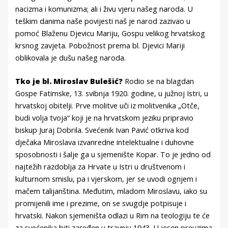
nacizma i komunizma; ali i živu vjeru našeg naroda. U
teškim danima naše povijesti naš je narod zazivao u
pomoć Blaženu Djevicu Mariju, Gospu velikog hrvatskog
krsnog zavjeta. Pobožnost prema bl. Djevici Mariji
oblikovala je dušu našeg naroda.
Tko je bl. Miroslav Bulešić?
Rodio se na blagdan
Gospe Fatimske, 13. svibnja 1920. godine, u južnoj Istri, u
hrvatskoj obitelji. Prve molitve uči iz molitvenika „Otče,
budi volja tvoja“ koji je na hrvatskom jeziku pripravio
biskup Juraj Dobrila. Svećenik Ivan Pavić otkriva kod
dječaka Miroslava izvanredne intelektualne i duhovne
sposobnosti i šalje ga u sjemenište Kopar. To je jedno od
najtežih razdoblja za Hrvate u Istri u društvenom i
kulturnom smislu, pa i vjerskom, jer se uvodi ognjem i
mačem talijanština. Međutim, mladom Miroslavu, iako su
promijenili ime i prezime, on se svugdje potpisuje i
hrvatski. Nakon sjemeništa odlazi u Rim na teologiju te će
za svećenika biti zaređen u travnju 1943. U jesen preuzima