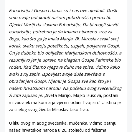
Euharistija i Gospa i danas su i nas ove ujedinili. Došli
smo ovdje potaknuti našom pobožnošću prema bl.
Djevici Mariji da slavimo Euharistiju. Da bi mogli slaviti
euharistiju, potrebno je da imamo otvoreno srce za
Boga, kao što ga je imala Marija. Bl. Miroslav svaki svoj
korak, svaku svoju poteškoću, uspjeh, povjerava Gospi.
On je duboko bio obilježen Marijanskom duhovnošću, a
razumljivo jer je upravo na blagdan Gospe Fatimske bio
rođen. Kad čitamo njegove duhovne spise, vidimo kako
svaki svoj zapis, ispovijest svoje duše završava s
obraćanjem Gospi. Njemu je Gospa sve kao što je i
našem hrvatskom narodu. Na početku svog svećeničkog
života zapisao je: „
Sveta Marijo, Majko Isusova, postani
mi zauvijek majkom a ja vjerni i odani Tvoj sin.“ U istinu je
za cijelog svog života Miroslav tako živio.
U liku ovog mladog svećenika, mučenika, vidimo patnju
našeg hrvatskog naroda u 20. stoljeću od fašizma,