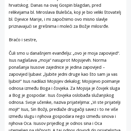
hrvatskog. Danas na ovaj Gospin blagdan, pred
relikvijama bl. Miroslava Bulešića, koji je bio veliki štovatelj
bl. Djevice Marije, i mi započnimo ovo misno slavlje
priznavajući se grešnima i moleći za Božje milosrđe.
Braćo i sestre,
Čuli smo u današnjem evanđelju: „ovo je moja zapovijed“.
Isus naglašava „moja“ nasuprot Mojsijevih. Norma
ponašanja Isusove zajednice je jedina zapovijed –
zapovijed ljubavi: „ljubite jedni druge kao što sam ja vas
ljubio!“ Isus nadilazi Mojsijev dekalog; Mojsijevo poimanje
odnosa između Boga i čovjeka. Za Mojsija je čovjek sluga
a Bog je gospodar. Isus čovjeka oslobađa služanjskog
odnosa. Svoje učenike, naziva prijateljima: „Vi ste prijatelji
moji!“ Isus, Sin Božji, predlaže drugačiji savez i to ne više
između slugu i njihova gospodara nego između sinova i
njihova Oca. Isusov prijedlog je odnos sina i Oca
utemeljen na sličnosti. A taj odnos dovodi do prijateljstva