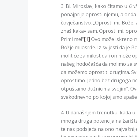
3. Bl. Miroslav, kako čitamo u
Duh
ponajprije oprosti njemu, a onda 
čovječanstvo. „Oprosti mi, Bože, 
znaš kakav sam. Oprosti mi, opro
Primi me!“
[1]
Ovo može iskreno mo
Božje milosrđe. Iz svijesti da je 
molit će za milost da i on može op
našeg hodočašća da molimo za svo
da možemo oprostiti drugima. Svi
oprostimo. Jedno bez drugoga ne
otpuštamo dužnicima svojim“. Ovo
svakodnevno po kojoj smo spaše
4. U današnjem trenutku, kada u 
mnoga druga potencijalna žarišta 
te nas podsjeća na ono najvažnije