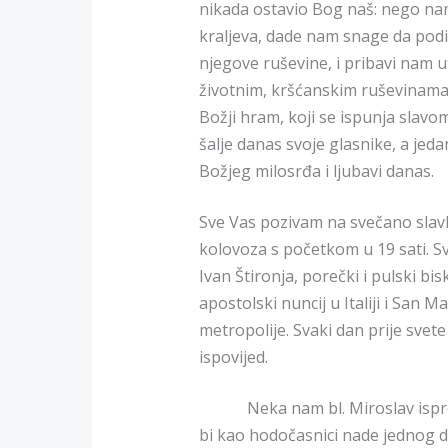
nikada ostavio Bog naš: nego na
kraljeva, dade nam snage da po
njegove ruševine, i pribavi nam u
životnim, kršćanskim ruševinama
Božji hram, koji se ispunja slavo
šalje danas svoje glasnike, a jedan
Božjeg milosrđa i ljubavi danas.
Sve Vas pozivam na svečano slavlj
kolovoza s početkom u 19 sati. S
Ivan Štironja, porečki i pulski bi
apostolski nuncij u Italiji i San 
metropolije. Svaki dan prije svete
ispovijed.
Neka nam bl. Miroslav isprosi
bi kao hodočasnici nade jednog da