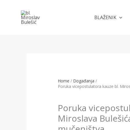
Skip
to
BLAŽENIK
content
Home
Događanja
Poruka vicepostulatora kauze bl. Miro
Poruka vicepostul
Miroslava Bulešić
mučeništva