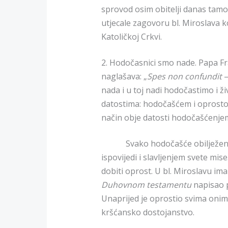
sprovod osim obitelji danas tamo 
utjecale zagovoru bl. Miroslava ko
Katoličkoj Crkvi.
2. Hodočasnici smo nade. Papa Fra
naglašava: „
Spes non confundit
–
nada i u toj nadi hodočastimo i ži
datostima: hodočašćem i oprostom
način obje datosti hodočašćenjem
Svako hodočašće obilježeno 
ispovijedi i slavljenjem svete mi
dobiti oprost. U bl. Miroslavu im
Duhovnom testamentu
napisao p
Unaprijed je oprostio svima onima 
kršćansko dostojanstvo.