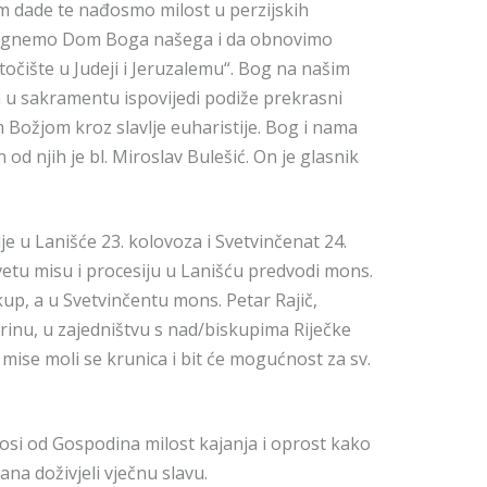
m dade te nađosmo milost u perzijskih
dignemo Dom Boga našega i da obnovimo
točište u Judeji i Jeruzalemu“. Bog na našim
 u sakramentu ispovijedi podiže prekrasni
m Božjom kroz slavlje euharistije. Bog i nama
 od njih je bl. Miroslav Bulešić. On je glasnik
e u Lanišće 23. kolovoza i Svetvinčenat 24.
vetu misu i procesiju u Lanišću predvodi mons.
skup, a u Svetvinčentu mons. Petar Rajič,
Marinu, u zajedništvu s nad/biskupima Riječke
 mise moli se krunica i bit će mogućnost za sv.
 od Gospodina milost kajanja i oprost kako
na doživjeli vječnu slavu.