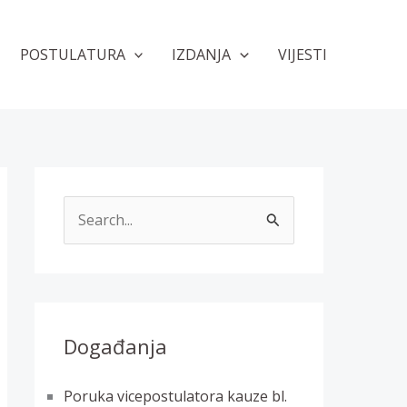
POSTULATURA
IZDANJA
VIJESTI
T
r
a
ž
i
Događanja
:
Poruka vicepostulatora kauze bl.