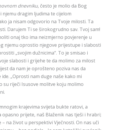
ovnom dnevniku
, često je molio da Bog
i njemu dragim ljudima te cijelom
ako ja nisam odgovorio na Tvoje milosti. Ta
sti. Darujem Ti se širokogrudno sav. Tvoj sam!
liti onaj tko ima neizmjerno povjerenje u
Bog njemu oprostio njegove prijestupe i slabosti
rostiti „svojim dužnicima“. To je smisao i
je slabosti i grijehe te da molimo za milost
jest da nam je oprošteno poziva nas da
 ide. „Oprosti nam duge naše kako mi
 su riječi Isusove molitve koju molimo
ni.
mnogim krajevima svijeta bukte ratovi, a
opasno prijete, naš Blaženik nas tješi i hrabri;
 – na život u perspektivi Vječnosti. On nas uči