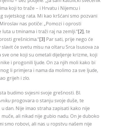
žnjemu – bez podjele. „Ja sam katolički svećenik
ma koji to traže – i Hrvatu i Nijemcu i
og svjetskog rata. Mi kao kršćani smo pozvani
Miroslav nas potiče: „Pomozi i oprosti
luta u tminama i traži raj na zemlji.“
[2]
, te
prosti grešnicima.“
[3]
Par sati, prije nego će
 slavit će svetu misu na oltaru Srca Isusova za
 sve one koji su ometali dijeljenje krizme, koji
enike i progonili ljude. On za njih moli kako bi
ivnog li primjera i nama da molimo za sve ljude,
o grijeh i zlo.
ta budimo svjesni svoje grešnosti. Bl.
niku
progovara o stanju svoje duše, te
 u dan. Nije imao straha zapisati kako nije
 muče, ali nikad nije gubio nadu. On je duboko
r mi smo robovi, ali nas u ropstvu našem nije