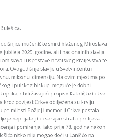
 Bulešića,
 godišnjice mučeničke smrti blaženog Miroslava
 jubileja 2025. godine, ali i nacionalnih slavlja
Tomislava i uspostave hrvatskog kraljevstva te
ora. Ovogodišnje slavlje u Svetvinčentu i
nu, milosnu, dimenziju. Na ovim mjestima po
čkog i pulskog biskup, moguće je dobiti
okojnika, obdržavajući propise Katoličke Crkve.
 kroz povijest Crkve obilježena su krvlju
 po milosti Božjoj i memoriji Crkve postala
e je neprijatelj Crkve sijao strah i prolijevao
ćenja i pomirenja. Iako prije 78. godina nakon
lešića nitko nije mogao doći u Lanišće na