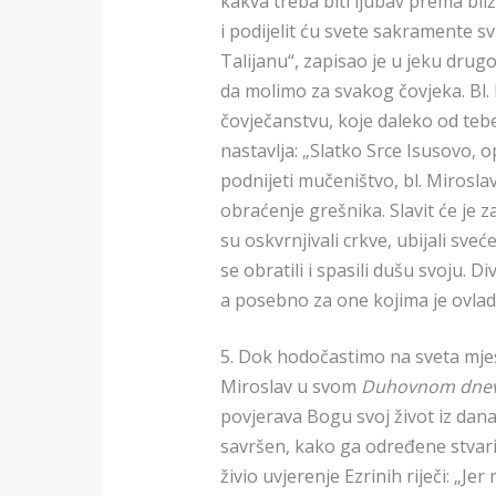
kakva treba biti ljubav prema bli
i podijelit ću svete sakramente svi
Talijanu“, zapisao je u jeku drug
da molimo za svakog čovjeka. Bl. 
čovječanstvu, koje daleko od tebe 
nastavlja: „Slatko Srce Isusovo, o
podnijeti mučeništvo, bl. Miroslav
obraćenje grešnika. Slavit će je za
su oskvrnjivali crkve, ubijali sveć
se obratili i spasili dušu svoju. D
a posebno za one kojima je ovlada
5. Dok hodočastimo na sveta mjes
Miroslav u svom
Duhovnom dnev
povjerava Bogu svoj život iz dana
savršen, kako ga određene stvari
živio uvjerenje Ezrinih riječi: „Je