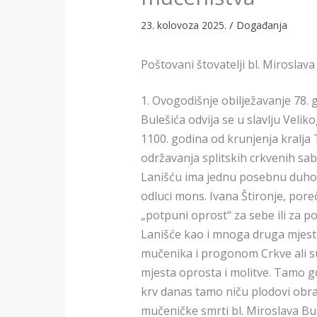
/
23. kolovoza 2025.
Događanja
Poštovani štovatelji bl. Miroslava
1. Ovogodišnje obilježavanje 78.
Bulešića odvija se u slavlju Velikog
1100. godina od krunjenja kralja 
održavanja splitskih crkvenih sab
Lanišću ima jednu posebnu duhov
odluci mons. Ivana Štironje, pore
„potpuni oprost“ za sebe ili za p
Lanišće kao i mnoga druga mjesta
mučenika i progonom Crkve ali su
mjesta oprosta i molitve. Tamo gdj
krv danas tamo niču plodovi obra
mučeničke smrti bl. Miroslava Bu