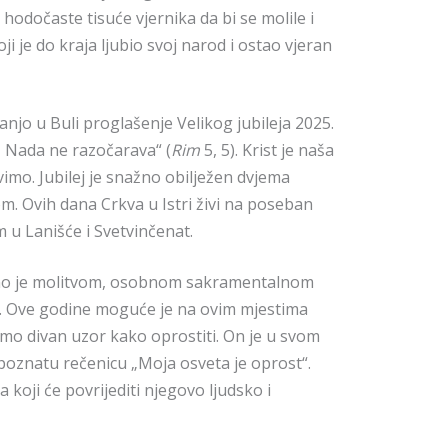
hodočaste tisuće vjernika da bi se molile i
ji je do kraja ljubio svoj narod i ostao vjeran
njo u Buli proglašenje Velikog jubileja 2025.
 Nada ne razočarava“ (
Rim
5, 5). Krist je naša
vimo. Jubilej je snažno obilježen dvjema
. Ovih dana Crkva u Istri živi na poseban
 u Lanišće i Svetvinčenat.
je molitvom, osobnom sakramentalnom
se. Ove godine moguće je na ovim mjestima
amo divan uzor kako oprostiti. On je u svom
oznatu rečenicu „Moja osveta je oprost“.
koji će povrijediti njegovo ljudsko i