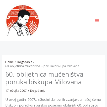
Skip
to
content
MAI
MEN
Home
Događanja
60. obljetnica mučeništva – poruka biskupa Milovana
60. obljetnica mučeništva –
poruka biskupa Milovana
/
17. ožujka 2007.
Događanja
U ovoj godini 2007., «Godini duhovnih zvanja», u našoj ćemo
Biskupiji porečkoj i pulskoj posebno obilježiti 60. obljetnicu