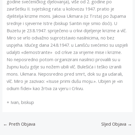
godine svećeničkog djelovanja), više od 2. godine po
završetku II. svjetskog rata: u kolovozu 1947. pratio je
djelitelja krizme mons. Jakova Ukmara (iz Trsta) po župama
srednje i sjeverne Istre (biskup Santin nije smio doći). U
Buzetu je 23.8.1947. spriječeno u crkvi dijeljenje krizme a vlč.
Miro se vrlo odvažno suprotstavio nasilnicima, no bez
uspjeha. Idućeg dana 24.8.1947. u Lanišću svećenici su uspjeli
udaljiti «demostrante» od crkve za vrijeme mise i krizme.
No neposredno potom organizirani nasilnici provalili su u
župnu kuću gdje su nožem ubili vlč. Bulešića i teško izranili
mons. Ukmara. Neposredno pred smrt, dok su ga udarali,
vlč. Miro je zazivao: «Isuse primi dušu moju.». Ubijen je «in
odium fidei» kao žrtva za vjeru i Crkvu.
+ Ivan, biskup
←
Preth Objava
Sljed Objava
→