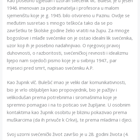
Kao posebno ugledan i uzoran svećenik vlč. Bulešić je u jesen
1946. imenovan za podravnatelja i profesora u malom
sjemeništu koje je g. 1945. bilo otvoreno u Pazinu. Ovdje se
međutim susretao s mnogo teškoća tako da se po
završetku te školske godine želio vratiti na župu. Za mnoge
bogoslove i mlađe svećenike on je ostao idealni lik svećenika,
uzor koji ih je posebno nadahnjivao. O njegovoj pravoj
duhovnosti, o razboritosti, svećeničkoj revnosti i idealizmu
lijepo nam svjedoči pismo koje je u svibnju 1947., par
mjeseci pred smrt, napisao svećeniku A.P.
Kao župnik vlč. Bulešić imao je veliki dar komunikativnosti,
bio je vrlo obljubljen kao propovjednik, bio je pažljiv i
velikodušan prema potrebnima i siromašnima koje je
spremno pomagao i na to poticao sve župljane. U osobnim
kontaktima kao župnik osobitu je blizinu pokazivao prema
muškarcima (da ih privuče k Crkvi), te prema mladima i djeci.
Svoj uzorni svećenički život završio je u 28. godini života (4.