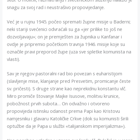
snagu za svoj rad i neustrašivo propovijedanje.
Već je u rujnu 1945. počeo spremati župne misije u Baderni;
neki stariji svećenici odvraćali su ga «jer prilike to još ne
dozvoljavaju»; on je premješten za župnika u Kanfanar i
ovdje je pripremio početkom travnja 1946. misije koje su
označile pravi preporod župe (uza sve spletke komunista na
vlasti).
Sav je njegov pastoralni rad bio povezan s euharistijom
(slavljenje mise, klanjanje pred Presvetim, promicanje česte
sv. pričesti). S druge strane kao neprekidnu konstantu vlč.
Miro promiče štovanje Majke Isusove, molitvu krunice,
pobožnost prvih subota… On odvažno i otvoreno
propovijeda istinsku odanost prema Papi kao Kristovu
namjesniku i glavaru Katoličke Crkve (dok su komunisti širili
optužbe da je Papa u službi «talijanskom imperijalizma»).