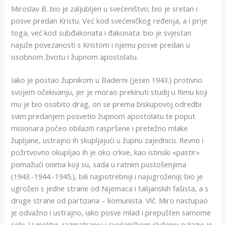
Miroslav B. bio je zaljubljen u svećeništvo; bio je sretan i
posve predan Kristu. Već kod svećeničkog ređenja, a i prije
toga, već kod subđakonata i đakonata: bio je svjestan
najuže povezanosti s Kristom i njemu posve predan u
osobnom životu i župnom apostolatu.
Iako je postao župnikom u Baderni (jesen 1943.) protivno
svojem očekivanju, jer je morao prekinuti studij u Rimu koji
mu je bio osobito drag, on se prema biskupovoj odredbi
svim predanjem posvetio župnom apostolatu te poput
misionara počeo obilaziti raspršene i pretežno mlake
župljane, ustrajno ih skupljajući u župnu zajednicu. Revno i
požrtvovno okupljao ih je oko crkve, kao istinski «pastir»
pomažući onima koji su, sada u ratnim pustošenjima
(1943.-1944.-1945.), bili najpotrebniji i najugroženiji; bio je
ugrožen s jedne strane od Nijemaca i talijanskih fašista, a s
druge strane od partizana – komunista. Vlč. Miro nastupao
je odvažno i ustrajno, iako posve mlad i prepušten samome
sebi. U molitvi, razmatranju i svećeničkom služenju nalazio je