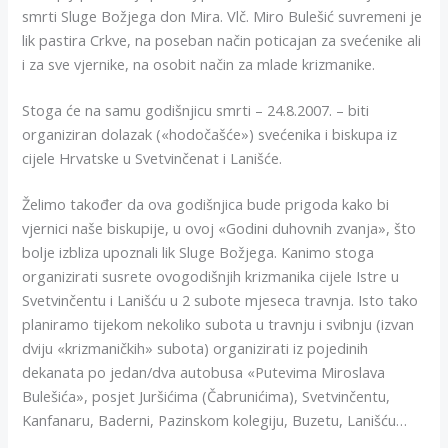
smrti Sluge Božjega don Mira. Vlč. Miro Bulešić suvremeni je
lik pastira Crkve, na poseban način poticajan za svećenike ali
i za sve vjernike, na osobit način za mlade krizmanike.
Stoga će na samu godišnjicu smrti – 24.8.2007. – biti
organiziran dolazak («hodočašće») svećenika i biskupa iz
cijele Hrvatske u Svetvinčenat i Lanišće.
Želimo također da ova godišnjica bude prigoda kako bi
vjernici naše biskupije, u ovoj «Godini duhovnih zvanja», što
bolje izbliza upoznali lik Sluge Božjega. Kanimo stoga
organizirati susrete ovogodišnjih krizmanika cijele Istre u
Svetvinčentu i Lanišću u 2 subote mjeseca travnja. Isto tako
planiramo tijekom nekoliko subota u travnju i svibnju (izvan
dviju «krizmaničkih» subota) organizirati iz pojedinih
dekanata po jedan/dva autobusa «Putevima Miroslava
Bulešića», posjet Juršićima (Čabrunićima), Svetvinčentu,
Kanfanaru, Baderni, Pazinskom kolegiju, Buzetu, Lanišću…