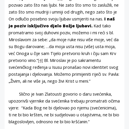
pozvao zato što nas ljubi. Ne zato što smo to zaslužili, ne
zato što smo mudriji i umniji od drugih, nego zato što je
On odlučio posebno svoju ljubav usmjeriti na nas.
I naš
je poziv isključivo djelo Božje ljubavi.
Kad tako
promatramo svoj duhovni poziv, možemo i mi reći s bl.
Miroslavom za sebe: „da moje ruke nisu više moje, već da
su Bogu darovane; …da moja usta nisu (više) usta moja,
već Onoga u čije sam Tijelo pretvorio kruh i čiju sam Krv
pretvorio vino.“
[4]
Bl. Miroslav je po sakramentu
svećeničkog ređenja u Isusu pronašao novi identitet svog
postajanja i djelovanja. Možemo primijeniti riječi sv. Pavla:
„Živim, ali ne više ja, nego živi Krist u meni.“
Slično je Ivan Zlatousti govorio o daru svećenika,
upozorivši vjernike da svećenika trebaju promatrati očima
vjere: “Kada Bog ne bi djelovao po njemu (svećenicima),
ti ne bi bio kršten, ne bi sudjelovao u otajstvima, ne bi bio
blagoslovljen, odnosno ne bi bio kršćanin.”