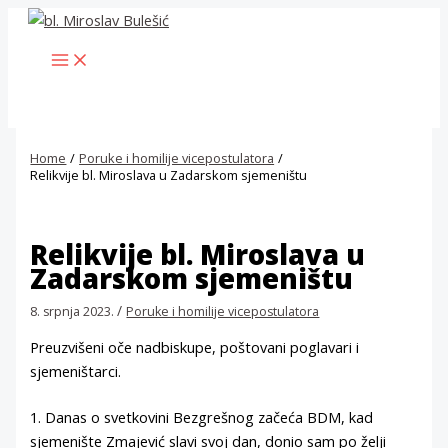
Skip
to
MAIN
content
MENU
Home
Poruke i homilije vicepostulatora
Relikvije bl. Miroslava u Zadarskom sjemeništu
Relikvije bl. Miroslava u
Zadarskom sjemeništu
/
8. srpnja 2023.
Poruke i homilije vicepostulatora
Preuzvišeni oče nadbiskupe, poštovani poglavari i
sjemeništarci.
1. Danas o svetkovini Bezgrešnog začeća BDM, kad
sjemenište Zmajević slavi svoj dan, donio sam po želji