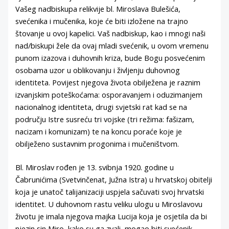
Vašeg nadbiskupa relikvije bl. Miroslava Bulešića,
svećenika i mučenika, koje će biti izložene na trajno
štovanje u ovoj kapelici. Vaš nadbiskup, kao i mnogi naši
nad/biskupi žele da ovaj mladi svećenik, u ovom vremenu
punom izazova i duhovnih kriza, bude Bogu posvećenim
osobama uzor u oblikovanju i življenju duhovnog
identiteta. Povijest njegova života obilježena je raznim
izvanjskim poteškoćama: osporavanjem i oduzimanjem
nacionalnog identiteta, drugi svjetski rat kad se na
području Istre susreću tri vojske (tri režima: fašizam,
nacizam i komunizam) te na koncu poraće koje je
obilježeno sustavnim progonima i mučeništvom.
Bl. Miroslav rođen je 13. svibnja 1920. godine u
Čabrunićima (Svetvinčenat, Južna Istra) u hrvatskoj obitelji
koja je unatoč talijanizaciji uspjela sačuvati svoj hrvatski
identitet. U duhovnom rastu veliku ulogu u Miroslavovu
životu je imala njegova majka Lucija koja je osjetila da bi
njezin sin Miro, kako su ga zvali, mogao biti svećenik.