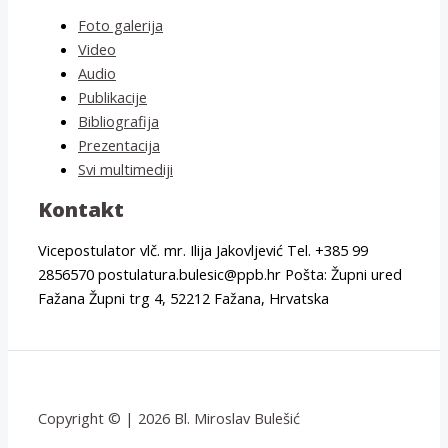
Foto galerija
Video
Audio
Publikacije
Bibliografija
Prezentacija
Svi multimediji
Kontakt
Vicepostulator vlč. mr. Ilija Jakovljević Tel. +385 99
2856570 postulatura.bulesic@ppb.hr Pošta: Župni ured
Fažana Župni trg 4, 52212 Fažana, Hrvatska
Copyright © | 2026 Bl. Miroslav Bulešić