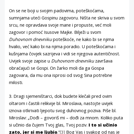
On se ne boji u svojim padovima, poteškoćama,
sumnjama uteći Gospinu zagovoru. Ništa ne skriva u svom
srcu, ne opravdava svoje mane i propuste, već moli
zagovor i pomoć Isusove Majke. Bilježi u svom
Duhovnom dnevniku
poteškoće, ne kako bi se njima
hvalio, već kako bi na njima poradio. U poteškoćama i
kušnjama čovjek sazrijeva i vidi se njegova autentičnost.
Uvijek svoje zapise u
Duhovnom dnevniku
završava
obraćajući se Gospi. On žarko moli da ga Gospa
zagovara, da mu ona isprosi od svog Sina potrebne
milosti.
3. Dragi sjemeništarci, dok budete klečali pred ovim
oltarom i častili relikvije bl. Miroslava, nastojte uvijek
iznova otkrivati ljepotu svog duhovnog poziva. Piše bl.
Miroslav: „Dođi – govoriš mi – dođi za mnom. Koliko puta
si učinio da čujem Tvoj glas, Tvoj poziv.
I to si učinio
zato, jer si me ljubio
.“
[3]
Bog Vas i svakog od nas je