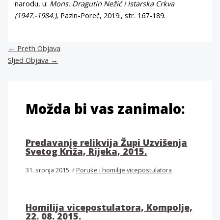
narodu, u:
Mons. Dragutin Nežić i Istarska Crkva
(1947.-1984.),
Pazin-Poreč, 2019., str. 167-189.
←
Preth Objava
Sljed Objava
→
Možda bi vas zanimalo:
Predavanje relikvija Župi Uzvišenja
Svetog Križa, Rijeka, 2015.
31. srpnja 2015.
/
Poruke i homilije vicepostulatora
Homilija vicepostulatora, Kompolje,
22. 08. 2015.