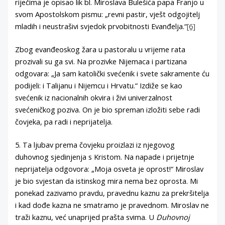
riječima je opisao lik bl. Miroslava Bulešića papa Franjo u
svom Apostolskom pismu: „revni pastir, vješt odgojitelj
mladih i neustrašivi svjedok prvobitnosti Evanđelja.“
[6]
Zbog evanđeoskog žara u pastoralu u vrijeme rata
prozivali su ga svi. Na prozivke Nijemaca i partizana
odgovara: „Ja sam katolički svećenik i svete sakramente ću
podijeli: i Talijanu i Nijemcu i Hrvatu.“ Izdiže se kao
svećenik iz nacionalnih okvira i živi univerzalnost
svećeničkog poziva. On je bio spreman izložiti sebe radi
čovjeka, pa radi i neprijatelja.
5. Ta ljubav prema čovjeku proizlazi iz njegovog
duhovnog sjedinjenja s Kristom. Na napade i prijetnje
neprijatelja odgovora: „Moja osveta je oprost!“ Miroslav
je bio svjestan da istinskog mira nema bez oprosta. Mi
ponekad zazivamo pravdu, pravednu kaznu za prekršitelja
i kad dođe kazna ne smatramo je pravednom. Miroslav ne
traži kaznu, već unaprijed prašta svima. U
Duhovnoj