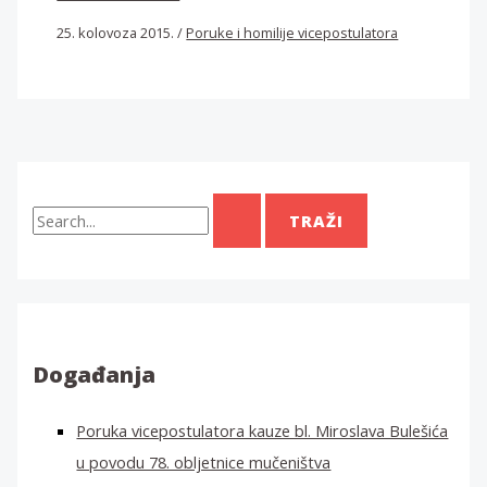
25. kolovoza 2015.
/
Poruke i homilije vicepostulatora
T
r
a
ž
i
:
Događanja
Poruka vicepostulatora kauze bl. Miroslava Bulešića
u povodu 78. obljetnice mučeništva