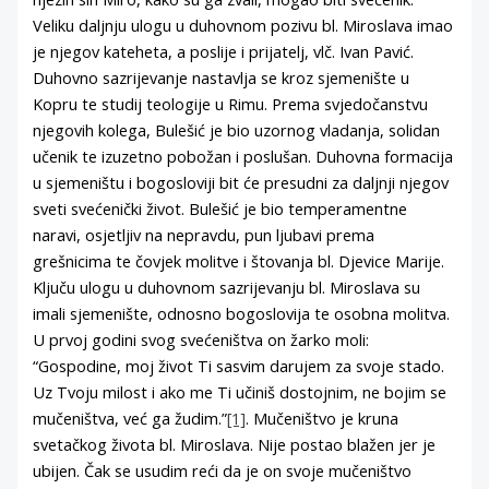
Veliku daljnju ulogu u duhovnom pozivu bl. Miroslava imao
je njegov kateheta, a poslije i prijatelj, vlč. Ivan Pavić.
Duhovno sazrijevanje nastavlja se kroz sjemenište u
Kopru te studij teologije u Rimu. Prema svjedočanstvu
njegovih kolega, Bulešić je bio uzornog vladanja, solidan
učenik te izuzetno pobožan i poslušan. Duhovna formacija
u sjemeništu i bogosloviji bit će presudni za daljnji njegov
sveti svećenički život. Bulešić je bio temperamentne
naravi, osjetljiv na nepravdu, pun ljubavi prema
grešnicima te čovjek molitve i štovanja bl. Djevice Marije.
Ključu ulogu u duhovnom sazrijevanju bl. Miroslava su
imali sjemenište, odnosno bogoslovija te osobna molitva.
U prvoj godini svog svećeništva on žarko moli:
“Gospodine, moj život Ti sasvim darujem za svoje stado.
Uz Tvoju milost i ako me Ti učiniš dostojnim, ne bojim se
mučeništva, već ga žudim.”
[1]
. Mučeništvo je kruna
svetačkog života bl. Miroslava. Nije postao blažen jer je
ubijen. Čak se usudim reći da je on svoje mučeništvo