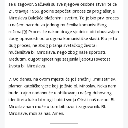
se u zagovor. Sačuvali su sve njegove osobne stvari te će
21. travnja 1956. godine započeti proces za proglašenje
Miroslava Bulešića blaženim i svetim. To je bio prvi proces
u našem narodu za jednog mučenika komunističkog
režima.
[9]
Proces će nakon druge sjednice biti obustavljen
zbog opasnosti od progona komunističke vlasti. Bio je to
dug proces, ne zbog pitanja svetačkog života i
mučeništva bl. Miroslava, nego zbog naše sporosti.
Međutim, dugotrajnost nije zasjenila ljepotu i svetost
života bl. Miroslava.
7. Od danas, na ovom mjestu će još snažniji „mirisati“ sv.
plamen katoličke vjere koji je živio bl. Miroslav. Neka nam
bude trajno nadahnuće u oblikovanju našeg duhovnog
identiteta kako bi mogli ljubiti svoju Crkvi i naš narod. Bl.
Miroslav nam može u tom biti uzor i zagovornik. Bl.
Miroslave, moli za nas. Amen.