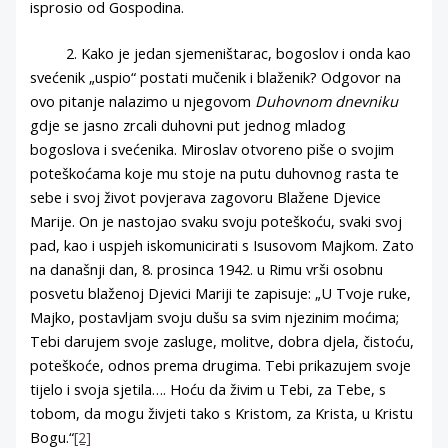
isprosio od Gospodina.
2. Kako je jedan sjemeništarac, bogoslov i onda kao
svećenik „uspio“ postati mučenik i blaženik? Odgovor na
ovo pitanje nalazimo u njegovom
Duhovnom dnevniku
gdje se jasno zrcali duhovni put jednog mladog
bogoslova i svećenika. Miroslav otvoreno piše o svojim
poteškoćama koje mu stoje na putu duhovnog rasta te
sebe i svoj život povjerava zagovoru Blažene Djevice
Marije. On je nastojao svaku svoju poteškoću, svaki svoj
pad, kao i uspjeh iskomunicirati s Isusovom Majkom. Zato
na današnji dan, 8. prosinca 1942. u Rimu vrši osobnu
posvetu blaženoj Djevici Mariji te zapisuje: „U Tvoje ruke,
Majko, postavljam svoju dušu sa svim njezinim moćima;
Tebi darujem svoje zasluge, molitve, dobra djela, čistoću,
poteškoće, odnos prema drugima. Tebi prikazujem svoje
tijelo i svoja sjetila…. Hoću da živim u Tebi, za Tebe, s
tobom, da mogu živjeti tako s Kristom, za Krista, u Kristu
Bogu.“
[2]