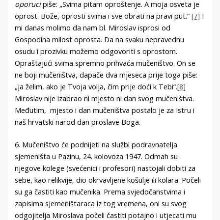
oporuci
piše: „Svima pitam oproštenje. A moja osveta je
oprost. Bože, oprosti svima i sve obrati na pravi put.“
[7]
I
mi danas molimo da nam bl. Miroslav isprosi od
Gospodina milost oprosta. Da na svaku nepravednu
osudu i prozivku možemo odgovoriti s oprostom.
Opraštajući svima spremno prihvaća mučeništvo. On se
ne boji mučeništva, dapače dva mjeseca prije toga piše:
„ja želim, ako je Tvoja volja, čim prije doći k Tebi“.
[8]
Miroslav nije izabrao ni mjesto ni dan svog mučeništva.
Međutim, mjesto i dan mučeništva postalo je za Istru i
naš hrvatski narod dan proslave Boga.
6. Mučeništvo će podnijeti na službi podravnatelja
sjemeništa u Pazinu, 24. kolovoza 1947. Odmah su
njegove kolege (svećenici i profesori) nastojali dobiti za
sebe, kao relikvije, dio okrvavljene košulje ili kolara. Počeli
su ga častiti kao mučenika. Prema svjedočanstvima i
zapisima sjemeništaraca iz tog vremena, oni su svog
odgojitelja Miroslava počeli častiti potajno i utjecati mu