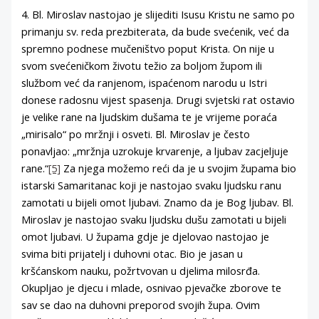
4. Bl. Miroslav nastojao je slijediti Isusu Kristu ne samo po
primanju sv. reda prezbiterata, da bude svećenik, već da
spremno podnese mučeništvo poput Krista. On nije u
svom svećeničkom životu težio za boljom župom ili
službom već da ranjenom, ispaćenom narodu u Istri
donese radosnu vijest spasenja. Drugi svjetski rat ostavio
je velike rane na ljudskim dušama te je vrijeme poraća
„mirisalo“ po mržnji i osveti. Bl. Miroslav je često
ponavljao: „mržnja uzrokuje krvarenje, a ljubav zacjeljuje
rane.“
[5]
Za njega možemo reći da je u svojim župama bio
istarski Samaritanac koji je nastojao svaku ljudsku ranu
zamotati u bijeli omot ljubavi. Znamo da je Bog ljubav. Bl.
Miroslav je nastojao svaku ljudsku dušu zamotati u bijeli
omot ljubavi. U župama gdje je djelovao nastojao je
svima biti prijatelj i duhovni otac. Bio je jasan u
kršćanskom nauku, požrtvovan u djelima milosrđa.
Okupljao je djecu i mlade, osnivao pjevačke zborove te
sav se dao na duhovni preporod svojih župa. Ovim