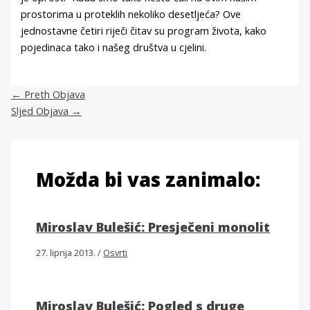
prostorima u proteklih nekoliko desetljeća? Ove
jednostavne četiri riječi čitav su program života, kako
pojedinaca tako i našeg društva u cjelini.
←
Preth Objava
Sljed Objava
→
Možda bi vas zanimalo:
Miroslav Bulešić: Presječeni monolit
27. lipnja 2013.
/
Osvrti
Miroslav Bulešić: Pogled s druge