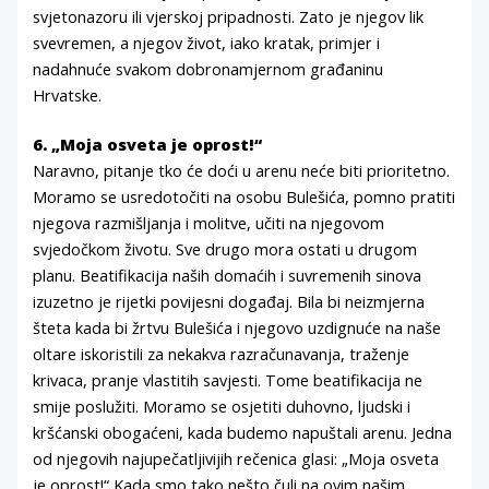
svjetonazoru ili vjerskoj pripadnosti. Zato je njegov lik
svevremen, a njegov život, iako kratak, primjer i
nadahnuće svakom dobronamjernom građaninu
Hrvatske.
6. „Moja osveta je oprost!“
Naravno, pitanje tko će doći u arenu neće biti prioritetno.
Moramo se usredotočiti na osobu Bulešića, pomno pratiti
njegova razmišljanja i molitve, učiti na njegovom
svjedočkom životu. Sve drugo mora ostati u drugom
planu. Beatifikacija naših domaćih i suvremenih sinova
izuzetno je rijetki povijesni događaj. Bila bi neizmjerna
šteta kada bi žrtvu Bulešića i njegovo uzdignuće na naše
oltare iskoristili za nekakva razračunavanja, traženje
krivaca, pranje vlastitih savjesti. Tome beatifikacija ne
smije poslužiti. Moramo se osjetiti duhovno, ljudski i
kršćanski obogaćeni, kada budemo napuštali arenu. Jedna
od njegovih najupečatljivijih rečenica glasi: „Moja osveta
je oprost!“ Kada smo tako nešto čuli na ovim našim