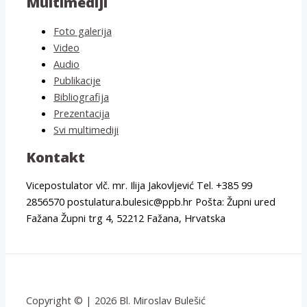
Multimediji
Foto galerija
Video
Audio
Publikacije
Bibliografija
Prezentacija
Svi multimediji
Kontakt
Vicepostulator vlč. mr. Ilija Jakovljević Tel. +385 99
2856570 postulatura.bulesic@ppb.hr Pošta: Župni ured
Fažana Župni trg 4, 52212 Fažana, Hrvatska
Copyright © | 2026 Bl. Miroslav Bulešić