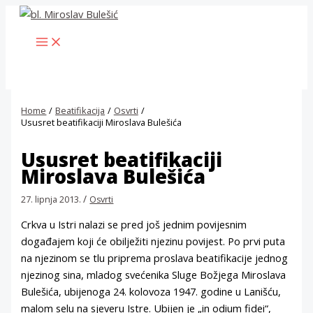
Skip
to
MAIN
content
MENU
Home
Beatifikacija
Osvrti
Ususret beatifikaciji Miroslava Bulešića
Ususret beatifikaciji
Miroslava Bulešića
/
27. lipnja 2013.
Osvrti
Crkva u Istri nalazi se pred još jednim povijesnim
događajem koji će obilježiti njezinu povijest. Po prvi puta
na njezinom se tlu priprema proslava beatifikacije jednog
njezinog sina, mladog svećenika Sluge Božjega Miroslava
Bulešića, ubijenoga 24. kolovoza 1947. godine u Lanišću,
malom selu na sjeveru Istre. Ubijen je „in odium fidei“,