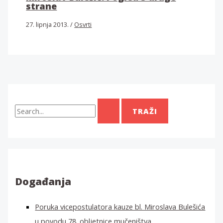
strane
27. lipnja 2013.
/
Osvrti
T
r
a
ž
i
:
Događanja
Poruka vicepostulatora kauze bl. Miroslava Bulešića
u povodu 78. obljetnice mučeništva