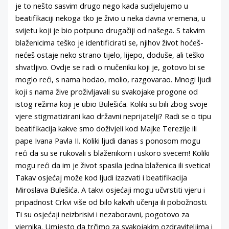
je to nešto sasvim drugo nego kada sudjelujemo u
beatifikaciji nekoga tko je živio u neka davna vremena, u
svijetu koji je bio potpuno drugačiji od našega. S takvim
blaženicima teško je identificirati se, njihov život hoćeš-
nećeš ostaje neko strano tijelo, lijepo, doduše, ali teško
shvatljivo. Ovdje se radi o mučeniku koji je, gotovo bi se
moglo reći, s nama hodao, molio, razgovarao. Mnogi ljudi
koji s nama žive proživljavali su svakojake progone od
istog režima koji je ubio Bulešića. Koliki su bili zbog svoje
vjere stigmatizirani kao državni neprijatelji? Radi se o tipu
beatifikacija kakve smo doživjeli kod Majke Terezije ili
pape Ivana Pavla II. Koliki ljudi danas s ponosom mogu
reći da su se rukovali s blaženikom i uskoro svecem! Koliki
mogu reći da im je život spasila jedna blaženica ili svetica!
Takav osjećaj može kod ljudi izazvati i beatifikacija
Miroslava Bulešića. A takvi osjećaji mogu učvrstiti vjeru i
pripadnost Crkvi više od bilo kakvih učenja ili pobožnosti.
Ti su osjećaji neizbrisivi i nezaboravni, pogotovo za
vjernika. Umjesto da trčimo za svakojakim ozdraviteljima i