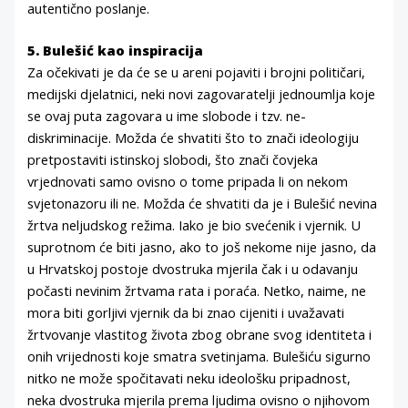
autentično poslanje.
5. Bulešić kao inspiracija
Za očekivati je da će se u areni pojaviti i brojni političari,
medijski djelatnici, neki novi zagovaratelji jednoumlja koje
se ovaj puta zagovara u ime slobode i tzv. ne-
diskriminacije. Možda će shvatiti što to znači ideologiju
pretpostaviti istinskoj slobodi, što znači čovjeka
vrjednovati samo ovisno o tome pripada li on nekom
svjetonazoru ili ne. Možda će shvatiti da je i Bulešić nevina
žrtva neljudskog režima. Iako je bio svećenik i vjernik. U
suprotnom će biti jasno, ako to još nekome nije jasno, da
u Hrvatskoj postoje dvostruka mjerila čak i u odavanju
počasti nevinim žrtvama rata i poraća. Netko, naime, ne
mora biti gorljivi vjernik da bi znao cijeniti i uvažavati
žrtvovanje vlastitog života zbog obrane svog identiteta i
onih vrijednosti koje smatra svetinjama. Bulešiću sigurno
nitko ne može spočitavati neku ideološku pripadnost,
neka dvostruka mjerila prema ljudima ovisno o njihovom