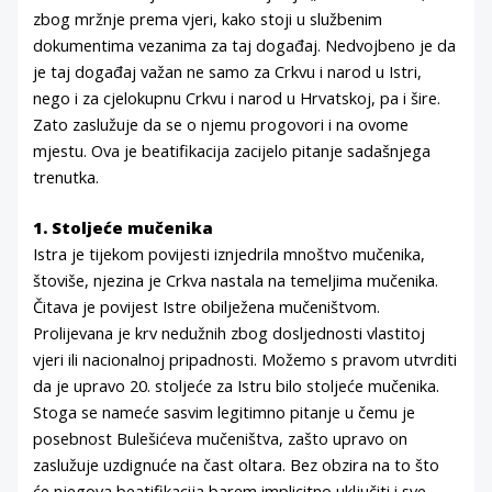
zbog mržnje prema vjeri, kako stoji u službenim
dokumentima vezanima za taj događaj. Nedvojbeno je da
je taj događaj važan ne samo za Crkvu i narod u Istri,
nego i za cjelokupnu Crkvu i narod u Hrvatskoj, pa i šire.
Zato zaslužuje da se o njemu progovori i na ovome
mjestu. Ova je beatifikacija zacijelo pitanje sadašnjega
trenutka.
1. Stoljeće mučenika
Istra je tijekom povijesti iznjedrila mnoštvo mučenika,
štoviše, njezina je Crkva nastala na temeljima mučenika.
Čitava je povijest Istre obilježena mučeništvom.
Prolijevana je krv nedužnih zbog dosljednosti vlastitoj
vjeri ili nacionalnoj pripadnosti. Možemo s pravom utvrditi
da je upravo 20. stoljeće za Istru bilo stoljeće mučenika.
Stoga se nameće sasvim legitimno pitanje u čemu je
posebnost Bulešićeva mučeništva, zašto upravo on
zaslužuje uzdignuće na čast oltara. Bez obzira na to što
će njegova beatifikacija barem implicitno uključiti i sve