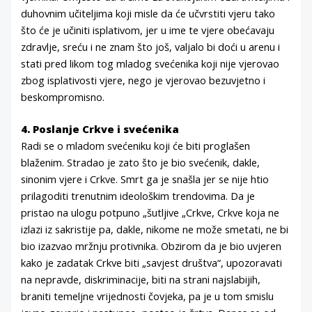
duhovnim učiteljima koji misle da će učvrstiti vjeru tako
što će je učiniti isplativom, jer u ime te vjere obećavaju
zdravlje, sreću i ne znam što još, valjalo bi doći u arenu i
stati pred likom tog mladog svećenika koji nije vjerovao
zbog isplativosti vjere, nego je vjerovao bezuvjetno i
beskompromisno.
4. Poslanje Crkve i svećenika
Radi se o mladom svećeniku koji će biti proglašen
blaženim. Stradao je zato što je bio svećenik, dakle,
sinonim vjere i Crkve. Smrt ga je snašla jer se nije htio
prilagoditi trenutnim ideološkim trendovima. Da je
pristao na ulogu potpuno „šutljive „Crkve, Crkve koja ne
izlazi iz sakristije pa, dakle, nikome ne može smetati, ne bi
bio izazvao mržnju protivnika. Obzirom da je bio uvjeren
kako je zadatak Crkve biti „savjest društva“, upozoravati
na nepravde, diskriminacije, biti na strani najslabijih,
braniti temeljne vrijednosti čovjeka, pa je u tom smislu