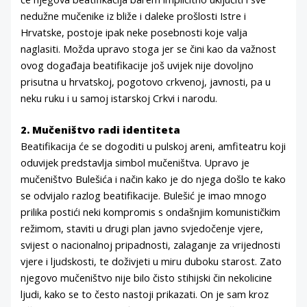
nedužne mučenike iz bliže i daleke prošlosti Istre i
Hrvatske, postoje ipak neke posebnosti koje valja
naglasiti. Možda upravo stoga jer se čini kao da važnost
ovog događaja beatifikacije još uvijek nije dovoljno
prisutna u hrvatskoj, pogotovo crkvenoj, javnosti, pa u
neku ruku i u samoj istarskoj Crkvi i narodu.
2. Mučeništvo radi identiteta
Beatifikacija će se dogoditi u pulskoj areni, amfiteatru koji
oduvijek predstavlja simbol mučeništva. Upravo je
mučeništvo Bulešića i način kako je do njega došlo te kako
se odvijalo razlog beatifikacije. Bulešić je imao mnogo
prilika postići neki kompromis s ondašnjim komunističkim
režimom, staviti u drugi plan javno svjedočenje vjere,
svijest o nacionalnoj pripadnosti, zalaganje za vrijednosti
vjere i ljudskosti, te doživjeti u miru duboku starost. Zato
njegovo mučeništvo nije bilo čisto stihijski čin nekolicine
ljudi, kako se to često nastoji prikazati. On je sam kroz