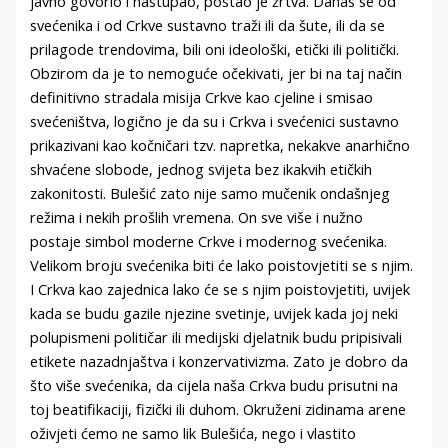
javno govorio i nastupao, postao je žrtva. Danas se od
svećenika i od Crkve sustavno traži ili da šute, ili da se
prilagode trendovima, bili oni ideološki, etički ili politički.
Obzirom da je to nemoguće očekivati, jer bi na taj način
definitivno stradala misija Crkve kao cjeline i smisao
svećeništva, logično je da su i Crkva i svećenici sustavno
prikazivani kao kočničari tzv. napretka, nekakve anarhično
shvaćene slobode, jednog svijeta bez ikakvih etičkih
zakonitosti. Bulešić zato nije samo mučenik ondašnjeg
režima i nekih prošlih vremena. On sve više i nužno
postaje simbol moderne Crkve i modernog svećenika.
Velikom broju svećenika biti će lako poistovjetiti se s njim.
I Crkva kao zajednica lako će se s njim poistovjetiti, uvijek
kada se budu gazile njezine svetinje, uvijek kada joj neki
polupismeni političar ili medijski djelatnik budu pripisivali
etikete nazadnjaštva i konzervativizma. Zato je dobro da
što više svećenika, da cijela naša Crkva budu prisutni na
toj beatifikaciji, fizički ili duhom. Okruženi zidinama arene
oživjeti ćemo ne samo lik Bulešića, nego i vlastito