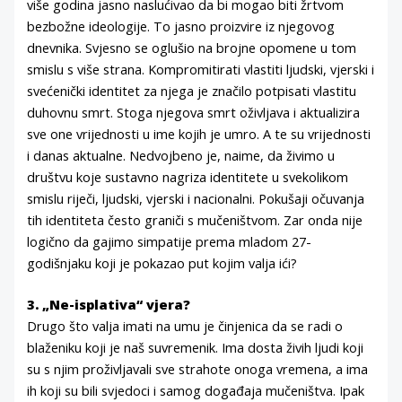
više godina jasno naslućivao da bi mogao biti žrtvom
bezbožne ideologije. To jasno proizvire iz njegovog
dnevnika. Svjesno se oglušio na brojne opomene u tom
smislu s više strana. Kompromitirati vlastiti ljudski, vjerski i
svećenički identitet za njega je značilo potpisati vlastitu
duhovnu smrt. Stoga njegova smrt oživljava i aktualizira
sve one vrijednosti u ime kojih je umro. A te su vrijednosti
i danas aktualne. Nedvojbeno je, naime, da živimo u
društvu koje sustavno nagriza identitete u svekolikom
smislu riječi, ljudski, vjerski i nacionalni. Pokušaji očuvanja
tih identiteta često graniči s mučeništvom. Zar onda nije
logično da gajimo simpatije prema mladom 27-
godišnjaku koji je pokazao put kojim valja ići?
3. „Ne-isplativa“ vjera?
Drugo što valja imati na umu je činjenica da se radi o
blaženiku koji je naš suvremenik. Ima dosta živih ljudi koji
su s njim proživljavali sve strahote onoga vremena, a ima
ih koji su bili svjedoci i samog događaja mučeništva. Ipak