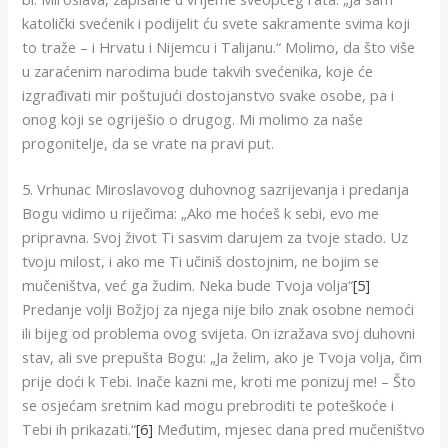
katolički svećenik i podijelit ću svete sakramente svima koji
to traže – i Hrvatu i Nijemcu i Talijanu.“ Molimo, da što više
u zaraćenim narodima bude takvih svećenika, koje će
izgrađivati mir poštujući dostojanstvo svake osobe, pa i
onog koji se ogriješio o drugog. Mi molimo za naše
progonitelje, da se vrate na pravi put.
5. Vrhunac Miroslavovog duhovnog sazrijevanja i predanja
Bogu vidimo u riječima: „Ako me hoćeš k sebi, evo me
pripravna. Svoj život Ti sasvim darujem za tvoje stado. Uz
tvoju milost, i ako me Ti učiniš dostojnim, ne bojim se
mučeništva, već ga žudim. Neka bude Tvoja volja“
[5]
Predanje volji Božjoj za njega nije bilo znak osobne nemoći
ili bijeg od problema ovog svijeta. On izražava svoj duhovni
stav, ali sve prepušta Bogu: „Ja želim, ako je Tvoja volja, čim
prije doći k Tebi. Inače kazni me, kroti me ponizuj me! – Što
se osjećam sretnim kad mogu prebroditi te poteškoće i
Tebi ih prikazati.“
[6]
Međutim, mjesec dana pred mučeništvo