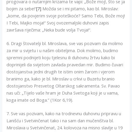
progovara o nutarnjim krizama te vapi: „Bože moj!, što se ja
bojim za sebe!“
[7]
Možda se i mi pitamo, kao bl. Miroslav:
„kome, da povjerim svoje poteškoće? Samo Tebi, Bože moj!
I Tebi, Majko moja!“ Svoj ovozemaljski duhovni zapis
završava riječima: „Neka bude volja Tvoja!“.
6. Dragi štovatelji bl. Miroslava, sve vas pozivam da molimo
za mir u svijetu i u našim obiteljima. Dok molimo, budimo
spremni podnijeti koju tjelesnu ili duhovnu žrtvu kako bi
doprinijeli da svijetom zavlada pravedan mir. Budimo čuvari
dostojanstva jedni drugih te istim onim žarom i vjerom
branimo ga, kako je bl. Miroslav u crkvi u Buzetu branio
dostojanstvo Presvetog Oltarskog sakramenta. Sv. Pavao
nas uči: „Tijelo vaše hram je Duha Svetoga koji je u vama,
koga imate od Boga.“ (1Kor 6,19).
7. Sve vas pozivam, kako na trodnevnu duhovnu pripravu u
Lanišću i Svetvinčenat tako i na sam dan mučeništva bl.
Miroslava u Svetvinčenat, 24. kolovoza na misno slavlje u 19