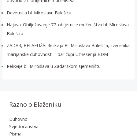
povodu 77. obljetnice mučeništva
Devetnica bl. Miroslavu Bulešiću
Najava: Obilježavanje 77. obljetnice mučeništva bl. Miroslava
Bulešića
ZADAR, BELAFUŽA: Relikvija Bl. Miroslava Bulešića, svećenika
marijanske duhovnosti – dar župi Uznesenja BDM
Relikvije bl. Miroslava u Zadarskom sjemeništu
Razno o Blaženiku
Duhovno
Svjedočanstva
Pisma