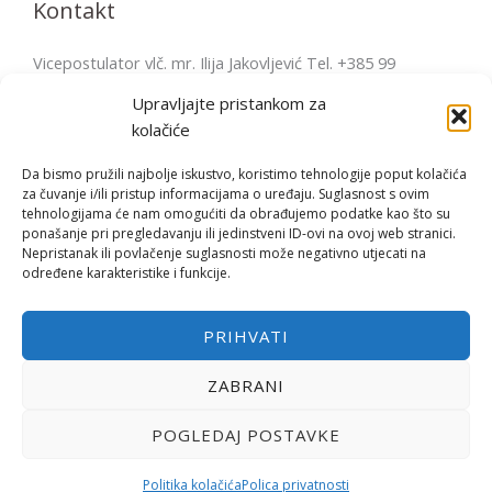
Kontakt
Vicepostulator vlč. mr. Ilija Jakovljević Tel. +385 99
2856570 postulatura.bulesic@ppb.hr Pošta: Župni ured
Upravljajte pristankom za
Fažana Župni trg 4, 52212 Fažana, Hrvatska
kolačiće
Da bismo pružili najbolje iskustvo, koristimo tehnologije poput kolačića
za čuvanje i/ili pristup informacijama o uređaju. Suglasnost s ovim
tehnologijama će nam omogućiti da obrađujemo podatke kao što su
Copyright © | 2026 Bl. Miroslav Bulešić
ponašanje pri pregledavanju ili jedinstveni ID-ovi na ovoj web stranici.
Nepristanak ili povlačenje suglasnosti može negativno utjecati na
određene karakteristike i funkcije.
Opći uvjeti korištenja
PRIHVATI
Polica privatnosti
ZABRANI
Politika kolačića (EU)
POGLEDAJ POSTAVKE
Politika kolačića
Polica privatnosti