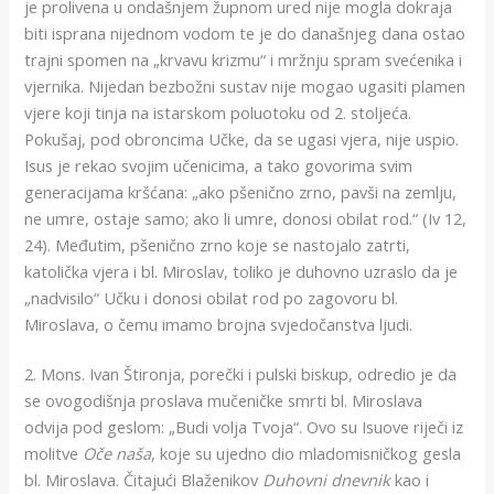
je prolivena u ondašnjem župnom ured nije mogla dokraja
biti isprana nijednom vodom te je do današnjeg dana ostao
trajni spomen na „krvavu krizmu“ i mržnju spram svećenika i
vjernika. Nijedan bezbožni sustav nije mogao ugasiti plamen
vjere koji tinja na istarskom poluotoku od 2. stoljeća.
Pokušaj, pod obroncima Učke, da se ugasi vjera, nije uspio.
Isus je rekao svojim učenicima, a tako govorima svim
generacijama kršćana: „ako pšenično zrno, pavši na zemlju,
ne umre, ostaje samo; ako li umre, donosi obilat rod.“ (Iv 12,
24). Međutim, pšenično zrno koje se nastojalo zatrti,
katolička vjera i bl. Miroslav, toliko je duhovno uzraslo da je
„nadvisilo“ Učku i donosi obilat rod po zagovoru bl.
Miroslava, o čemu imamo brojna svjedočanstva ljudi.
2. Mons. Ivan Štironja, porečki i pulski biskup, odredio je da
se ovogodišnja proslava mučeničke smrti bl. Miroslava
odvija pod geslom: „Budi volja Tvoja“. Ovo su Isuove riječi iz
molitve
Oče naša
, koje su ujedno dio mladomisničkog gesla
bl. Miroslava. Čitajući Blaženikov
Duhovni dnevnik
kao i