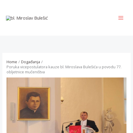
Skip
to
content
MAI
MEN
Home
Događanja
Poruka vicepostulatora kauze bl. Miroslava Bulešića u povodu 77.
obljetnice mučeništva