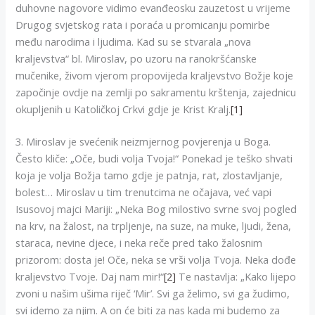
duhovne nagovore vidimo evanđeosku zauzetost u vrijeme
Drugog svjetskog rata i poraća u promicanju pomirbe
među narodima i ljudima. Kad su se stvarala „nova
kraljevstva“ bl. Miroslav, po uzoru na ranokršćanske
mučenike, živom vjerom propovijeda kraljevstvo Božje koje
započinje ovdje na zemlji po sakramentu krštenja, zajednicu
okupljenih u Katoličkoj Crkvi gdje je Krist Kralj.
[1]
3. Miroslav je svećenik neizmjernog povjerenja u Boga.
Često kliče: „Oče, budi volja Tvoja!“ Ponekad je teško shvati
koja je volja Božja tamo gdje je patnja, rat, zlostavljanje,
bolest… Miroslav u tim trenutcima ne očajava, već vapi
Isusovoj majci Mariji: „Neka Bog milostivo svrne svoj pogled
na krv, na žalost, na trpljenje, na suze, na muke, ljudi, žena,
staraca, nevine djece, i neka reče pred tako žalosnim
prizorom: dosta je! Oče, neka se vrši volja Tvoja. Neka dođe
kraljevstvo Tvoje. Daj nam mir!“
[2]
Te nastavlja: „Kako lijepo
zvoni u našim ušima riječ ‘Mir’. Svi ga želimo, svi ga žudimo,
svi idemo za njim. A on će biti za nas kada mi budemo za