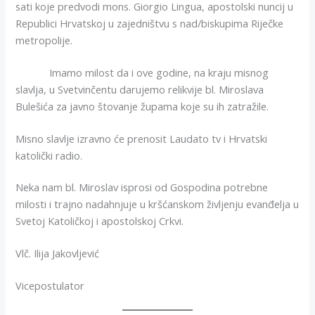
sati koje predvodi mons. Giorgio Lingua, apostolski nuncij u
Republici Hrvatskoj u zajedništvu s nad/biskupima Riječke
metropolije.
Imamo milost da i ove godine, na kraju misnog
slavlja, u Svetvinčentu darujemo relikvije bl. Miroslava
Bulešića za javno štovanje župama koje su ih zatražile.
Misno slavlje izravno će prenosit Laudato tv i Hrvatski
katolički radio.
Neka nam bl. Miroslav isprosi od Gospodina potrebne
milosti i trajno nadahnjuje u kršćanskom življenju evanđelja u
Svetoj Katoličkoj i apostolskoj Crkvi.
Vlč. Ilija Jakovljević
Vicepostulator