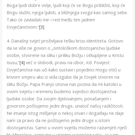
Boga ljudi dobre volje, ljudi koji će se Bogu približiti, koji će
Bogu služiti, njega ljubiti, a bližnjega svoga kao samog sebe.
Tako će zavladati mir i red među tim jadnim
čovječanstvom.“
[3]
4. Današnji svijet proživljava tešku krizu identiteta. Gotovo
da se više ne govori o „ontološkom dostojanstvu ljudske
osobe, stvorene na sliku i priliku Božju i otkupljene u Kristu
Isusu,“
[4]
već o slobodi, pravu na izbor, itd. Povijest
čovječanstva nas uči kako sustavi i pojedinci mogu otići u
krivom smjeru ako iz vida izgube da je čovjek stvoren na
sliku Božju. Papa Franjo iznova nas poziva da mi katolici u
ovom svijetu i vremenu budemo svjedoci dostojanstva
ljudske osobe. Da svojim djelovanjem, ponašanjem i
govorom poštujemo jedni druge, unatoč našoj različitosti.
Ne imanje istog mišljenje o nekoj stvari i događaju ne daje
nam za pravo da ne poštujemo jedni druge u istom
dostojanstvu. Samo u ovom svjetlu možemo razumjeti riječi
bl. Miroslava, zapisane u vrijeme sveopćeg rata: „Ja sam