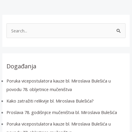
T
r
a
ž
i
Događanja
:
Poruka vicepostulatora kauze bl. Miroslava Bulešića u
povodu 78. obljetnice mučeništva
Kako zatražiti relikvije bl. Miroslava Bulešića?
Proslava 78. godišnjice mučeništva bl. Miroslava Bulešića
Poruka vicepostulatora kauze bl. Miroslava Bulešića u