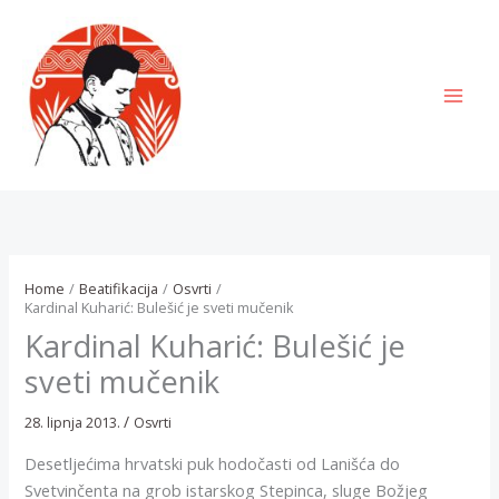
Skip
to
content
MAI
MEN
Home
Beatifikacija
Osvrti
Kardinal Kuharić: Bulešić je sveti mučenik
Kardinal Kuharić: Bulešić je
sveti mučenik
/
28. lipnja 2013.
Osvrti
Desetljećima hrvatski puk hodočasti od Lanišća do
Svetvinčenta na grob istarskog Stepinca, sluge Božjeg