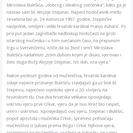
Miroslava Bulešića, „dobrog i idealnog svećenika“, kako ga je
nazvao sam bl. Alojzije Stepinac. Najveći hodočasnik među
Hrvatima bio je, 24. kolovoza 1997. godine, Stepinčev
nasljednik, omiljeni i veliki hrvatski kardinal Franjo Kuharić. Po
prvi put jedan zagrebački nadbiskup hodočasti na grob
istarskog mučenika i u tom svečanom času, na prepunom
trgu u Svetvinčentu, ističe da su život i smrt Miroslava
Bulešića nadahnuti „istim duhom kojim je disao, vjerovao i
živio sluga Božji Alojzije Stepinac. Isti duh, ista vjera.“
Nakon pedeset godina od mučeništva, hrvatski kardinal
odaje najveće priznanje Bulešiću stavljajući ga uz bok bl.
Stepincu, najvećem svjedoku vjere u 20. stoljeću na
hrvatskom tlu. Ova dva hrvatska velikana ispovijedaju
uskrsnu vjeru prve Crkve, vjeru da je Isus Krist bio raspet,
umro i uskrsnuo. Ispovijedajući ovu vjeru, Stepinac i Bulešić,
poput apostola i mučenika Crkve, spremno prihvaćaju
mučeništvo iz ljubavi prema Bogu i Crkvi. Njihova vjera,
spremnost na mučeništvo, prožeta je ljubavlju, ne samo