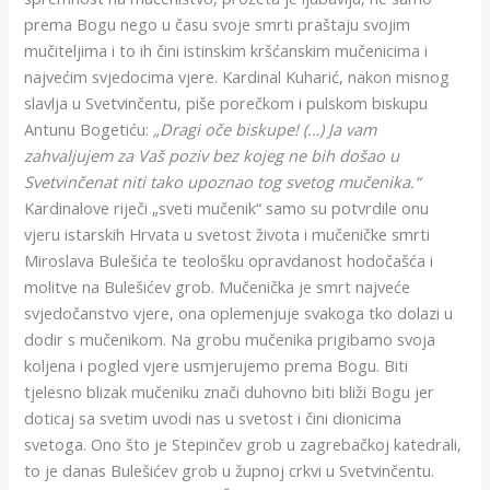
prema Bogu nego u času svoje smrti praštaju svojim
mučiteljima i to ih čini istinskim kršćanskim mučenicima i
najvećim svjedocima vjere. Kardinal Kuharić, nakon misnog
slavlja u Svetvinčentu, piše porečkom i pulskom biskupu
Antunu Bogetiću:
„Dragi oče biskupe! (…) Ja vam
zahvaljujem za Vaš poziv bez kojeg ne bih došao u
Svetvinčenat niti tako upoznao tog svetog mučenika.“
Kardinalove riječi „sveti mučenik“ samo su potvrdile onu
vjeru istarskih Hrvata u svetost života i mučeničke smrti
Miroslava Bulešića te teološku opravdanost hodočašća i
molitve na Bulešićev grob. Mučenička je smrt najveće
svjedočanstvo vjere, ona oplemenjuje svakoga tko dolazi u
dodir s mučenikom. Na grobu mučenika prigibamo svoja
koljena i pogled vjere usmjerujemo prema Bogu. Biti
tjelesno blizak mučeniku znači duhovno biti bliži Bogu jer
doticaj sa svetim uvodi nas u svetost i čini dionicima
svetoga. Ono što je Stepinčev grob u zagrebačkoj katedrali,
to je danas Bulešićev grob u župnoj crkvi u Svetvinčentu.