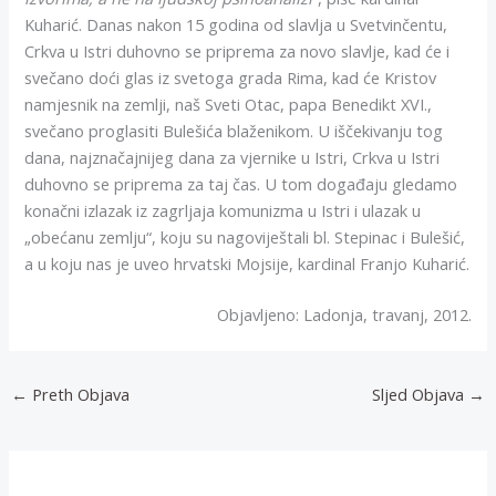
Kuharić. Danas nakon 15 godina od slavlja u Svetvinčentu,
Crkva u Istri duhovno se priprema za novo slavlje, kad će i
svečano doći glas iz svetoga grada Rima, kad će Kristov
namjesnik na zemlji, naš Sveti Otac, papa Benedikt XVI.,
svečano proglasiti Bulešića blaženikom. U iščekivanju tog
dana, najznačajnijeg dana za vjernike u Istri, Crkva u Istri
duhovno se priprema za taj čas. U tom događaju gledamo
konačni izlazak iz zagrljaja komunizma u Istri i ulazak u
„obećanu zemlju“, koju su nagoviještali bl. Stepinac i Bulešić,
a u koju nas je uveo hrvatski Mojsije, kardinal Franjo Kuharić.
Objavljeno: Ladonja, travanj, 2012.
←
Preth Objava
Sljed Objava
→