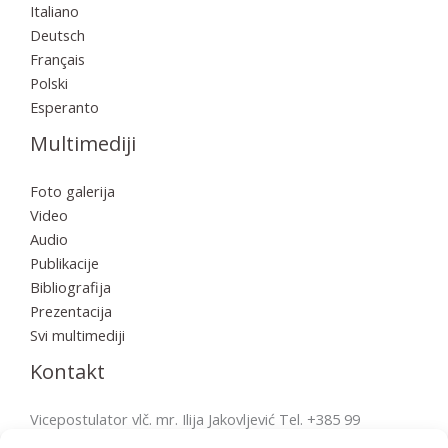
Italiano
Deutsch
Français
Polski
Esperanto
Multimediji
Foto galerija
Video
Audio
Publikacije
Bibliografija
Prezentacija
Svi multimediji
Kontakt
Vicepostulator vlč. mr. Ilija Jakovljević Tel. +385 99
2856570 postulatura.bulesic@ppb.hr Pošta: Župni ured