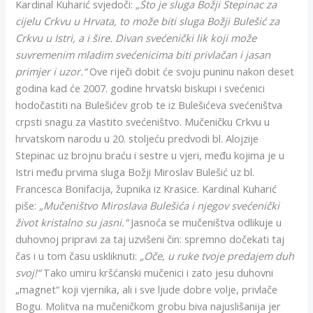
Kardinal Kuharić svjedoči:
„Što je sluga Božji Stepinac za
cijelu Crkvu u Hrvata, to može biti sluga Božji Bulešić za
Crkvu u Istri, a i šire. Divan svećenički lik koji može
suvremenim mladim svećenicima biti privlačan i jasan
primjer i uzor.“
Ove riječi dobit će svoju puninu nakon deset
godina kad će 2007. godine hrvatski biskupi i svećenici
hodočastiti na Bulešićev grob te iz Bulešićeva svećeništva
crpsti snagu za vlastito svećeništvo. Mučeničku Crkvu u
hrvatskom narodu u 20. stoljeću predvodi bl. Alojzije
Stepinac uz brojnu braću i sestre u vjeri, među kojima je u
Istri među prvima sluga Božji Miroslav Bulešić uz bl.
Francesca Bonifacija, župnika iz Krasice. Kardinal Kuharić
piše:
„Mučeništvo Miroslava Bulešića i njegov svećenički
život kristalno su jasni.“
Jasnoća se mučeništva odlikuje u
duhovnoj pripravi za taj uzvišeni čin: spremno dočekati taj
čas i u tom času uskliknuti:
„Oče, u ruke tvoje predajem duh
svoj!“
Tako umiru kršćanski mučenici i zato jesu duhovni
„magnet“ koji vjernika, ali i sve ljude dobre volje, privlače
Bogu. Molitva na mučeničkom grobu biva najuslišanija jer