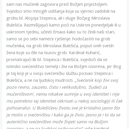
sam nas mučenik zagovora pred Božjim prijestoljem.
Svjedoci smo mnogih uslišanja koja su vjernici zadobili na
grobu bl. Alojzija Stepinca, ali i sluge Božjeg Miroslava
Bulešića. Razmišljajući kamo poći na Uskrsni ponedjeljak ili u
uskrsnom tjednu, učiniti Emaus kako su to činili naši stari,
samo se po sebi nameće rješenje: hodočastiti na grob
mučenika, na grob Miroslava Bulešića, poput onih svetih
žena koje su išle na Isusov grob. Kardinal Kuharić,
promatrajući lik bl. Stepinca i Bulešića, svjedoči da se
istinsko svećeništvo temelji i živi na Božjim izvorima, jer Bog
je taj koji je u svoju svećeničku službu pozvao Stepinca i
Bulešića, a ne na ljudskoj mudrosti.
„Svećenik koji živi svoj
poziv revno, zauzeto, čisto i velikodušno, ′žudeći za
mučeništvom′, nema nikakve sumnje u svoj identitet i nije
mu potrebno taj identitet otkrivati u nekoj sociologiji ili čak
psihoanalizi. U Bulešićevu životu sve je kristalno jasno što
je mislio o svećeništvu i kako ga je živio. Jasno je i to da se
autentično svećeništvo može živjeti samo na Božjim
izvorima, a ne na ljudskoj psihoanalizi“
, piše kardinal