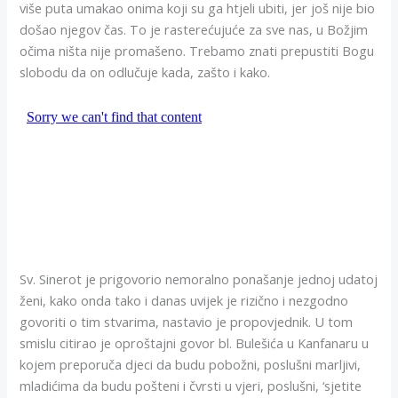
više puta umakao onima koji su ga htjeli ubiti, jer još nije bio
došao njegov čas. To je rasterećujuće za sve nas, u Božjim
očima ništa nije promašeno. Trebamo znati prepustiti Bogu
slobodu da on odlučuje kada, zašto i kako.
Sv. Sinerot je prigovorio nemoralno ponašanje jednoj udatoj
ženi, kako onda tako i danas uvijek je rizično i nezgodno
govoriti o tim stvarima, nastavio je propovjednik. U tom
smislu citirao je oproštajni govor bl. Bulešića u Kanfanaru u
kojem preporuča djeci da budu pobožni, poslušni marljivi,
mladićima da budu pošteni i čvrsti u vjeri, poslušni, ‘sjetite