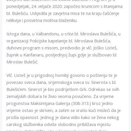
ponedjeljak, 24. veljače 2020. započeo krunicom s litanijama
bl. Bulešiću. Uslijedila je zavjetna misa te na kraju čašćenje
relikvija i posvetna molitva blaženiku.
Istoga dana, u Valbandonu, u crkvi bl. Miroslava Bulešića, u
organizaciji Policijske kapelanije bl. Miroslava Bulešića,
duhovni program s misom, predvodio je vlč. Joško Listeš,
župnik u Kanfanaru, posljednjoj župi gdje je službovao bl.
Miroslav Bulešić.
Vlč. Listeš je u prigodnoj homiliji govorio o poštenju te je
povezao sveca dana, srijemskoga sveca sv. Sinerota s bl.
Bulešićem. Sinerot je bio podrijetlom Grk. Odrekao se svih
zemaljskih dobara te živio veoma povučeno. Za vrijeme
progonstva Maksimijana Galerija (308-313.) kroz jedno
vrijeme ostao je skriven, a zatim se vratio kući misleći da je
prošla opasnost. Jednog je dana vidio kako se žena nekog
carskog službenika odviše slobodno približava mjestu