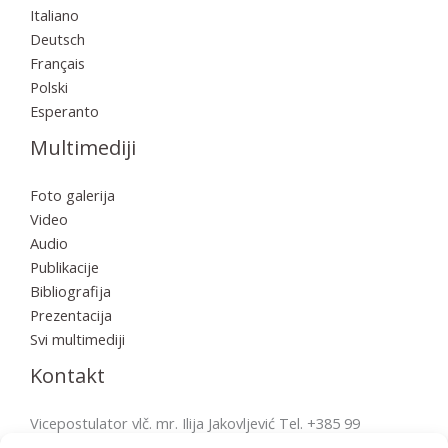
Italiano
Deutsch
Français
Polski
Esperanto
Multimediji
Foto galerija
Video
Audio
Publikacije
Bibliografija
Prezentacija
Svi multimediji
Kontakt
Vicepostulator vlč. mr. Ilija Jakovljević Tel. +385 99
2856570 postulatura.bulesic@ppb.hr Pošta: Župni ured