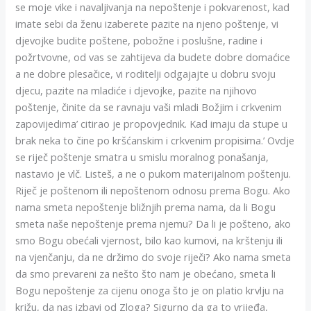
se moje vike i navaljivanja na nepoštenje i pokvarenost, kad
imate sebi da ženu izaberete pazite na njeno poštenje, vi
djevojke budite poštene, pobožne i poslušne, radine i
požrtvovne, od vas se zahtijeva da budete dobre domaćice
a ne dobre plesačice, vi roditelji odgajajte u dobru svoju
djecu, pazite na mladiće i djevojke, pazite na njihovo
poštenje, činite da se ravnaju vaši mladi Božjim i crkvenim
zapovijedima’ citirao je propovjednik. Kad imaju da stupe u
brak neka to čine po kršćanskim i crkvenim propisima.’ Ovdje
se riječ poštenje smatra u smislu moralnog ponašanja,
nastavio je vlč. Listeš, a ne o pukom materijalnom poštenju.
Riječ je poštenom ili nepoštenom odnosu prema Bogu. Ako
nama smeta nepoštenje bližnjih prema nama, da li Bogu
smeta naše nepoštenje prema njemu? Da li je pošteno, ako
smo Bogu obećali vjernost, bilo kao kumovi, na krštenju ili
na vjenčanju, da ne držimo do svoje riječi? Ako nama smeta
da smo prevareni za nešto što nam je obećano, smeta li
Bogu nepoštenje za cijenu onoga što je on platio krvlju na
križu, da nas izbavi od Zloga? Sigurno da ga to vrijeđa,