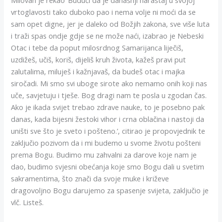
Milovan je rekao ‘Budući da je današnji naraštaj u svojoj
vrtoglavosti tako duboko pao i nema volje ni moći da se
sam opet digne, jer je daleko od Božjih zakona, sve više luta
i traži spas ondje gdje se ne može naći, izabrao je Nebeski
Otac i tebe da poput milosrdnog Samarijanca liječiš,
uzdižeš, učiš, koriš, dijeliš kruh života, kažeš pravi put
zalutalima, miluješ i kažnjavaš, da budeš otac i majka
siročadi. Mi smo svi uboge sirote ako nemamo onih koji nas
uče, savjetuju i tješe. Bog dragi nam te posla u zgodan čas.
Ako je ikada svijet trebao zdrave nauke, to je posebno pak
danas, kada bijesni žestoki vihor i crna oblačina i nastoji da
uništi sve što je sveto i pošteno.’, citirao je propovjednik te
zaključio pozivom da i mi budemo u svome životu pošteni
prema Bogu. Budimo mu zahvalni za darove koje nam je
dao, budimo svjesni obećanja koje smo Bogu dali u svetim
sakramentima, što znači da svoje muke i križeve
dragovoljno Bogu darujemo za spasenje svijeta, zaključio je
vlč. Listeš.