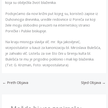
koja su obilježila život blaženika.
Podsjećamo da novi križni put kojeg su, koristeći zapise iz
Duhovnoga dnevnika, uredile redovnice iz Poreča svi koji
žele mogu slobodno preuzeti na internetskoj stranici
Porečke i Pulske biskupije.
Na kraju misnoga slavlja vlč. mr. Ilija Jakovljević,
vicepostulator u kauzi za kanonizaciju bl. Miroslava Bulešića,
je zahvalio vlč. Listešu za sve što čini u širenju kulta bl.
Bulešića te mu je prigodno poklonio i mali kip blaženika.
(Txt: G. Krizman, Foto: vicepostulatura)
←
Preth Objava
Sljed Objava
→