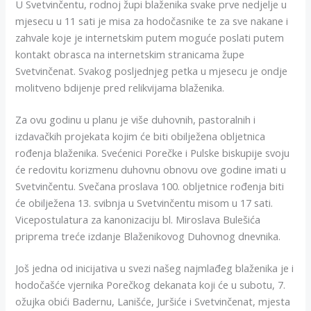
U Svetvinčentu, rodnoj župi blaženika svake prve nedjelje u
mjesecu u 11 sati je misa za hodočasnike te za sve nakane i
zahvale koje je internetskim putem moguće poslati putem
kontakt obrasca na internetskim stranicama župe
Svetvinčenat. Svakog posljednjeg petka u mjesecu je ondje
molitveno bdijenje pred relikvijama blaženika.
Za ovu godinu u planu je više duhovnih, pastoralnih i
izdavačkih projekata kojim će biti obilježena obljetnica
rođenja blaženika. Svećenici Porečke i Pulske biskupije svoju
će redovitu korizmenu duhovnu obnovu ove godine imati u
Svetvinčentu. Svečana proslava 100. obljetnice rođenja biti
će obilježena 13. svibnja u Svetvinčentu misom u 17 sati.
Vicepostulatura za kanonizaciju bl. Miroslava Bulešića
priprema treće izdanje Blaženikovog Duhovnog dnevnika.
Još jedna od inicijativa u svezi našeg najmlađeg blaženika je i
hodočašće vjernika Porečkog dekanata koji će u subotu, 7.
ožujka obići Badernu, Lanišće, Juršiće i Svetvinčenat, mjesta