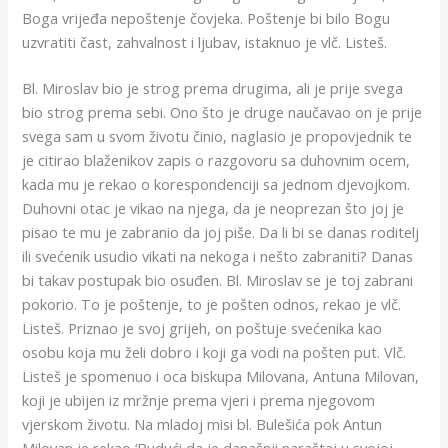
Boga vrijeđa nepoštenje čovjeka. Poštenje bi bilo Bogu
uzvratiti čast, zahvalnost i ljubav, istaknuo je vlč. Listeš.
Bl. Miroslav bio je strog prema drugima, ali je prije svega
bio strog prema sebi. Ono što je druge naučavao on je prije
svega sam u svom životu činio, naglasio je propovjednik te
je citirao blaženikov zapis o razgovoru sa duhovnim ocem,
kada mu je rekao o korespondenciji sa jednom djevojkom.
Duhovni otac je vikao na njega, da je neoprezan što joj je
pisao te mu je zabranio da joj piše. Da li bi se danas roditelj
ili svećenik usudio vikati na nekoga i nešto zabraniti? Danas
bi takav postupak bio osuđen. Bl. Miroslav se je toj zabrani
pokorio. To je poštenje, to je pošten odnos, rekao je vlč.
Listeš. Priznao je svoj grijeh, on poštuje svećenika kao
osobu koja mu želi dobro i koji ga vodi na pošten put. Vlč.
Listeš je spomenuo i oca biskupa Milovana, Antuna Milovan,
koji je ubijen iz mržnje prema vjeri i prema njegovom
vjerskom životu. Na mladoj misi bl. Bulešića pok Antun