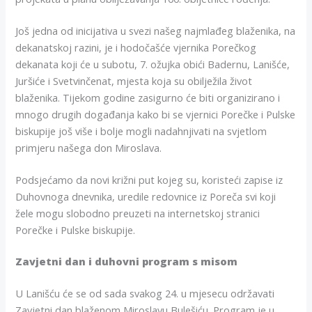
Još jedna od inicijativa u svezi našeg najmlađeg blaženika, na
dekanatskoj razini, je i hodočašće vjernika Porečkog
dekanata koji će u subotu, 7. ožujka obići Badernu, Lanišće,
Juršiće i Svetvinčenat, mjesta koja su obilježila život
blaženika. Tijekom godine zasigurno će biti organizirano i
mnogo drugih događanja kako bi se vjernici Porečke i Pulske
biskupije još više i bolje mogli nadahnjivati na svjetlom
primjeru našega don Miroslava.
Podsjećamo da novi križni put kojeg su, koristeći zapise iz
Duhovnoga dnevnika, uredile redovnice iz Poreča svi koji
žele mogu slobodno preuzeti na internetskoj stranici
Porečke i Pulske biskupije.
Zavjetni dan i duhovni program s misom
U Lanišću će se od sada svakog 24. u mjesecu održavati
Zavjetni dan blaženom Miroslavu Bulešiću. Program je u