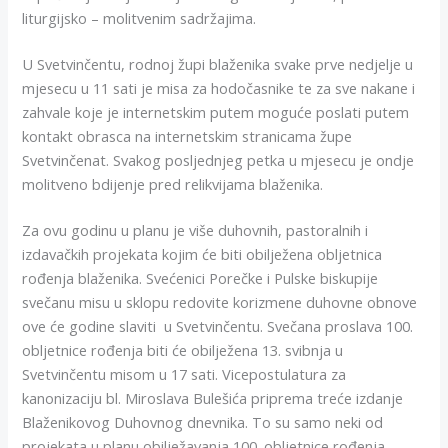
liturgijsko – molitvenim sadržajima.
U Svetvinčentu, rodnoj župi blaženika svake prve nedjelje u
mjesecu u 11 sati je misa za hodočasnike te za sve nakane i
zahvale koje je internetskim putem moguće poslati putem
kontakt obrasca na internetskim stranicama župe
Svetvinčenat. Svakog posljednjeg petka u mjesecu je ondje
molitveno bdijenje pred relikvijama blaženika.
Za ovu godinu u planu je više duhovnih, pastoralnih i
izdavačkih projekata kojim će biti obilježena obljetnica
rođenja blaženika. Svećenici Porečke i Pulske biskupije
svečanu misu u sklopu redovite korizmene duhovne obnove
ove će godine slaviti u Svetvinčentu. Svečana proslava 100.
obljetnice rođenja biti će obilježena 13. svibnja u
Svetvinčentu misom u 17 sati. Vicepostulatura za
kanonizaciju bl. Miroslava Bulešića priprema treće izdanje
Blaženikovog Duhovnog dnevnika. To su samo neki od
projekata u planu obilježavanja 100. obljetnice rođenja.