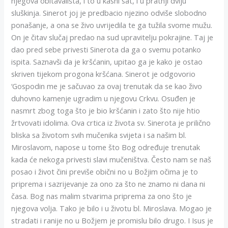
njegova obitavališta, i to u kasni sat, i u pratnji dviju
sluškinja. Sinerot joj je predbacio njezino odviše slobodno
ponašanje, a ona se živo uvrijedila te ga tužila svome mužu.
On je čitav slučaj predao na sud upravitelju pokrajine. Taj je
dao pred sebe privesti Sinerota da ga o svemu potanko
ispita. Saznavši da je kršćanin, upitao ga je kako je ostao
skriven tijekom progona kršćana. Sinerot je odgovorio
‘Gospodin me je sačuvao za ovaj trenutak da se kao živo
duhovno kamenje ugradim u njegovu Crkvu. Osuđen je
nasmrt zbog toga što je bio kršćanin i zato što nije htio
žrtvovati idolima. Ova crtica iz života sv. Sinerota je prilično
bliska sa životom svih mučenika svijeta i sa našim bl.
Miroslavom, napose u tome što Bog određuje trenutak
kada će nekoga privesti slavi mučeništva. Često nam se naš
posao i život čini previše obični no u Božjim očima je to
priprema i sazrijevanje za ono za što ne znamo ni dana ni
časa. Bog nas malim stvarima priprema za ono što je
njegova volja. Tako je bilo i u životu bl. Miroslava. Mogao je
stradati i ranije no u Božjem je promislu bilo drugo. I Isus je