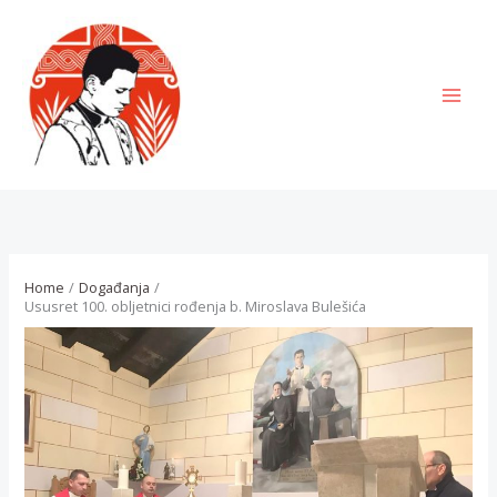
Skip
to
content
MAI
MEN
Home
Događanja
Ususret 100. obljetnici rođenja b. Miroslava Bulešića