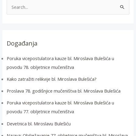
T
r
a
ž
i
Događanja
:
Poruka vicepostulatora kauze bl. Miroslava Bulešića u
povodu 78. obljetnice mučeništva
Kako zatražiti relikvije bl. Miroslava Bulešića?
Proslava 78. godišnjice mučeništva bl. Miroslava Bulešića
Poruka vicepostulatora kauze bl. Miroslava Bulešića u
povodu 77. obljetnice mučeništva
Devetnica bl. Miroslavu Bulešiću
Najava: Obilježavanje 77. obljetnice mučeništva bl. Miroslava