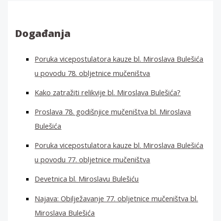
ž
i
:
Događanja
Poruka vicepostulatora kauze bl. Miroslava Bulešića
u povodu 78. obljetnice mučeništva
Kako zatražiti relikvije bl. Miroslava Bulešića?
Proslava 78. godišnjice mučeništva bl. Miroslava
Bulešića
Poruka vicepostulatora kauze bl. Miroslava Bulešića
u povodu 77. obljetnice mučeništva
Devetnica bl. Miroslavu Bulešiću
Najava: Obilježavanje 77. obljetnice mučeništva bl.
Miroslava Bulešića