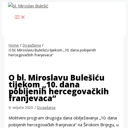
Skip
to
MAIN
content
MENU
Home
Događanja
O bl. Miroslavu Bulešiću tijekom „10. dana pobijenih
hercegovačkih franjevaca“
O bl. Miroslavu Bulešiću
tijekom „10. dana
pobijenih hercegovačkih
franjevaca“
/
6. veljače 2020.
Događanja
Molitveni program drugoga dana obilježavanja „10. dana
pobijenih hercegovačkih franjevaca“ na Širokom Brijegu, u