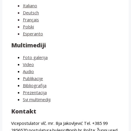
Italiano
Deutsch
Français
Polski
Esperanto
Multimediji
Foto galerija
Video
Audio
Publikacije
Bibliografija
Prezentacija
Svi multimediji
Kontakt
Vicepostulator vlč. mr. Ilija Jakovljević Tel. +385 99
2856570 postulatura.bulesic@ppb.hr Pošta: Župni ured