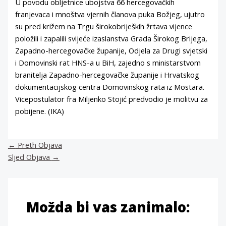
U povodu obljetnice ubojstva 66 hercegovačkih
franjevaca i mnoštva vjernih članova puka Božjeg, ujutro
su pred križem na Trgu širokobrijeških žrtava vijence
položili i zapalili svijeće izaslanstva Grada Širokog Brijega,
Zapadno-hercegovačke županije, Odjela za Drugi svjetski
i Domovinski rat HNS-a u BiH, zajedno s ministarstvom
branitelja Zapadno-hercegovačke županije i Hrvatskog
dokumentacijskog centra Domovinskog rata iz Mostara.
Vicepostulator fra Miljenko Stojić predvodio je molitvu za
pobijene. (IKA)
←
Preth Objava
Sljed Objava
→
Možda bi vas zanimalo: