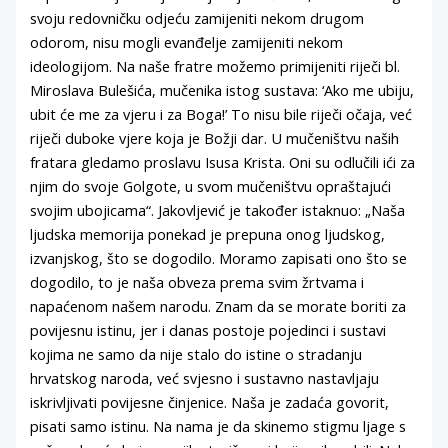
svoju redovničku odjeću zamijeniti nekom drugom
odorom, nisu mogli evanđelje zamijeniti nekom
ideologijom. Na naše fratre možemo primijeniti riječi bl.
Miroslava Bulešića, mučenika istog sustava: ‘Ako me ubiju,
ubit će me za vjeru i za Boga!’ To nisu bile riječi očaja, već
riječi duboke vjere koja je Božji dar. U mučeništvu naših
fratara gledamo proslavu Isusa Krista. Oni su odlučili ići za
njim do svoje Golgote, u svom mučeništvu opraštajući
svojim ubojicama“. Jakovljević je također istaknuo: „Naša
ljudska memorija ponekad je prepuna onog ljudskog,
izvanjskog, što se dogodilo. Moramo zapisati ono što se
dogodilo, to je naša obveza prema svim žrtvama i
napaćenom našem narodu. Znam da se morate boriti za
povijesnu istinu, jer i danas postoje pojedinci i sustavi
kojima ne samo da nije stalo do istine o stradanju
hrvatskog naroda, već svjesno i sustavno nastavljaju
iskrivljivati povijesne činjenice. Naša je zadaća govorit,
pisati samo istinu. Na nama je da skinemo stigmu ljage s