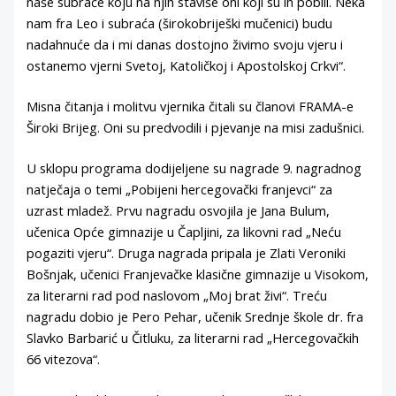
naše subraće koju na njih staviše oni koji su ih pobili. Neka
nam fra Leo i subraća (širokobriješki mučenici) budu
nadahnuće da i mi danas dostojno živimo svoju vjeru i
ostanemo vjerni Svetoj, Katoličkoj i Apostolskoj Crkvi“.
Misna čitanja i molitvu vjernika čitali su članovi FRAMA-e
Široki Brijeg. Oni su predvodili i pjevanje na misi zadušnici.
U sklopu programa dodijeljene su nagrade 9. nagradnog
natječaja o temi „Pobijeni hercegovački franjevci“ za
uzrast mladež. Prvu nagradu osvojila je Jana Bulum,
učenica Opće gimnazije u Čapljini, za likovni rad „Neću
pogaziti vjeru“. Druga nagrada pripala je Zlati Veroniki
Bošnjak, učenici Franjevačke klasične gimnazije u Visokom,
za literarni rad pod naslovom „Moj brat živi“. Treću
nagradu dobio je Pero Pehar, učenik Srednje škole dr. fra
Slavko Barbarić u Čitluku, za literarni rad „Hercegovačkih
66 vitezova“.