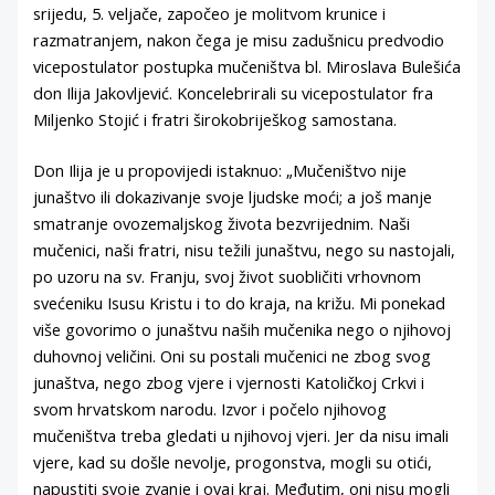
srijedu, 5. veljače, započeo je molitvom krunice i
razmatranjem, nakon čega je misu zadušnicu predvodio
vicepostulator postupka mučeništva bl. Miroslava Bulešića
don Ilija Jakovljević. Koncelebrirali su vicepostulator fra
Miljenko Stojić i fratri širokobriješkog samostana.
Don Ilija je u propovijedi istaknuo: „Mučeništvo nije
junaštvo ili dokazivanje svoje ljudske moći; a još manje
smatranje ovozemaljskog života bezvrijednim. Naši
mučenici, naši fratri, nisu težili junaštvu, nego su nastojali,
po uzoru na sv. Franju, svoj život suobličiti vrhovnom
svećeniku Isusu Kristu i to do kraja, na križu. Mi ponekad
više govorimo o junaštvu naših mučenika nego o njihovoj
duhovnoj veličini. Oni su postali mučenici ne zbog svog
junaštva, nego zbog vjere i vjernosti Katoličkoj Crkvi i
svom hrvatskom narodu. Izvor i počelo njihovog
mučeništva treba gledati u njihovoj vjeri. Jer da nisu imali
vjere, kad su došle nevolje, progonstva, mogli su otići,
napustiti svoje zvanje i ovaj kraj. Međutim, oni nisu mogli