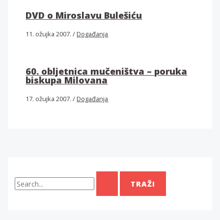
DVD o Miroslavu Bulešiću
11. ožujka 2007.
/
Događanja
60. obljetnica mučeništva – poruka
biskupa Milovana
17. ožujka 2007.
/
Događanja
T
r
a