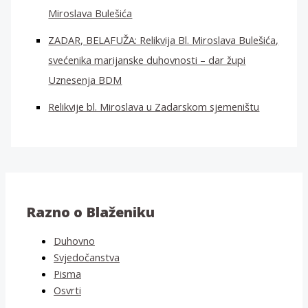
Miroslava Bulešića
ZADAR, BELAFUŽA: Relikvija Bl. Miroslava Bulešića,
svećenika marijanske duhovnosti – dar župi
Uznesenja BDM
Relikvije bl. Miroslava u Zadarskom sjemeništu
Razno o Blaženiku
Duhovno
Svjedočanstva
Pisma
Osvrti