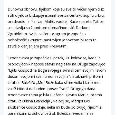
Duhovnu obnovu, tijekom koje su sve tri večeri vjernici iz
svih dijelova biskupije ispunili svetvinčentsku župnu crkvu,
predvodio je fra Ivan Matić, voditelj Kuće susreta Tabor,
u suslavlju sa župnikom domaćinom vlč. Darkom
Zgrablićem. Svake večeri program je započeo
pobožnošću krunice, nastavljen je Svetom Misom te
završio klanjanjem pred Presvetim.
Trodnevnica je započela u petak, 21. kolovoza, kada je
propovjednik napose stavio naglasak na Drugu zapovijed
“Ljubi Gospodina Boga svojega svim srcem svojim i svom
dušom svojom i svim umom svojim.“, istaknuvši pritom i
citat bl. Bulešića „Moj Bože kako si me volio i kako me
voliš! Htio si da budem posve Tvoj!“. Drugoga dana
trodnevnice tema je bila Blažena Djevica Marija, prema
citatu iz Lukina Evanđelja „Ne boj se, Marijo! Evo
službenice Gospodnje, neka mi bude po tvojoj riječi!“, a
paralelizam iz duhovnosti bl. Bulešića izveden je sa