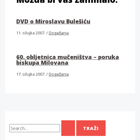
DVD o Miroslavu Bulešiću
11. ožujka 2007.
/
Događanja
60. obljetnica mučeništva – poruka
biskupa Milovana
17. ožujka 2007.
/
Događanja
T
r