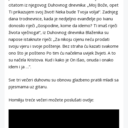
citatom iz njegovog Duhovnog dnevnika: „Moj Bože, opet
Ti prikazujem svoj život! Neka bude Tvoja volja!“. Zadnjeg
dana trodnevnice, kada je nedjeljno evanđelje po Ivanu
donosilo riječi „Gospodine, kome da idemo? Ti imaš riječi
života vječnoga!“, iz Duhovnog dnevnika Blaženika su
napose istaknute riječi: „Za nikoju cijenu neću prodati
svoju vjeru i svoje poštenje. Bez straha ću kazati svakome
ono što je pošteno Po tim ću načelima uvijek živjeti. A to
su načela Kristova. Kud i kako je On išao, onuda i onako
idem i ja …”.
Sve tri večeri duhovnu su obnovu glazbeno pratili mladi sa
pjesmama uz gitaru.
Homiliju treće večeri možete poslušati ovdje: