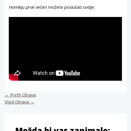
Homiliju prve večeri možete poslušati ovdje:
←
Preth Objava
Sljed Objava
→
Možda bi vas zanimalo: