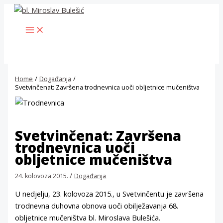
Skip
to
MAIN
content
MENU
Home
Događanja
Svetvinčenat: Završena trodnevnica uoči obljetnice mučeništva
Svetvinčenat: Završena
trodnevnica uoči
obljetnice mučeništva
/
24. kolovoza 2015.
Događanja
U nedjelju, 23. kolovoza 2015., u Svetvinčentu je završena
trodnevna duhovna obnova uoči obilježavanja 68.
obljetnice mučeništva bl. Miroslava Bulešića.