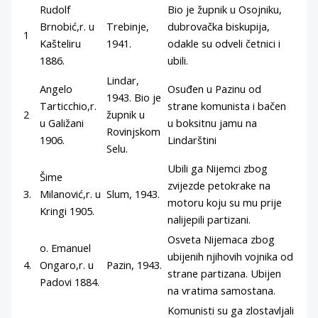
Rudolf
Bio je župnik u Osojniku,
Brnobić,r. u
Trebinje,
dubrovačka biskupija,
1
Kašteliru
1941.
odakle su odveli četnici i
1886.
ubili.
Lindar,
Angelo
Osuđen u Pazinu od
1943. Bio je
Tarticchio,r.
strane komunista i bačen
2
župnik u
u Galižani
u boksitnu jamu na
Rovinjskom
1906.
Lindarštini
Selu.
Ubili ga Nijemci zbog
Šime
zvijezde petokrake na
3.
Milanović,r. u
Slum, 1943.
motoru koju su mu prije
Kringi 1905.
nalijepili partizani.
Osveta Nijemaca zbog
o. Emanuel
ubijenih njihovih vojnika od
4.
Ongaro,r. u
Pazin, 1943.
strane partizana. Ubijen
Padovi 1884.
na vratima samostana.
Komunisti su ga zlostavljali