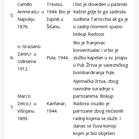
Camillo
Treviso,
i bio je doveden u pazinski
Ammirati,r. u
1944. Bio je
Kaštel gdje bi ga zadesila
5.
Napoliju
župnik u
sudbina Tarticchia ali ga je
1876.
Šišanu.
u zadnji moment spasio
biskup Radossi.
Bio je franjevac
o. Graziano
konventualac i vršio je
Zanin,r. u
6.
Pula, 1944.
službu kapelan u sv. Josipu
Udinama
u Puli. Žrtva je savezničkog
1912.
bombardiranja Pule.
Njemačka žrtva, zbog
navodne suradnje s
Marco
partizanima. Biskup
Zelco,r. u
Kanfanar,
Radossi osudio je
7.
Višnjanu
1944.
partizane zbog nečasnih
1893.
radnji kojima se služe. I
danas se čuva konop
kojim je bio obješen.