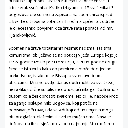
pulski biskup mons. Dražen Kutleša uz koncelebraciju
tridesetak svećenika. Kratko izlaganje o 15 svećenika i 3
bogoslova čije su imena zapisana na spomeniku ispred
crkve, te o žrtvama totalitarnih režima općenito, održao
je dijecezanski povjerenik za žrtve rata i poraća vlč. mr.
Ilija Jakovljević.
Spomen na žrtve totalitarnih režima: nacizma, fašizma i
komunizma, obilježava se na poticaj Vijeća Europe koje je
1996. godine izdalo prvu rezoluciju, a 2006. godine drugu,
čime se istaknulo kako do pomirenja može doći jedino
preko Istine, istaknuo je Biskup u svom uvodnom
obraćanju. Mi smo ovdje danas došli moliti za sve žrtve,
ne razlikujući čije su bile, ne optužujući nikoga. Došli smo s
dušom koja želi oprostiti svakome. No cilj je, napose kroz
zalaganje biskupa Mile Bogovića, koji potiče na
popisivanje žrtava, i da se vidi koji od tih ubijenih mogu
biti proglašeni blaženim ili svetim mučenicima. Naša je
dužnost da ih se sjećamo, a ono najmanje što možemo