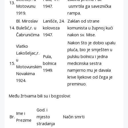
13.
Motovunu
1947.
usmrtila ga saveznička
1919.
rampa.
Bl. Miroslav
Lanišće, 24.
Zaklan od strane
14.
Bulešić,r. u
kolovoza
komunista u župnoj kući
Čabrunićima
1947.
nakon sv. Mise.
Nakon što je dobio upalu
Vlatko
pluća, bio je smješten u
Lakošeljac,r.
Pula,
pulsku bolnicu i jedna
u
15.
bolnica
medicinska sestra
Motovunskim
1949.
namjerno mu je davala
Novakima
krive lijekove od čega je
1924.
preminuo.
Među žrtvama bili su i bogoslovi:
God. i
Ime i
Br.
mjesto
Način smrti
Prezime
stradanja