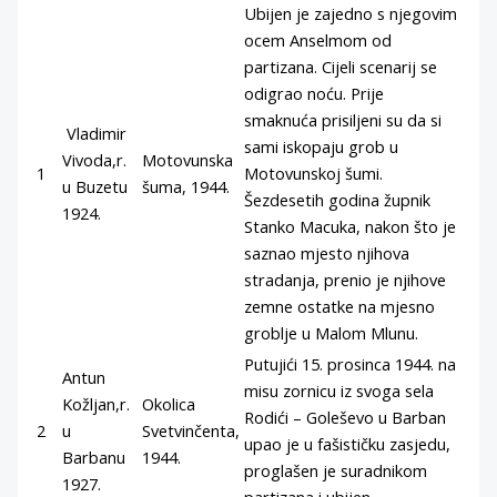
Ubijen je zajedno s njegovim
ocem Anselmom od
partizana. Cijeli scenarij se
odigrao noću. Prije
smaknuća prisiljeni su da si
Vladimir
sami iskopaju grob u
Vivoda,r.
Motovunska
1
Motovunskoj šumi.
u Buzetu
šuma, 1944.
Šezdesetih godina župnik
1924.
Stanko Macuka, nakon što je
saznao mjesto njihova
stradanja, prenio je njihove
zemne ostatke na mjesno
groblje u Malom Mlunu.
Putujići 15. prosinca 1944. na
Antun
misu zornicu iz svoga sela
Kožljan,r.
Okolica
Rodići – Goleševo u Barban
2
u
Svetvinčenta,
upao je u fašističku zasjedu,
Barbanu
1944.
proglašen je suradnikom
1927.
partizana i ubijen.