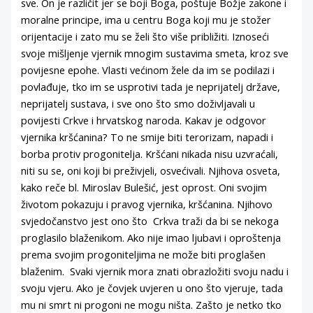
sve. On je različit jer se boji Boga, poštuje Božje zakone i
moralne principe, ima u centru Boga koji mu je stožer
orijentacije i zato mu se želi što više približiti. Iznoseći
svoje mišljenje vjernik mnogim sustavima smeta, kroz sve
povijesne epohe. Vlasti većinom žele da im se podilazi i
povlađuje, tko im se usprotivi tada je neprijatelj države,
neprijatelj sustava, i sve ono što smo doživljavali u
povijesti Crkve i hrvatskog naroda. Kakav je odgovor
vjernika kršćanina? To ne smije biti terorizam, napadi i
borba protiv progonitelja. Kršćani nikada nisu uzvraćali,
niti su se, oni koji bi preživjeli, osvećivali. Njihova osveta,
kako reče bl. Miroslav Bulešić, jest oprost. Oni svojim
životom pokazuju i pravog vjernika, kršćanina. Njihovo
svjedočanstvo jest ono što Crkva traži da bi se nekoga
proglasilo blaženikom. Ako nije imao ljubavi i oproštenja
prema svojim progoniteljima ne može biti proglašen
blaženim. Svaki vjernik mora znati obrazložiti svoju nadu i
svoju vjeru. Ako je čovjek uvjeren u ono što vjeruje, tada
mu ni smrt ni progoni ne mogu ništa. Zašto je netko tko