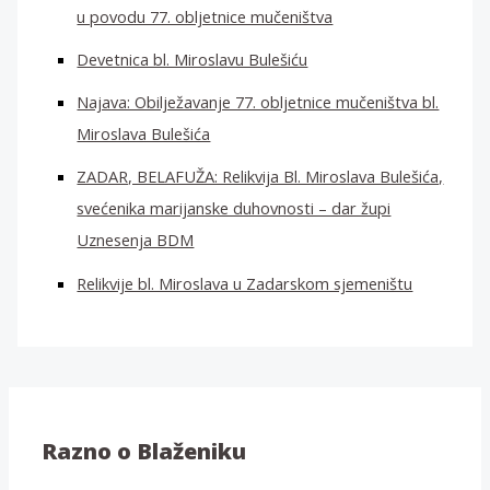
u povodu 77. obljetnice mučeništva
Devetnica bl. Miroslavu Bulešiću
Najava: Obilježavanje 77. obljetnice mučeništva bl.
Miroslava Bulešića
ZADAR, BELAFUŽA: Relikvija Bl. Miroslava Bulešića,
svećenika marijanske duhovnosti – dar župi
Uznesenja BDM
Relikvije bl. Miroslava u Zadarskom sjemeništu
Razno o Blaženiku