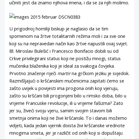
učiniti jest da znamo njihova imena, i da se za njih molimo.
U prigodnoj homiliji biskup je naglasio da se tim
spomenom na žrtve totalitarnih režima moli i za sve one
koji su na nepravedan način kao žrtve napustili ovaj svijet.
Bl. Miroslav Bulešić i Francesco Bonifacio dobili su od
Crkve privilegirani status koji ne postižu mnogi, status
mučenika blaženika koji je ideal za svakoga čovjeka.
Prvotno značenje riječi
martir
na grčkom jeziku je svjedok.
Razmišljajući o kršćanskim mučenicima zapitati ćemo se
zašto uvijek u povijesti ima progona onih koji vjeruju,
zašto su kršćani bili progonjeni bilo u rimsko doba, bilo u
vrijeme Francuske revolucije, ili u vrijeme fašizma? Zato
jer su, živeći svoju vjeru, samim svojim stavom bili
smetnja onima koji ne žive kršćanski. To i danas možemo
vidjeti, kada jedan vjernik doista živi kršćanske vrednote
mnogima smeta, jer je različit od onih koji si dopuštaju