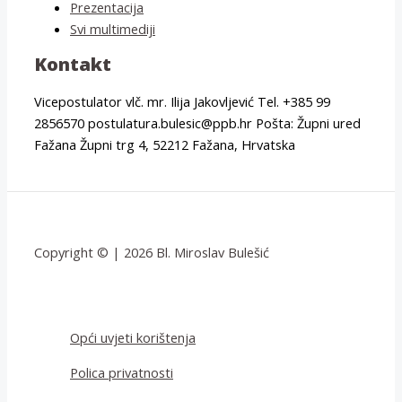
Prezentacija
Svi multimediji
Kontakt
Vicepostulator vlč. mr. Ilija Jakovljević Tel. +385 99
2856570 postulatura.bulesic@ppb.hr Pošta: Župni ured
Fažana Župni trg 4, 52212 Fažana, Hrvatska
Copyright © | 2026 Bl. Miroslav Bulešić
Opći uvjeti korištenja
Polica privatnosti