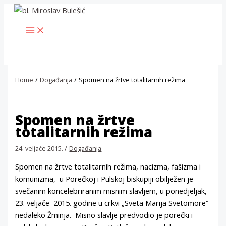
Skip
to
MAIN
content
MENU
Home
Događanja
Spomen na žrtve totalitarnih režima
Spomen na žrtve
totalitarnih režima
/
24. veljače 2015.
Događanja
Spomen na žrtve totalitarnih režima, nacizma, fašizma i
komunizma, u Porečkoj i Pulskoj biskupiji obilježen je
svečanim koncelebriranim misnim slavljem, u ponedjeljak,
23. veljače 2015. godine u crkvi „Sveta Marija Svetomore“
nedaleko Žminja. Misno slavlje predvodio je porečki i