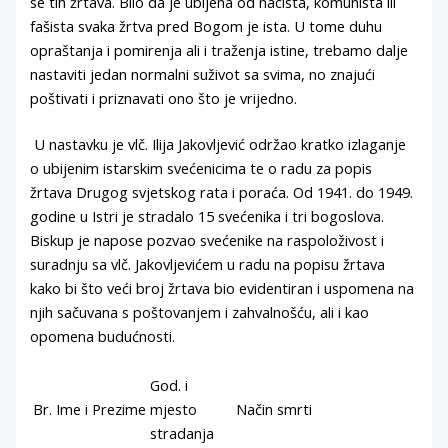
se tih žrtava. Bilo da je ubijena od nacista, komunista ili
fašista svaka žrtva pred Bogom je ista. U tome duhu
opraštanja i pomirenja ali i traženja istine, trebamo dalje
nastaviti jedan normalni suživot sa svima, no znajući
poštivati i priznavati ono što je vrijedno.
U nastavku je vlč. Ilija Jakovljević održao kratko izlaganje
o ubijenim istarskim svećenicima te o radu za popis
žrtava Drugog svjetskog rata i poraća. Od 1941. do 1949.
godine u Istri je stradalo 15 svećenika i tri bogoslova.
Biskup je napose pozvao svećenike na raspoloživost i
suradnju sa vlč. Jakovljevićem u radu na popisu žrtava
kako bi što veći broj žrtava bio evidentiran i uspomena na
njih sačuvana s poštovanjem i zahvalnošću, ali i kao
opomena budućnosti.
God. i
Br.
Ime i Prezime
mjesto
Način smrti
stradanja