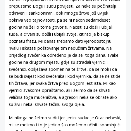
prepustimo Bogu i sudu povijesti. Za neke su počinitelji
otkriveni i sankcionirani, dok mnoge žrtve još uvijek
pokriva veo tajnovitosti, pa se ni nakon sedamdeset
godina ne želi o tome govoriti. Nacisti su došli i ubijali
tuđe, a crveni su došli i ubijali svoje, citirao je biskup
poznatu frazu. Mi danas trebamo dati vjerodostojnu
hvalu i iskazati poštovanje tim nedužnim žrtvama. Na
prijedlog svećenika određeno je da se toga dana, svake
godine na drugom mjestu gdje su stradali vjernici i
svećenici, obilježava spomen na te žrtve, da se moli i da
se budi svijest kod svećenika i kod vjernika, da se ne stide
tih žrtava, jer svaka žrtva pred Bogom jest ista. Mi kao
vjernici svakome opraštamo, ali i želimo da se shvati
veličina toga mučeništva, a agresori neka se obrate ako
su živi i neka shvate težinu svoga djela.
Mi nikoga ne želimo suditi jer jedini sudac je Otac nebeski,
mi se molimo i to je jedino što možemo učiniti spominjući