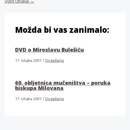
Sljed Objava
→
Možda bi vas zanimalo:
DVD o Miroslavu Bulešiću
11. ožujka 2007.
/
Događanja
60. obljetnica mučeništva – poruka
biskupa Milovana
17. ožujka 2007.
/
Događanja