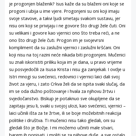
je progonjen blaženik? Isus kaže da su blaženi oni koje se
progoni i ubija u ime vjere. Progonjeni su oni koji imaju
svoje stavove, a takvi ljudi smetaju svakom sustavu, jer
nisu oni koji se privijaju i ne govore što drugi žele čuti. Oni
su velikani i govore kao vjernici ono što treba reći, a ne
ono što drugi žele čuti. Progon im je svojevrsni
kompliment da su zaslužni vjernici i zaslužni kršćani. Oni
koji nisu na toj razini neće nikada biti progonjeni. Mučenici
su znali iskoristiti priliku koja im je dana, u pravo vrijeme
su posvjedočili za Isusa Krista i nisu ga zanijekali. I ovdje u
Istri mnogi su svećenici, redovnici i vjernici laici dali svoj
život za vjeru, i zato Crkva želi da se ispita svaki slučaj, da
im se oda dužno poštovanje i hvala za njihovu žrtvu i
svjedočanstvo. Biskup je potaknuo sve okupljene da se
zapitaju jesu li, svaki u svojoj ulozi, kao svećenici, vjernici –
laici učinili išta za te žrtve, ili se boje možebitnih reakcija
politike i društva. Ti mučenici nisu tako gledali, oni su
gledali što je Božje. I mi možemo učiniti male stvari,
barem ih popisati, i moliti se za njihove duše, a sve ostalo