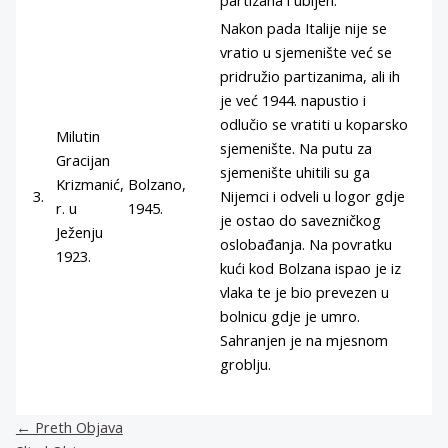
Nakon pada Italije nije se
vratio u sjemenište već se
pridružio partizanima, ali ih
je već 1944. napustio i
odlučio se vratiti u koparsko
Milutin
sjemenište. Na putu za
Gracijan
sjemenište uhitili su ga
Krizmanić,
Bolzano,
3.
Nijemci i odveli u logor gdje
r. u
1945.
je ostao do savezničkog
Ježenju
oslobađanja. Na povratku
1923.
kući kod Bolzana ispao je iz
vlaka te je bio prevezen u
bolnicu gdje je umro.
Sahranjen je na mjesnom
groblju.
←
Preth Objava