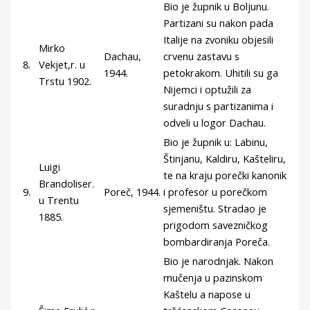
Bio je župnik u Boljunu.
Partizani su nakon pada
Italije na zvoniku objesili
Mirko
Dachau,
crvenu zastavu s
8.
Vekjet,r. u
1944.
petokrakom. Uhitili su ga
Trstu 1902.
Nijemci i optužili za
suradnju s partizanima i
odveli u logor Dachau.
Bio je župnik u: Labinu,
Štinjanu, Kaldiru, Kašteliru,
Luigi
te na kraju porečki kanonik
Brandoliser.
9.
Poreč, 1944.
i profesor u porečkom
u Trentu
sjemeništu. Stradao je
1885.
prigodom savezničkog
bombardiranja Poreča.
Bio je narodnjak. Nakon
mučenja u pazinskom
Kaštelu a napose u