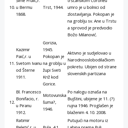
Šime Frulić,r.
tršćanskom Coroneu
10.
u Bermu
Trst, 1944.
umro je u bolnici od
1868.
zlostavljanja. Pokopan je
na groblju sv. Ane u Trstu
a sprovod je predvodio
Božo Milanović.
Gorizia,
Kazimir
1945.
Aktivno je sudjelovao u
Paić,r. u
Pokopan je
Narodnooslobodilačkom
11.
Svetom Ivanu
na groblju u
pokretu. Ubijen od strane
od Šterne
župi Sveti
slovenskih partizana
1911.
Križ kod
Gorice.
Bl. Francesco
Po nalogu oznaša na
Motovunska
Bonifacio, r.
Bujštini, ubijene je 11. (?)
12.
šuma?,
u Piranu
rujna 1946. Proglašen je
1946.
1912.
blaženim 4. 10. 2008.
Ratimir
Putujući na motoru iz
Beletić,r. u
Pula, 4.1.
Labina prema Puli