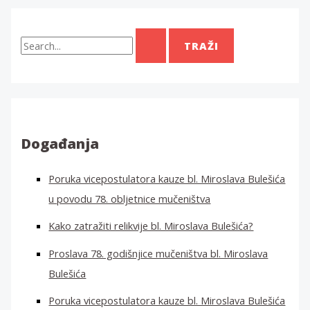
T
r
a
ž
i
:
Događanja
Poruka vicepostulatora kauze bl. Miroslava Bulešića
u povodu 78. obljetnice mučeništva
Kako zatražiti relikvije bl. Miroslava Bulešića?
Proslava 78. godišnjice mučeništva bl. Miroslava
Bulešića
Poruka vicepostulatora kauze bl. Miroslava Bulešića