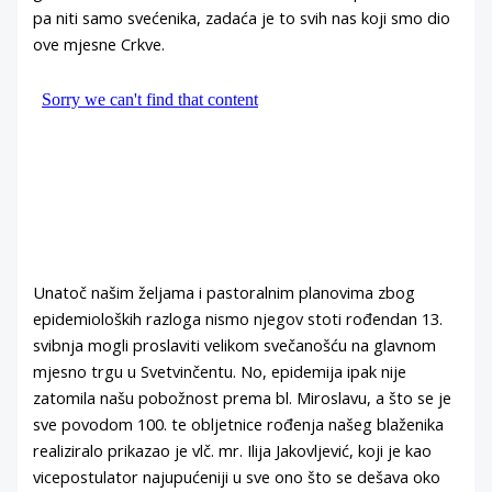
pa niti samo svećenika, zadaća je to svih nas koji smo dio
ove mjesne Crkve.
Unatoč našim željama i pastoralnim planovima zbog
epidemioloških razloga nismo njegov stoti rođendan 13.
svibnja mogli proslaviti velikom svečanošću na glavnom
mjesno trgu u Svetvinčentu. No, epidemija ipak nije
zatomila našu pobožnost prema bl. Miroslavu, a što se je
sve povodom 100. te obljetnice rođenja našeg blaženika
realiziralo prikazao je vlč. mr. Ilija Jakovljević, koji je kao
vicepostulator najupućeniji u sve ono što se dešava oko