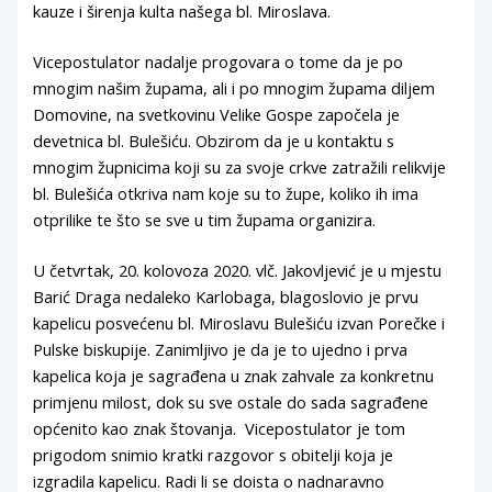
kauze i širenja kulta našega bl. Miroslava.
Vicepostulator nadalje progovara o tome da je po
mnogim našim župama, ali i po mnogim župama diljem
Domovine, na svetkovinu Velike Gospe započela je
devetnica bl. Bulešiću. Obzirom da je u kontaktu s
mnogim župnicima koji su za svoje crkve zatražili relikvije
bl. Bulešića otkriva nam koje su to župe, koliko ih ima
otprilike te što se sve u tim župama organizira.
U četvrtak, 20. kolovoza 2020. vlč. Jakovljević je u mjestu
Barić Draga nedaleko Karlobaga, blagoslovio je prvu
kapelicu posvećenu bl. Miroslavu Bulešiću izvan Porečke i
Pulske biskupije. Zanimljivo je da je to ujedno i prva
kapelica koja je sagrađena u znak zahvale za konkretnu
primjenu milost, dok su sve ostale do sada sagrađene
općenito kao znak štovanja. Vicepostulator je tom
prigodom snimio kratki razgovor s obitelji koja je
izgradila kapelicu. Radi li se doista o nadnaravno