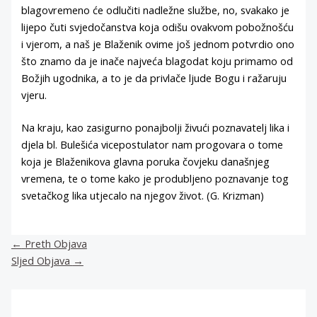
blagovremeno će odlučiti nadležne službe, no, svakako je
lijepo čuti svjedočanstva koja odišu ovakvom pobožnošću
i vjerom, a naš je Blaženik ovime još jednom potvrdio ono
što znamo da je inače najveća blagodat koju primamo od
Božjih ugodnika, a to je da privlače ljude Bogu i ražaruju
vjeru.
Na kraju, kao zasigurno ponajbolji živući poznavatelj lika i
djela bl. Bulešića vicepostulator nam progovara o tome
koja je Blaženikova glavna poruka čovjeku današnjeg
vremena, te o tome kako je produbljeno poznavanje tog
svetačkog lika utjecalo na njegov život. (G. Krizman)
←
Preth Objava
Sljed Objava
→