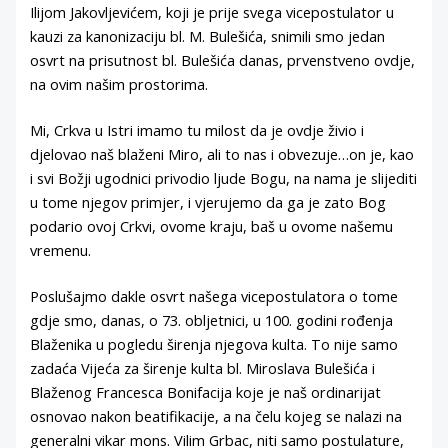
Ilijom Jakovljevićem, koji je prije svega vicepostulator u
kauzi za kanonizaciju bl. M. Bulešića, snimili smo jedan
osvrt na prisutnost bl. Bulešića danas, prvenstveno ovdje,
na ovim našim prostorima.
Mi, Crkva u Istri imamo tu milost da je ovdje živio i
djelovao naš blaženi Miro, ali to nas i obvezuje…on je, kao
i svi Božji ugodnici privodio ljude Bogu, na nama je slijediti
u tome njegov primjer, i vjerujemo da ga je zato Bog
podario ovoj Crkvi, ovome kraju, baš u ovome našemu
vremenu.
Poslušajmo dakle osvrt našega vicepostulatora o tome
gdje smo, danas, o 73. obljetnici, u 100. godini rođenja
Blaženika u pogledu širenja njegova kulta. To nije samo
zadaća Vijeća za širenje kulta bl. Miroslava Bulešića i
Blaženog Francesca Bonifacija koje je naš ordinarijat
osnovao nakon beatifikacije, a na čelu kojeg se nalazi na
generalni vikar mons. Vilim Grbac, niti samo postulature,