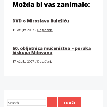
Možda bi vas zanimalo:
DVD o Miroslavu Bulešiću
11. ožujka 2007.
/
Događanja
60. obljetnica mučeništva – poruka
biskupa Milovana
17. ožujka 2007.
/
Događanja
T
r