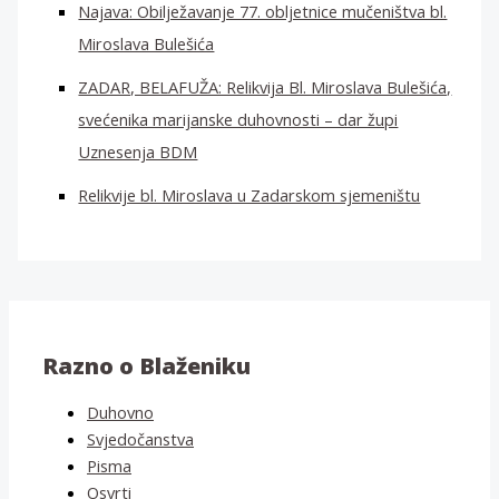
Najava: Obilježavanje 77. obljetnice mučeništva bl.
Miroslava Bulešića
ZADAR, BELAFUŽA: Relikvija Bl. Miroslava Bulešića,
svećenika marijanske duhovnosti – dar župi
Uznesenja BDM
Relikvije bl. Miroslava u Zadarskom sjemeništu
Razno o Blaženiku
Duhovno
Svjedočanstva
Pisma
Osvrti