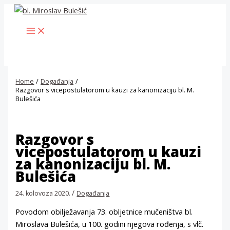
Skip
to
MAIN
content
MENU
Home
Događanja
Razgovor s vicepostulatorom u kauzi za kanonizaciju bl. M.
Bulešića
Razgovor s
vicepostulatorom u kauzi
za kanonizaciju bl. M.
Bulešića
/
24. kolovoza 2020.
Događanja
Povodom obilježavanja 73. obljetnice mučeništva bl.
Miroslava Bulešića, u 100. godini njegova rođenja, s vlč.