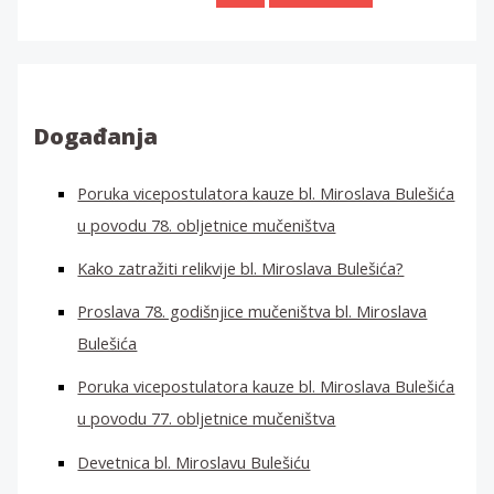
a
ž
i
:
Događanja
Poruka vicepostulatora kauze bl. Miroslava Bulešića
u povodu 78. obljetnice mučeništva
Kako zatražiti relikvije bl. Miroslava Bulešića?
Proslava 78. godišnjice mučeništva bl. Miroslava
Bulešića
Poruka vicepostulatora kauze bl. Miroslava Bulešića
u povodu 77. obljetnice mučeništva
Devetnica bl. Miroslavu Bulešiću