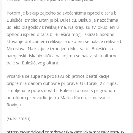
Potom je biskup zajedno sa svećenicima ispred oltara bl.
Bulešića izmolio Litanije bl. Bulešiću. Biskup je nazočnima
udijelio blagoslov s relikvijama. Na kraju su svi okupljeni u
ophodu ispred oltara bl.Bulešića mogli iskazati osobno
štovanje doticanjem relikvijara u kojem se nalaze relikvije bl.
Miroslava. Na kraju je izmoljena Molitva bl. Bulešiću sa
namjenski tiskanih sličica na kojima se nalazi slika oltarne
pale sa Bulešićevog oltara.
Vrsarska se župa na proslavu obljetnice beatifikacije
pripremila danom duhovne priprave. U utorak, 27. rujna,
izmoljena je pobožnost bl. Bulešiću a misu s prigodnom
homilijom predvodio je fra Matija Koren, franjevac iz
Rovinja.
(G. Krizman)
https://soundcloud.com/hrvatska-katolicka-mreza/vijesti-iz-