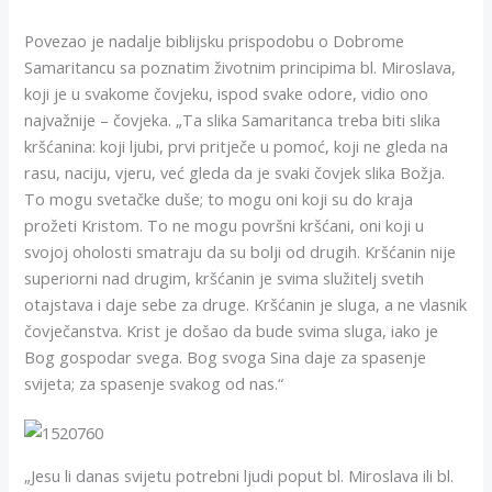
Povezao je nadalje biblijsku prispodobu o Dobrome
Samaritancu sa poznatim životnim principima bl. Miroslava,
koji je u svakome čovjeku, ispod svake odore, vidio ono
najvažnije – čovjeka. „Ta slika Samaritanca treba biti slika
kršćanina: koji ljubi, prvi pritječe u pomoć, koji ne gleda na
rasu, naciju, vjeru, već gleda da je svaki čovjek slika Božja.
To mogu svetačke duše; to mogu oni koji su do kraja
prožeti Kristom. To ne mogu površni kršćani, oni koji u
svojoj oholosti smatraju da su bolji od drugih. Kršćanin nije
superiorni nad drugim, kršćanin je svima služitelj svetih
otajstava i daje sebe za druge. Kršćanin je sluga, a ne vlasnik
čovječanstva. Krist je došao da bude svima sluga, iako je
Bog gospodar svega. Bog svoga Sina daje za spasenje
svijeta; za spasenje svakog od nas.“
„Jesu li danas svijetu potrebni ljudi poput bl. Miroslava ili bl.