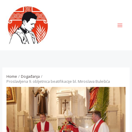
Skip
to
content
MAI
MEN
Home
Događanja
Proslavljena 9. obljetnica beatifikacije bl. Miroslava Bulešića