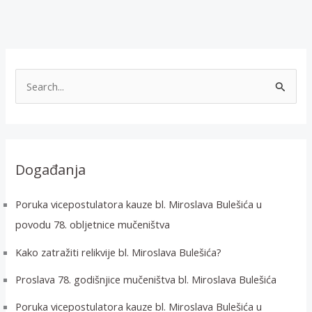
T
r
a
ž
i
Događanja
:
Poruka vicepostulatora kauze bl. Miroslava Bulešića u
povodu 78. obljetnice mučeništva
Kako zatražiti relikvije bl. Miroslava Bulešića?
Proslava 78. godišnjice mučeništva bl. Miroslava Bulešića
Poruka vicepostulatora kauze bl. Miroslava Bulešića u