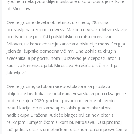
godine u nekoj župi diljem biskupije u kojoj postoje relikvije
bl. Miroslava.
Ove je godine deveta obljetnica, u srijedu, 28. rujna,
proslavljena u župnoj crkvi sv. Martina u Vrsaru. Misno slavlje
predvodio je porečki i pulski biskup u miru mons. Ivan
Milovan, uz koncelebraciju kancelara biskupije mons. Sergija
Jelenića, župnika domaćina vlč. mr. Lina Zohila te drugih
svećenika, a prigodnu homiliju izrekao je vicepostulator u
kauzi za kanonizaciju bl. Miroslava Bulešića preč. mr. Ilija
Jakovljević.
Ove je godine, odlukom vicepostulatora za proslavu
obljetnice beatifikacije odabrana vrsarska župna crkva jer je
ondje u rujnu 2020. godine, povodom sedme obljetnice
beatifikacije, po rukama apostolskog administratora
nadbiskupa Dražena Kutleše blagoslovljen novi oltar s
relikvijom i umjetničkom slikom bl. Miroslava. U suprotnoj
lađi jednak oltar s umjetničkom oltarnom palom posvećen je