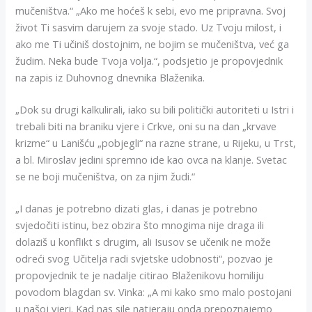
mučeništva.“ „Ako me hoćeš k sebi, evo me pripravna. Svoj
život Ti sasvim darujem za svoje stado. Uz Tvoju milost, i
ako me Ti učiniš dostojnim, ne bojim se mučeništva, već ga
žudim. Neka bude Tvoja volja.“, podsjetio je propovjednik
na zapis iz Duhovnog dnevnika Blaženika.
„Dok su drugi kalkulirali, iako su bili politički autoriteti u Istri i
trebali biti na braniku vjere i Crkve, oni su na dan „krvave
krizme“ u Lanišću „pobjegli“ na razne strane, u Rijeku, u Trst,
a bl. Miroslav jedini spremno ide kao ovca na klanje. Svetac
se ne boji mučeništva, on za njim žudi.“
„I danas je potrebno dizati glas, i danas je potrebno
svjedočiti istinu, bez obzira što mnogima nije draga ili
dolaziš u konflikt s drugim, ali Isusov se učenik ne može
odreći svog Učitelja radi svjetske udobnosti“, pozvao je
propovjednik te je nadalje citirao Blaženikovu homiliju
povodom blagdan sv. Vinka: „A mi kako smo malo postojani
u našoj vjeri. Kad nas sile natjeraju onda prepoznajemo