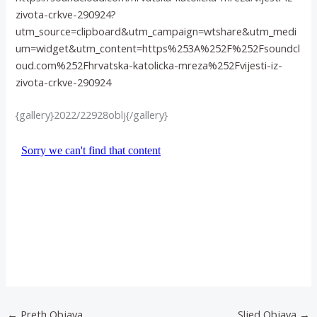
zivota-crkve-290924?
utm_source=clipboard&utm_campaign=wtshare&utm_medi
um=widget&utm_content=https%253A%252F%252Fsoundcl
oud.com%252Fhrvatska-katolicka-mreza%252Fvijesti-iz-
zivota-crkve-290924
{gallery}2022/22928oblj{/gallery}
←
Preth Objava
Sljed Objava
→