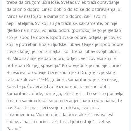
treba da drugom učini loše. Svetac uvijek traži opravdanje
da bi činio dobro. Čineći dobro dolazi se do ozdravljenja. Bl.
Miroslav nastojao je svima činiti dobro, čak i svojim
neprijateljima. Svi koji su ga tražili sv. sakramente, on nije
gledao na njihovu vojničku odoru (političku) nego je gledao
što je ispod te odore. Ispod svake odore, odijela, je čovjek
koji je potreban Božje i ljudske ljubavi. Uvijek je ispod odore
čovjek kojeg je rodila majka i koji treba ljubav svojih bližnji.
Bl. Miroslav nije gledao odoru, odjelu, već čovjeka koji je
potreban Božjeg spasenja.“ Propovjednik je nadlaje citirao
Bulešićevu propovijed izrečenu u jeku Drugog svjetskog
rata, u kolovozu 1944. godine: „Samaritanac je slika našeg
Spasitelja. Čovječanstvo je izmoreno, izranjeno; dobri
Samaritanac dođe, uzme ga, izliječi ga. – To se isto ponavlja
u nama samima kada smo mi izranjeni našim opačinama, te
naš Spasitelj nas liječi svojom milošću, svojim sv.
sakramentima. Vidimo opet da početak kršćanstva jest
ljubav, a na isti način i svršetak: „Ljubi ostaje“ – veli sv.
Pavao.““