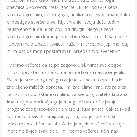
dnevnika u kolovozu 1942. godine. „Bl. Miroslav je sebe
smatrao grešnim, ne drugoga, analizirao je svoje mane kako
bi postigao savršenstvo. Nije „hranio“ svoju dušu tuđim
neuspjehom ili da je on bolji od drugih. Nego je sebe
smatrao grešnim kome je potrebna Božja milost. Sam piše:
„Govori mi, o Bože, rasvijetli, ražari mi srce, okrijepi me, daj
mi milost da mogu postati svet i vrijedan tvoj svećenik.“
„Molimo večeras da se po zagovoru bl. Miroslava dogodi
milost oprosta u nama svima onima koji su nas povrijedili.
Svako je srce zbog nečega ranjeno, ali neka to srce bude
zacijeljeno milošću oprosta. I mi zacijelimo rane svoga srca
na način da opraštamo i milimo za sve progonitelja kršćana.
Ima u svijeta područja gdje mnogi kršćani doživljavaju
progone zbog ispovijedanje vjere u Isusa Krista. Čak se i kod
nas može doživjeti ismijavanje, izrugivanje zato što si
kršćanin i praktičan katolik. Ali to je bijelo mučeništvo koje
moramo živjeti svaki dan. I mi recimo večeras: učini nas