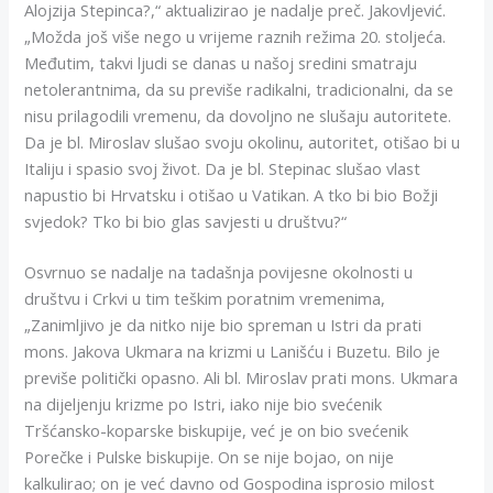
Alojzija Stepinca?,“ aktualizirao je nadalje preč. Jakovljević.
„Možda još više nego u vrijeme raznih režima 20. stoljeća.
Međutim, takvi ljudi se danas u našoj sredini smatraju
netolerantnima, da su previše radikalni, tradicionalni, da se
nisu prilagodili vremenu, da dovoljno ne slušaju autoritete.
Da je bl. Miroslav slušao svoju okolinu, autoritet, otišao bi u
Italiju i spasio svoj život. Da je bl. Stepinac slušao vlast
napustio bi Hrvatsku i otišao u Vatikan. A tko bi bio Božji
svjedok? Tko bi bio glas savjesti u društvu?“
Osvrnuo se nadalje na tadašnja povijesne okolnosti u
društvu i Crkvi u tim teškim poratnim vremenima,
„Zanimljivo je da nitko nije bio spreman u Istri da prati
mons. Jakova Ukmara na krizmi u Lanišću i Buzetu. Bilo je
previše politički opasno. Ali bl. Miroslav prati mons. Ukmara
na dijeljenju krizme po Istri, iako nije bio svećenik
Tršćansko-koparske biskupije, već je on bio svećenik
Porečke i Pulske biskupije. On se nije bojao, on nije
kalkulirao; on je već davno od Gospodina isprosio milost