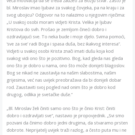
veća motivacija da se treba zauzeti za Božju stvar. Zašto je
bl. Miroslav imao ljubavi za svakog čovjeka, pa na kraju i za
svog ubojicu? Odgovor na to nalazimo u njegovim riječima:
„U svakoj osobi moram vidjeti Krista. Velika je ljubav
Kristova do svih. Prošao je zemljom čineći dobro i
ozdravljajući sve. To neka bude i moje djelo. Svima pomoći,
‘sve za sve’ radi Boga i spasa duša, bez ikakvog interesa“.
Vidjeti u svakoj osobi Krista znači imati dušu koja kod
svakog vidi ono što je pozitivno. Bog, kad gleda nas gleda
ono što je dobro u nama, ono što može donijeti blagoslov.
Bog se nikad ne zaustavlja na našim slabostima, našim
grijesima, već nas uvijek preobražava da bi donijeli dobar
rod. Zaustaviti svoj pogled nad onim što je dobro kod
drugog, odlika je svetačke duše.“
„Bl. Miroslav želi činiti samo ono što je činio Krist: činiti
dobro i ozdravljati sve“, nastavio je propovjednik. „Svi smo
pozvani da činimo dobro jedni drugima, da stvaramo prsten
dobrote. Neprijatelj uvijek traži razlog, a često puta mu i ne