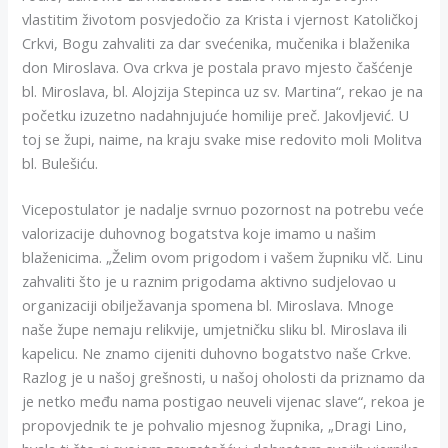
vlastitim životom posvjedočio za Krista i vjernost Katoličkoj
Crkvi, Bogu zahvaliti za dar svećenika, mučenika i blaženika
don Miroslava. Ova crkva je postala pravo mjesto čašćenje
bl. Miroslava, bl. Alojzija Stepinca uz sv. Martina“, rekao je na
početku izuzetno nadahnjujuće homilije preč. Jakovljević. U
toj se župi, naime, na kraju svake mise redovito moli Molitva
bl. Bulešiću.
Vicepostulator je nadalje svrnuo pozornost na potrebu veće
valorizacije duhovnog bogatstva koje imamo u našim
blaženicima. „Želim ovom prigodom i vašem župniku vlč. Linu
zahvaliti što je u raznim prigodama aktivno sudjelovao u
organizaciji obilježavanja spomena bl. Miroslava. Mnoge
naše župe nemaju relikvije, umjetničku sliku bl. Miroslava ili
kapelicu. Ne znamo cijeniti duhovno bogatstvo naše Crkve.
Razlog je u našoj grešnosti, u našoj oholosti da priznamo da
je netko među nama postigao neuveli vijenac slave“, rekoa je
propovjednik te je pohvalio mjesnog župnika, „Dragi Lino,