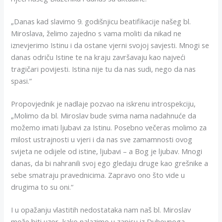
„Danas kad slavimo 9. godišnjicu beatifikacije našeg bl.
Miroslava, želimo zajedno s vama moliti da nikad ne
iznevjerimo Istinu i da ostane vjerni svojoj savjesti. Mnogi se
danas odriču Istine te na kraju završavaju kao najveći
tragičari povijesti. Istina nije tu da nas sudi, nego da nas
spasi.“
Propovjednik je nadlaje pozvao na iskrenu introspekciju,
„Molimo da bl. Miroslav bude svima nama nadahnuće da
možemo imati ljubavi za Istinu. Posebno večeras molimo za
milost ustrajnosti u vjeri i da nas sve zamamnosti ovog
svijeta ne odijele od istine, ljubavi – a Bog je ljubav. Mnogi
danas, da bi nahranili svoj ego gledaju druge kao grešnike a
sebe smatraju pravednicima. Zapravo ono što vide u
drugima to su oni.“
I u opažanju vlastitih nedostataka nam naš bl. Miroslav
može biti uzor, kako nalazimo u zapisu iz Duhovnoga