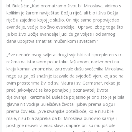
bl. Bulešića: „Kad promatramo život bl. Miroslava, vidimo s
kolikim je žarom naviještao Božju riječ, ali bio i živa Božja
riječ u zajednici kojoj je služio. On nije samo propovijedao
evanđelje, već je bio živo evanđelje. Upravo, zbog toga što
je bio živo Božje evanđelje ljudi će ga voljeti i od samog
dana ubojstva smatrati mučenikom i svetcem.“
„Sve nedaće ovog svijeta: drugi svjetski rat isprepleten s tri
režima na istarskom poluotoku: fašizmom, nacizmom i na
kraju komunizmom; nisu zatrovale dušu svećenika Miroslava,
nego su ga još snažnije izazvale da svjedoči vjeru koja se na
ovim prostorima živi od sv. Maura i sv. Germana“, rekao je
preč, Jakovljević te kao ponajbolji poznavatelj života,
djelovanja i karizme bl. Bulešića pojasnio je ono što je je bila
glavna nit vodilja Bulešićeva života: ljubav prema Bogu i
prema čovjeku. „Sve izvanjske poteškoće, koje nisu bile
male, nisu bila zapreka da bl. Miroslava duhovno sazrije i
postigne neuveli vijenac slave, dapače oni su mu još bile