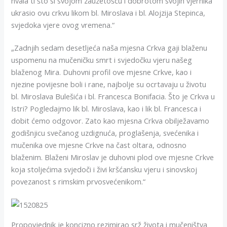
hvala ti što si svojom zauzetošću i dobrotom svojih vjernika
ukrasio ovu crkvu likom bl. Miroslava i bl. Alojzija Stepinca,
svjedoka vjere ovog vremena.“
„Zadnjih sedam desetljeća naša mjesna Crkva gaji blaženu
uspomenu na mučeničku smrt i svjedočku vjeru našeg
blaženog Mira. Duhovni profil ove mjesne Crkve, kao i
njezine povijesne boli i rane, najbolje su ocrtavaju u životu
bl. Miroslava Bulešića i bl. Francesca Bonifacia. Što je Crkva u
Istri? Pogledajmo lik bl. Miroslava, kao i lik bl. Francesca i
dobit ćemo odgovor. Zato kao mjesna Crkva obilježavamo
godišnjicu svečanog uzdignuća, proglašenja, svećenika i
mučenika ove mjesne Crkve na čast oltara, odnosno
blaženim. Blaženi Miroslav je duhovni plod ove mjesne Crkve
koja stoljećima svjedoči i živi kršćansku vjeru i sinovskoj
povezanost s rimskim prvosvećenikom.“
Propovjednik je koncizno rezimirao srž života i mučeništva