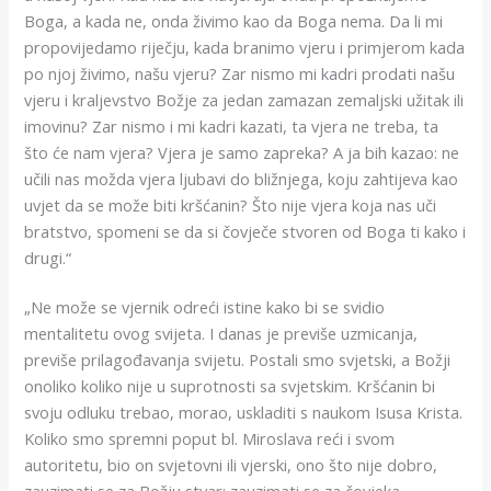
Boga, a kada ne, onda živimo kao da Boga nema. Da li mi
propovijedamo riječju, kada branimo vjeru i primjerom kada
po njoj živimo, našu vjeru? Zar nismo mi kadri prodati našu
vjeru i kraljevstvo Božje za jedan zamazan zemaljski užitak ili
imovinu? Zar nismo i mi kadri kazati, ta vjera ne treba, ta
što će nam vjera? Vjera je samo zapreka? A ja bih kazao: ne
učili nas možda vjera ljubavi do bližnjega, koju zahtijeva kao
uvjet da se može biti kršćanin? Što nije vjera koja nas uči
bratstvo, spomeni se da si čovječe stvoren od Boga ti kako i
drugi.“
„Ne može se vjernik odreći istine kako bi se svidio
mentalitetu ovog svijeta. I danas je previše uzmicanja,
previše prilagođavanja svijetu. Postali smo svjetski, a Božji
onoliko koliko nije u suprotnosti sa svjetskim. Kršćanin bi
svoju odluku trebao, morao, uskladiti s naukom Isusa Krista.
Koliko smo spremni poput bl. Miroslava reći i svom
autoritetu, bio on svjetovni ili vjerski, ono što nije dobro,