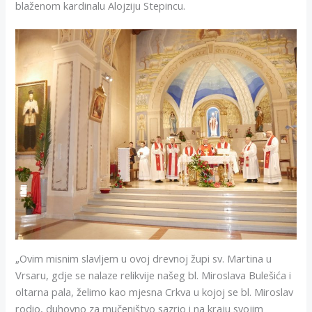
blaženom kardinalu Alojziju Stepincu.
„Ovim misnim slavljem u ovoj drevnoj župi sv. Martina u
Vrsaru, gdje se nalaze relikvije našeg bl. Miroslava Bulešića i
oltarna pala, želimo kao mjesna Crkva u kojoj se bl. Miroslav
rodio, duhovno za mučeništvo sazrio i na kraju svojim