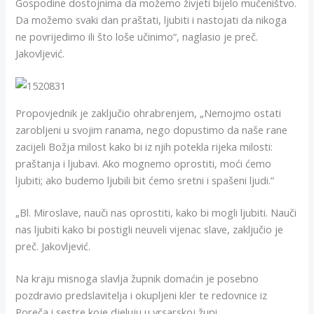
Gospodine dostojnima da možemo živjeti bijelo mučeništvo.
Da možemo svaki dan praštati, ljubiti i nastojati da nikoga
ne povrijedimo ili što loše učinimo“, naglasio je preč.
Jakovljević.
Propovjednik je zaključio ohrabrenjem, „Nemojmo ostati
zarobljeni u svojim ranama, nego dopustimo da naše rane
zacijeli Božja milost kako bi iz njih potekla rijeka milosti:
praštanja i ljubavi. Ako mognemo oprostiti, moći ćemo
ljubiti; ako budemo ljubili bit ćemo sretni i spašeni ljudi.“
„Bl. Miroslave, nauči nas oprostiti, kako bi mogli ljubiti. Nauči
nas ljubiti kako bi postigli neuveli vijenac slave, zaključio je
preč. Jakovljević.
Na kraju misnoga slavlja župnik domaćin je posebno
pozdravio predslavitelja i okupljeni kler te redovnice iz
Poreča i sestre koje djeluju u vrsarskoj župi.