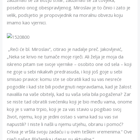
zauzimati se za Božju stvar; zauzimati se za čovjeka,
posebno onog obespravljenog. Miroslav je to činio i zato je
velik, podsjetio je propovjednik na moralnu obvezu koju
imamo kao vjernici.
„Reći će bl. Miroslav“, citirao je nadalje preč. Jakovljević,
„Neka se krivo ne tumače moje riječi. Ali želja je moja da
iskreno pitam sve svoje vjernike – osobito one od sela – koji
ne goje u sebi nikakvih predrasuda, i koji još goje u sebi
smisao pravice: komu ste se obratili kad su vas nesreće
pogodile i kad ste bili podvrgnuti nepravdama, kad je žalost
navalila na vaše obitelji, kad su vaša sela bila pogažena? Zar
se niste tad obratili svećeniku koji je bio među vama, onome
koji je s vama trpio, koji je za vas stavio u pogibao svoj
život, njemu, koji je jedini ostao s vama kad su vas svi
napustili? I niste li našli u njemu utjehu, obranu i pomoć?
Crkva je vršila svoju zadaću i u ovim teškim vremenima.“ Ove
riječi našeg Blaženika i danas su aktualne.“