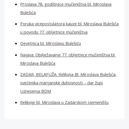
Proslava 78. godišnjice mučeništva bl. Miroslava
Bulešića
Poruka vicepostulatora kauze bl. Miroslava Bulešića
u povodu 77. obljetnice mučeništva
Devetnica bl. Miroslavu Bulešiću
Najava: Obilježavanje 77. obljetnice mučeništva bl.
Miroslava Bulešića
ZADAR, BELAFUŽA: Relikvija Bl. Miroslava Bulešića,
svećenika marijanske duhovnosti – dar župi
Uznesenja BDM
Relikvije bl. Miroslava u Zadarskom sjemeništu