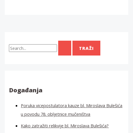
T
r
a
ž
i
:
Događanja
Poruka vicepostulatora kauze bl. Miroslava Bulešića
u povodu 78. obljetnice mučeništva
Kako zatražiti relikvije bl. Miroslava Bulešića?