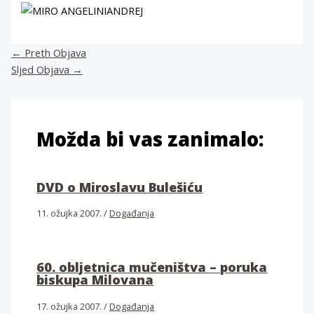
←
Preth Objava
Sljed Objava
→
Možda bi vas zanimalo:
DVD o Miroslavu Bulešiću
11. ožujka 2007.
/
Događanja
60. obljetnica mučeništva – poruka
biskupa Milovana
17. ožujka 2007.
/
Događanja