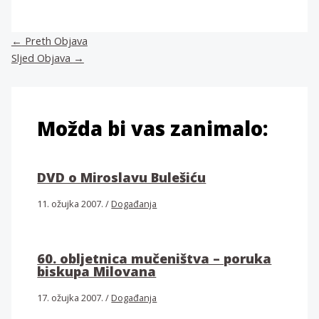
←
Preth Objava
Sljed Objava
→
Možda bi vas zanimalo:
DVD o Miroslavu Bulešiću
11. ožujka 2007.
/
Događanja
60. obljetnica mučeništva – poruka
biskupa Milovana
17. ožujka 2007.
/
Događanja