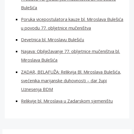
Bulešića
Poruka vicepostulatora kauze bl. Miroslava Bulešića
u povodu 77. obljetnice mučeništva
Devetnica bl. Miroslavu Bulešiću
Najava: Obilježavanje 77. obljetnice mučeništva bl.
Miroslava Bulešića
ZADAR, BELAFUŽA: Relikvija Bl. Miroslava Bulešića,
svećenika marijanske duhovnosti – dar župi
Uznesenja BDM
Relikvije bl. Miroslava u Zadarskom sjemeništu