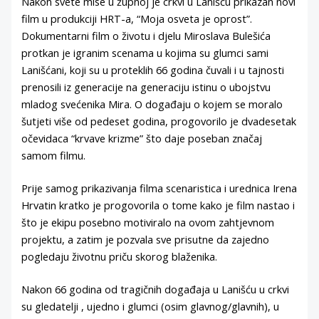
Nakon svete mise u župnoj je crkvi u Lanišću prikazan novi
film u produkciji HRT-a, “Moja osveta je oprost”.
Dokumentarni film o životu i djelu Miroslava Bulešića
protkan je igranim scenama u kojima su glumci sami
Lanišćani, koji su u proteklih 66 godina čuvali i u tajnosti
prenosili iz generacije na generaciju istinu o ubojstvu
mladog svećenika Mira. O događaju o kojem se moralo
šutjeti više od pedeset godina, progovorilo je dvadesetak
očevidaca “krvave krizme” što daje poseban značaj
samom filmu.
Prije samog prikazivanja filma scenaristica i urednica Irena
Hrvatin kratko je progovorila o tome kako je film nastao i
što je ekipu posebno motiviralo na ovom zahtjevnom
projektu, a zatim je pozvala sve prisutne da zajedno
pogledaju životnu priču skorog blaženika.
Nakon 66 godina od tragičnih događaja u Lanišću u crkvi
su gledatelji , ujedno i glumci (osim glavnog/glavnih), u