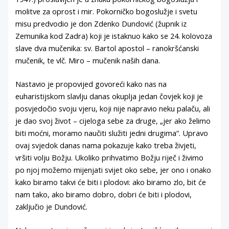
molitve za oprost i mir. Pokorničko bogoslužje i svetu
misu predvodio je don Zdenko Dundović (župnik iz
Zemunika kod Zadra) koji je istaknuo kako se 24. kolovoza
slave dva mučenika: sv. Bartol apostol – ranokršćanski
mučenik, te vlč. Miro – mučenik naših dana.
Nastavio je propovijed govoreći kako nas na
euharistijskom slavlju danas okuplja jedan čovjek koji je
posvjedočio svoju vjeru, koji nije napravio neku palaču, ali
je dao svoj život – cijeloga sebe za druge, „jer ako želimo
biti moćni, moramo naučiti služiti jedni drugima“. Upravo
ovaj svjedok danas nama pokazuje kako treba živjeti,
vršiti volju Božju. Ukoliko prihvatimo Božju riječ i živimo
po njoj možemo mijenjati svijet oko sebe, jer ono i onako
kako biramo takvi će biti i plodovi: ako biramo zlo, bit će
nam tako, ako biramo dobro, dobri će biti i plodovi,
zaključio je Dundović.