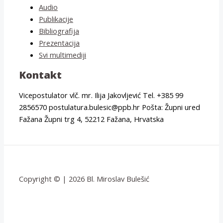
Audio
Publikacije
Bibliografija
Prezentacija
Svi multimediji
Kontakt
Vicepostulator vlč. mr. Ilija Jakovljević Tel. +385 99
2856570 postulatura.bulesic@ppb.hr Pošta: Župni ured
Fažana Župni trg 4, 52212 Fažana, Hrvatska
Copyright © | 2026 Bl. Miroslav Bulešić