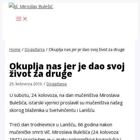
Skip
to
MAIN
content
MENU
Home
Događanja
Okuplja nas jer je dao svoj život za druge
Okuplja nas jer je dao svoj
život za druge
/
25. kolovoza 2013.
Događanja
U subotu, 24. kolovoza, na dan mučeništva Miroslava
Bulešića, istarski vjernici proslavili su mučeništva našeg
skorog blaženika u Svetvinčentu i Lanišću.
Treći dan trodnevnice u Lanišću, 66 godina nakon
mučeničke smrti vlč. Miroslava Bulešića (24. kolovoza
1947.) proslavljen je u znaku pokorničkog bogoslužja i