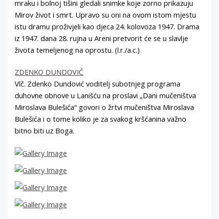
mraku i bolnoj tišini gledali snimke koje zorno prikazuju
Mirov život i smrt. Upravo su oni na ovom istom mjestu
istu dramu proživjeli kao djeca 24. kolovoza 1947. Drama
iz 1947. dana 28. rujna u Areni pretvorit će se u slavlje
života temeljenog na oprostu. (l.r./a.c.)
ZDENKO DUNDOVIĆ
Vlč. Zdenko Dundović voditelj subotnjeg programa
duhovne obnove u Lanišću na proslavi „Dani mučeništva
Miroslava Bulešića“ govori o žrtvi mučeništva Miroslava
Bulešića i o tome koliko je za svakog kršćanina važno
bitno biti uz Boga.