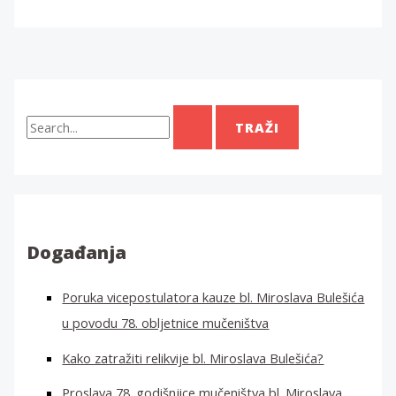
T
r
a
ž
i
:
Događanja
Poruka vicepostulatora kauze bl. Miroslava Bulešića
u povodu 78. obljetnice mučeništva
Kako zatražiti relikvije bl. Miroslava Bulešića?
Proslava 78. godišnjice mučeništva bl. Miroslava