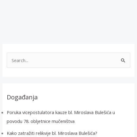
T
r
a
ž
i
Događanja
:
Poruka vicepostulatora kauze bl. Miroslava Bulešića u
povodu 78. obljetnice mučeništva
Kako zatražiti relikvije bl. Miroslava Bulešića?