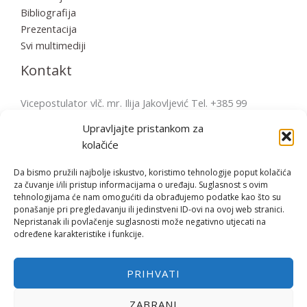
Bibliografija
Prezentacija
Svi multimediji
Kontakt
Vicepostulator vlč. mr. Ilija Jakovljević Tel. +385 99
2856570 postulatura.bulesic@ppb.hr Pošta: Župni ured
Upravljajte pristankom za
Fažana Župni trg 4, 52212 Fažana, Hrvatska
kolačiće
Da bismo pružili najbolje iskustvo, koristimo tehnologije poput kolačića
za čuvanje i/ili pristup informacijama o uređaju. Suglasnost s ovim
tehnologijama će nam omogućiti da obrađujemo podatke kao što su
Copyright © | 2026 Bl. Miroslav Bulešić
ponašanje pri pregledavanju ili jedinstveni ID-ovi na ovoj web stranici.
Nepristanak ili povlačenje suglasnosti može negativno utjecati na
određene karakteristike i funkcije.
Opći uvjeti korištenja
PRIHVATI
Polica privatnosti
ZABRANI