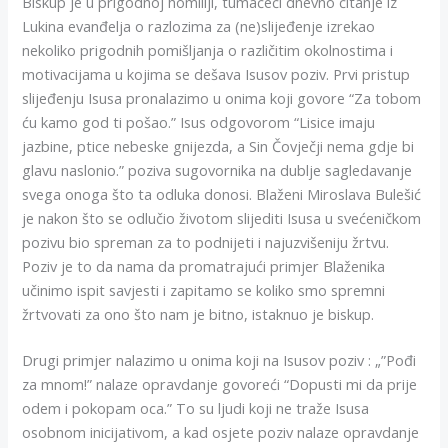
Biskup je u prigodnoj homiliji, tumačeći dnevno čitanje iz
Lukina evanđelja o razlozima za (ne)slijeđenje izrekao
nekoliko prigodnih pomišljanja o različitim okolnostima i
motivacijama u kojima se dešava Isusov poziv. Prvi pristup
slijeđenju Isusa pronalazimo u onima koji govore “Za tobom
ću kamo god ti pošao.” Isus odgovorom “Lisice imaju
jazbine, ptice nebeske gnijezda, a Sin Čovječji nema gdje bi
glavu naslonio.” poziva sugovornika na dublje sagledavanje
svega onoga što ta odluka donosi. Blaženi Miroslava Bulešić
je nakon što se odlučio životom slijediti Isusa u svećeničkom
pozivu bio spreman za to podnijeti i najuzvišeniju žrtvu.
Poziv je to da nama da promatrajući primjer Blaženika
učinimo ispit savjesti i zapitamo se koliko smo spremni
žrtvovati za ono što nam je bitno, istaknuo je biskup.
Drugi primjer nalazimo u onima koji na Isusov poziv : „”Pođi
za mnom!” nalaze opravdanje govoreći “Dopusti mi da prije
odem i pokopam oca.” To su ljudi koji ne traže Isusa
osobnom inicijativom, a kad osjete poziv nalaze opravdanje