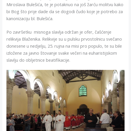
Miroslava Bulešića, te je potaknuo na još žarću molitvu kako
bi Bog što prije dade da se dogodi čudo koje je potrebo za
kanonizaciju bl. Bulešića.
Po završetku misnoga slavlja održan je ofer, čašćenje
relikvija Blaženika. Relikvije su u pulsku prvostolnicu svečano
donesene u nedjelju, 25. rujna na misi pro populo, te su bile
izložene za javno štovanje svake večeri na euharistijskom
slavlju do obljetnice beatifikacije.