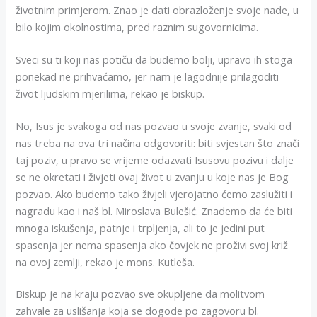
životnim primjerom. Znao je dati obrazloženje svoje nade, u
bilo kojim okolnostima, pred raznim sugovornicima.
Sveci su ti koji nas potiču da budemo bolji, upravo ih stoga
ponekad ne prihvaćamo, jer nam je lagodnije prilagoditi
život ljudskim mjerilima, rekao je biskup.
No, Isus je svakoga od nas pozvao u svoje zvanje, svaki od
nas treba na ova tri načina odgovoriti: biti svjestan što znači
taj poziv, u pravo se vrijeme odazvati Isusovu pozivu i dalje
se ne okretati i živjeti ovaj život u zvanju u koje nas je Bog
pozvao. Ako budemo tako živjeli vjerojatno ćemo zaslužiti i
nagradu kao i naš bl. Miroslava Bulešić. Znademo da će biti
mnoga iskušenja, patnje i trpljenja, ali to je jedini put
spasenja jer nema spasenja ako čovjek ne proživi svoj križ
na ovoj zemlji, rekao je mons. Kutleša.
Biskup je na kraju pozvao sve okupljene da molitvom
zahvale za uslišanja koja se dogode po zagovoru bl.