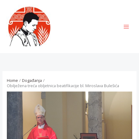
Skip
to
content
MAI
MEN
Home
Događanja
Obilježena treća obljetnica beatifikacije bl. Miroslava Bulešića