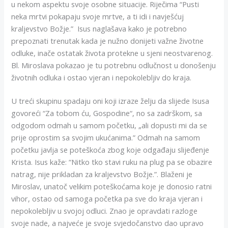
u nekom aspektu svoje osobne situacije. Riječima “Pusti
neka mrtvi pokapaju svoje mrtve, a ti idi i navješćuj
kraljevstvo Božje.” Isus naglašava kako je potrebno
prepoznati trenutak kada je nužno donijeti važne životne
odluke, inače ostatak života protekne u sjeni neostvarenog.
Bl. Miroslava pokazao je tu potrebnu odlučnost u donošenju
životnih odluka i ostao vjeran i nepokolebljiv do kraja.
U treći skupinu spadaju oni koji izraze želju da slijede Isusa
govoreći “Za tobom ću, Gospodine“, no sa zadrškom, sa
odgodom odmah u samom početku, „ali dopusti mi da se
prije oprostim sa svojim ukućanima.” Odmah na samom
početku javlja se poteškoća zbog koje odgađaju slijeđenje
Krista. Isus kaže: “Nitko tko stavi ruku na plug pa se obazire
natrag, nije prikladan za kraljevstvo Božje.”. Blaženi je
Miroslav, unatoč velikim poteškoćama koje je donosio ratni
vihor, ostao od samoga početka pa sve do kraja vjeran i
nepokolebljiv u svojoj odluci. Znao je opravdati razloge
svoje nade, a najveće je svoje svjedočanstvo dao upravo