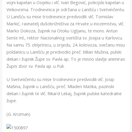
vojni kapelan u Osijeku i vlč. Ivan Begović, policijski kapelan u
Vinkovcima. Trodnevnica je održana u Lanišću i Svetvinčentu.
U Lanišću su mise trodnevnice predvodili: vlč. Tomislav
Markić, ravnatelj dušobrižništva za Hrvate u inozemstvu, vlč.
Marko Dokoza, župnik na Otoku Ugljanu, te mons. Antun
Sente ml., rektor Nacionalnog svetišta sv. Josipa u Karlovcu.
Na samu 75. obljetnicu, u srijedu, 24. kolovoza, svečanu misu
poldanicu u Lanišću je predvodio preč. Milan Mužina, pulski
dekan i župnik Župe sv. Pavla ap. To je misno slavlje animirao
Župni zbor sv. Pavla ap. u Puli.
U Svetvničentu su mise trodnevnice predvodili vlč. Josip
Mašina, župnik u Lanišću, preč. Mladen Matika, pazinski
dekan i župnik te vlč. Rikard Lekaj, župnik pulske katedralne
župe.
(G. Krizman)