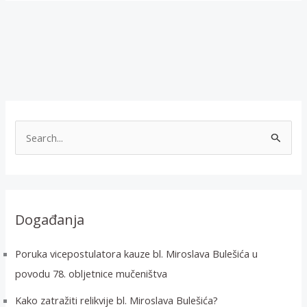
T
r
a
ž
i
Događanja
:
Poruka vicepostulatora kauze bl. Miroslava Bulešića u
povodu 78. obljetnice mučeništva
Kako zatražiti relikvije bl. Miroslava Bulešića?