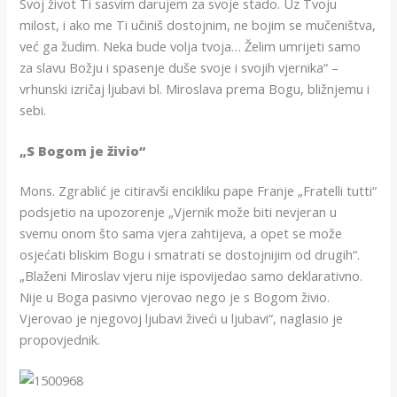
Svoj život Ti sasvim darujem za svoje stado. Uz Tvoju
milost, i ako me Ti učiniš dostojnim, ne bojim se mučeništva,
već ga žudim. Neka bude volja tvoja… Želim umrijeti samo
za slavu Božju i spasenje duše svoje i svojih vjernika“ –
vrhunski izričaj ljubavi bl. Miroslava prema Bogu, bližnjemu i
sebi.
„S Bogom je živio“
Mons. Zgrablić je citiravši encikliku pape Franje „Fratelli tutti“
podsjetio na upozorenje „Vjernik može biti nevjeran u
svemu onom što sama vjera zahtijeva, a opet se može
osjećati bliskim Bogu i smatrati se dostojnijim od drugih“.
„Blaženi Miroslav vjeru nije ispovijedao samo deklarativno.
Nije u Boga pasivno vjerovao nego je s Bogom živio.
Vjerovao je njegovoj ljubavi živeći u ljubavi“, naglasio je
propovjednik.