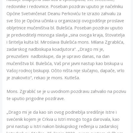
redovnike i redovnice. Poseban pozdrav uputio je načelniku
Općine Svetvinčenat Deanu Perkoviću te izrazio zahvalu za
sve što je Općina učinila u organizaciji ovogodišnje proslave
obljetnice mučeništva bl. Bulešića. Poseban pozdrav uputio
je predvoditelji misnoga slavlja „sina ovoga kraja, štovatelja
i širitelja kulta bl. Miroslava Bulešića mons. Milana Zgrablića,
zadarskog nadbiskupa koadjutora“. „Drago mi je,
preuzvišeni nadbiskupe, da je upravo danas, na dan
mučeništva bl. Bulešića, Vaš prvi javni nastup kao biskupa u
Vašoj rodnoj biskupiji. Očito ništa nije slučajno, dapače, vrlo
je znakovito“, rekao je mons. Kutleša.
Mons. Zgrablić se je u uvodnom pozdravu zahvalio na pozivu
te uputio prigodne pozdrave.
„Drago mi je da kao sin ovog podneblja središnje Istre i
svećenik kojem je Crkva u Istri mnogo toga darovala, kao
prvi nastup u Istri nakon biskupskog ređenja u zadarskoj