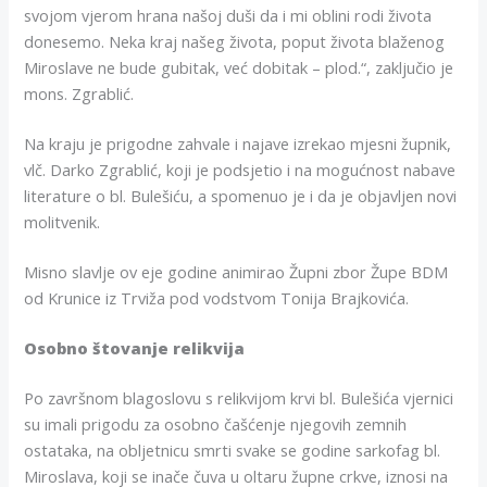
svojom vjerom hrana našoj duši da i mi oblini rodi života
donesemo. Neka kraj našeg života, poput života blaženog
Miroslave ne bude gubitak, već dobitak – plod.“, zaključio je
mons. Zgrablić.
Na kraju je prigodne zahvale i najave izrekao mjesni župnik,
vlč. Darko Zgrablić, koji je podsjetio i na mogućnost nabave
literature o bl. Bulešiću, a spomenuo je i da je objavljen novi
molitvenik.
Misno slavlje ov eje godine animirao Župni zbor Župe BDM
od Krunice iz Trviža pod vodstvom Tonija Brajkovića.
Osobno štovanje relikvija
Po završnom blagoslovu s relikvijom krvi bl. Bulešića vjernici
su imali prigodu za osobno čašćenje njegovih zemnih
ostataka, na obljetnicu smrti svake se godine sarkofag bl.
Miroslava, koji se inače čuva u oltaru župne crkve, iznosi na