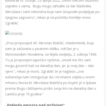
katedrali sv. Stošije, 25. lipnja 2022., ovom svetom službom,
zajedno s vama, Bogu mogu zahvaliti za dar blaženika
Miroslava i svim milostima koje nam Gospodin podjeljuje po
njegovu zagovoru“, rekao je na početku homilije mons.
Zgrablić.
„Prvu propovijed vlč. Miroslav Bulešić, mladomisnik, koja
nam je sačuvana u pisanom obliku, održao je u
Motovunskim Novakima, na Bijelu nedjelju, 2. svibnja 1943.
Tu je propovijed započeo riječima: „Veseli me što vam
mogu govoriti baš na današnji dan, jer je ovaj dan – dan
vjere.“, rekao je mons. Zgrablić te je naglasio „ova
euharistija nam omogućuje da i mi imamo udjela u onom
vrhuncu života bl. Miroslava Bulešića po kojem je iz ljubavi
prema Bogu i bližnjemu prolio svoju krv na današnji dan u
Lanišću prije 75 godina.“
„Pobjeda oprosta nad mržnjom“