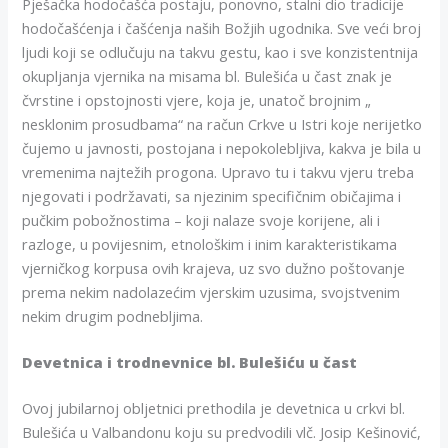
Pješačka hodočašća postaju, ponovno, stalni dio tradicije
hodočašćenja i čašćenja naših Božjih ugodnika. Sve veći broj
ljudi koji se odlučuju na takvu gestu, kao i sve konzistentnija
okupljanja vjernika na misama bl. Bulešića u čast znak je
čvrstine i opstojnosti vjere, koja je, unatoč brojnim „
nesklonim prosudbama“ na račun Crkve u Istri koje nerijetko
čujemo u javnosti, postojana i nepokolebljiva, kakva je bila u
vremenima najtežih progona. Upravo tu i takvu vjeru treba
njegovati i podržavati, sa njezinim specifičnim običajima i
pučkim pobožnostima – koji nalaze svoje korijene, ali i
razloge, u povijesnim, etnološkim i inim karakteristikama
vjerničkog korpusa ovih krajeva, uz svo dužno poštovanje
prema nekim nadolazećim vjerskim uzusima, svojstvenim
nekim drugim podnebljima.
Devetnica i trodnevnice bl. Bulešiću u čast
Ovoj jubilarnoj obljetnici prethodila je devetnica u crkvi bl.
Bulešića u Valbandonu koju su predvodili vlč. Josip Kešinović,