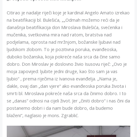
Citirao je nadalje riječi koje je kardinal Angelo Amato izrekao
na beatifikaciji bl. Bulešića, „„Odmah možemo reći da je
današnja beatifikacija don Miroslava Bulešića, svećenika i
mučenika, svetkovina mira nad ratom, bratstva nad
podjelama, oprosta nad mržnjom, božanske ljubavi nad
ljudskom zlobom. To je pozitivna poruka, evanđeoska,
duboko božanska, koja pokreće naša srca da čine samo
dobro. Don Miroslav je doslovno živio Isusovu riječ: „Ovo je
moja zapovijed: ljubite jedni druge, kao što sam ja vas
ljubio“ , prema riječima iz Ivanova evanđelja. „Nama je,
dakle, ovaj dan „dan vjere“ ako evanđeoska poruka života i
smrti bl. Miroslava pokreće naša srca da činimo dobro. I to
se „danas“ odnosi na cijeli život. Jer „činiti dobro“ i nas čini da
postanemo dobri i da nam bude dobro, da budemo
blaženi“, naglasio je mons. Zgrablić.