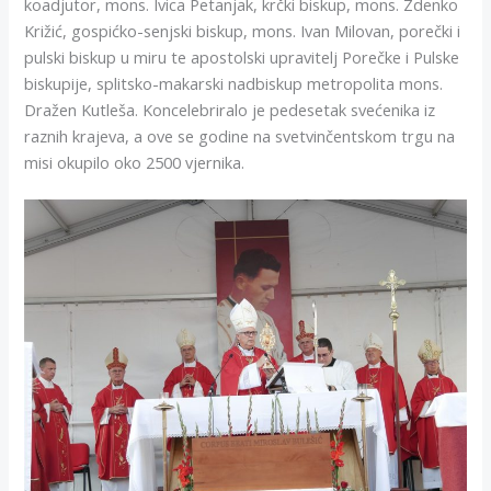
koadjutor, mons. Ivica Petanjak, krčki biskup, mons. Zdenko
Križić, gospićko-senjski biskup, mons. Ivan Milovan, porečki i
pulski biskup u miru te apostolski upravitelj Porečke i Pulske
biskupije, splitsko-makarski nadbiskup metropolita mons.
Dražen Kutleša. Koncelebriralo je pedesetak svećenika iz
raznih krajeva, a ove se godine na svetvinčentskom trgu na
misi okupilo oko 2500 vjernika.