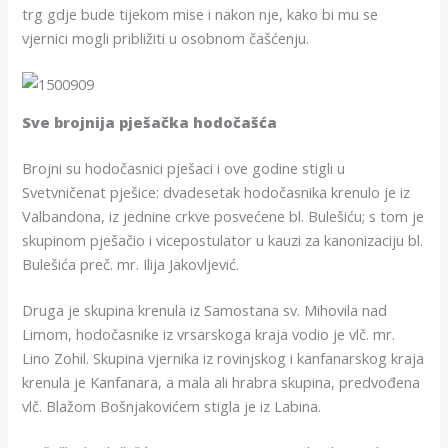
trg gdje bude tijekom mise i nakon nje, kako bi mu se
vjernici mogli približiti u osobnom čašćenju.
Sve brojnija pješačka hodočašća
Brojni su hodočasnici pješaci i ove godine stigli u
Svetvničenat pješice: dvadesetak hodočasnika krenulo je iz
Valbandona, iz jednine crkve posvećene bl. Bulešiću; s tom je
skupinom pješačio i vicepostulator u kauzi za kanonizaciju bl.
Bulešića preč. mr. Ilija Jakovljević.
Druga je skupina krenula iz Samostana sv. Mihovila nad
Limom, hodočasnike iz vrsarskoga kraja vodio je vlč. mr.
Lino Zohil. Skupina vjernika iz rovinjskog i kanfanarskog kraja
krenula je Kanfanara, a mala ali hrabra skupina, predvođena
vlč. Blažom Bošnjakovićem stigla je iz Labina.