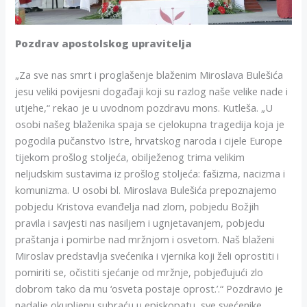
Pozdrav apostolskog upravitelja
„Za sve nas smrt i proglašenje blaženim Miroslava Bulešića
jesu veliki povijesni događaji koji su razlog naše velike nade i
utjehe,“ rekao je u uvodnom pozdravu mons. Kutleša. „U
osobi našeg blaženika spaja se cjelokupna tragedija koja je
pogodila pučanstvo Istre, hrvatskog naroda i cijele Europe
tijekom prošlog stoljeća, obilježenog trima velikim
neljudskim sustavima iz prošlog stoljeća: fašizma, nacizma i
komunizma. U osobi bl. Miroslava Bulešića prepoznajemo
pobjedu Kristova evanđelja nad zlom, pobjedu Božjih
pravila i savjesti nas nasiljem i ugnjetavanjem, pobjedu
praštanja i pomirbe nad mržnjom i osvetom. Naš blaženi
Miroslav predstavlja svećenika i vjernika koji želi oprostiti i
pomiriti se, očistiti sjećanje od mržnje, pobjeđujući zlo
dobrom tako da mu ‘osveta postaje oprost.’.“ Pozdravio je
nadalje okupljenu subraću u episkopatu, sve svećenike,