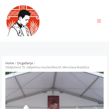
Skip
to
content
MAI
MEN
Home
Događanja
Obilježena 75. obljetnica mučeništva bl. Miroslava Bulešića