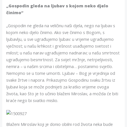
„Gospodin gleda na ljubav s kojom neko djelo
činimo“
„Gospodin ne gleda na veličinu naši djela, nego na ljubav s
kojom neko djelo činimo. Ako sve činimo s Bogom, s
ljubavlju, u sve ugrađujemo ljubav: u vrijeme ugrađujemo
vječnost; u našu krhkost i grešnost usađujemo svetost i
milost; u našu narav ugrađujemo nadnarav; u našu smrtnost
ugrađujemo besmrtnost. Za svijet mržnje, netrpeljivosti,
nemira – u našim srcima i obiteljima… postanimo svjetlo.
Nemojmo se u tome umoriti. Ljubav – Bog je vrjednija od
svake žrtve i napora. Prikazujmo Gospodinu svaku žrtvu iz
ljubavi koja se može podnijeti za kratko vrijeme ovoga
života, kao što je to učinio blaženi Miroslav, a možda će biti
kraće nego bi svatko mislio.
Blaženi Miroslav koji je donio obilni rod života neka bude