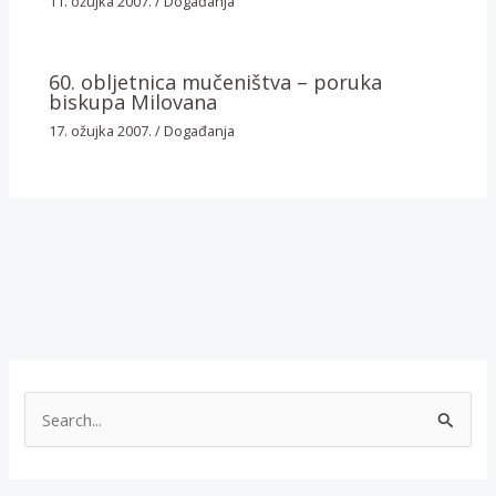
11. ožujka 2007.
/
Događanja
60. obljetnica mučeništva – poruka
biskupa Milovana
17. ožujka 2007.
/
Događanja
T
r
a