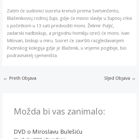
Zatim će sudionici susreta krenuti prema Svetvinčentu,
Blaženikovoj rodnoj župi, gdje će misno slavlje u župnoj crkvi
s početkom u 13 sati predvoditi mons. Želimir Puljić,
zadarski nadbiskup, a prigodnu homiliju izreći će mons. Ivan
Milovan, biskup u miru. Susret će završiti razgledavanjem
Pazinskog kolegija gdje je Blaženik, u vrijeme pogibije, bio
podravnatelj sjemeništa.
←
Preth Objava
Sljed Objava
→
Možda bi vas zanimalo:
DVD o Miroslavu Bulešiću