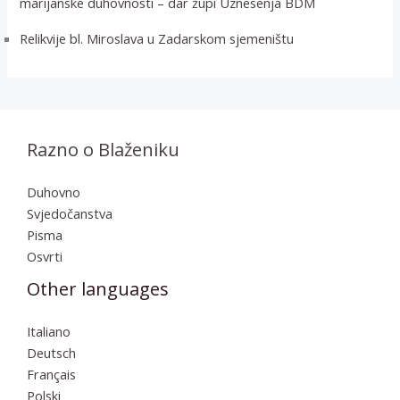
marijanske duhovnosti – dar župi Uznesenja BDM
Relikvije bl. Miroslava u Zadarskom sjemeništu
Razno o Blaženiku
Duhovno
Svjedočanstva
Pisma
Osvrti
Other languages
Italiano
Deutsch
Français
Polski