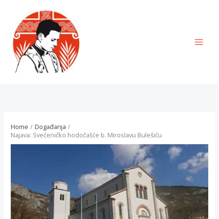
Skip
to
content
MAI
MEN
Home
Događanja
Najava: Svećeničko hodočašće b. Miroslavu Bulešiću