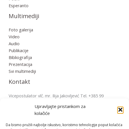
Esperanto
Multimediji
Foto galerija
Video
Audio
Publikacije
Bibliografija
Prezentacija
Svi multimediji
Kontakt
Vicepostulator vlč. mr. Ilija Jakovljević Tel. +385 99
2856570 postulatura.bulesic@ppb.hr Pošta: Župni ured
Upravljajte pristankom za
Fažana Župni trg 4, 52212 Fažana, Hrvatska
kolačiće
Da bismo pružili najbolje iskustvo, koristimo tehnologije poput kolačića