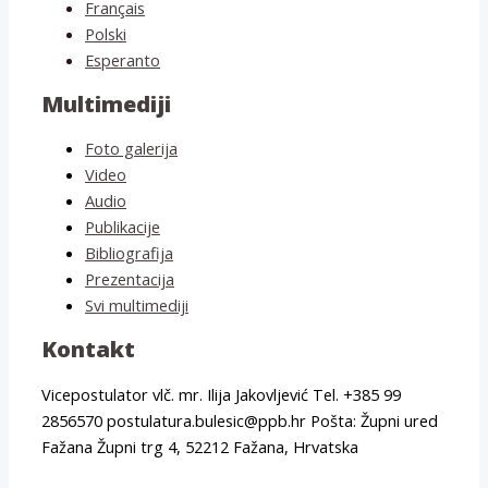
Français
Polski
Esperanto
Multimediji
Foto galerija
Video
Audio
Publikacije
Bibliografija
Prezentacija
Svi multimediji
Kontakt
Vicepostulator vlč. mr. Ilija Jakovljević Tel. +385 99
2856570 postulatura.bulesic@ppb.hr Pošta: Župni ured
Fažana Župni trg 4, 52212 Fažana, Hrvatska