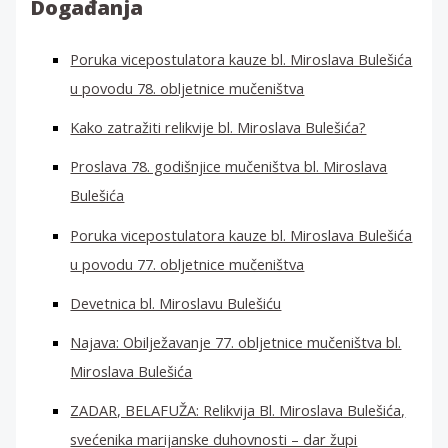
Događanja
Poruka vicepostulatora kauze bl. Miroslava Bulešića
u povodu 78. obljetnice mučeništva
Kako zatražiti relikvije bl. Miroslava Bulešića?
Proslava 78. godišnjice mučeništva bl. Miroslava
Bulešića
Poruka vicepostulatora kauze bl. Miroslava Bulešića
u povodu 77. obljetnice mučeništva
Devetnica bl. Miroslavu Bulešiću
Najava: Obilježavanje 77. obljetnice mučeništva bl.
Miroslava Bulešića
ZADAR, BELAFUŽA: Relikvija Bl. Miroslava Bulešića,
svećenika marijanske duhovnosti – dar župi