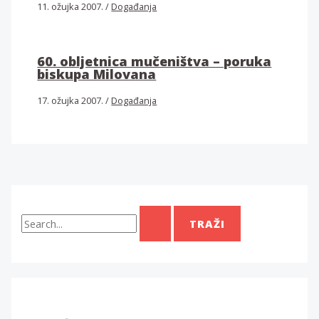
11. ožujka 2007.
/
Događanja
60. obljetnica mučeništva – poruka
biskupa Milovana
17. ožujka 2007.
/
Događanja
T
r
a
ž
i
: