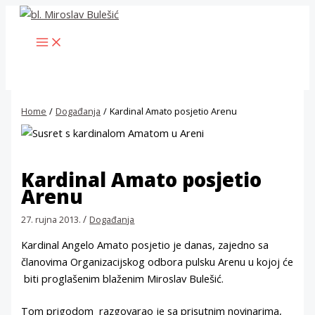
Skip
to
MAIN
content
MENU
Home
Događanja
Kardinal Amato posjetio Arenu
Kardinal Amato posjetio
Arenu
/
27. rujna 2013.
Događanja
Kardinal Angelo Amato posjetio je danas, zajedno sa
članovima Organizacijskog odbora pulsku Arenu u kojoj će
biti proglašenim blaženim Miroslav Bulešić.
Tom prigodom razgovarao je sa prisutnim novinarima,