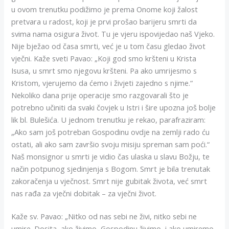
u ovom trenutku podižimo je prema Onome koji žalost
pretvara u radost, koji je prvi prošao barijeru smrti da
svima nama osigura život. Tu je vjeru ispovijedao naš Vjeko.
Nije bježao od časa smrti, već je u tom času gledao život
vječni. Kaže sveti Pavao: „Koji god smo kršteni u Krista
Isusa, u smrt smo njegovu kršteni. Pa ako umrijesmo s
Kristom, vjerujemo da ćemo i živjeti zajedno s njime.“
Nekoliko dana prije operacije smo razgovarali što je
potrebno učiniti da svaki čovjek u Istri i šire upozna još bolje
lik bl. Bulešića. U jednom trenutku je rekao, parafraziram:
„Ako sam još potreban Gospodinu ovdje na zemlji rado ću
ostati, ali ako sam završio svoju misiju spreman sam poći.“
Naš monsignor u smrti je vidio čas ulaska u slavu Božju, te
način potpunog sjedinjenja s Bogom. Smrt je bila trenutak
zakoračenja u vječnost. Smrt nije gubitak života, već smrt
nas rađa za vječni dobitak – za vječni život.
Kaže sv. Pavao: „Nitko od nas sebi ne živi, nitko sebi ne
umire. Dosita, ako živimo, Gospodinu živimo, i ako umiremo,