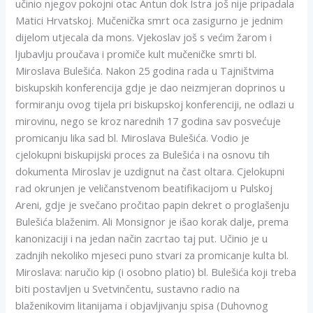
učinio njegov pokojni otac Antun dok Istra još nije pripadala
Matici Hrvatskoj. Mučenička smrt oca zasigurno je jednim
dijelom utjecala da mons. Vjekoslav još s većim žarom i
ljubavlju proučava i promiče kult mučeničke smrti bl.
Miroslava Bulešića. Nakon 25 godina rada u Tajništvima
biskupskih konferencija gdje je dao neizmjeran doprinos u
formiranju ovog tijela pri biskupskoj konferenciji, ne odlazi u
mirovinu, nego se kroz narednih 17 godina sav posvećuje
promicanju lika sad bl. Miroslava Bulešića. Vodio je
cjelokupni biskupijski proces za Bulešića i na osnovu tih
dokumenta Miroslav je uzdignut na čast oltara. Cjelokupni
rad okrunjen je veličanstvenom beatifikacijom u Pulskoj
Areni, gdje je svečano pročitao papin dekret o proglašenju
Bulešića blaženim. Ali Monsignor je išao korak dalje, prema
kanonizaciji i na jedan način zacrtao taj put. Učinio je u
zadnjih nekoliko mjeseci puno stvari za promicanje kulta bl.
Miroslava: naručio kip (i osobno platio) bl. Bulešića koji treba
biti postavljen u Svetvinčentu, sustavno radio na
blaženikovim litanijama i objavljivanju spisa (Duhovnog