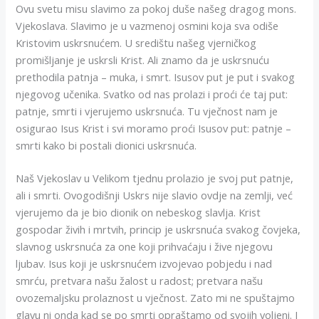
Ovu svetu misu slavimo za pokoj duše našeg dragog mons.
Vjekoslava. Slavimo je u vazmenoj osmini koja sva odiše
Kristovim uskrsnućem. U središtu našeg vjerničkog
promišljanje je uskrsli Krist. Ali znamo da je uskrsnuću
prethodila patnja – muka, i smrt. Isusov put je put i svakog
njegovog učenika. Svatko od nas prolazi i proći će taj put:
patnje, smrti i vjerujemo uskrsnuća. Tu vječnost nam je
osigurao Isus Krist i svi moramo proći Isusov put: patnje –
smrti kako bi postali dionici uskrsnuća.
Naš Vjekoslav u Velikom tjednu prolazio je svoj put patnje,
ali i smrti. Ovogodišnji Uskrs nije slavio ovdje na zemlji, već
vjerujemo da je bio dionik on nebeskog slavlja. Krist
gospodar živih i mrtvih, princip je uskrsnuća svakog čovjeka,
slavnog uskrsnuća za one koji prihvaćaju i žive njegovu
ljubav. Isus koji je uskrsnućem izvojevao pobjedu i nad
smrću, pretvara našu žalost u radost; pretvara našu
ovozemaljsku prolaznost u vječnost. Zato mi ne spuštajmo
glavu ni onda kad se po smrti opraštamo od svojih voljeni. I