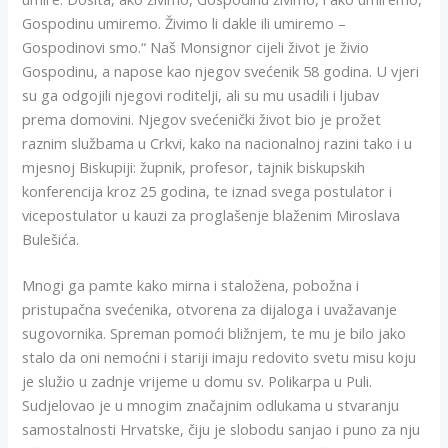
Gospodinu umiremo. Živimo li dakle ili umiremo –
Gospodinovi smo.“ Naš Monsignor cijeli život je živio
Gospodinu, a napose kao njegov svećenik 58 godina. U vjeri
su ga odgojili njegovi roditelji, ali su mu usadili i ljubav
prema domovini. Njegov svećenički život bio je prožet
raznim službama u Crkvi, kako na nacionalnoj razini tako i u
mjesnoj Biskupiji: župnik, profesor, tajnik biskupskih
konferencija kroz 25 godina, te iznad svega postulator i
vicepostulator u kauzi za proglašenje blaženim Miroslava
Bulešića.
Mnogi ga pamte kako mirna i staložena, pobožna i
pristupačna svećenika, otvorena za dijaloga i uvažavanje
sugovornika. Spreman pomoći bližnjem, te mu je bilo jako
stalo da oni nemoćni i stariji imaju redovito svetu misu koju
je služio u zadnje vrijeme u domu sv. Polikarpa u Puli.
Sudjelovao je u mnogim značajnim odlukama u stvaranju
samostalnosti Hrvatske, čiju je slobodu sanjao i puno za nju