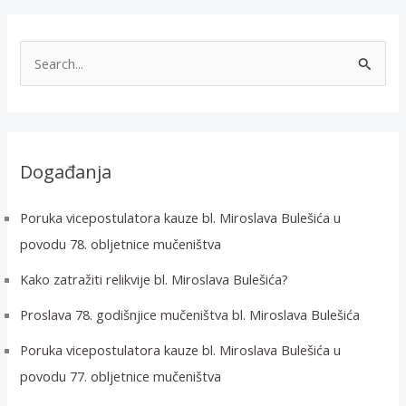
T
r
a
ž
i
Događanja
:
Poruka vicepostulatora kauze bl. Miroslava Bulešića u
povodu 78. obljetnice mučeništva
Kako zatražiti relikvije bl. Miroslava Bulešića?
Proslava 78. godišnjice mučeništva bl. Miroslava Bulešića
Poruka vicepostulatora kauze bl. Miroslava Bulešića u
povodu 77. obljetnice mučeništva