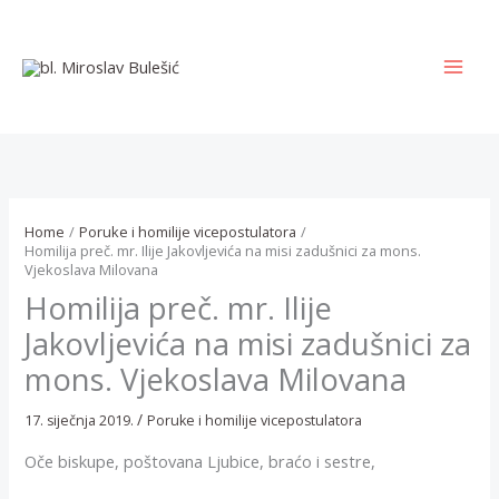
Skip
to
content
MAI
MEN
Home
Poruke i homilije vicepostulatora
Homilija preč. mr. Ilije Jakovljevića na misi zadušnici za mons.
Vjekoslava Milovana
Homilija preč. mr. Ilije
Jakovljevića na misi zadušnici za
mons. Vjekoslava Milovana
/
17. siječnja 2019.
Poruke i homilije vicepostulatora
Oče biskupe, poštovana Ljubice, braćo i sestre,