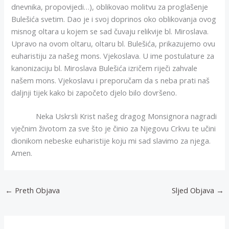
dnevnika, propovijedi…), oblikovao molitvu za proglašenje
Bulešića svetim. Dao je i svoj doprinos oko oblikovanja ovog
misnog oltara u kojem se sad čuvaju relikvije bl. Miroslava.
Upravo na ovom oltaru, oltaru bl. Bulešića, prikazujemo ovu
euharistiju za našeg mons. Vjekoslava. U ime postulature za
kanonizaciju bl. Miroslava Bulešića izričem riječi zahvale
našem mons. Vjekoslavu i preporučam da s neba prati naš
daljnji tijek kako bi započeto djelo bilo dovršeno.
Neka Uskrsli Krist našeg dragog Monsignora nagradi
vječnim životom za sve što je činio za Njegovu Crkvu te učini
dionikom nebeske euharistije koju mi sad slavimo za njega.
Amen.
←
Preth Objava
Sljed Objava
→