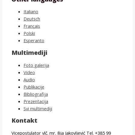
Italiano
Deutsch
Français
Polski
Esperanto
Multimediji
Foto galerija
Video
Audio
Publikacije
Bibliografija
Prezentacija
Svi multimediji
Kontakt
Vicepostulator vlč. mr. Ilija Jakovljević Tel. +385 99