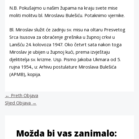
N.B. Pokušajmo u našim župama na kraju svete mise
moliti molitvu bl. Miroslavu Bulešiću. Potaknimo vjernike.
Bl. Miroslav služit će zadnju sv. misu na oltaru Presvetog
Srca Isusova za obraćenje grešnika u župnoj crkvi u
Lanišću 24. kolovoza 1947. Oko četvrt sata nakon toga
Miroslav je ubijen u župnoj kući, prema izvještaju
djelititelja sv. krizme. Usp. Pismo Jakoba Ukmara od 5.
rujna 1954., u: Arhivu postulature Miroslava Bulešića
(APMB), kopija.
←
Preth Objava
Sljed Objava
→
Možda bi vas zanimalo: