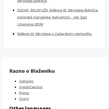
Miroslava Bulešića
ZADAR, BELAFUŽA: Relikvija Bl. Miroslava Bulešića,
svećenika marijanske duhovnosti – dar župi
Uznesenja BDM
Relikvije bl. Miroslava u Zadarskom sjemeništu
Razno o Blaženiku
Duhovno
Svjedočanstva
Pisma
Osvrti
Other languages