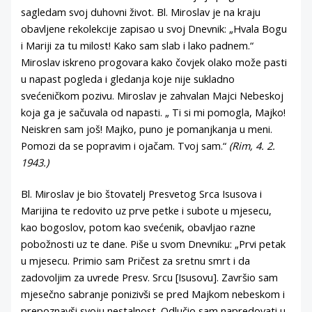
sagledam svoj duhovni život. Bl. Miroslav je na kraju
obavljene rekolekcije zapisao u svoj Dnevnik: „Hvala Bogu
i Mariji za tu milost! Kako sam slab i lako padnem.“
Miroslav iskreno progovara kako čovjek olako može pasti
u napast pogleda i gledanja koje nije sukladno
svećeničkom pozivu. Miroslav je zahvalan Majci Nebeskoj
koja ga je sačuvala od napasti. „ Ti si mi pomogla, Majko!
Neiskren sam još! Majko, puno je pomanjkanja u meni.
Pomozi da se popravim i ojačam. Tvoj sam.“
(Rim, 4. 2.
1943.)
Bl. Miroslav je bio štovatelj Presvetog Srca Isusova i
Marijina te redovito uz prve petke i subote u mjesecu,
kao bogoslov, potom kao svećenik, obavljao razne
pobožnosti uz te dane. Piše u svom Dnevniku: „Prvi petak
u mjesecu. Primio sam Pričest za sretnu smrt i da
zadovoljim za uvrede Presv. Srcu [Isusovu]. Završio sam
mjesečno sabranje ponizivši se pred Majkom nebeskom i
prepoznavši svoju nestalnost. Odlučio sam napredovati u