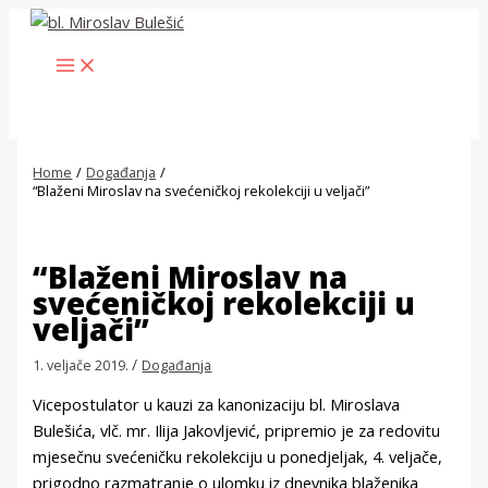
Skip
to
MAIN
content
MENU
Home
Događanja
“Blaženi Miroslav na svećeničkoj rekolekciji u veljači”
“Blaženi Miroslav na
svećeničkoj rekolekciji u
veljači”
/
1. veljače 2019.
Događanja
Vicepostulator u kauzi za kanonizaciju bl. Miroslava
Bulešića, vlč. mr. Ilija Jakovljević, pripremio je za redovitu
mjesečnu svećeničku rekolekciju u ponedjeljak, 4. veljače,
prigodno razmatranje o ulomku iz dnevnika blaženika