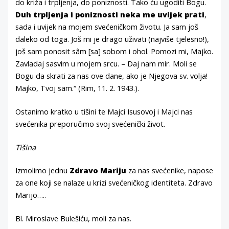
do križa i trpljenja, do poniznosti. Tako ću ugoditi Bogu.
Duh trpljenja i poniznosti neka me uvijek prati
,
sada i uvijek na mojem svećeničkom životu. Ja sam još
daleko od toga. Još mi je drago uživati (najviše tjelesno!),
još sam ponosit sâm [sa] sobom i ohol. Pomozi mi, Majko.
Zavladaj sasvim u mojem srcu. – Daj nam mir. Moli se
Bogu da skrati za nas ove dane, ako je Njegova sv. volja!
Majko, Tvoj sam.“ (Rim, 11. 2. 1943.).
Ostanimo kratko u tišini te Majci Isusovoj i Majci nas
svećenika preporučimo svoj svećenički život.
Tišina
Izmolimo jednu
Zdravo Mariju
za nas svećenike, napose
za one koji se nalaze u krizi svećeničkog identiteta. Zdravo
Marijo…..
Bl. Miroslave Bulešiću, moli za nas.