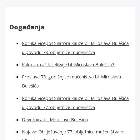
ž
i
:
Događanja
Poruka vicepostulatora kauze bl. Miroslava Bulešića
u povodu 78. obljetnice mučeništva
Kako zatražiti relikvije bl. Miroslava Bulešića?
Proslava 78. godišnjice mučeništva bl. Miroslava
Bulešića
Poruka vicepostulatora kauze bl. Miroslava Bulešića
u povodu 77. obljetnice mučeništva
Devetnica bl. Miroslavu Bulešiću
Najava: Obilježavanje 77. obljetnice mučeništva bl.