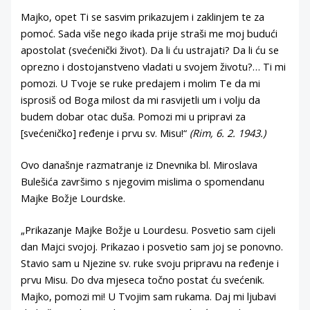
Majko, opet Ti se sasvim prikazujem i zaklinjem te za
pomoć. Sada više nego ikada prije straši me moj budući
apostolat (svećenički život). Da li ću ustrajati? Da li ću se
oprezno i dostojanstveno vladati u svojem životu?… Ti mi
pomozi. U Tvoje se ruke predajem i molim Te da mi
isprosiš od Boga milost da mi rasvijetli um i volju da
budem dobar otac duša. Pomozi mi u pripravi za
[svećeničko] ređenje i prvu sv. Misu!“
(Rim, 6. 2. 1943.)
Ovo današnje razmatranje iz Dnevnika bl. Miroslava
Bulešića završimo s njegovim mislima o spomendanu
Majke Božje Lourdske.
„Prikazanje Majke Božje u Lourdesu. Posvetio sam cijeli
dan Majci svojoj. Prikazao i posvetio sam joj se ponovno.
Stavio sam u Njezine sv. ruke svoju pripravu na ređenje i
prvu Misu. Do dva mjeseca točno postat ću svećenik.
Majko, pomozi mi! U Tvojim sam rukama. Daj mi ljubavi