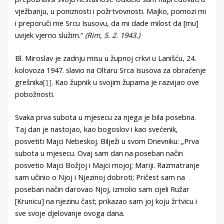
vježbanju, u poniznosti i požrtvovnosti. Majko, pomozi mi
i preporuči me Srcu Isusovu, da mi dade milost da [mu]
uvijek vjerno služim.“
(Rim, 5. 2. 1943.)
Bl. Miroslav je zadnju misu u župnoj crkvi u Lanišću, 24.
kolovoza 1947. slavio na Oltaru Srca Isusova za obraćenje
grešnika
[1]
. Kao župnik u svojim župama je razvijao ove
pobožnosti.
Svaka prva subota u mjesecu za njega je bila posebna.
Taj dan je nastojao, kao bogoslov i kao svećenik,
posvetiti Majci Nebeskoj. Bilježi u svom Dnevniku: „Prva
subota u mjesecu. Ovaj sam dan na poseban način
posvetio Majci Božjoj i Majci mojoj; Mariji. Razmatranje
sam učinio o Njoj i Njezinoj dobroti; Pričest sam na
poseban način darovao Njoj, izmolio sam cijeli Ružar
[Krunicu] na njezinu čast; prikazao sam joj koju žrtvicu i
sve svoje djelovanje ovoga dana.