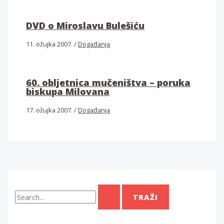
DVD o Miroslavu Bulešiću
11. ožujka 2007.
/
Događanja
60. obljetnica mučeništva – poruka
biskupa Milovana
17. ožujka 2007.
/
Događanja
T
r
a