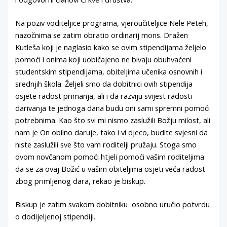
Na poziv voditeljice programa, vjeroučiteljice Nele Peteh,
nazočnima se zatim obratio ordinarij mons. Dražen
Kutleša koji je naglasio kako se ovim stipendijama željelo
pomoći i onima koji uobičajeno ne bivaju obuhvaćeni
studentskim stipendijama, obiteljima učenika osnovnih i
srednjih škola. Željeli smo da dobitnici ovih stipendija
osjete radost primanja, ali i da razviju svijest radosti
darivanja te jednoga dana budu oni sami spremni pomoći
potrebnima. Kao što svi mi nismo zaslužili Božju milost, ali
nam je On obilno daruje, tako i vi djeco, budite svjesni da
niste zaslužili sve što vam roditelji pružaju. Stoga smo
ovom novčanom pomoći htjeli pomoći vašim roditeljima
da se za ovaj Božić u vašim obiteljima osjeti veća radost
zbog primljenog dara, rekao je biskup.
Biskup je zatim svakom dobitniku osobno uručio potvrdu
o dodijeljenoj stipendiji.