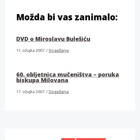
Možda bi vas zanimalo:
DVD o Miroslavu Bulešiću
11. ožujka 2007.
/
Događanja
60. obljetnica mučeništva – poruka
biskupa Milovana
17. ožujka 2007.
/
Događanja