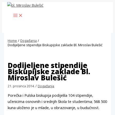
Skip
to
MAIN
content
MENU
Home
Događanja
Dodijeljene stipendije Biskupijske zaklade Bl. Miroslav Bulešić
Dodijeljene stipendije
Biskupijske zaklade Bl.
Miroslav Bulešić
/
21. prosinca 2014.
Događanja
Porečka i Pulska biskupija podijelila 104 stipendije,
učenicima osnovnih i srednjih škola te studentima; 568 500
kuna uloženo je u mlade, u obrazovanje, u budućnost.