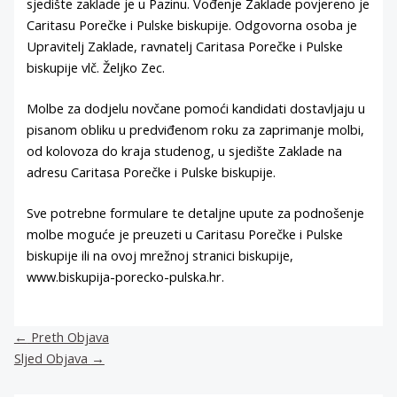
sjedište zaklade je u Pazinu. Vođenje Zaklade povjereno je
Caritasu Porečke i Pulske biskupije. Odgovorna osoba je
Upravitelj Zaklade, ravnatelj Caritasa Porečke i Pulske
biskupije vlč. Željko Zec.
Molbe za dodjelu novčane pomoći kandidati dostavljaju u
pisanom obliku u predviđenom roku za zaprimanje molbi,
od kolovoza do kraja studenog, u sjedište Zaklade na
adresu Caritasa Porečke i Pulske biskupije.
Sve potrebne formulare te detaljne upute za podnošenje
molbe moguće je preuzeti u Caritasu Porečke i Pulske
biskupije ili na ovoj mrežnoj stranici biskupije,
www.biskupija-porecko-pulska.hr.
←
Preth Objava
Sljed Objava
→