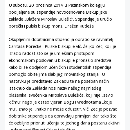
U subotu, 20. prosinca 2014. u Pazinskom kolegiju
podijeljene su stipendije novoosnovane Biskupijske
zaklade „Blaženi Miroslav Bulešić“. Stipendije je uručio
porečki i pulski biskup mons. Dražen Kutleša.
Okupljenim dobitnicima stipendija obratio se ravnatelj
Caritasa Porečke i Pulske biskupije vlč. Željko Zec, koji je
izrazio radost što se je umješnim pristupom
ekonomskom poslovanju biskupije pronašlo sredstva
kako bi se dodjelom učeničkih i studentskih stipendija
pomoglo obiteljima slabijeg imovinskog stanja. U
nastavku je predstavio Zakladu te na poseban način
istaknuo da Zaklada nosi naziv našeg najmlađeg
blaženika, svećenika Miroslava Bulešića, koji nije „savio
kičmu“ nego je ostao vjeran Bogu i vrednotama „koje
mu“, znao je, „nitko ne može oduzeti“. Vlč. Zec je pozvao
dobitnike stipendija da opravdaju primljeni dar tako što
će ozbiljno prionuti učenju te jednog dana postanu aktivni
i odgovorni članovi Crkve i društva.