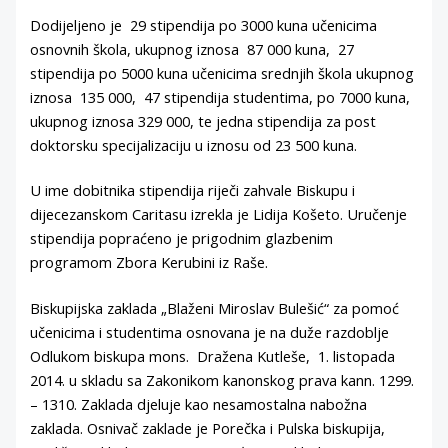
Dodijeljeno je 29 stipendija po 3000 kuna učenicima
osnovnih škola, ukupnog iznosa 87 000 kuna, 27
stipendija po 5000 kuna učenicima srednjih škola ukupnog
iznosa 135 000, 47 stipendija studentima, po 7000 kuna,
ukupnog iznosa 329 000, te jedna stipendija za post
doktorsku specijalizaciju u iznosu od 23 500 kuna.
U ime dobitnika stipendija riječi zahvale Biskupu i
dijecezanskom Caritasu izrekla je Lidija Košeto. Uručenje
stipendija popraćeno je prigodnim glazbenim
programom Zbora Kerubini iz Raše.
Biskupijska zaklada „Blaženi Miroslav Bulešić“ za pomoć
učenicima i studentima osnovana je na duže razdoblje
Odlukom biskupa mons. Dražena Kutleše, 1. listopada
2014. u skladu sa Zakonikom kanonskog prava kann. 1299.
– 1310. Zaklada djeluje kao nesamostalna nabožna
zaklada. Osnivač zaklade je Porečka i Pulska biskupija,