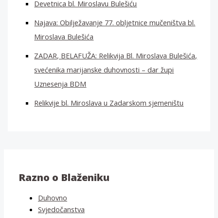
Devetnica bl. Miroslavu Bulešiću
Najava: Obilježavanje 77. obljetnice mučeništva bl.
Miroslava Bulešića
ZADAR, BELAFUŽA: Relikvija Bl. Miroslava Bulešića,
svećenika marijanske duhovnosti – dar župi
Uznesenja BDM
Relikvije bl. Miroslava u Zadarskom sjemeništu
Razno o Blaženiku
Duhovno
Svjedočanstva