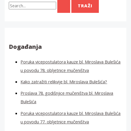
T
r
a
ž
i
:
Događanja
Poruka vicepostulatora kauze bl. Miroslava Bulešića
u povodu 78. obljetnice mučeništva
Kako zatražiti relikvije bl. Miroslava Bulešića?
Proslava 78. godišnjice mučeništva bl. Miroslava
Bulešića
Poruka vicepostulatora kauze bl. Miroslava Bulešića
u povodu 77. obljetnice mučeništva