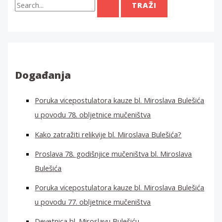
r
a
ž
i
:
Događanja
Poruka vicepostulatora kauze bl. Miroslava Bulešića
u povodu 78. obljetnice mučeništva
Kako zatražiti relikvije bl. Miroslava Bulešića?
Proslava 78. godišnjice mučeništva bl. Miroslava
Bulešića
Poruka vicepostulatora kauze bl. Miroslava Bulešića
u povodu 77. obljetnice mučeništva
Devetnica bl. Miroslavu Bulešiću