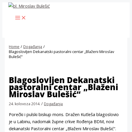
Skip
to
MAIN
content
MENU
Home
Događanja
Blagoslovljen Dekanatski pastoralni centar „Blaženi Miroslav
Bulešić“
Blagoslovljen Dekanatski
pastoralni centar „Blaženi
Miroslav Bulešić“
/
24. kolovoza 2014.
Događanja
Porečki i pulski biskup mons. Dražen Kutleša blagoslovio
je u Labinu, nadomak župne crkve Rođenja BDM, novi
dekanatski Pastoralni centar „Blaženi Miroslav Bulešić“.