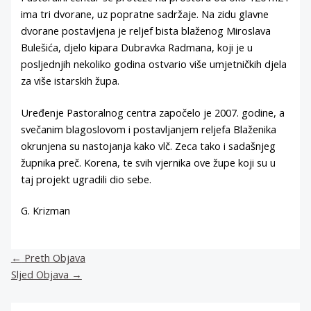
ima tri dvorane, uz popratne sadržaje. Na zidu glavne
dvorane postavljena je reljef bista blaženog Miroslava
Bulešića, djelo kipara Dubravka Radmana, koji je u
posljednjih nekoliko godina ostvario više umjetničkih djela
za više istarskih župa.
Uređenje Pastoralnog centra započelo je 2007. godine, a
svečanim blagoslovom i postavljanjem reljefa Blaženika
okrunjena su nastojanja kako vlč. Zeca tako i sadašnjeg
župnika preč. Korena, te svih vjernika ove župe koji su u
taj projekt ugradili dio sebe.
G. Krizman
←
Preth Objava
Sljed Objava
→