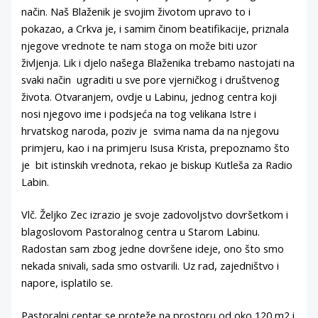
način. Naš Blaženik je svojim životom upravo to i
pokazao, a Crkva je, i samim činom beatifikacije, priznala
njegove vrednote te nam stoga on može biti uzor
življenja. Lik i djelo našega Blaženika trebamo nastojati na
svaki način ugraditi u sve pore vjerničkog i društvenog
života. Otvaranjem, ovdje u Labinu, jednog centra koji
nosi njegovo ime i podsjeća na tog velikana Istre i
hrvatskog naroda, poziv je svima nama da na njegovu
primjeru, kao i na primjeru Isusa Krista, prepoznamo što
je bit istinskih vrednota, rekao je biskup Kutleša za Radio
Labin.
Vlč. Željko Zec izrazio je svoje zadovoljstvo dovršetkom i
blagoslovom Pastoralnog centra u Starom Labinu.
Radostan sam zbog jedne dovršene ideje, ono što smo
nekada snivali, sada smo ostvarili. Uz rad, zajedništvo i
napore, isplatilo se.
Pastoralni centar se proteže na prostoru od oko 120 m2 i