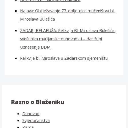
Najava: Obilježavanje 77. obljetnice mučeništva bl.
Miroslava Bulešića
ZADAR, BELAFUŽA: Relikvija Bl. Miroslava Bulešića,
svećenika marijanske duhovnosti – dar župi
Uznesenja BDM
Relikvije bl. Miroslava u Zadarskom sjemeništu
Razno o Blaženiku
Duhovno
Svjedočanstva
Pisma