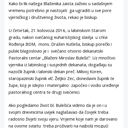
Kako bi lik našega Blaženika zaista zaživio u sadašnjem
vremenu potrebno je nastojati ga ugraditi u sve pore
vjerničkog i društvenog života, rekao je biskup.
U četvrtak, 21. kolovoza 2014., u labinskom Starom
gradu, nakon svečanog euharistijskog slavlja u crkvi
Rođenja BDM, mons. Dražen Kutleša, biskup porečki i
pulski blagoslovio je i svečano otvorio dekanatski
Pastoralni centar „Blaženi Miroslav Bulešić“. Uz mnoštvo
vjernika iz labinskog i susjednih dekanata, događaju su
nazočili župnik i labinski dekan preč. Milivoj Koren,
staropazinski župnik vlč. Željko Zec, donedavni župnik te
župe, koji je idejno i materijalno započeo i vodio uređenje
pastoralnog centra te drugi svećenici.
Ako pogledamo život bl. Bulešića vidimo da je on i u
svojim dnevnicima uvijek naglašavao da čovjek treba
radosno živjeti svoju vjeru. Vrijeme koje nam je darovano
na ovome svijetu treba proživjeti na najbolji mogući