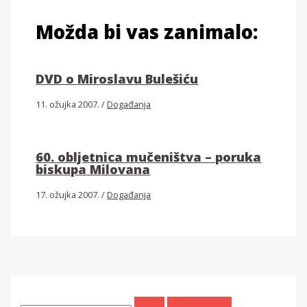
Možda bi vas zanimalo:
DVD o Miroslavu Bulešiću
11. ožujka 2007.
/
Događanja
60. obljetnica mučeništva – poruka
biskupa Milovana
17. ožujka 2007.
/
Događanja
T