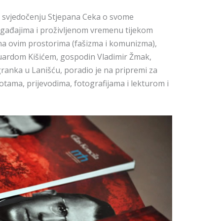
m svjedočenju Stjepana Ceka o svome
gađajima i proživljenom vremenu tijekom
 na ovim prostorima (fašizma i komunizma),
uardom Kišićem, gospodin Vladimir Žmak,
ranka u Lanišću, poradio je na pripremi za
otama, prijevodima, fotografijama i lekturom i