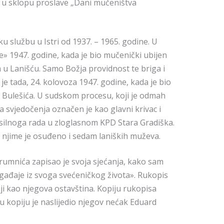
ti u sklopu proslave „Dani mučeništva
u službu u Istri od 1937. – 1965. godine. U
» 1947. godine, kada je bio mučenički ubijen
 u Lanišću. Samo Božja providnost te briga i
 je tada, 24. kolovoza 1947. godine, kada je bio
Bulešića. U sudskom procesu, koji je odmah
 svjedočenja označen je kao glavni krivac i
silnoga rada u zloglasnom KPD Stara Gradiška.
S njime je osuđeno i sedam laniških muževa.
. Brumnića zapisao je svoja sjećanja, kako sam
gađaje iz svoga svećeničkog života». Rukopis
ji kao njegova ostavština. Kopiju rukopisa
 tu kopiju je naslijedio njegov nećak Eduard