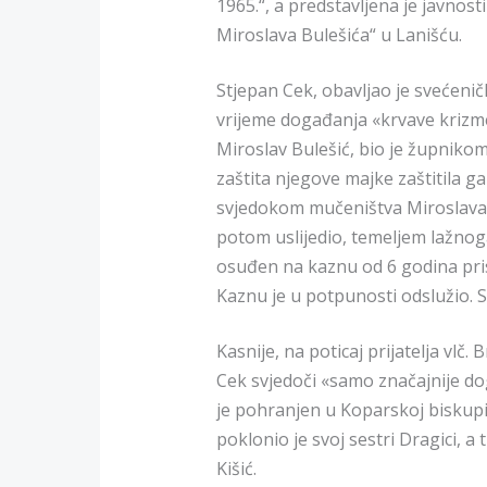
1965.“, a predstavljena je javnos
Miroslava Bulešića“ u Lanišću.
Stjepan Cek, obavljao je svećeničk
vrijeme događanja «krvave krizme
Miroslav Bulešić, bio je župnikom
zaštita njegove majke zaštitila ga
svjedokom mučeništva Miroslava 
potom uslijedio, temeljem lažnoga
osuđen na kaznu od 6 godina pri
Kaznu je u potpunosti odslužio. 
Kasnije, na poticaj prijatelja vlč
Cek svjedoči «samo značajnije do
je pohranjen u Koparskoj biskupi
poklonio je svoj sestri Dragici, a
Kišić.