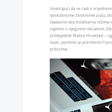
Smatrajući da se radi o vrijedno
tjeskobnome životnome putu, do
vladavine dva totalitarna režima
zajedno s njegovim nećakom, Ed
predsjednik Matice Hrvatske – og
tisak, opremio je potrebnim fusn
prilozima.