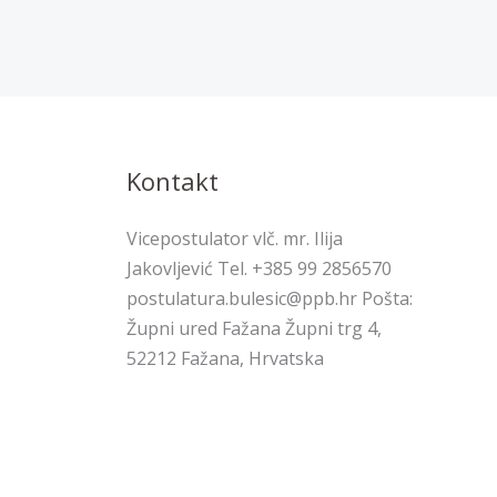
Kontakt
Vicepostulator vlč. mr. Ilija
Jakovljević Tel. +385 99 2856570
postulatura.bulesic@ppb.hr Pošta:
Župni ured Fažana Župni trg 4,
52212 Fažana, Hrvatska