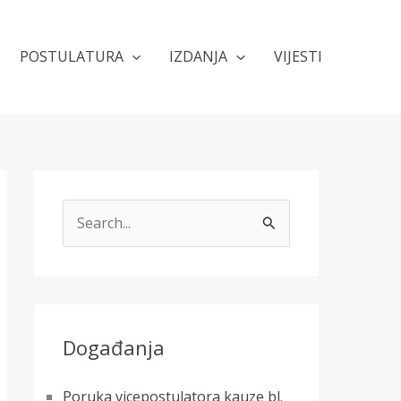
POSTULATURA
IZDANJA
VIJESTI
T
r
a
ž
i
Događanja
:
Poruka vicepostulatora kauze bl.