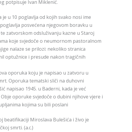
eg potpisuje Ivan Miklenić.
a je u 10 poglavlja od kojih svako nosi ime
su poglavlja posvećena njegovom boravku u
, te zatvorskom odsluživanju kazne u Staroj
afijama koje svjedoče o neumornom pastoralnom
jige nalaze se prilozi: nekoliko stranica
mil optužnice i presude nakon tragičnih
egova oporuka koju je napisao u zatvoru u
mrt. Oporuka tematski sliči na duhovni
ić napisao 1945. u Baderni, kada je već
 Obje oporuke svjedoče o dubini njihove vjere i
upljanima kojima su bili poslani
 beatifikaciji Miroslava Bulešića i živo je
oj smrti. (a.c.)