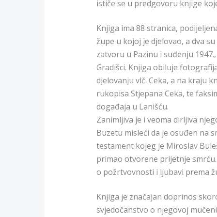
ističe se u predgovoru knjige koj
Knjiga ima 88 stranica, podijeljen
župe u kojoj je djelovao, a dva 
zatvoru u Pazinu i suđenju 1947.
Gradišci. Knjiga obiluje fotogr
djelovanju vlč. Ceka, a na kraju kn
rukopisa Stjepana Ceka, te faksi
događaja u Lanišću.
Zanimljiva je i veoma dirljiva nj
Buzetu misleći da je osuđen na s
testament kojeg je Miroslav Buleš
primao otvorene prijetnje smrću.
o požrtvovnosti i ljubavi prema ž
Knjiga je značajan doprinos skoroj
svjedočanstvo o njegovoj mučeničk