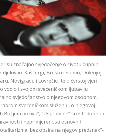
r su značajno svjedočenje o životu župnih
k djelovao: Kašćergi, Brestu i Slumu, Dolenjoj
aru, Novigradu i Lovrečici, te o čvrstoj vjeri
no vodio i svojom svećeničkom ljubavlju
ačajno svjedočanstvo o njegovom osobnom,
rabrom svećeničkom služenju, o njegovoj
ti Božjem pozivu“, “Uspomene” su istodobno i
ravnosti i neprimjerenosti osnovnih
totalitarizma, bez obzira na njegov predznak”-