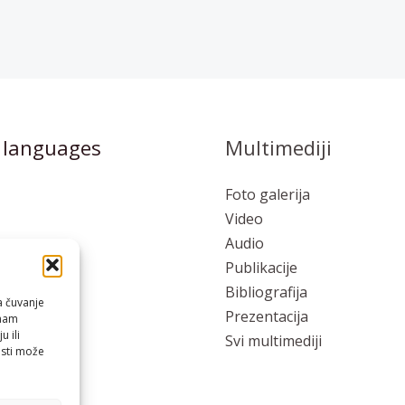
 languages
Multimediji
Foto galerija
Video
Audio
Publikacije
to
Bibliografija
a čuvanje
Prezentacija
 nam
 ili
Svi multimediji
osti može