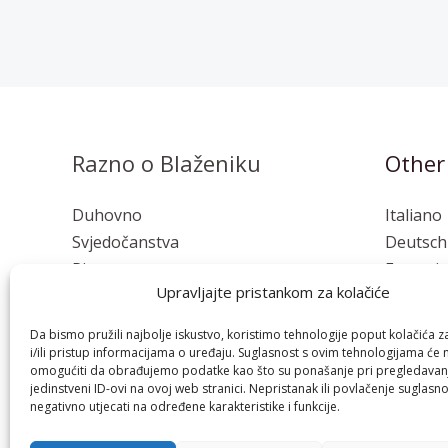
Razno o Blaženiku
Other
Duhovno
Italiano
Svjedočanstva
Deutsch
Pisma
Français
Upravljajte pristankom za kolačiće
Osvrti
Polski
Esperan
Da bismo pružili najbolje iskustvo, koristimo tehnologije poput kolačića z
i/ili pristup informacijama o uređaju. Suglasnost s ovim tehnologijama će
omogućiti da obrađujemo podatke kao što su ponašanje pri pregledavanju
jedinstveni ID-ovi na ovoj web stranici. Nepristanak ili povlačenje suglasn
negativno utjecati na određene karakteristike i funkcije.