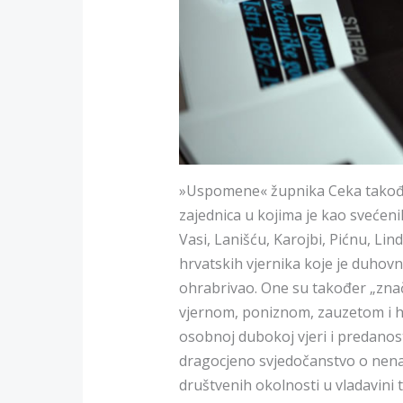
»Uspomene« župnika Ceka takođe
zajednica u kojima je kao svećeni
Vasi, Lanišću, Karojbi, Pićnu, Lind
hrvatskih vjernika koje je duhov
ohrabrivao. One su također „zn
vjernom, poniznom, zauzetom i h
osobnoj dubokoj vjeri i predanos
dragocjeno svjedočanstvo o nena
društvenih okolnosti u vladavini 