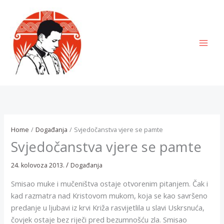
Skip
to
content
MAI
MEN
Home
Događanja
Svjedočanstva vjere se pamte
Svjedočanstva vjere se pamte
/
24. kolovoza 2013.
Događanja
Smisao muke i mučeništva ostaje otvorenim pitanjem. Čak i
kad razmatra nad Kristovom mukom, koja se kao savršeno
predanje u ljubavi iz krvi Križa rasvijetlila u slavi Uskrsnuća,
čovjek ostaje bez riječi pred bezumnošću zla. Smisao