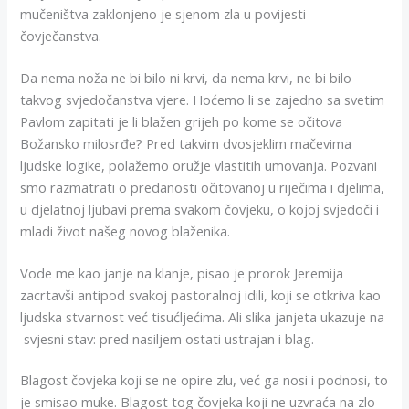
mučeništva zaklonjeno je sjenom zla u povijesti
čovječanstva.
Da nema noža ne bi bilo ni krvi, da nema krvi, ne bi bilo
takvog svjedočanstva vjere. Hoćemo li se zajedno sa svetim
Pavlom zapitati je li blažen grijeh po kome se očitova
Božansko milosrđe? Pred takvim dvosjeklim mačevima
ljudske logike, polažemo oružje vlastitih umovanja. Pozvani
smo razmatrati o predanosti očitovanoj u riječima i djelima,
u djelatnoj ljubavi prema svakom čovjeku, o kojoj svjedoči i
mladi život našeg novog blaženika.
Vode me kao janje na klanje, pisao je prorok Jeremija
zacrtavši antipod svakoj pastoralnoj idili, koji se otkriva kao
ljudska stvarnost već tisućljećima. Ali slika janjeta ukazuje na
svjesni stav: pred nasiljem ostati ustrajan i blag.
Blagost čovjeka koji se ne opire zlu, već ga nosi i podnosi, to
je smisao muke. Blagost tog čovjeka koji ne uzvraća na zlo