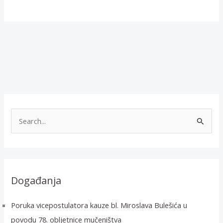
T
r
a
ž
i
Događanja
:
Poruka vicepostulatora kauze bl. Miroslava Bulešića u
povodu 78. obljetnice mučeništva