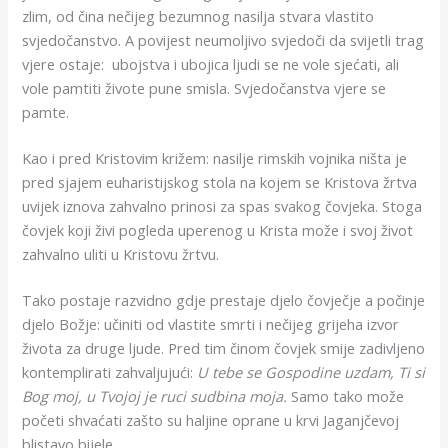
zlim, od čina nečijeg bezumnog nasilja stvara vlastito
svjedočanstvo. A povijest neumoljivo svjedoči da svijetli trag
vjere ostaje: ubojstva i ubojica ljudi se ne vole sjećati, ali
vole pamtiti živote pune smisla. Svjedočanstva vjere se
pamte.
Kao i pred Kristovim križem: nasilje rimskih vojnika ništa je
pred sjajem euharistijskog stola na kojem se Kristova žrtva
uvijek iznova zahvalno prinosi za spas svakog čovjeka. Stoga
čovjek koji živi pogleda uperenog u Krista može i svoj život
zahvalno uliti u Kristovu žrtvu.
Tako postaje razvidno gdje prestaje djelo čovječje a počinje
djelo Božje: učiniti od vlastite smrti i nečijeg grijeha izvor
života za druge ljude. Pred tim činom čovjek smije zadivljeno
kontemplirati zahvaljujući:
U tebe se Gospodine uzdam, Ti si
Bog moj, u Tvojoj je ruci sudbina moja.
Samo tako može
početi shvaćati zašto su haljine oprane u krvi Jaganjčevoj
blistavo bijele.