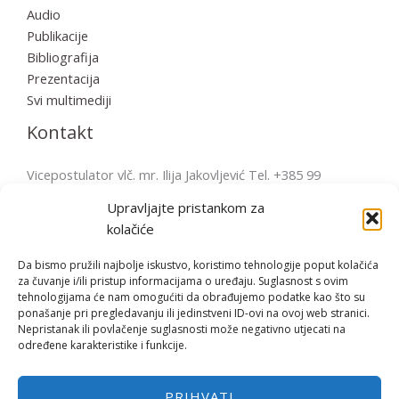
Audio
Publikacije
Bibliografija
Prezentacija
Svi multimediji
Kontakt
Vicepostulator vlč. mr. Ilija Jakovljević Tel. +385 99
2856570 postulatura.bulesic@ppb.hr Pošta: Župni ured
Upravljajte pristankom za
Fažana Župni trg 4, 52212 Fažana, Hrvatska
kolačiće
Da bismo pružili najbolje iskustvo, koristimo tehnologije poput kolačića
za čuvanje i/ili pristup informacijama o uređaju. Suglasnost s ovim
tehnologijama će nam omogućiti da obrađujemo podatke kao što su
Copyright © | 2026 Bl. Miroslav Bulešić
ponašanje pri pregledavanju ili jedinstveni ID-ovi na ovoj web stranici.
Nepristanak ili povlačenje suglasnosti može negativno utjecati na
određene karakteristike i funkcije.
Opći uvjeti korištenja
PRIHVATI