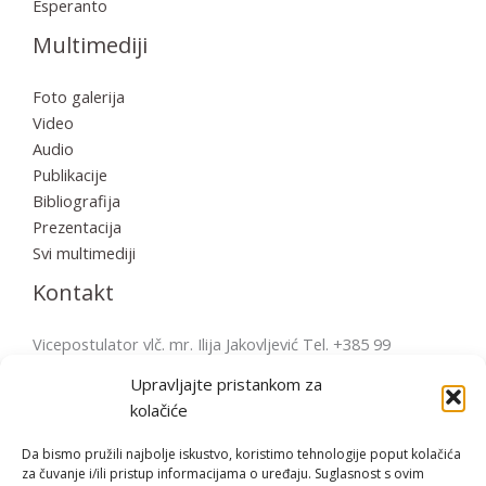
Esperanto
Multimediji
Foto galerija
Video
Audio
Publikacije
Bibliografija
Prezentacija
Svi multimediji
Kontakt
Vicepostulator vlč. mr. Ilija Jakovljević Tel. +385 99
2856570 postulatura.bulesic@ppb.hr Pošta: Župni ured
Upravljajte pristankom za
Fažana Župni trg 4, 52212 Fažana, Hrvatska
kolačiće
Da bismo pružili najbolje iskustvo, koristimo tehnologije poput kolačića
za čuvanje i/ili pristup informacijama o uređaju. Suglasnost s ovim