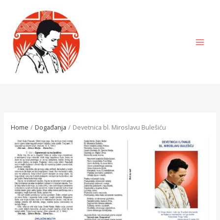
Skip
to
content
MAI
MEN
Home
Događanja
Devetnica bl. Miroslavu Bulešiću