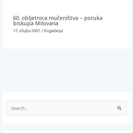
60. obljetnica mučeništva – poruka
biskupa Milovana
17. ožujka 2007.
/
Događanja
T
r
a
ž