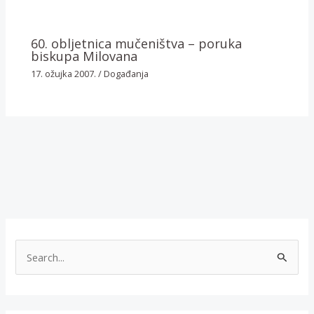
60. obljetnica mučeništva – poruka
biskupa Milovana
17. ožujka 2007.
/
Događanja
T
r
a
ž