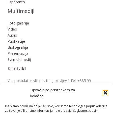
Esperanto
Multimediji
Foto galerija
Video
Audio
Publikacije
Bibliografija
Prezentacija
Svi multimediji
Kontakt
Vicepostulator vlč. mr. Ilija Jakovljević Tel. +385 99
2856570 postulatura.bulesic@ppb.hr Pošta: Župni ured
Upravljajte pristankom za
Fažana Župni trg 4, 52212 Fažana, Hrvatska
kolačiće
Da bismo pružili najbolje iskustvo, koristimo tehnologije poput kolačića
za čuvanje i/ili pristup informacijama o uređaju. Suglasnost s ovim