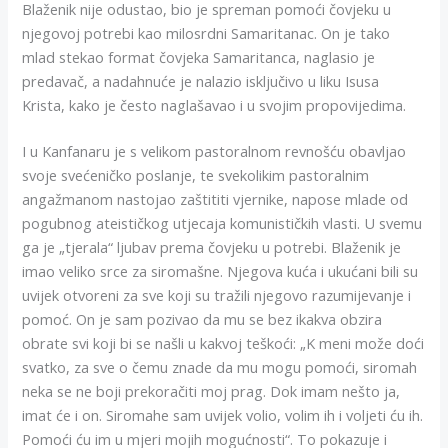
Blaženik nije odustao, bio je spreman pomoći čovjeku u
njegovoj potrebi kao milosrdni Samaritanac. On je tako
mlad stekao format čovjeka Samaritanca, naglasio je
predavač, a nadahnuće je nalazio isključivo u liku Isusa
Krista, kako je često naglašavao i u svojim propovijedima.
I u Kanfanaru je s velikom pastoralnom revnošću obavljao
svoje svećeničko poslanje, te svekolikim pastoralnim
angažmanom nastojao zaštititi vjernike, napose mlade od
pogubnog ateističkog utjecaja komunističkih vlasti. U svemu
ga je „tjerala“ ljubav prema čovjeku u potrebi. Blaženik je
imao veliko srce za siromašne. Njegova kuća i ukućani bili su
uvijek otvoreni za sve koji su tražili njegovo razumijevanje i
pomoć. On je sam pozivao da mu se bez ikakva obzira
obrate svi koji bi se našli u kakvoj teškoći: „K meni može doći
svatko, za sve o čemu znade da mu mogu pomoći, siromah
neka se ne boji prekoračiti moj prag. Dok imam nešto ja,
imat će i on. Siromahe sam uvijek volio, volim ih i voljeti ću ih.
Pomoći ću im u mjeri mojih mogućnosti“. To pokazuje i