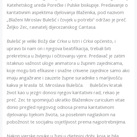
Katehetskog ureda Porečke i Pulske biskupije. Predavanje o
karitativnim aspektima djelovanja Blaženika, pod nazivom
„Blaženi Miroslav Bulešić i čovjek u potrebi“ održao je preč.
Željko Zec, ravnatelj dijecezanskog Caritasa.
Bulešić je veliki Božji dar Crkvi u Istri i Crkvi općenito, i
upravo bi nam on i njegova beatifikacija, trebali biti
prekretnica u življenju i očitovanju vjere. Predavač je zatim
istaknuo važnost uloge animatora u župnim zajednicama,
koje mogu biti efikasne i snažne crkvene zajednice samo ako
imaju angažirane i zauzete župne suradnike s marljivošću
kakva je krasila bl. Miroslava Bulešića. Bulešićev kratak
život kao u jezgri donosi njegov karitativni rad, rekao je
preč. Zec te spominjući ukratko Blaženikov curiculum vitae
donio pregled njegovog odnosa prema karitativnom
djelovanju tijekom života, sa posebnim naglaskom na
pobožnost te socijalnu osjetljivost prema najpotrebnijima.
Nakon vjerske pouke u župi u djetinjoj dobi, koja je bila