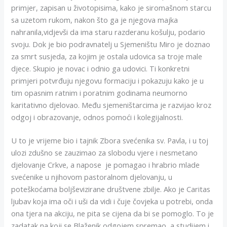
primjer, zapisan u životopisima, kako je siromašnom starcu
sa uzetom rukom, nakon što ga je njegova majka
nahranila,vidjevši da ima staru razderanu košulju, podario
svoju. Dok je bio podravnatelj u Sjemeništu Miro je doznao
za smrt susjeda, za kojim je ostala udovica sa troje male
djece. Skupio je novac i odnio ga udovici. Ti konkretni
primjeri potvrđuju njegovu formaciju i pokazuju kako je u
tim opasnim ratnim i poratnim godinama neumorno
karitativno djelovao. Među sjemeništarcima je razvijao kroz
odgoj i obrazovanje, odnos pomoći i kolegijalnosti.
U to je vrijeme bio i tajnik Zbora svećenika sv. Pavla, i u toj
ulozi zdušno se zauzimao za slobodu vjere i nesmetano
djelovanje Crkve, a napose je pomagao i hrabrio mlade
svećenike u njihovom pastoralnom djelovanju, u
poteškoćama boljševizirane društvene zbilje. Ako je Caritas
ljubav koja ima oči i uši da vidi i čuje čovjeka u potrebi, onda
ona tjera na akciju, ne pita se cijena da bi se pomoglo. To je
zadatak na koji se Blaženik odgojem spremao, a studijem i