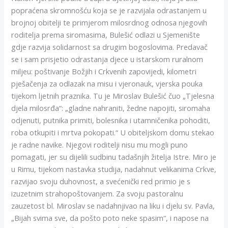
popraćena skromnošću koja se je razvijala odrastanjem u
brojnoj obitelji te primjerom milosrdnog odnosa njegovih
roditelja prema siromasima, Bulešić odlazi u Sjemenište
gdje razvija solidarnost sa drugim bogoslovima. Predavač
se i sam prisjetio odrastanja djece u istarskom ruralnom
miljeu: poštivanje Božjih i Crkvenih zapovijedi, kilometri
pješačenja za odlazak na misu i vjeronauk, vjerska pouka
tijekom ljetnih praznika. Tu je Miroslav Bulešić čuo „Tjelesna
djela milosrđa“: „gladne nahraniti, žedne napojiti, siromaha
odjenuti, putnika primiti, bolesnika i utamničenika pohoditi,
roba otkupiti i mrtva pokopati.“ U obiteljskom domu stekao
je radne navike. Njegovi roditelji nisu mu mogli puno
pomagati, jer su dijelili sudbinu tadašnjih žitelja Istre. Miro je
u Rimu, tijekom nastavka studija, nadahnut velikanima Crkve,
razvijao svoju duhovnost, a svećenički red primio je s
izuzetnim strahopoštovanjem. Za svoju pastoralnu
zauzetost bl. Miroslav se nadahnjivao na liku i djelu sv. Pavla,
„Bijah svima sve, da pošto poto neke spasim“, i napose na