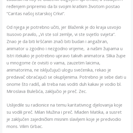
ređenjem pripremio da bi svojim kratkim životom postao
“Caritas našoj istarskoj Crkvi“.
Od njega je potrebno učiti, jer Blaženik je do kraja usvojio
Isusovo pravilo, „Vi ste sol zemlje, vi ste svjetlo svijeta“.
Znao je da biti kršćanin znači biti budan i angažiran,
animator u zgodno i nezgodno vrijeme, a našim župama u
Istri itekako je potrebno upravo takvih animatora. Slika župe
u mnogome će ovisiti o vama, zauzetim laicima,
animatorima, ne isključujući ulogu svećenika, rekao je
predavač obraćajući se okupljenima. Potrebno je sebe dati u
onome što radiš, ali treba nas voditi duh kakav je vodio bl.
Miroslava Bulešića, zaključio je preč. Zec.
Uslijedile su radionice na temu karitativnog djelovanja koje
su vodili preč. Milan Mužina i preč. Mladen Matika, a susret
je zaključen zajedničkim misnim slavljem koje je predvodio
mons. Vilim Grbac.