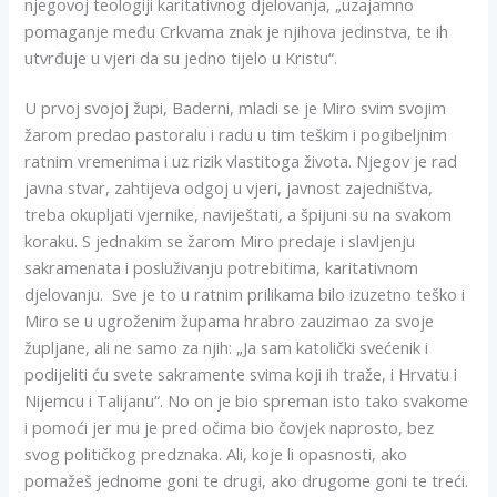
njegovoj teologiji karitativnog djelovanja, „uzajamno
pomaganje među Crkvama znak je njihova jedinstva, te ih
utvrđuje u vjeri da su jedno tijelo u Kristu“.
U prvoj svojoj župi, Baderni, mladi se je Miro svim svojim
žarom predao pastoralu i radu u tim teškim i pogibeljnim
ratnim vremenima i uz rizik vlastitoga života. Njegov je rad
javna stvar, zahtijeva odgoj u vjeri, javnost zajedništva,
treba okupljati vjernike, naviještati, a špijuni su na svakom
koraku. S jednakim se žarom Miro predaje i slavljenju
sakramenata i posluživanju potrebitima, karitativnom
djelovanju. Sve je to u ratnim prilikama bilo izuzetno teško i
Miro se u ugroženim župama hrabro zauzimao za svoje
župljane, ali ne samo za njih: „Ja sam katolički svećenik i
podijeliti ću svete sakramente svima koji ih traže, i Hrvatu i
Nijemcu i Talijanu“. No on je bio spreman isto tako svakome
i pomoći jer mu je pred očima bio čovjek naprosto, bez
svog političkog predznaka. Ali, koje li opasnosti, ako
pomažeš jednome goni te drugi, ako drugome goni te treći.