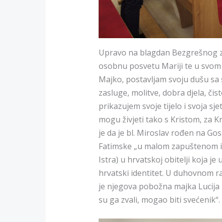
Upravo na blagdan Bezgrešnog zač
osobnu posvetu Mariji te u svom
Majko, postavljam svoju dušu sa
zasluge, molitve, dobra djela, č
prikazujem svoje tijelo i svoja sje
mogu živjeti tako s Kristom, za Kri
je da je bl. Miroslav rođen na Go
Fatimske „u malom zapuštenom is
Istra) u hrvatskoj obitelji koja je 
hrvatski identitet. U duhovnom r
je njegova pobožna majka Lucija ko
su ga zvali, mogao biti svećenik“.