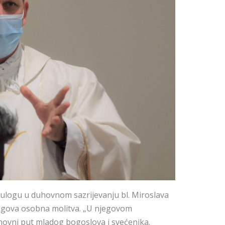
nu ulogu u duhovnom sazrijevanju bl. Miroslava
njegova osobna molitva. „U njegovom
ovni put mladog bogoslova i svećenika.