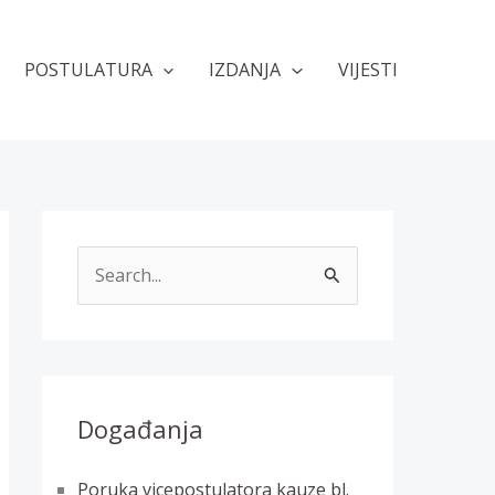
POSTULATURA
IZDANJA
VIJESTI
T
r
a
ž
i
Događanja
:
Poruka vicepostulatora kauze bl.