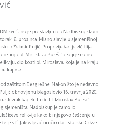
vić
DM svečano je proslavljena u Nadbiskupskom
torak, 8. prosinca. Misno slavlje u sjemenišnoj
kup Želimir Puljić. Propovijedao je vlč. Ilija
onizaciju bl. Miroslava Bulešića koji je donio
likviju, dio kosti bl. Miroslava, koja je na kraju
šne kapele.
 pod zaštitom Bezgrešne. Nakon što je nedavno
 Puljić obnovljenu blagoslovio 16. travnja 2020.
 naslovnik kapele bude bl. Miroslav Bulešić,
og sjemeništa. Nadbiskup je zamolio
ulešićeve relikvije kako bi njegovo čašćenje u
te je vlč. Jakovljević uručio dar Istarske Crkve