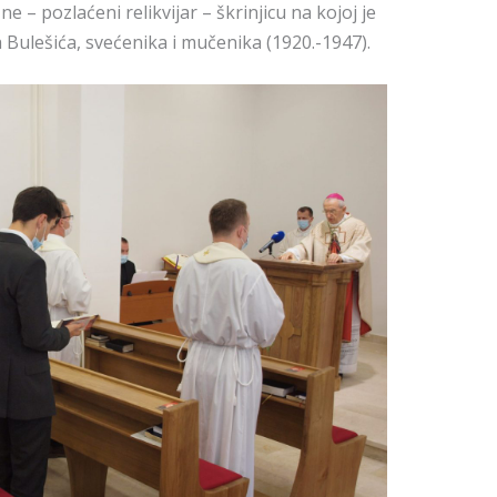
 – pozlaćeni relikvijar – škrinjicu na kojoj je
a Bulešića, svećenika i mučenika (1920.-1947).