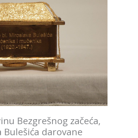
vinu Bezgrešnog začeća,
a Bulešića darovane