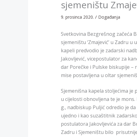
sjemeništu Zmaje
/
9. prosinca 2020.
Događanja
Svetkovina Bezgrešnog začeća B
sjemeništu ‘Zmajević’ u Zadru u u
kapeli predvodio je zadarski nadbis
Jakovljević, vicepostulator za kan
dar Porečke i Pulske biskupije – re
mise postavljena u oltar sjemeni
Sjemenišna kapela stoljećima je
u cijelosti obnovljena te je mons.
g., nadbiskup Puljić odredio je da
ujedno i kao suzaštitnik zadarsk
postulatora Jakovljevića za dar B
Zadru i Sjemeništu bilo prisutnije 