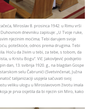
eća, Miroslav 8. prosinca 1942. u Rimu vrši
 Duhovnom dnevniku zapisuje: „U Tvoje ruke,
 svim njezinim moćima; Tebi darujem svoje
istoću, poteškoće, odnos prema drugima. Tebi
tila. Hoću da živim u tebi, za tebe, s tobom, da
sta, u Kristu Bogu“. Vlč. Jakovljević podsjetio
spin dan, 13. svibnja 1920. g., na blagdan Gospe
tarskom selu Čabrunići (Svetvinčenat, Južna
unatoč talijanizaciji uspjela sačuvati svoj
astu veliku ulogu u Miroslavovom životu imala
ja je prva osjetila da bi njezin sin Miro, kako