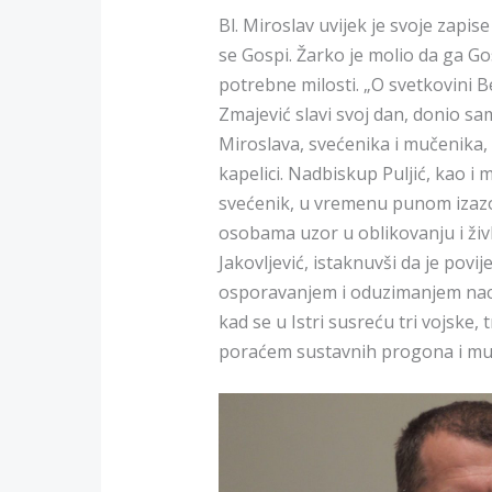
Bl. Miroslav uvijek je svoje zap
se Gospi. Žarko je molio da ga G
potrebne milosti. „O svetkovini
Zmajević slavi svoj dan, donio sam 
Miroslava, svećenika i mučenika, 
kapelici. Nadbiskup Puljić, kao i 
svećenik, u vremenu punom izaz
osobama uzor u oblikovanju i živl
Jakovljević, istaknuvši da je pov
osporavanjem i oduzimanjem naci
kad se u Istri susreću tri vojske,
poraćem sustavnih progona i mu