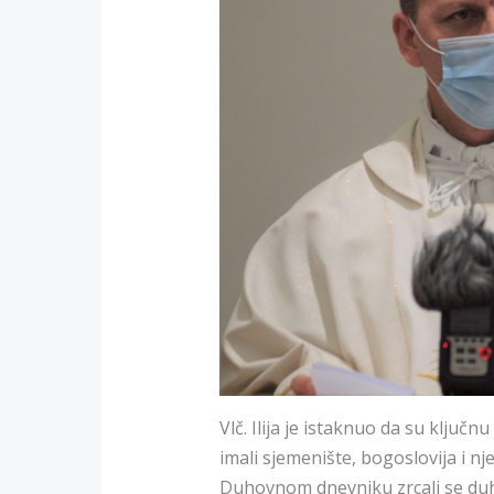
Vlč. Ilija je istaknuo da su ključ
imali sjemenište, bogoslovija i 
Duhovnom dnevniku zrcali se duh