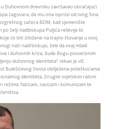
ise u Duhovnom dnevniku završavao obraćajući
ospa zagovara, da mu ona isprosi od svog Sina
 Bezgrešnog začeća BDM, kad sjemenište
po želji nadbiskupa Puljića relikvije bl.
koje će biti izložene na trajno štovanje u ovoj
mnogi naši nad/biskupi, žele da ovaj mladi
ova i duhovnih kriza, bude Bogu posvećenim
jenju duhovnog identiteta“ rekao je vlč.
ijest Bulešićevog života obilježena poteškoćama:
onalnog identiteta, Drugim svjetskim ratom
 tri režima: fašizam, nacizam i komunizam te
čeništva.