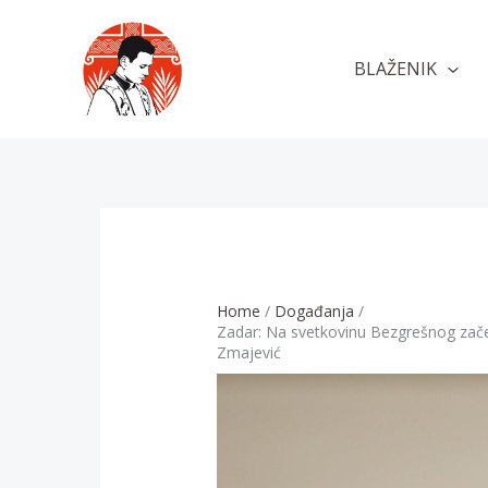
Skip
to
BLAŽENIK
content
Home
Događanja
Zadar: Na svetkovinu Bezgrešnog zače
Zmajević