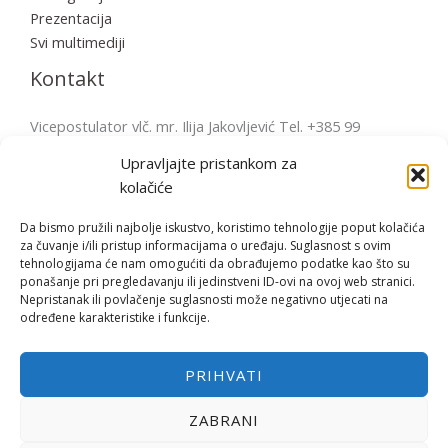
Prezentacija
Svi multimediji
Kontakt
Vicepostulator vlč. mr. Ilija Jakovljević Tel. +385 99
2856570 postulatura.bulesic@ppb.hr Pošta: Župni ured
Upravljajte pristankom za
Fažana Župni trg 4, 52212 Fažana, Hrvatska
kolačiće
Da bismo pružili najbolje iskustvo, koristimo tehnologije poput kolačića
za čuvanje i/ili pristup informacijama o uređaju. Suglasnost s ovim
tehnologijama će nam omogućiti da obrađujemo podatke kao što su
Copyright © | 2026 Bl. Miroslav Bulešić
ponašanje pri pregledavanju ili jedinstveni ID-ovi na ovoj web stranici.
Nepristanak ili povlačenje suglasnosti može negativno utjecati na
određene karakteristike i funkcije.
Opći uvjeti korištenja
PRIHVATI
Polica privatnosti
ZABRANI
Politika kolačića (EU)