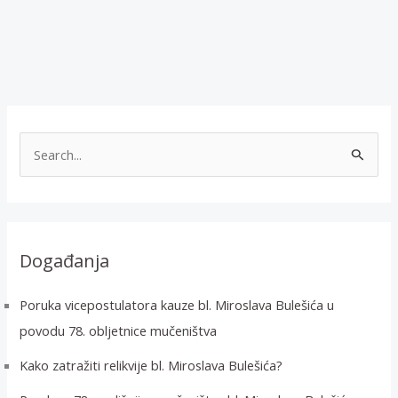
T
r
a
ž
i
Događanja
:
Poruka vicepostulatora kauze bl. Miroslava Bulešića u
povodu 78. obljetnice mučeništva
Kako zatražiti relikvije bl. Miroslava Bulešića?