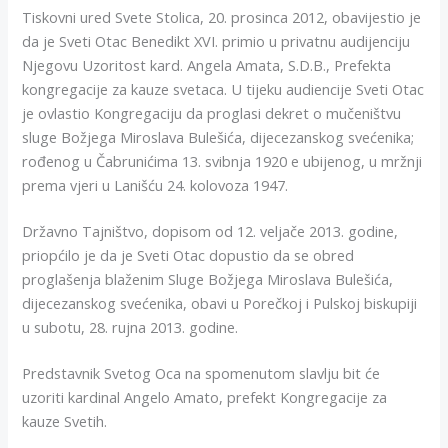
Tiskovni ured Svete Stolica, 20. prosinca 2012, obavijestio je
da je Sveti Otac Benedikt XVI. primio u privatnu audijenciju
Njegovu Uzoritost kard. Angela Amata, S.D.B., Prefekta
kongregacije za kauze svetaca. U tijeku audiencije Sveti Otac
je ovlastio Kongregaciju da proglasi dekret o mučeništvu
sluge Božjega Miroslava Bulešića, dijecezanskog svećenika;
rođenog u Čabrunićima 13. svibnja 1920 e ubijenog, u mržnji
prema vjeri u Lanišću 24. kolovoza 1947.
Državno Tajništvo, dopisom od 12. veljače 2013. godine,
priopćilo je da je Sveti Otac dopustio da se obred
proglašenja blaženim Sluge Božjega Miroslava Bulešića,
dijecezanskog svećenika, obavi u Porečkoj i Pulskoj biskupiji
u subotu, 28. rujna 2013. godine.
Predstavnik Svetog Oca na spomenutom slavlju bit će
uzoriti kardinal Angelo Amato, prefekt Kongregacije za
kauze Svetih.