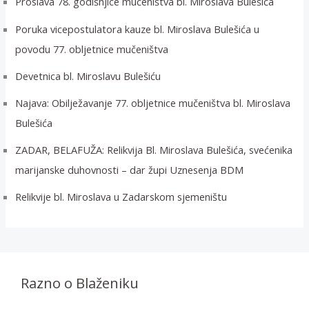
Proslava 78. godišnjice mučeništva bl. Miroslava Bulešića
Poruka vicepostulatora kauze bl. Miroslava Bulešića u
povodu 77. obljetnice mučeništva
Devetnica bl. Miroslavu Bulešiću
Najava: Obilježavanje 77. obljetnice mučeništva bl. Miroslava
Bulešića
ZADAR, BELAFUŽA: Relikvija Bl. Miroslava Bulešića, svećenika
marijanske duhovnosti – dar župi Uznesenja BDM
Relikvije bl. Miroslava u Zadarskom sjemeništu
Razno o Blaženiku