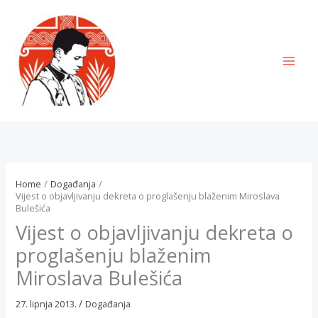
Skip
to
content
MAI
MEN
Home
Događanja
Vijest o objavljivanju dekreta o proglašenju blaženim Miroslava
Bulešića
Vijest o objavljivanju dekreta o
proglašenju blaženim
Miroslava Bulešića
/
27. lipnja 2013.
Događanja