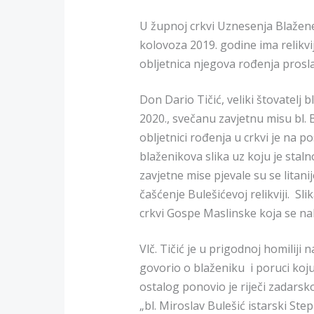
U župnoj crkvi Uznesenja Blažene
kolovoza 2019. godine ima relikvi
obljetnica njegova rođenja prosl
Don Dario Tičić, veliki štovatelj b
2020., svečanu zavjetnu misu bl. 
obljetnici rođenja u crkvi je na 
blaženikova slika uz koju je staln
zavjetne mise pjevale su se litanij
čašćenje Bulešićevoj relikviji. Sli
crkvi Gospe Maslinske koja se nal
Vlč. Tičić je u prigodnoj homiliji 
govorio o blaženiku i poruci koj
ostalog ponovio je riječi zadarsk
„bl. Miroslav Bulešić istarski St