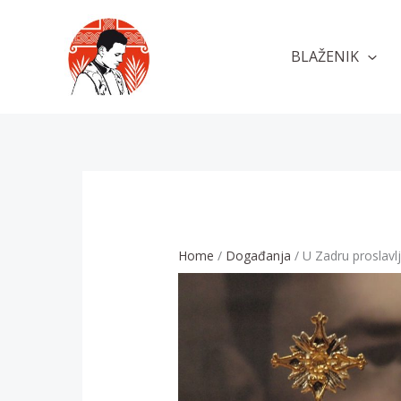
Skip
to
BLAŽENIK
content
Home
Događanja
U Zadru proslavlj