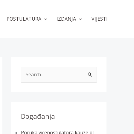
POSTULATURA
IZDANJA
VIJESTI
T
r
a
ž
i
Događanja
:
Poruka vicepostulatora kauze bl.