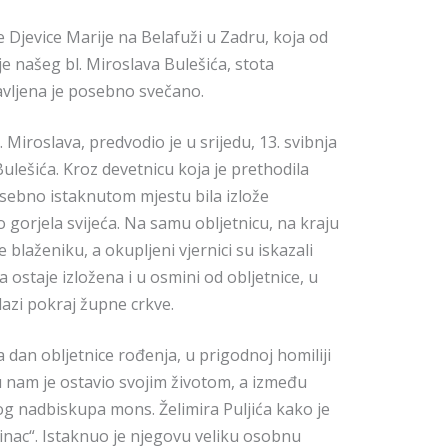
 Djevice Marije na Belafuži u Zadru, koja od
je našeg bl. Miroslava Bulešića, stota
avljena je posebno svečano.
l. Miroslava, predvodio je u srijedu, 13. svibnja
Bulešića. Kroz devetnicu koja je prethodila
posebno istaknutom mjestu bila izlože
o gorjela svijeća. Na samu obljetnicu, na kraju
e blaženiku, a okupljeni vjernici su iskazali
ka ostaje izložena i u osmini od obljetnice, u
azi pokraj župne crkve.
na dan obljetnice rođenja, u prigodnoj homiliji
u nam je ostavio svojim životom, a između
og nadbiskupa mons. Želimira Puljića kako je
epinac“. Istaknuo je njegovu veliku osobnu