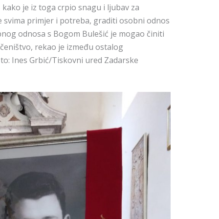
ako je iz toga crpio snagu i ljubav za
e svima primjer i potreba, graditi osobni odnos
obnog odnosa s Bogom Bulešić je mogao činiti
mučeništvo, rekao je između ostalog
oto: Ines Grbić/Tiskovni ured Zadarske