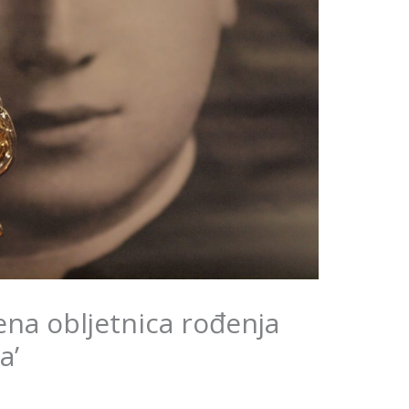
ena obljetnica rođenja
a’