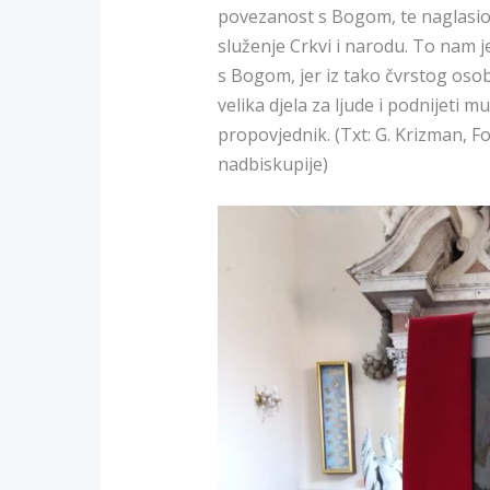
povezanost s Bogom, te naglasio k
služenje Crkvi i narodu. To nam j
s Bogom, jer iz tako čvrstog os
velika djela za ljude i podnijeti 
propovjednik. (Txt: G. Krizman, F
nadbiskupije)