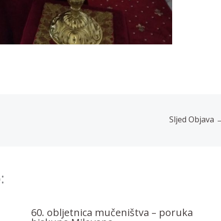
Sljed Objava
:
60. obljetnica mučeništva – poruka