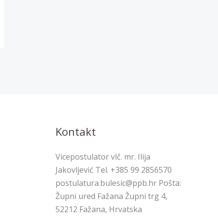
Kontakt
Vicepostulator vlč. mr. Ilija
Jakovljević Tel. +385 99 2856570
postulatura.bulesic@ppb.hr Pošta:
Župni ured Fažana Župni trg 4,
52212 Fažana, Hrvatska