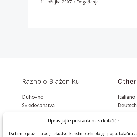
11. ožujka 2007.
/
Događanja
Razno o Blaženiku
Other
Duhovno
Italiano
Svjedočanstva
Deutsch
Pisma
Français
Upravljajte pristankom za kolačiće
Osvrti
Polski
Esperan
Da bismo pružili najbolje iskustvo, koristimo tehnologije poput kolačića z