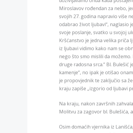
doživljavamo onda kada postajemo
Miroslavov rođendan za nebo, jer 
svojih 27. godina napravio više n
odabrao život ljubavi“, naglasio je
svoje poslanje, svatko u svojoj ulo
Kršćanstvo je jedna velika priča
iz ljubavi vidimo kako nam se ob
nego što smo mislili da možemo. N
druge radosna srca.” Bl. Bulešić j
kamenje”, no ipak je otišao onam
je propovjednik te zaključio sa ž
kraju zapiše „izgorio od ljubavi 
Na kraju, nakon završnih zahvala
Molitvu za zagovor bl. Bulešića, a 
Osim domaćih vjernika iz Lanišća,