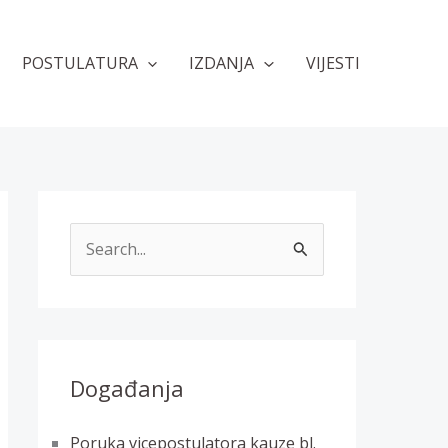
POSTULATURA
IZDANJA
VIJESTI
T
r
a
ž
i
Događanja
:
Poruka vicepostulatora kauze bl.