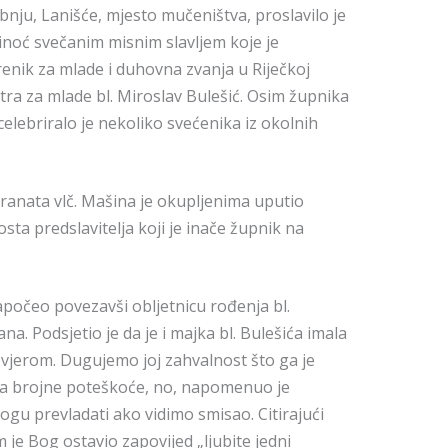
ibnju, Lanišće, mjesto mučeništva, proslavilo je
inoć svečanim misnim slavljem koje je
renik za mlade i duhovna zvanja u Riječkoj
entra za mlade bl. Miroslav Bulešić. Osim župnika
elebriralo je nekoliko svećenika iz okolnih
anata vlč. Mašina je okupljenima uputio
sta predslavitelja koji je inače župnik na
apočeo povezavši obljetnicu rođenja bl.
a. Podsjetio je da je i majka bl. Bulešića imala
 s vjerom. Dugujemo joj zahvalnost što ga je
ala brojne poteškoće, no, napomenuo je
gu prevladati ako vidimo smisao. Citirajući
m je Bog ostavio zapovijed „ljubite jedni