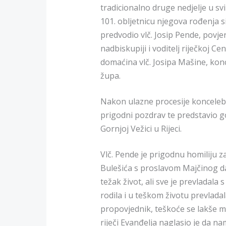
tradicionalno druge nedjelje u sv
101. obljetnicu njegova rođenja s
predvodio vlč. Josip Pende, povje
nadbiskupiji i voditelj riječkoj C
domaćina vlč. Josipa Mašine, konc
župa.
Nakon ulazne procesije koncelebr
prigodni pozdrav te predstavio go
Gornjoj Vežici u Rijeci.
Vlč. Pende je prigodnu homiliju z
Bulešića s proslavom Majčinog dan
težak život, ali sve je prevladala
rodila i u teškom životu prevlad
propovjednik, teškoće se lakše mo
riječi Evanđelja naglasio je da na