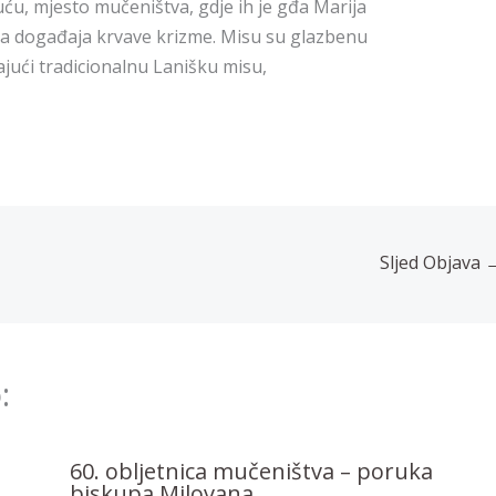
ću, mjesto mučeništva, gdje ih je gđa Marija
ma događaja krvave krizme. Misu su glazbenu
vajući tradicionalnu Lanišku misu,
Sljed Objava
:
60. obljetnica mučeništva – poruka
biskupa Milovana