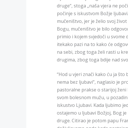
druge“, stoga „naša vjera ne poč
počinje s iskustvom Božje ljubavi.“
mučeništvo, jer je želio svoj život
Bogu, mučeništvo je bilo odgovor
primio i kojem svjedoči u svome 
itekako pazi na to kako će odgovor
na sebi, zbog toga želi rasti u k
drugima, zbog toga bdije nad svoj
“Hod u vjeri znači kako ću ja što 
nema bez ljubavi”, naglasio je p
pastoralne prakse o starijoj ženi
svom bolesnom mužu, u pozadini
iskustvo Ljubavi. Kada ljubimo je
ostajemo u ljubavi Božjoj, Bog je
druge. Citirao je potom papu Fran