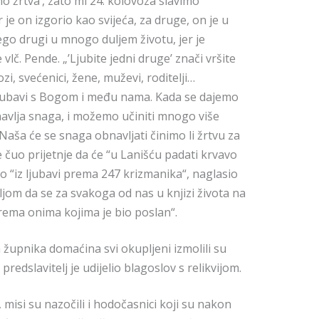
 žrtva’, zato mi 24. kolovoza slavimo
je on izgorio kao svijeća, za druge, on je u
ego drugi u mnogo duljem životu, jer je
 vlč. Pende. „’Ljubite jedni druge’ znači vršite
zi, svećenici, žene, muževi, roditelji…
 ljubavi s Bogom i među nama. Kada se dajemo
navlja snaga, i možemo učiniti mnogo više
aša će se snaga obnavljati činimo li žrtvu za
e čuo prijetnje da će “u Lanišću padati krvavo
o “iz ljubavi prema 247 krizmanika“, naglasio
eljom da se za svakoga od nas u knjizi života na
prema onima kojima je bio poslan“.
 župnika domaćina svi okupljeni izmolili su
predslavitelj je udijelio blagoslov s relikvijom.
 misi su nazočili i hodočasnici koji su nakon