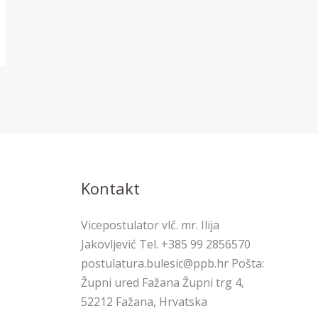
Kontakt
Vicepostulator vlč. mr. Ilija
Jakovljević Tel. +385 99 2856570
postulatura.bulesic@ppb.hr Pošta:
Župni ured Fažana Župni trg 4,
52212 Fažana, Hrvatska