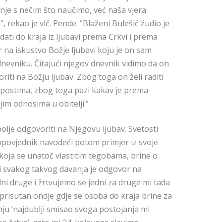
inje s nečim što naučimo, već naša vjera
, rekao je vlč. Pende. “Blaženi Bulešić žudio je
 dati do kraja iz ljubavi prema Crkvi i prema
 na iskustvo Božje ljubavi koju je on sam
dnevniku. Čitajući njegov dnevnik vidimo da on
iti na Božju ljubav. Zbog toga on želi raditi
repostima, zbog toga pazi kakav je prema
im odnosima u obitelji.“
bolje odgovoriti na Njegovu ljubav. Svetosti
ropovjednik navodeći potom primjer iz svoje
 koja se unatoč vlastitim tegobama, brine o
 svakog takvog davanja je odgovor na
dni druge i žrtvujemo se jedni za druge mi tada
 prisutan ondje gdje se osoba do kraja brine za
ju ‘najdublji smisao svoga postojanja mi