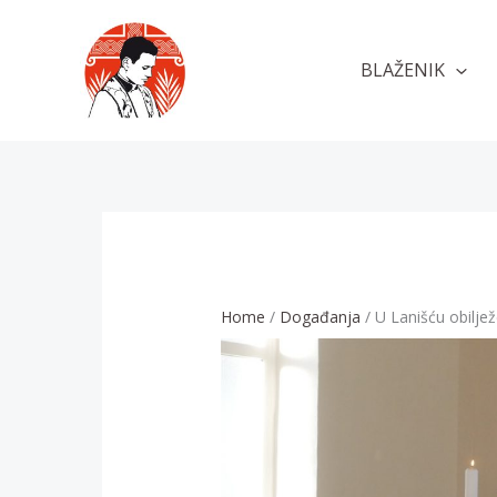
Skip
to
BLAŽENIK
content
Home
Događanja
U Lanišću obiljež