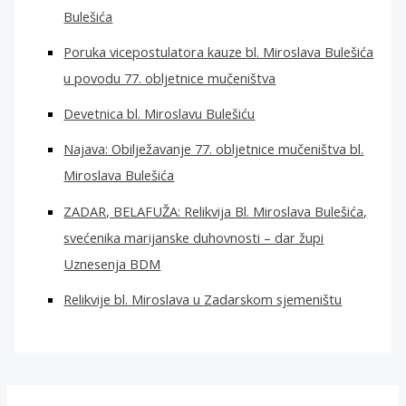
Bulešića
Poruka vicepostulatora kauze bl. Miroslava Bulešića
u povodu 77. obljetnice mučeništva
Devetnica bl. Miroslavu Bulešiću
Najava: Obilježavanje 77. obljetnice mučeništva bl.
Miroslava Bulešića
ZADAR, BELAFUŽA: Relikvija Bl. Miroslava Bulešića,
svećenika marijanske duhovnosti – dar župi
Uznesenja BDM
Relikvije bl. Miroslava u Zadarskom sjemeništu