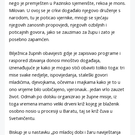
nego je premješten u Pazinsko sjemenište, rekoa je mons.
Milovan. U ovoj se je crkvi događalo njegovo druženje s
narodom, tu je poticao vjernike, mnogi se sjećaju
njegovih zanosnih propovjedi, njegovih ozbiljnih i
poticajnih govora, jako se zauzimao za župu i zato je
posebno zapamćen.
Bilježnica župnih obavijesti gdje je zapisivao programe i
raspored zbivanja donosi mnoštvo događaja,
iznenađujuće je kako je mogao stići obaviti toliko toga: tri
mise svake nedjelje, ispovijedanja, staleški govori
mladićima, djevojkama, očevima i majkama kako je to u
ono vrijeme bilo uobičajeno, vjeronauk…jedan vrlo zauzet
život. Odmah po dolsku organizirao je župne misije, iz
toga vremena imamo veliki drveni križ kojeg je blaženik
osobno nosio u procesiji u Baratu, taj se križ čuva u
Svetvinčentu.
Biskup je u nastavku „po mladoj dobi i žaru naviještanja