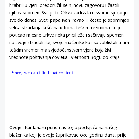
hrabrili u vjeri, preporučili se njihovu zagovoru i častili
njihov spomen. Sve je to Crkva zadržala u svome sjećanju
sve do danas. Sveti papa Ivan Pavao II. često je spominjao
velika stradanja kršćana u trima teškim režimima, te je
poticao mjesne Crkve neka pribilježe i sačuvaju spomen
na svoje stradalnike, svoje mučenike koji su zablistali u tim
teškim vremenima svjedočanstvom vjere koja živi
vrednote poštivanja čovjeka i vjernosti Bogu do kraja.
Ovdje i Kanfanaru puno nas toga podsjeća na našeg
blaženika koji je ovdje župnikovao oko godinu dana, prije