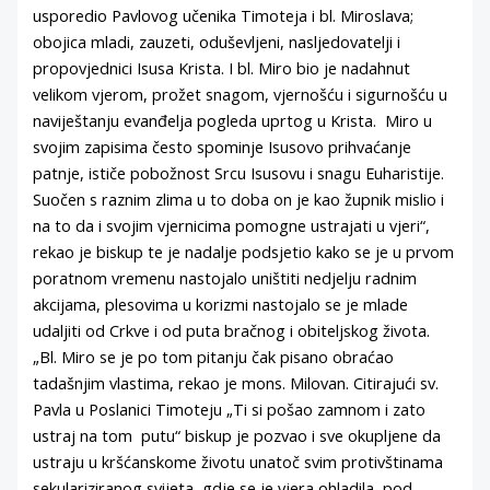
usporedio Pavlovog učenika Timoteja i bl. Miroslava;
obojica mladi, zauzeti, oduševljeni, nasljedovatelji i
propovjednici Isusa Krista. I bl. Miro bio je nadahnut
velikom vjerom, prožet snagom, vjernošću i sigurnošću u
naviještanju evanđelja pogleda uprtog u Krista. Miro u
svojim zapisima često spominje Isusovo prihvaćanje
patnje, ističe pobožnost Srcu Isusovu i snagu Euharistije.
Suočen s raznim zlima u to doba on je kao župnik mislio i
na to da i svojim vjernicima pomogne ustrajati u vjeri“,
rekao je biskup te je nadalje podsjetio kako se je u prvom
poratnom vremenu nastojalo uništiti nedjelju radnim
akcijama, plesovima u korizmi nastojalo se je mlade
udaljiti od Crkve i od puta bračnog i obiteljskog života.
„Bl. Miro se je po tom pitanju čak pisano obraćao
tadašnjim vlastima, rekao je mons. Milovan. Citirajući sv.
Pavla u Poslanici Timoteju „Ti si pošao zamnom i zato
ustraj na tom putu“ biskup je pozvao i sve okupljene da
ustraju u kršćanskome životu unatoč svim protivštinama
sekulariziranog svijeta, gdje se je vjera ohladila, pod