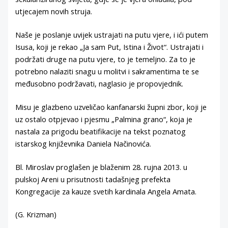
utjecajem novih struja.
Naše je poslanje uvijek ustrajati na putu vjere, i ići putem
Isusa, koji je rekao „Ja sam Put, Istina i Život“. Ustrajati i
podržati druge na putu vjere, to je temeljno. Za to je
potrebno nalaziti snagu u molitvi i sakramentima te se
međusobno podržavati, naglasio je propovjednik.
Misu je glazbeno uzveličao kanfanarski župni zbor, koji je
uz ostalo otpjevao i pjesmu „Palmina grano“, koja je
nastala za prigodu beatifikacije na tekst poznatog
istarskog književnika Daniela Načinovića.
Bl. Miroslav proglašen je blaženim 28. rujna 2013. u
pulskoj Areni u prisutnosti tadašnjeg prefekta
Kongregacije za kauze svetih kardinala Angela Amata.
(G. Krizman)