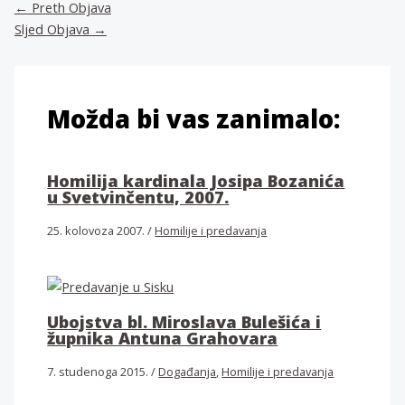
←
Preth Objava
Sljed Objava
→
Možda bi vas zanimalo:
Homilija kardinala Josipa Bozanića
u Svetvinčentu, 2007.
25. kolovoza 2007.
/
Homilije i predavanja
Ubojstva bl. Miroslava Bulešića i
župnika Antuna Grahovara
7. studenoga 2015.
/
Događanja
,
Homilije i predavanja