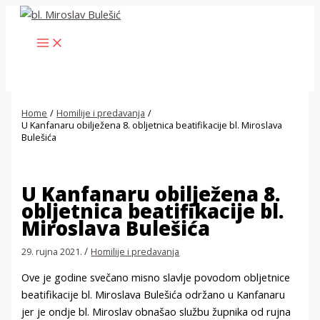
Skip
to
MAIN
content
MENU
Home
Homilije i predavanja
U Kanfanaru obilježena 8. obljetnica beatifikacije bl. Miroslava
Bulešića
U Kanfanaru obilježena 8.
obljetnica beatifikacije bl.
Miroslava Bulešića
/
29. rujna 2021.
Homilije i predavanja
Ove je godine svečano misno slavlje povodom obljetnice
beatifikacije bl. Miroslava Bulešića održano u Kanfanaru
jer je ondje bl. Miroslav obnašao službu župnika od rujna