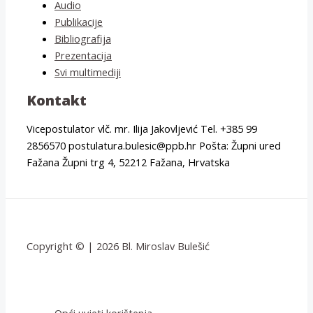
Audio
Publikacije
Bibliografija
Prezentacija
Svi multimediji
Kontakt
Vicepostulator vlč. mr. Ilija Jakovljević Tel. +385 99
2856570 postulatura.bulesic@ppb.hr Pošta: Župni ured
Fažana Župni trg 4, 52212 Fažana, Hrvatska
Copyright © | 2026 Bl. Miroslav Bulešić
Opći uvjeti korištenja