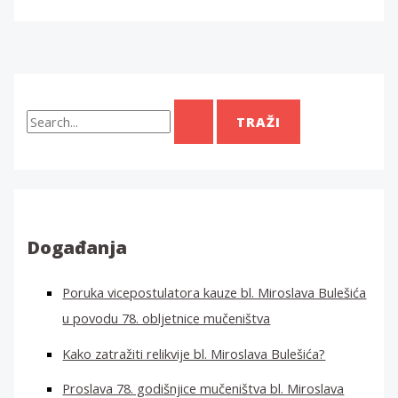
T
r
a
ž
i
:
Događanja
Poruka vicepostulatora kauze bl. Miroslava Bulešića
u povodu 78. obljetnice mučeništva
Kako zatražiti relikvije bl. Miroslava Bulešića?
Proslava 78. godišnjice mučeništva bl. Miroslava