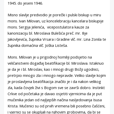
1945. do jeseni 1946.
Misno slavlje predvodio je porečki i pulski biskup u miru
mons. Ivan Milovan, uz koncelebraciju kancelara biskupije
mons. Sergija Jelenića, vicepostulatora kauze za
kanonizaciju bl. Miroslava Bulešića preč. mr. Ilije
Jakovljevića, župnika Vrsara i Gradine vlč. mr. Lina Zonila te
župnika domaćina vlč. Joška Listeša.
Mons. Milovan je u prigodnoj homiliji podsjetio na
veličanstveni događaj beatifikacije bl. Miroslava. Istaknuo
je da je i bl. Miroslav, kao i mnogi drugi Božji ugodnici,
pretrpio mnogo zla i mnogo nepravde. Veliko slavlje kojim
je proslavljena beatifikacija značilo je i da nakon velikog
zla, kada čovjek živi s Bogom sve se završi dobro. Instinkt
Crkve od početaka je davao osjetiti vjernicima da je put
mučenika jedan od najljepših načina nasljedovanja Isusa
Krista. Mučenici su od prvih vremena bili posebno čašćeni,
i vjernici su se okupljali na njihovim grobovima, da bi se