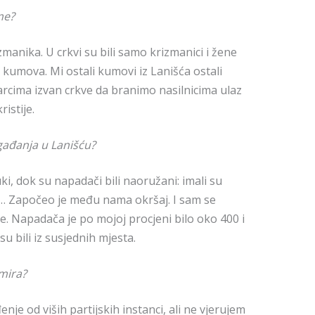
zme?
manika. U crkvi su bili samo krizmanici i žene
kumova. Mi ostali kumovi iz Lanišća ostali
cima izvan crkve da branimo nasilnicima ulaz
ristije.
ogađanja u Lanišću?
uki, dok su napadači bili naoružani: imali su
ce… Započeo je među nama okršaj. I sam se
e. Napadača je po mojoj procjeni bilo oko 400 i
 bili iz susjednih mjesta.
mira?
enje od viših partijskih instanci, ali ne vjerujem