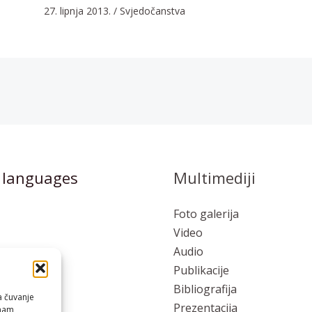
27. lipnja 2013.
/
Svjedočanstva
 languages
Multimediji
Foto galerija
Video
Audio
Publikacije
to
Bibliografija
a čuvanje
Prezentacija
 nam