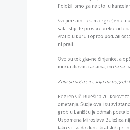
Položili smo ga na stol u kancelari
Svojim sam rukama zgrušenu muče
sakristije te prosuo preko zida 
vratio u kuću i oprao pod, ali ost
ni prali.
Ovo su tek glavne činjenice, a op
mučenikovim ranama, može se na
Koja su vaša sjećanja na pogreb 
Pogreb vlč. Bulešića 26. kolovoz
ometanja. Sudjelovali su svi stano
grob u Lanišću je odmah postalo m
Uspomena Miroslava Bulešića nij
iako su se do demokratskih promje