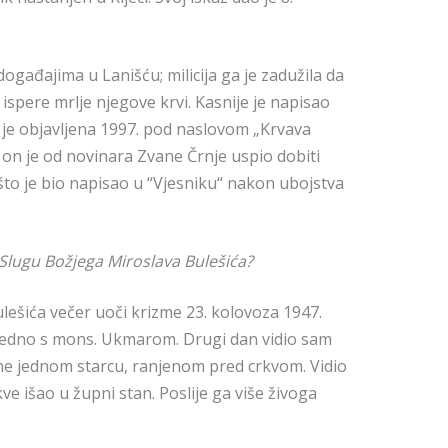
ogađajima u Lanišću; milicija ga je zadužila da
 ispere mrlje njegove krvi. Kasnije je napisao
je objavljena 1997. pod naslovom „Krvava
 on je od novinara Zvane Črnje uspio dobiti
što je bio napisao u “Vjesniku“ nakon ubojstva
i Slugu Božjega Miroslava Bulešića?
lešića večer uoči krizme 23. kolovoza 1947.
jedno s mons. Ukmarom. Drugi dan vidio sam
rane jednom starcu, ranjenom pred crkvom. Vidio
ve išao u župni stan. Poslije ga više živoga