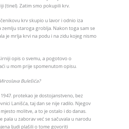
ji (tinel). Zatim smo pokupili krv.
nikovu krv skupio u lavor i odnio iza
na zemlju staroga groblja. Nakon toga sam se
ala je mrlja krvi na podu i na zidu kojeg nismo
širniji opis o svemu, a pogotovo o
ći u mom prije spomenutom opisu.
Miroslava Bulešića?
a 1947. protekao je dostojanstveno, bez
vnici Lanišća, taj dan se nije radilo. Njegov
jesto molitve, a to je ostalo i do danas.
e pala u zaborav već se sačuvala u narodu
na ljudi plašili o tome govoriti