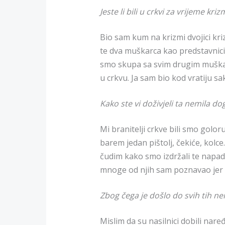
Jeste li bili u crkvi za vrijeme kri
Bio sam kum na krizmi dvojici kriz
te dva muškarca kao predstavnici 
smo skupa sa svim drugim muškar
u crkvu. Ja sam bio kod vratiju sak
Kako ste vi doživjeli ta nemila d
Mi branitelji crkve bili smo golor
barem jedan pištolj, čekiće, kol
čudim kako smo izdržali te napad
mnoge od njih sam poznavao jer su
Zbog čega je došlo do svih tih ne
Mislim da su nasilnici dobili naređ