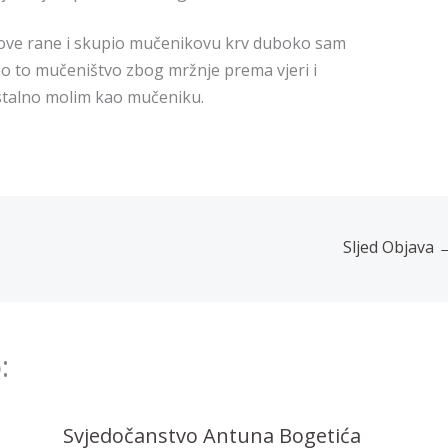
ikove rane i skupio mučenikovu krv duboko sam
io to mučeništvo zbog mržnje prema vjeri i
 stalno molim kao mučeniku.
Sljed Objava
:
Svjedočanstvo Antuna Bogetića