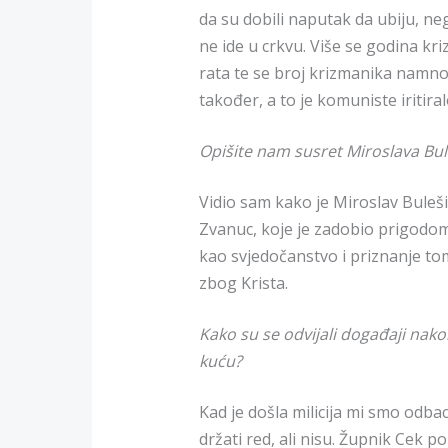
da su dobili naputak da ubiju, ne
ne ide u crkvu. Više se godina kri
rata te se broj krizmanika namnož
također, a to je komuniste iritiral
Opišite nam susret Miroslava Bule
Vidio sam kako je Miroslav Buleši
Zvanuc, koje je zadobio prigodom
kao svjedočanstvo i priznanje t
zbog Krista.
Kako su se odvijali događaji nako
kuću?
Kad je došla milicija mi smo odbaci
držati red, ali nisu. Župnik Cek p