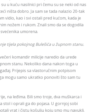
li su u kuću nasilnici pri čemu su se neki od nas
uteći ništa dobro. Ja sam se tada nalazio 20-tak
 vidio, kao i svi ostali pred kućom, kada je
jenim nožem i rukom. Znali smo da se dogodila
ri svećenika umorena.
anje tijela pokojnog Bulešića u župnom stanu.
 večeri komandir milicije naredio da urede
župnom stanu. Nekoliko dana nakon toga u
događaj. Prijepis sa vlastoručnim potpisom
ga mogu samo ukratko ponoviti što sam tu
ije, na leđima. Bili smo troje, dva muškarca i
a stol i oprali ga do pojasa. U gornjoj sobi
ali vrat i čistu košulju koju smo mu navukli.