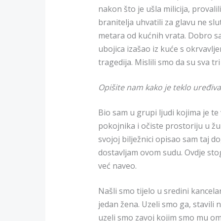
nakon što je ušla milicija, provali
branitelja uhvatili za glavu ne sl
metara od kućnih vrata. Dobro sam
ubojica izašao iz kuće s okrvavl
tragedija. Mislili smo da su sva t
Opišite nam kako je teklo uređiv
Bio sam u grupi ljudi kojima je te
pokojnika i očiste prostoriju u 
svojoj bilježnici opisao sam taj 
dostavljam ovom sudu. Ovdje sto
već naveo.
Našli smo tijelo u sredini kancelar
jedan žena. Uzeli smo ga, stavili n
uzeli smo zavoj kojim smo mu omot