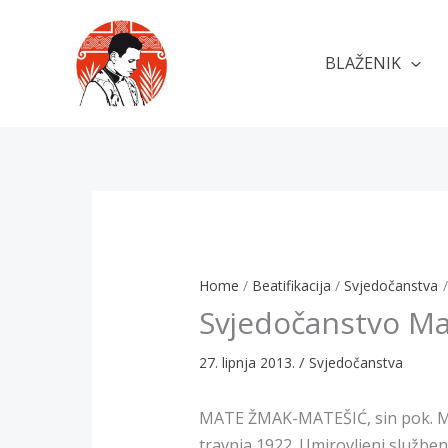
Skip
to
BLAŽENIK
content
Home
Beatifikacija
Svjedočanstva
Svjedočanstvo Ma
/
27. lipnja 2013.
Svjedočanstva
MATE ŽMAK-MATEŠIĆ, sin pok. Mat
travnja 1922. Umirovljeni službeni