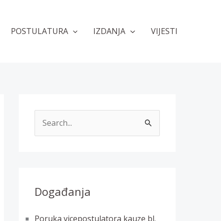
POSTULATURA
IZDANJA
VIJESTI
T
r
a
ž
i
Događanja
:
Poruka vicepostulatora kauze bl.