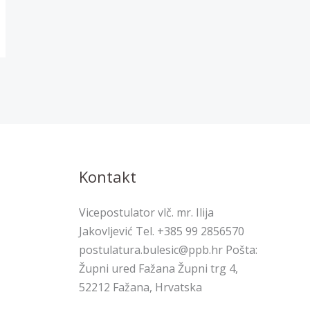
Kontakt
Vicepostulator vlč. mr. Ilija
Jakovljević Tel. +385 99 2856570
postulatura.bulesic@ppb.hr Pošta:
Župni ured Fažana Župni trg 4,
52212 Fažana, Hrvatska