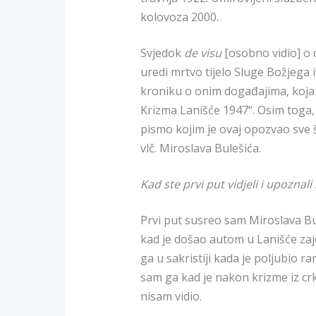
kolovoza 2000.
Svjedok
de visu
[osobno vidio] o d
uredi mrtvo tijelo Sluge Božjega i
kroniku o onim događajima, koja 
Krizma Lanišće 1947“. Osim toga,
pismo kojim je ovaj opozvao sve 
vlč. Miroslava Bulešića.
Kad ste prvi put vidjeli i upoznal
Prvi put susreo sam Miroslava Bu
kad je došao autom u Lanišće za
ga u sakristiji kada je poljubio 
sam ga kad je nakon krizme iz crk
nisam vidio.