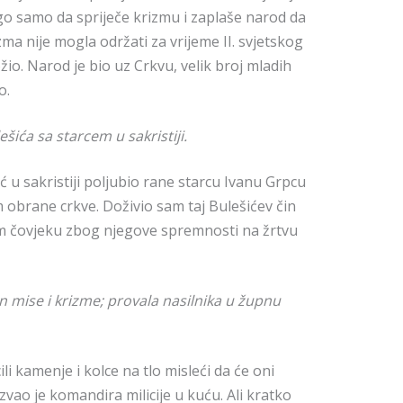
go samo da spriječe krizmu i zaplaše narod da
zma nije mogla održati za vrijeme II. svjetskog
io. Narod je bio uz Crkvu, velik broj mladih
o.
šića sa starcem u sakristiji.
ć u sakristiji poljubio rane starcu Ivanu Grpcu
 obrane crkve. Doživio sam taj Bulešićev čin
om čovjeku zbog njegove spremnosti na žrtvu
n mise i krizme; provala nasilnika u župnu
li kamenje i kolce na tlo misleći da će oni
ozvao je komandira milicije u kuću. Ali kratko