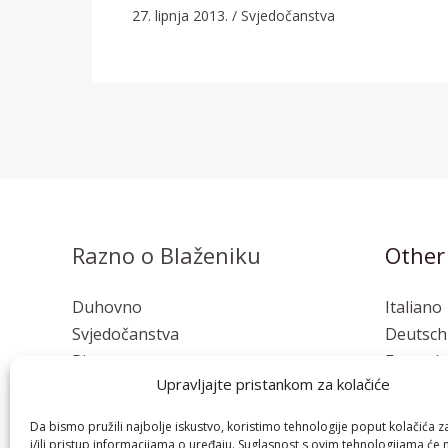
27. lipnja 2013.
/
Svjedočanstva
Razno o Blaženiku
Other
Duhovno
Italiano
Svjedočanstva
Deutsch
Pisma
Français
Upravljajte pristankom za kolačiće
Osvrti
Polski
Esperan
Da bismo pružili najbolje iskustvo, koristimo tehnologije poput kolačića z
i/ili pristup informacijama o uređaju. Suglasnost s ovim tehnologijama će