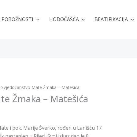
POBOŽNOSTI
HODOČAŠĆA
BEATIFIKACIJA
Svjedočanstvo Mate Žmaka – Matešića
te Žmaka – Matešića
e i pok. Marije Šverko, rođen u Lanišću 17.
k nastanjen u Rijeci. Svoj iskaz dao je 8.