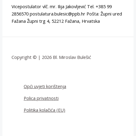
Vicepostulator vlč. mr. Ilija Jakovljević Tel. +385 99
2856570 postulatura.bulesic@ppb.hr Pošta: Župni ured
Fažana Župni trg 4, 52212 Fažana, Hrvatska
Copyright © | 2026 Bl. Miroslav Bulešić
Opći uvjeti korištenja
Polica privatnosti
Politika kolačića (EU)