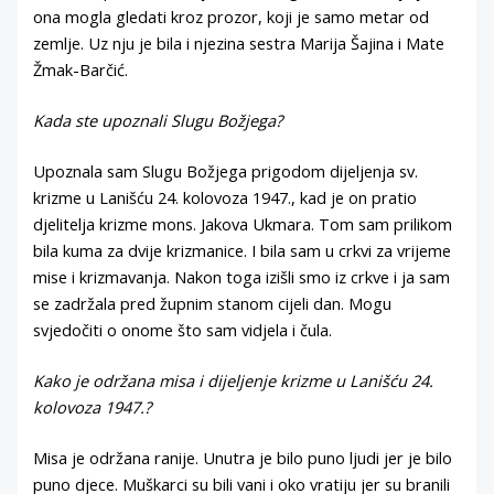
ona mogla gledati kroz prozor, koji je samo metar od
zemlje. Uz nju je bila i njezina sestra Marija Šajina i Mate
Žmak-Barčić.
Kada ste upoznali Slugu Božjega?
Upoznala sam Slugu Božjega prigodom dijeljenja sv.
krizme u Lanišću 24. kolovoza 1947., kad je on pratio
djelitelja krizme mons. Jakova Ukmara. Tom sam prilikom
bila kuma za dvije krizmanice. I bila sam u crkvi za vrijeme
mise i krizmavanja. Nakon toga izišli smo iz crkve i ja sam
se zadržala pred župnim stanom cijeli dan. Mogu
svjedočiti o onome što sam vidjela i čula.
Kako je održana misa i dijeljenje krizme u Lanišću 24.
kolovoza 1947.?
Misa je održana ranije. Unutra je bilo puno ljudi jer je bilo
puno djece. Muškarci su bili vani i oko vratiju jer su branili