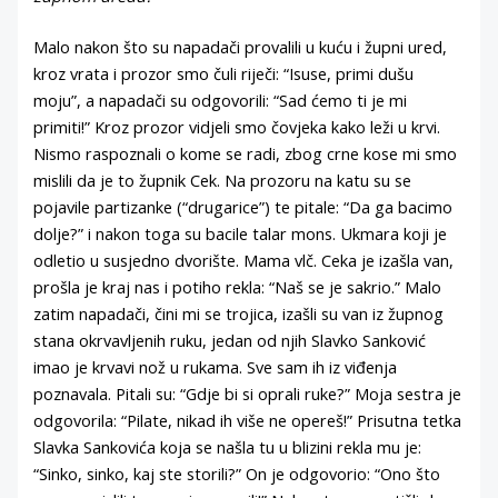
Malo nakon što su napadači provalili u kuću i župni ured,
kroz vrata i prozor smo čuli riječi: “Isuse, primi dušu
moju”, a napadači su odgovorili: “Sad ćemo ti je mi
primiti!” Kroz prozor vidjeli smo čovjeka kako leži u krvi.
Nismo raspoznali o kome se radi, zbog crne kose mi smo
mislili da je to župnik Cek. Na prozoru na katu su se
pojavile partizanke (“drugarice”) te pitale: “Da ga bacimo
dolje?” i nakon toga su bacile talar mons. Ukmara koji je
odletio u susjedno dvorište. Mama vlč. Ceka je izašla van,
prošla je kraj nas i potiho rekla: “Naš se je sakrio.” Malo
zatim napadači, čini mi se trojica, izašli su van iz župnog
stana okrvavljenih ruku, jedan od njih Slavko Sanković
imao je krvavi nož u rukama. Sve sam ih iz viđenja
poznavala. Pitali su: “Gdje bi si oprali ruke?” Moja sestra je
odgovorila: “Pilate, nikad ih više ne opereš!” Prisutna tetka
Slavka Sankovića koja se našla tu u blizini rekla mu je:
“Sinko, sinko, kaj ste storili?” On je odgovorio: “Ono što