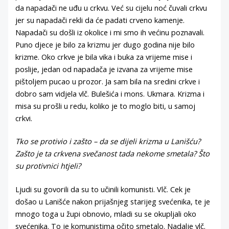
da napadači ne uđu u crkvu. Već su cijelu noć čuvali crkvu
jer su napadači rekli da će padati crveno kamenje.
Napadači su došli iz okolice i mi smo ih većinu poznavali.
Puno djece je bilo za krizmu jer dugo godina nije bilo
krizme. Oko crkve je bila vika i buka za vrijeme mise i
poslije, jedan od napadača je izvana za vrijeme mise
pištoljem pucao u prozor. Ja sam bila na sredini crkve i
dobro sam vidjela vlč. Bulešića i mons. Ukmara. Krizma i
misa su prošli u redu, koliko je to moglo biti, u samoj
crkvi.
Tko se protivio i zašto – da se dijeli krizma u Lanišću?
Zašto je ta crkvena svečanost tada nekome smetala? Što
su protivnici htjeli?
Ljudi su govorili da su to učinili komunisti. Vlč. Cek je
došao u Lanišće nakon prijašnjeg starijeg svećenika, te je
mnogo toga u župi obnovio, mladi su se okupljali oko
svećenika. To je komunistima očito smetalo. Nadalje vlč.