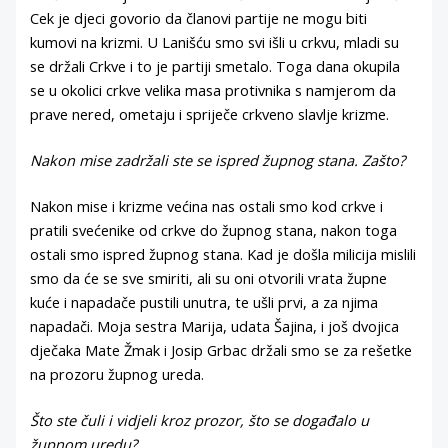
Cek je djeci govorio da članovi partije ne mogu biti
kumovi na krizmi. U Lanišću smo svi išli u crkvu, mladi su
se držali Crkve i to je partiji smetalo. Toga dana okupila
se u okolici crkve velika masa protivnika s namjerom da
prave nered, ometaju i spriječe crkveno slavlje krizme.
Nakon mise zadržali ste se ispred župnog stana. Zašto?
Nakon mise i krizme većina nas ostali smo kod crkve i
pratili svećenike od crkve do župnog stana, nakon toga
ostali smo ispred župnog stana. Kad je došla milicija mislili
smo da će se sve smiriti, ali su oni otvorili vrata župne
kuće i napadače pustili unutra, te ušli prvi, a za njima
napadači. Moja sestra Marija, udata Šajina, i još dvojica
dječaka Mate Žmak i Josip Grbac držali smo se za rešetke
na prozoru župnog ureda.
Što ste čuli i vidjeli kroz prozor, što se događalo u
župnom uredu?