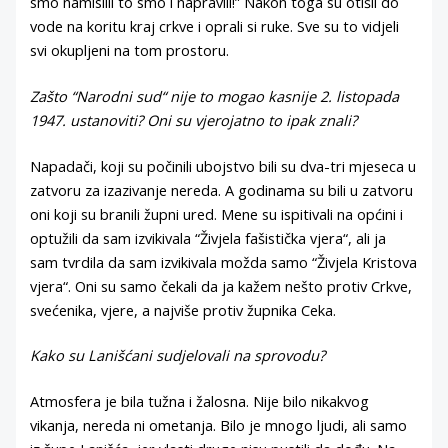
smo namislili to smo i napravili!” Nakon toga su otišli do
vode na koritu kraj crkve i oprali si ruke. Sve su to vidjeli
svi okupljeni na tom prostoru.
Zašto “Narodni sud“ nije to mogao kasnije 2. listopada
1947. ustanoviti? Oni su vjerojatno to ipak znali?
Napadači, koji su počinili ubojstvo bili su dva-tri mjeseca u
zatvoru za izazivanje nereda. A godinama su bili u zatvoru
oni koji su branili župni ured. Mene su ispitivali na općini i
optužili da sam izvikivala “Živjela fašistička vjera“, ali ja
sam tvrdila da sam izvikivala možda samo “Živjela Kristova
vjera“. Oni su samo čekali da ja kažem nešto protiv Crkve,
svećenika, vjere, a najviše protiv župnika Ceka.
Kako su Lanišćani sudjelovali na sprovodu?
Atmosfera je bila tužna i žalosna. Nije bilo nikakvog
vikanja, nereda ni ometanja. Bilo je mnogo ljudi, ali samo