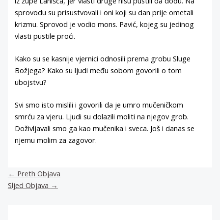
iz župe Lanišća, jer vlasti druge nisu pustili da dođu. Na
sprovodu su prisustvovali i oni koji su dan prije ometali
krizmu. Sprovod je vodio mons. Pavić, kojeg su jedinog
vlasti pustile proći.
Kako su se kasnije vjernici odnosili prema grobu Sluge
Božjega? Kako su ljudi među sobom govorili o tom
ubojstvu?
Svi smo isto mislili i govorili da je umro mučeničkom
smrću za vjeru. Ljudi su dolazili moliti na njegov grob.
Doživljavali smo ga kao mučenika i sveca. Još i danas se
njemu molim za zagovor.
←
Preth Objava
Sljed Objava
→