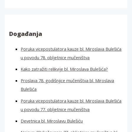
a
ž
i
:
Događanja
Poruka vicepostulatora kauze bl. Miroslava Bulešića
u povodu 78. obljetnice mučeništva
Kako zatražiti relikvije bl. Miroslava Bulešića?
Proslava 78. godišnjice mučeništva bl. Miroslava
Bulešića
Poruka vicepostulatora kauze bl. Miroslava Bulešića
u povodu 77. obljetnice mučeništva
Devetnica bl. Miroslavu Bulešiću