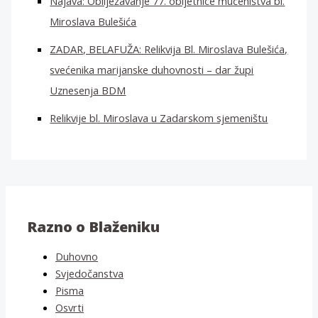
Najava: Obilježavanje 77. obljetnice mučeništva bl.
Miroslava Bulešića
ZADAR, BELAFUŽA: Relikvija Bl. Miroslava Bulešića,
svećenika marijanske duhovnosti – dar župi
Uznesenja BDM
Relikvije bl. Miroslava u Zadarskom sjemeništu
Razno o Blaženiku
Duhovno
Svjedočanstva
Pisma
Osvrti