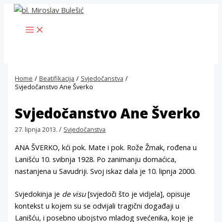
Skip
to
MAIN
content
MENU
Home
Beatifikacija
Svjedočanstva
Svjedočanstvo Ane Šverko
Svjedočanstvo Ane Šverko
/
27. lipnja 2013.
Svjedočanstva
ANA ŠVERKO, kći pok. Mate i pok. Rože Žmak, rođena u
Lanišću 10. svibnja 1928. Po zanimanju domaćica,
nastanjena u Savudriji. Svoj iskaz dala je 10. lipnja 2000.
Svjedokinja je
de visu
[svjedoči što je vidjela], opisuje
kontekst u kojem su se odvijali tragični događaji u
Lanišću, i posebno ubojstvo mladog svećenika, koje je