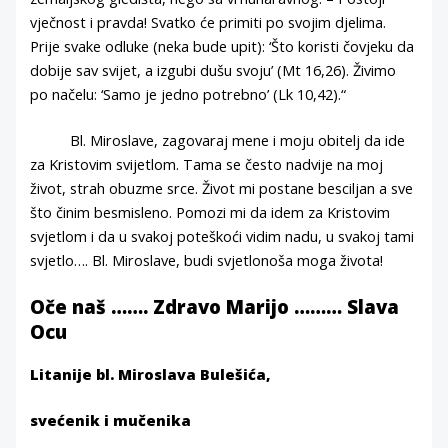
vječnost i pravda! Svatko će primiti po svojim djelima.
Prije svake odluke (neka bude upit): ‘Što koristi čovjeku da
dobije sav svijet, a izgubi dušu svoju’ (Mt 16,26). Živimo
po načelu: ‘Samo je jedno potrebno’ (Lk 10,42).“
Bl. Miroslave, zagovaraj mene i moju obitelj da ide
za Kristovim svijetlom. Tama se često nadvije na moj
život, strah obuzme srce. Život mi postane besciljan a sve
što činim besmisleno. Pomozi mi da idem za Kristovim
svjetlom i da u svakoj poteškoći vidim nadu, u svakoj tami
svjetlo…. Bl. Miroslave, budi svjetlonoša moga života!
Oče naš ……. Zdravo Marijo ……… Slava
Ocu
Litanije bl. Miroslava Bulešića,
svećenik i mučenika