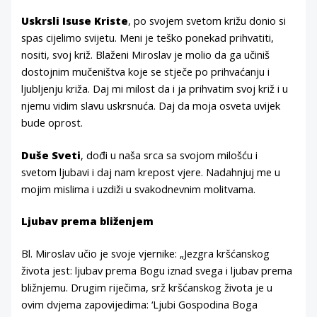
Uskrsli Isuse Kriste
, po svojem svetom križu donio si
spas cijelimo svijetu. Meni je teško ponekad prihvatiti,
nositi, svoj križ. Blaženi Miroslav je molio da ga učiniš
dostojnim mučeništva koje se stječe po prihvaćanju i
ljubljenju križa. Daj mi milost da i ja prihvatim svoj križ i u
njemu vidim slavu uskrsnuća. Daj da moja osveta uvijek
bude oprost.
Duše Sveti
, dođi u naša srca sa svojom milošću i
svetom ljubavi i daj nam krepost vjere. Nadahnjuj me u
mojim mislima i uzdiži u svakodnevnim molitvama.
Ljubav prema bliženjem
Bl. Miroslav učio je svoje vjernike: „Jezgra kršćanskog
života jest: ljubav prema Bogu iznad svega i ljubav prema
bližnjemu. Drugim riječima, srž kršćanskog života je u
ovim dvjema zapovijedima: ‘Ljubi Gospodina Boga