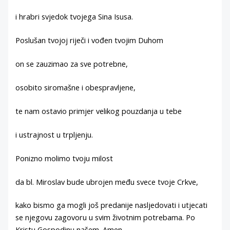
i hrabri svjedok tvojega Sina Isusa.
Poslušan tvojoj riječi i vođen tvojim Duhom
on se zauzimao za sve potrebne,
osobito siromašne i obespravljene,
te nam ostavio primjer velikog pouzdanja u tebe
i ustrajnost u trpljenju.
Ponizno molimo tvoju milost
da bl. Miroslav bude ubrojen među svece tvoje Crkve,
kako bismo ga mogli još predanije nasljedovati i utjecati
se njegovu zagovoru u svim životnim potrebama. Po
Kristu Gospodinu našem. Amen.