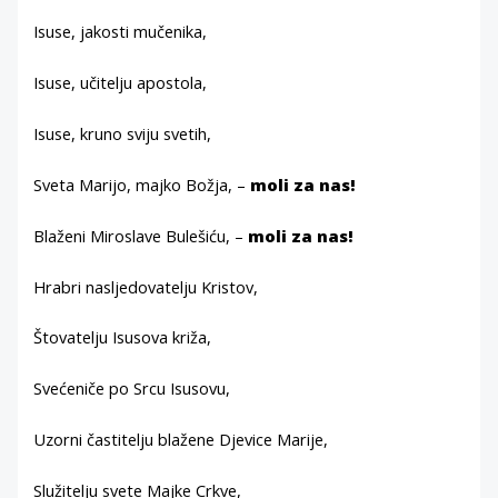
Isuse, jakosti mučenika,
Isuse, učitelju apostola,
Isuse, kruno sviju svetih,
Sveta Marijo, majko Božja, –
moli za nas!
Blaženi Miroslave Bulešiću, –
moli za nas!
Hrabri nasljedovatelju Kristov,
Štovatelju Isusova križa,
Svećeniče po Srcu Isusovu,
Uzorni častitelju blažene Djevice Marije,
Služitelju svete Majke Crkve,