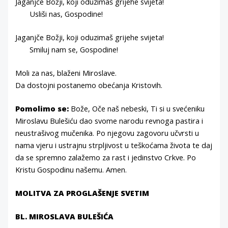
Jaganjče Božji, koji oduzimaš grijehe svijeta!
Usliši nas, Gospodine!
Jaganjče Božji, koji oduzimaš grijehe svijeta!
Smiluj nam se, Gospodine!
Moli za nas, blaženi Miroslave.
Da dostojni postanemo obećanja Kristovih.
Pomolimo se:
Bože, Oče naš nebeski, Ti si u svećeniku
Miroslavu Bulešiću dao svome narodu revnoga pastira i
neustrašivog mučenika. Po njegovu zagovoru učvrsti u
nama vjeru i ustrajnu strpljivost u teškoćama života te daj
da se spremno zalažemo za rast i jedinstvo Crkve. Po
Kristu Gospodinu našemu. Amen.
MOLITVA ZA PROGLAŠENJE SVETIM
BL. MIROSLAVA BULEŠIĆA