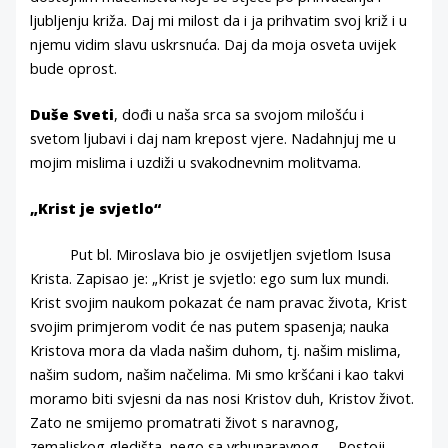
ljubljenju križa. Daj mi milost da i ja prihvatim svoj križ i u
njemu vidim slavu uskrsnuća. Daj da moja osveta uvijek
bude oprost.
Duše Sveti
, dođi u naša srca sa svojom milošću i
svetom ljubavi i daj nam krepost vjere. Nadahnjuj me u
mojim mislima i uzdiži u svakodnevnim molitvama.
„Krist je svjetlo“
Put bl. Miroslava bio je osvijetljen svjetlom Isusa
Krista. Zapisao je: „Krist je svjetlo: ego sum lux mundi.
Krist svojim naukom pokazat će nam pravac života, Krist
svojim primjerom vodit će nas putem spasenja; nauka
Kristova mora da vlada našim duhom, tj. našim mislima,
našim sudom, našim načelima. Mi smo kršćani i kao takvi
moramo biti svjesni da nas nosi Kristov duh, Kristov život.
Zato ne smijemo promatrati život s naravnog,
zemaljskog gledišta, nego sa vrhunaravnog. – Postoji