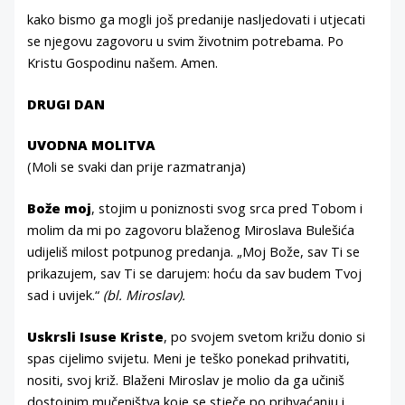
kako bismo ga mogli još predanije nasljedovati i utjecati
se njegovu zagovoru u svim životnim potrebama. Po
Kristu Gospodinu našem. Amen.
DRUGI DAN
UVODNA MOLITVA
(Moli se svaki dan prije razmatranja)
Bože moj
, stojim u poniznosti svog srca pred Tobom i
molim da mi po zagovoru blaženog Miroslava Bulešića
udijeliš milost potpunog predanja. „Moj Bože, sav Ti se
prikazujem, sav Ti se darujem: hoću da sav budem Tvoj
sad i uvijek.“
(bl. Miroslav).
Uskrsli Isuse Kriste
, po svojem svetom križu donio si
spas cijelimo svijetu. Meni je teško ponekad prihvatiti,
nositi, svoj križ. Blaženi Miroslav je molio da ga učiniš
dostojnim mučeništva koje se stječe po prihvaćanju i