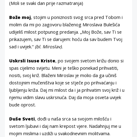
(Moli se svaki dan prije razmatranja)
Bože moj
, stojim u poniznosti svog srca pred Tobom i
molim da mi po zagovoru blaženog Miroslava Bulešića
udijeliš milost potpunog predanja. „Moj Bože, sav Ti se
prikazujem, sav Ti se darujem: hoću da sav budem Tvoj
sad i uvijek.“
(bl. Miroslav).
Uskrsli Isuse Kriste
, po svojem svetom križu donio si
spas cijelimo svijetu. Meni je teško ponekad prihvatiti,
nositi, svoj križ. Blaženi Miroslav je molio da ga učiniš
dostojnim mučeništva koje se stječe po prihvaćanju i
ljubljenju križa. Daj mi milost da i ja prihvatim svoj križ i u
njemu vidim slavu uskrsnuća. Daj da moja osveta uvijek
bude oprost.
Duše Sveti
, dođi u naša srca sa svojom milošću i
svetom ljubavi i daj nam krepost vjere. Nadahnjuj me u
mojim mislima i uzdiži u svakodnevnim molitvama.