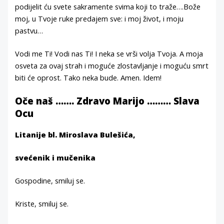
podijelit ću svete sakramente svima koji to traže….Bože
moj, u Tvoje ruke predajem sve: i moj život, i moju
pastvu…
Vodi me Ti! Vodi nas Ti! I neka se vrši volja Tvoja. A moja
osveta za ovaj strah i moguće zlostavljanje i moguću smrt
biti će oprost. Tako neka bude. Amen. Idem!
Oče naš ……. Zdravo Marijo ……… Slava
Ocu
Litanije bl. Miroslava Bulešića,
svećenik i mučenika
Gospodine, smiluj se.
Kriste, smiluj se.