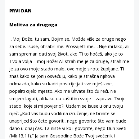
PRVI DAN
Molitva za drugoga
„Moj Bože, tu sam. Bojim se. Možda više za druge nego
za sebe. Isuse, ohrabri me. Prosvijetli me.….Nije mi lako, ali
sam spreman dati svoj život, ako Ti to hoćeš, ako je to
Tvoja volja – moj Bože! Ali strah me je za druge, strah me
je za ovo moje stado malo, ove moje sirote župljane. Ti
znaš kako se (oni) osvećuju, kako je strašna njihova
odmazda, kako su kadri postrijeljati sve mještane,
popaliti cijelo mjesto. Ako me uhvate što ću reći. Ne
smijem lagati, ali kako da zaštitim svoje – zapravo Tvoje
stado, koje si mi povjerio?! Uzdam se Isuse u onu tvoju
riječ: „Kad vas budu vodili na izručenje, ne brinite se
unaprijed što ćete govoriti, nego govorite što vam bude
dano u onaj čas. Ta niste vi koji govorite, nego Duh Sveti
(Mk 13,11).“ Ja sam Gospodine Bože Tvoj svećenik i