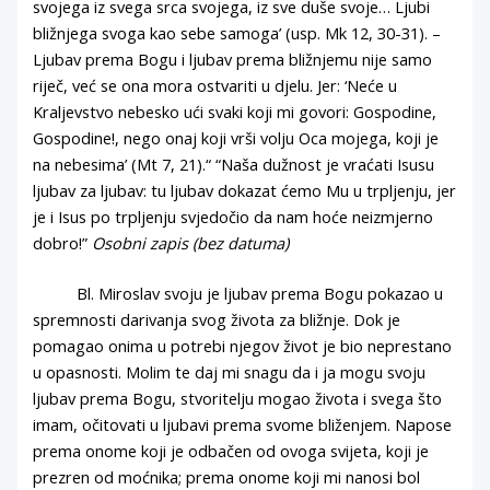
svojega iz svega srca svojega, iz sve duše svoje… Ljubi
bližnjega svoga kao sebe samoga’ (usp. Mk 12, 30-31). –
Ljubav prema Bogu i ljubav prema bližnjemu nije samo
riječ, već se ona mora ostvariti u djelu. Jer: ‘Neće u
Kraljevstvo nebesko ući svaki koji mi govori: Gospodine,
Gospodine!, nego onaj koji vrši volju Oca mojega, koji je
na nebesima’ (Mt 7, 21).“ “Naša dužnost je vraćati Isusu
ljubav za ljubav: tu ljubav dokazat ćemo Mu u trpljenju, jer
je i Isus po trpljenju svjedočio da nam hoće neizmjerno
dobro!”
Osobni zapis (bez datuma)
Bl. Miroslav svoju je ljubav prema Bogu pokazao u
spremnosti darivanja svog života za bližnje. Dok je
pomagao onima u potrebi njegov život je bio neprestano
u opasnosti. Molim te daj mi snagu da i ja mogu svoju
ljubav prema Bogu, stvoritelju mogao života i svega što
imam, očitovati u ljubavi prema svome bliženjem. Napose
prema onome koji je odbačen od ovoga svijeta, koji je
prezren od moćnika; prema onome koji mi nanosi bol