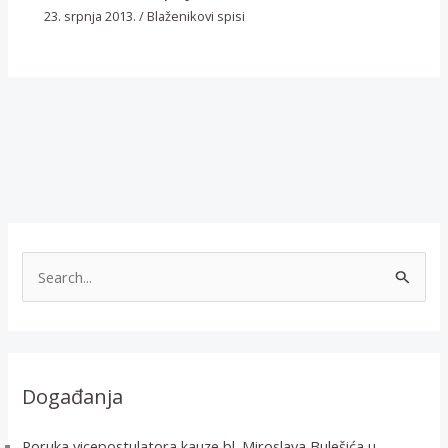
23. srpnja 2013.
/
Blaženikovi spisi
T
r
a
ž
i
Događanja
:
Poruka vicepostulatora kauze bl. Miroslava Bulešića u