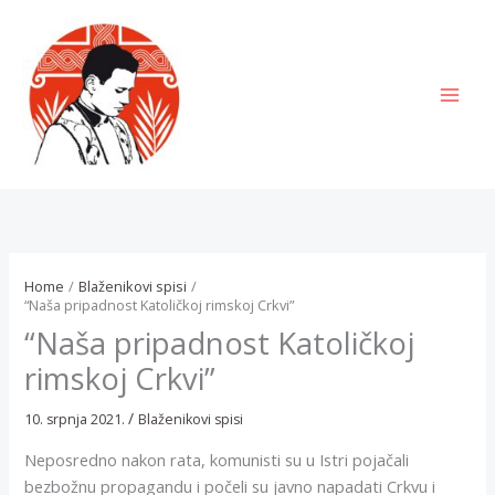
Skip
to
content
MAI
MEN
Home
Blaženikovi spisi
“Naša pripadnost Katoličkoj rimskoj Crkvi”
“Naša pripadnost Katoličkoj
rimskoj Crkvi”
/
10. srpnja 2021.
Blaženikovi spisi
Neposredno nakon rata, komunisti su u Istri pojačali
bezbožnu propagandu i počeli su javno napadati Crkvu i