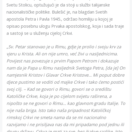
Svetu Stolicu, optužujući je da stoji u službi talijanske
nacionalističke politike. Bulešić je, na blagdan Svetih
apostola Petra i Pavla 1945., održao homiliju u kojoj je
opisao posebnu ulogu Prvaka apostolskog, koja i sada traje
a sastoji se u služenju cijeloj Crkvi.
„Sv. Petar stanovao je u Rimu, gdje je prolio i svoju krv za
vjeru u Krista. Ali on nije umro, već živi u nasljednicima.
Povijest nas povezuje s prvim Papom Petrom i dokazuje
nam da je Papa u Rimu nasljednik Svetoga Petra, [da je] On
namjesnik Kristov i Glavar Crkve Kristove… Mi poput dobre
djece pustimo se voditi od majke Crkve i tako ćemo postići
svoj cilj. – Kad se govori o Rimu, govori se o središtu
Katoličke Crkve, koja je po cijelom svijetu raširena, a
nipošto se ne govori o Rimu… kao glavnom gradu Italije. To
nije naša briga. Isto tako naša pripadnost Katoličkoj
rimskoj Crkvi ne smeta nama da se mi nacionalno
razvijamo i ne prisiljava nas da mi pripadamo pod jednu ili
drugu državu. Crkva je mati za sve, bez ikakve razlike. Isto