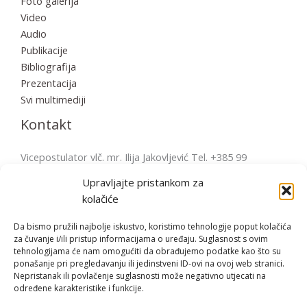
Foto galerija
Video
Audio
Publikacije
Bibliografija
Prezentacija
Svi multimediji
Kontakt
Vicepostulator vlč. mr. Ilija Jakovljević Tel. +385 99
2856570 postulatura.bulesic@ppb.hr Pošta: Župni ured
Upravljajte pristankom za
Fažana Župni trg 4, 52212 Fažana, Hrvatska
kolačiće
Da bismo pružili najbolje iskustvo, koristimo tehnologije poput kolačića
za čuvanje i/ili pristup informacijama o uređaju. Suglasnost s ovim
tehnologijama će nam omogućiti da obrađujemo podatke kao što su
Copyright © | 2026 Bl. Miroslav Bulešić
ponašanje pri pregledavanju ili jedinstveni ID-ovi na ovoj web stranici.
Nepristanak ili povlačenje suglasnosti može negativno utjecati na
određene karakteristike i funkcije.