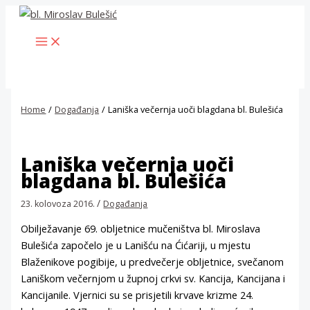
Skip
to
MAIN
content
MENU
Home
Događanja
Laniška večernja uoči blagdana bl. Bulešića
Laniška večernja uoči
blagdana bl. Bulešića
/
23. kolovoza 2016.
Događanja
Obilježavanje 69. obljetnice mučeništva bl. Miroslava
Bulešića započelo je u Lanišću na Ćićariji, u mjestu
Blaženikove pogibije, u predvečerje obljetnice, svečanom
Laniškom večernjom u župnoj crkvi sv. Kancija, Kancijana i
Kancijanile. Vjernici su se prisjetili krvave krizme 24.