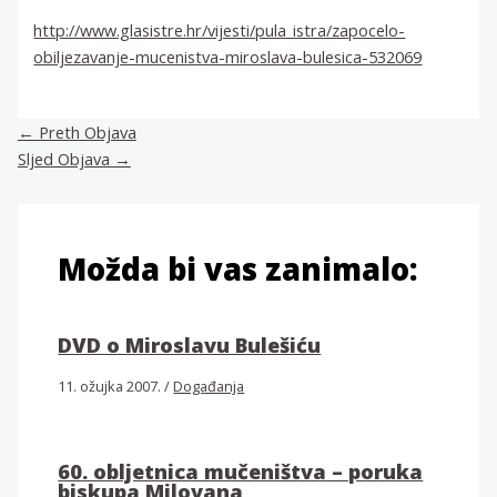
http://www.glasistre.hr/vijesti/pula_istra/zapocelo-
obiljezavanje-mucenistva-miroslava-bulesica-532069
←
Preth Objava
Sljed Objava
→
Možda bi vas zanimalo:
DVD o Miroslavu Bulešiću
11. ožujka 2007.
/
Događanja
60. obljetnica mučeništva – poruka
biskupa Milovana