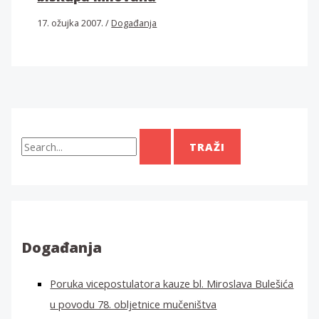
17. ožujka 2007.
/
Događanja
T
r
a
ž
i
:
Događanja
Poruka vicepostulatora kauze bl. Miroslava Bulešića
u povodu 78. obljetnice mučeništva