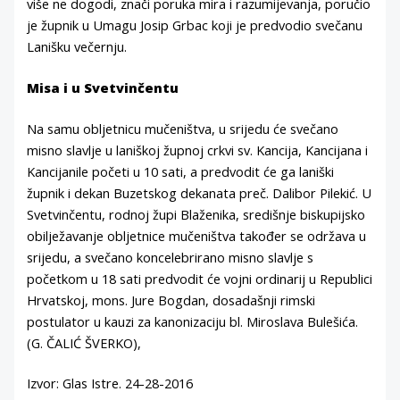
više ne dogodi, znači poruka mira i razumijevanja, poručio
je župnik u Umagu Josip Grbac koji je predvodio svečanu
Lanišku večernju.
Misa i u Svetvinčentu
Na samu obljetnicu mučeništva, u srijedu će svečano
misno slavlje u laniškoj župnoj crkvi sv. Kancija, Kancijana i
Kancijanile početi u 10 sati, a predvodit će ga laniški
župnik i dekan Buzetskog dekanata preč. Dalibor Pilekić. U
Svetvinčentu, rodnoj župi Blaženika, središnje biskupijsko
obilježavanje obljetnice mučeništva također se održava u
srijedu, a svečano koncelebrirano misno slavlje s
početkom u 18 sati predvodit će vojni ordinarij u Republici
Hrvatskoj, mons. Jure Bogdan, dosadašnji rimski
postulator u kauzi za kanonizaciju bl. Miroslava Bulešića.
(G. ČALIĆ ŠVERKO),
Izvor: Glas Istre. 24-28-2016