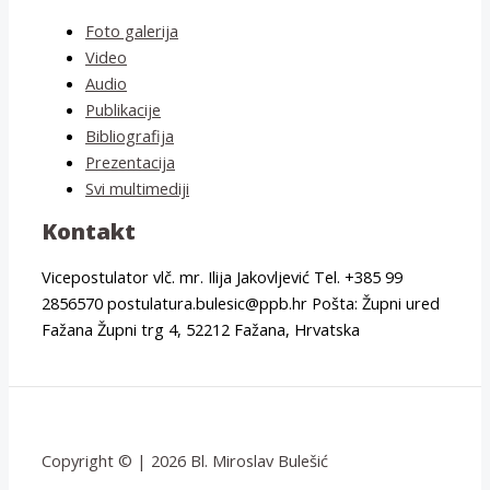
Foto galerija
Video
Audio
Publikacije
Bibliografija
Prezentacija
Svi multimediji
Kontakt
Vicepostulator vlč. mr. Ilija Jakovljević Tel. +385 99
2856570 postulatura.bulesic@ppb.hr Pošta: Župni ured
Fažana Župni trg 4, 52212 Fažana, Hrvatska
Copyright © | 2026 Bl. Miroslav Bulešić