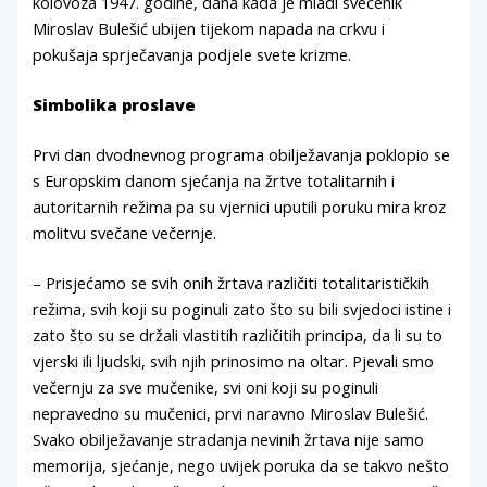
kolovoza 1947. godine, dana kada je mladi svećenik
Miroslav Bulešić ubijen tijekom napada na crkvu i
pokušaja sprječavanja podjele svete krizme.
Simbolika proslave
Prvi dan dvodnevnog programa obilježavanja poklopio se
s Europskim danom sjećanja na žrtve totalitarnih i
autoritarnih režima pa su vjernici uputili poruku mira kroz
molitvu svečane večernje.
– Prisjećamo se svih onih žrtava različiti totalitarističkih
režima, svih koji su poginuli zato što su bili svjedoci istine i
zato što su se držali vlastitih različitih principa, da li su to
vjerski ili ljudski, svih njih prinosimo na oltar. Pjevali smo
večernju za sve mučenike, svi oni koji su poginuli
nepravedno su mučenici, prvi naravno Miroslav Bulešić.
Svako obilježavanje stradanja nevinih žrtava nije samo
memorija, sjećanje, nego uvijek poruka da se takvo nešto