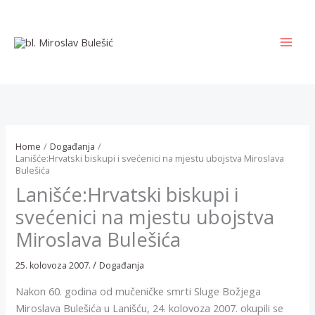
Skip
to
content
MAI
MEN
Home
Događanja
Lanišće:Hrvatski biskupi i svećenici na mjestu ubojstva Miroslava
Bulešića
Lanišće:Hrvatski biskupi i
svećenici na mjestu ubojstva
Miroslava Bulešića
/
25. kolovoza 2007.
Događanja
Nakon 60. godina od mučeničke smrti Sluge Božjega
Miroslava Bulešića u Lanišću, 24. kolovoza 2007. okupili se