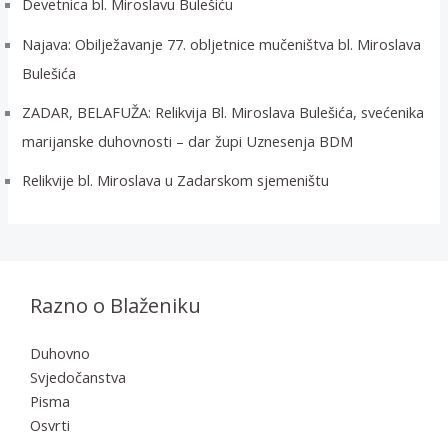
Devetnica bl. Miroslavu Bulešiću
Najava: Obilježavanje 77. obljetnice mučeništva bl. Miroslava
Bulešića
ZADAR, BELAFUŽA: Relikvija Bl. Miroslava Bulešića, svećenika
marijanske duhovnosti – dar župi Uznesenja BDM
Relikvije bl. Miroslava u Zadarskom sjemeništu
Razno o Blaženiku
Duhovno
Svjedočanstva
Pisma
Osvrti