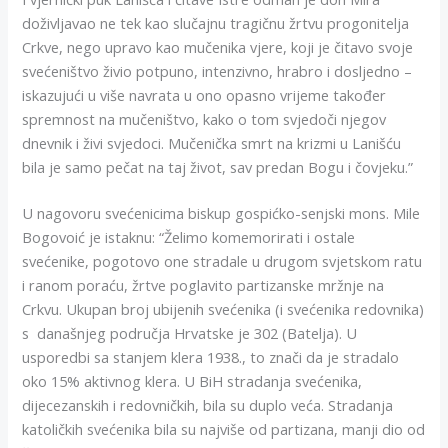
doživljavao ne tek kao slučajnu tragičnu žrtvu progonitelja
Crkve, nego upravo kao mučenika vjere, koji je čitavo svoje
svećeništvo živio potpuno, intenzivno, hrabro i dosljedno –
iskazujući u više navrata u ono opasno vrijeme također
spremnost na mučeništvo, kako o tom svjedoči njegov
dnevnik i živi svjedoci. Mučenička smrt na krizmi u Lanišću
bila je samo pečat na taj život, sav predan Bogu i čovjeku.”
U nagovoru svećenicima biskup gospićko-senjski mons. Mile
Bogovoić je istaknu: “Želimo komemorirati i ostale
svećenike, pogotovo one stradale u drugom svjetskom ratu
i ranom poraću, žrtve poglavito partizanske mržnje na
Crkvu. Ukupan broj ubijenih svećenika (i svećenika redovnika)
s današnjeg područja Hrvatske je 302 (Batelja). U
usporedbi sa stanjem klera 1938., to znači da je stradalo
oko 15% aktivnog klera. U BiH stradanja svećenika,
dijecezanskih i redovničkih, bila su duplo veća. Stradanja
katoličkih svećenika bila su najviše od partizana, manji dio od