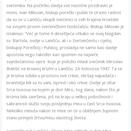
svećenika. Na početku slavlja sve nazočne pozdravio je
mons. Ivan Milovan, biskup porečki i pulski te izrazio radost
da su se u Lanišću okupili svećenici iz svih krajeva hrvatske
na svojem prvom svećeničkom hodočašću. Biskup Milovan je
istaknuo: “Već je tome 6 desetljeća otkako se ovaj blagdan
sv. Bartola, ovdje u Lanišću, ali i u Svetvinčentu i cijeloj
biskupiji Porečkoj i Pulskoj, proslavlja ne samo kao slavlje
apostola nego također kao spomen na najveće
svjedočanstvo vjere koje je položio mladi svećenik Miroslav
Bulešić na krvavoj krizmi u Lanišću, 24. kolovoza 1947. Ta se
je krizma odvila u prostoru ove crkve, okršaji napadača i
branitelja bili su tu vani, ispred i oko crkve. Ovdje je oltar
Srca Isusova na kojem je don Miro, tog dana, nakon što je
krizma bila završena, još na kraju u velikoj pobožnosti i
sabranosti služio svoju posljednju misu u čast Srca Isusova.
Nekoliko minuta nakon te mise on će u obližnjem župnom
stanu prinijeti žrtvu/misu vlastitog života.
I vjernički puk Lanišća i čitave Istre odmah je don Mira