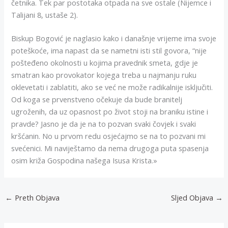
četnika. Tek par postotaka otpada na sve ostale (Nijemce i
Talijani 8, ustaše 2).
Biskup Bogović je naglasio kako i današnje vrijeme ima svoje
poteškoće, ima napast da se nametni isti stil govora, “nije
pošteđeno okolnosti u kojima pravednik smeta, gdje je
smatran kao provokator kojega treba u najmanju ruku
oklevetati i zablatiti, ako se već ne može radikalnije isključiti.
Od koga se prvenstveno očekuje da bude branitelj
ugroženih, da uz opasnost po život stoji na braniku istine i
pravde? Jasno je da je na to pozvan svaki čovjek i svaki
kršćanin. No u prvom redu osjećajmo se na to pozvani mi
svećenici. Mi naviještamo da nema drugoga puta spasenja
osim križa Gospodina našega Isusa Krista.»
←
Preth Objava
Sljed Objava
→