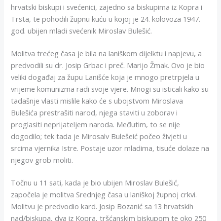
hrvatski biskupi i svećenici, zajedno sa biskupima iz Kopra i
Trsta, te pohodili župnu kuću u kojoj je 24. kolovoza 1947.
god. ubijen mladi svećenik Miroslav Bulešić.
Molitva trećeg časa je bila na laniškom dijelktu i napjevu, a
predvodili su dr. Josip Grbac i preč. Marijo Žmak. Ovo je bio
veliki događaj za župu Lanišće koja je mnogo pretrpjela u
vrijeme komunizma radi svoje vjere. Mnogi su isticali kako su
tadašnje vlasti mislile kako će s ubojstvom Miroslava
Bulešića prestrašiti narod, njega staviti u zoborav i
proglasiti neprijateljem naroda. Međutim, to se nije
dogodilo; tek tada je Mirosalv Bulešeić počeo živjeti u
srcima vjernika Istre. Postaje uzor mladima, tisuće dolaze na
njegov grob moliti.
Točnu u 11 sati, kada je bio ubijen Miroslav Bulešić,
započela je molitva Srednjeg časa u laniškoj župnoj crkvi.
Molitvu je predvodio kard. Josip Bozanić sa 13 hrvatskih
nad/biskupa, dva iz Kopra, tršćanskim biskupom te oko 250