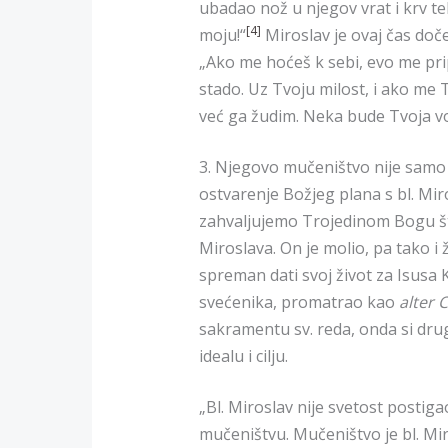
ubadao nož u njegov vrat i krv tek
[4]
moju!“
Miroslav je ovaj čas doč
„Ako me hoćeš k sebi, evo me pri
stado. Uz Tvoju milost, i ako me 
već ga žudim. Neka bude Tvoja vo
3. Njegovo mučeništvo nije samo 
ostvarenje Božjeg plana s bl. Mir
zahvaljujemo Trojedinom Bogu što 
Miroslava. On je molio, pa tako i 
spreman dati svoj život za Isusa K
svećenika, promatrao kao
alter 
sakramentu sv. reda, onda si drug
idealu i cilju.
„Bl. Miroslav nije svetost postig
mučeništvu. Mučeništvo je bl. Mir