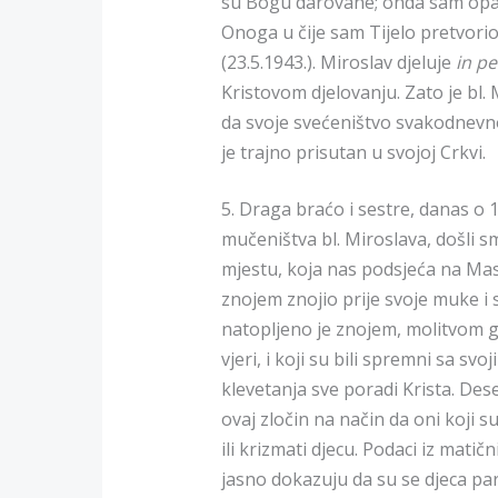
su Bogu darovane; onda sam opazi
Onoga u čije sam Tijelo pretvorio 
(23.5.1943.). Miroslav djeluje
in pe
Kristovom djelovanju. Zato je bl. 
da svoje svećeništvo svakodnevno
je trajno prisutan u svojoj Crkvi.
5. Draga braćo i sestre, danas o 10
mučeništva bl. Miroslava, došli 
mjestu, koja nas podsjeća na Masl
znojem znojio prije svoje muke i 
natopljeno je znojem, molitvom ge
vjeri, i koji su bili spremni sa sv
klevetanja sve poradi Krista. Des
ovaj zločin na način da oni koji 
ili krizmati djecu. Podaci iz mati
jasno dokazuju da su se djeca par