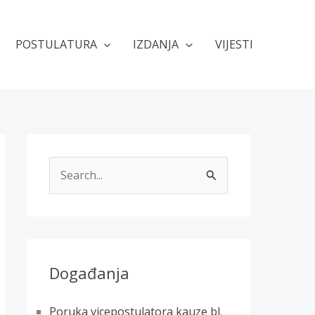
POSTULATURA
IZDANJA
VIJESTI
T
r
a
ž
i
Događanja
:
Poruka vicepostulatora kauze bl.