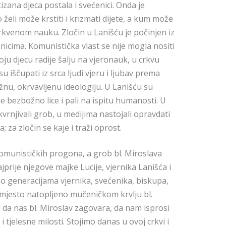
zana djeca postala i svećenici. Onda je
o želi može krstiti i krizmati dijete, a kum može
o crkvenom nauku. Zločin u Lanišću je počinjen iz
icima. Komunistička vlast se nije mogla nositi
oju djecu radije šalju na vjeronauk, u crkvu
u iščupati iz srca ljudi vjeru i ljubav prema
žnu, okrvavljenu ideologiju. U Lanišću su
je bezbožno lice i pali na ispitu humanosti. U
vrnjivali grob, u medijima nastojali opravdati
; za zločin se kaje i traži oprost.
komunističkih progona, a grob bl. Miroslava
rije njegove majke Lucije, vjernika Lanišća i
mo generacijama vjernika, svećenika, biskupa,
 mjesto natopljeno mučeničkom krvlju bl.
 da nas bl. Miroslav zagovara, da nam isprosi
jelesne milosti. Stojimo danas u ovoj crkvi i