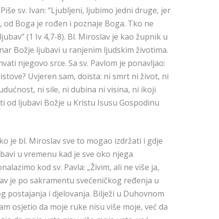
iše sv. Ivan: “Ljubljeni, ljubimo jedni druge, jer
ubi, od Boga je rođen i poznaje Boga. Tko ne
jubav” (1 Iv 4,7-8). Bl. Miroslav je kao župnik u
nar Božje ljubavi u ranjenim ljudskim životima.
vati njegovo srce. Sa sv. Pavlom je ponavljao:
istove? Uvjeren sam, doista: ni smrt ni život, ni
udućnost, ni sile, ni dubina ni visina, ni ikoji
ti od ljubavi Božje u Kristu Isusu Gospodinu
 je bl. Miroslav sve to mogao izdržati i gdje
ljubavi u vremenu kad je sve oko njega
azimo kod sv. Pavla: „Živim, ali ne više ja,
slav je po sakramentu svećeničkog ređenja u
g postajanja i djelovanja. Bilježi u Duhovnom
m osjetio da moje ruke nisu više moje, već da