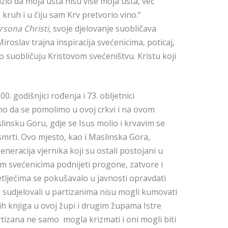
o da moja usta nisu više moja usta, već
kruh i u čiju sam Krv pretvorio vino.“
rsona Christi,
svoje djelovanje suobličava
Miroslav trajna inspiracija svećenicima, poticaj,
 suobličuju Kristovom svećeništvu. Kristu koji
0. godišnjici rođenja i 73. obljetnici
smo da se pomolimo u ovoj crkvi i na ovom
insku Goru, gdje se Isus molio i krvavim se
smrti. Ovo mjesto, kao i Maslinska Gora,
neracija vjernika koji su ostali postojani u
ojim svećenicima podnijeti progone, zatvore i
etljećima se pokušavalo u javnosti opravdati
su sudjelovali u partizanima nisu mogli kumovati
čnih knjiga u ovoj župi i drugim župama Istre
tizana ne samo mogla krizmati i oni mogli biti