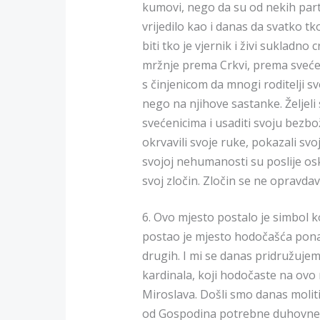
kumovi, nego da su od nekih parti
vrijedilo kao i danas da svatko tk
biti tko je vjernik i živi sukladn
mržnje prema Crkvi, prema svećen
s činjenicom da mnogi roditelji sv
nego na njihove sastanke. Željeli s
svećenicima i usaditi svoju bezbo
okrvavili svoje ruke, pokazali svo
svojoj nehumanosti su poslije osk
svoj zločin. Zločin se ne opravdava
6. Ovo mjesto postalo je simbol 
postao je mjesto hodočašća ponajp
drugih. I mi se danas pridružuje
kardinala, koji hodočaste na ovo
Miroslava. Došli smo danas moliti
od Gospodina potrebne duhovne i t