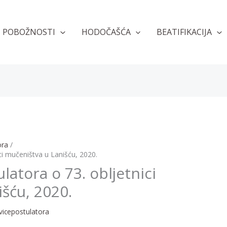
POBOŽNOSTI
HODOČAŠĆA
BEATIFIKACIJA
ora
ci mučeništva u Lanišću, 2020.
latora o 73. obljetnici
šću, 2020.
 vicepostulatora