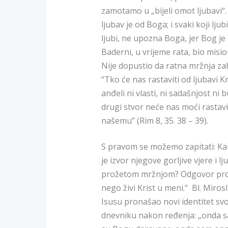
zamotamo u „bijeli omot ljubavi“. P
ljubav je od Boga; i svaki koji lj
ljubi, ne upozna Boga, jer Bog je l
Baderni, u vrijeme rata, bio misio
Nije dopustio da ratna mržnja zah
“Tko će nas rastaviti od ljubavi Kr
anđeli ni vlasti, ni sadašnjost ni b
drugi stvor neće nas moći rastavi
našemu” (Rim 8, 35. 38 – 39).
S pravom se možemo zapitati: Kako
je izvor njegove gorljive vjere i 
prožetom mržnjom? Odgovor pronal
nego živi Krist u meni.“ Bl. Miro
Isusu pronašao novi identitet svo
dnevniku nakon ređenja: „onda sa