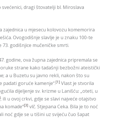
većenici, dragi štovatelji bl. Miroslava
ska zajednica u mjesecu kolovozu komemorira
šića. Ovogodišnje slavlje je u znaku 100-te
e 73. godišnjice mučeničke smrti.
47. godine, ova župna zajednica pripremala se
 poruke strane kako tadašnji bezbožni ateistički
me; a u Buzetu su javno rekli, nakon što su
[1]
šće padati goruće kamenje“.
Vlast je stvorila
ćila dijeljenje sv. krizme u Lanišću: „oteti, u
]
; ili u ovoj crkvi, gdje se slavi najveće otajstvo
[3]
i na komade“
vlč. Stjepana Ceka. Bila je to noć
li noć gdje se u tišini uz svijeću čuo šapat