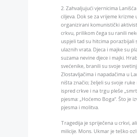
2. Zahvaljujući vjernicima Lanišća
ciljeva. Dok se za vrijeme krizme u
organizirani komunistički aktivisti
crkvu, prilikom čega su ranili nek
uspjeli tad su hitcima porazbijali
ulaznih vrata. Djeca i majke su pl
suzama nevine djece i majki. Hrabr
svećenike, branili su svoje svetin
Zlostavljačima i napadačima u Lani
ništa značio; željeli su svoje ruk
ispred crkve i na trgu pleše „smrt
pjesma: „Hoćemo Boga“. Što je izv
pjesma i molitva.
Tragedija je spriječena u crkvi, 
milicije. Mons. Ukmar je teško ozl