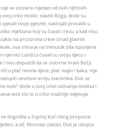
 nije se ostvario nijedan od ovih njihovih
 ovoj crkvi molilo, slavilo Boga, dotle su
 pjevali svoje pjesme, nastojali provaliti u
oliko mještana koji su čuvali crkvu; a kad nisu
 stakla na prozorima crkve iznad glavnih
akale, ova crkva je na trenutak bila ispunjena
i vjernici Lanišća čuvali su svoju djecu i
je i nisu dopustili da se oskvrne hram Božji.
šću plač nevine djece, plač majki i baka, nije
e natopiti nevinom krvlju svećenika. Dok se
no kolo“ dotle u ovoj crkvi odzvanja molitva i
ana veće zlo to u crkvi snažnije odjekuje
ali se dogodila u župnoj kući zbog propusta
ijeđen, a vlč. Miroslav zaklan. Dok je ubojica