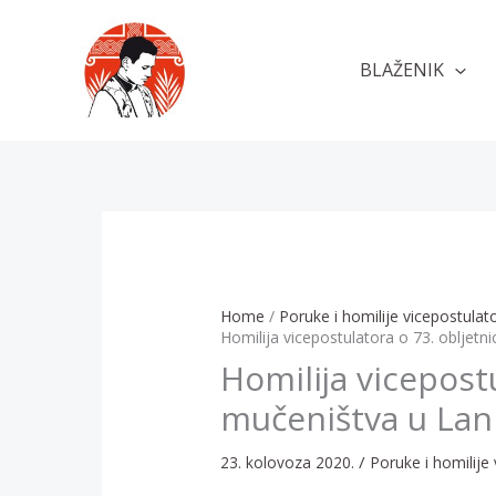
Skip
to
BLAŽENIK
content
Home
Poruke i homilije vicepostulat
Homilija vicepostulatora o 73. obljetni
Homilija vicepostu
mučeništva u Lani
/
23. kolovoza 2020.
Poruke i homilije