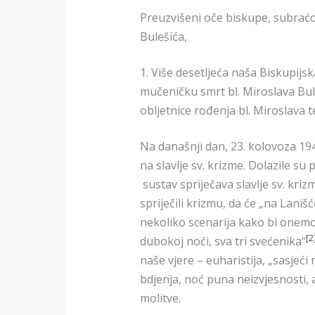
Preuzvišeni oče biskupe, subraćo s
Bulešića,
1. Više desetljeća naša Biskupij
mučeničku smrt bl. Miroslava Bule
obljetnice rođenja bl. Miroslava t
Na današnji dan, 23. kolovoza 19
na slavlje sv. krizme. Dolazile su
sustav spriječava slavlje sv. kriz
spriječili krizmu, da će „na Lani
nekoliko scenarija kako bi onemogu
[2
dubokoj noći, sva tri svećenika“
naše vjere – euharistija, „sasjeć
bdjenja, noć puna neizvjesnosti, a
molitve.