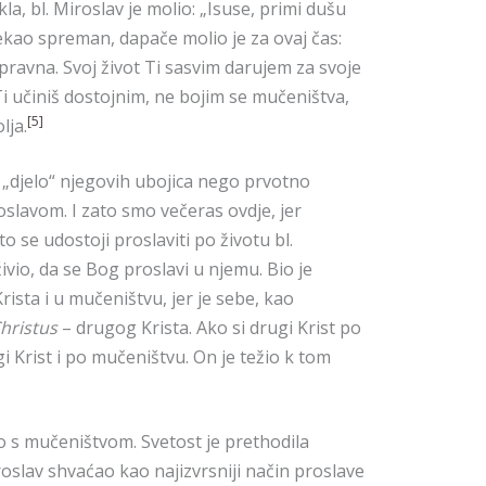
la, bl. Miroslav je molio: „Isuse, primi dušu
ekao spreman, dapače molio je za ovaj čas:
pravna. Svoj život Ti sasvim darujem za svoje
Ti učiniš dostojnim, ne bojim se mučeništva,
[5]
lja.
„djelo“ njegovih ubojica nego prvotno
oslavom. I zato smo večeras ovdje, jer
se udostoji proslaviti po životu bl.
živio, da se Bog proslavi u njemu. Bio je
rista i u mučeništvu, jer je sebe, kao
Christus
– drugog Krista. Ako si drugi Krist po
i Krist i po mučeništvu. On je težio k tom
ao s mučeništvom. Svetost je prethodila
oslav shvaćao kao najizvrsniji način proslave