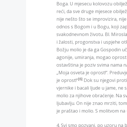
Boga. U mjesecu kolovozu obilje
reći, da sve druge mjesece obiljež
nije nešto što se improvizira, nije
odnos s Bogom i u Bogu, koji zap
svakodnevnom životu. Bl. Mirosla
i žalosti, progonstva i uspjehe ot
Božju molio je da ga Gospodin uč
agonije, umiranja, mogao oprost
ostavština je poziv svima nama n
„Moja osveta je oprost!“. Preduv
[6]
je oprost!“
Dok su njegovi protiv
vjernike i bacali ljude u jame, ne 
molio za njihove obraćenje. Na 
ljubavlju. On nije znao mrziti, to
je praštao i molio. S molitvom n
4. Svi smo pozvani, po uzoru na b