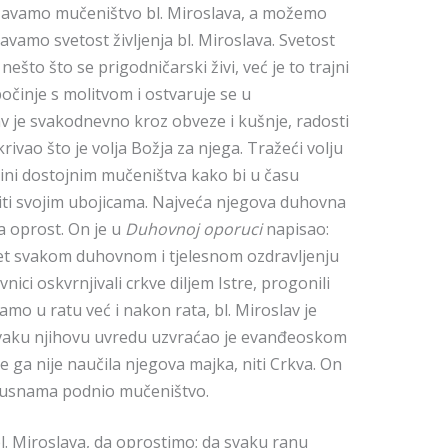
žavamo mučeništvo bl. Miroslava, a možemo
avamo svetost življenja bl. Miroslava. Svetost
 nešto što se prigodničarski živi, već je to trajni
očinje s molitvom i ostvaruje se u
v je svakodnevno kroz obveze i kušnje, radosti
krivao što je volja Božja za njega. Tražeći volju
ini dostojnim mučeništva kako bi u času
iti svojim ubojicama. Najveća njegova duhovna
a oprost. On je u
Duhovnoj oporuci
napisao:
jet svakom duhovnom i tjelesnom ozdravljenju
nici oskvrnjivali crkve diljem Istre, progonili
samo u ratu već i nakon rata, bl. Miroslav je
svaku njihovu uvredu uzvraćao je evanđeoskom
me ga nije naučila njegova majka, niti Crkva. On
a usnama podnio mučeništvo.
l. Miroslava, da oprostimo; da svaku ranu