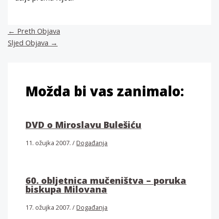
←
Preth Objava
Sljed Objava
→
Možda bi vas zanimalo:
DVD o Miroslavu Bulešiću
11. ožujka 2007.
/
Događanja
60. obljetnica mučeništva – poruka
biskupa Milovana
17. ožujka 2007.
/
Događanja