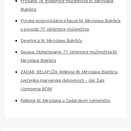
Proslava 78. godišnjice mučeništva bl. Miroslava
Bulešića
Poruka vicepostulatora kauze bl. Miroslava Bulešića
u povodu 77. obljetnice mučeništva
Devetnica bl. Miroslavu Bulešiću
Najava: Obilježavanje 77. obljetnice mučeništva bl.
Miroslava Bulešića
ZADAR, BELAFUŽA: Relikvija Bl. Miroslava Bulešića,
svećenika marijanske duhovnosti – dar župi
Uznesenja BDM
Relikvije bl. Miroslava u Zadarskom sjemeništu