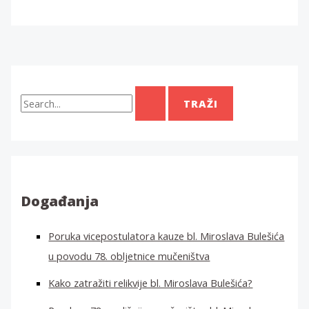
T
r
a
ž
i
:
Događanja
Poruka vicepostulatora kauze bl. Miroslava Bulešića
u povodu 78. obljetnice mučeništva
Kako zatražiti relikvije bl. Miroslava Bulešića?