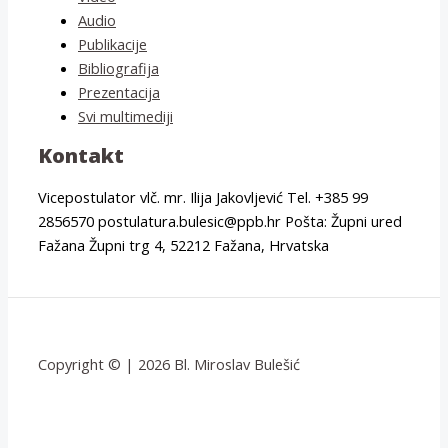
Audio
Publikacije
Bibliografija
Prezentacija
Svi multimediji
Kontakt
Vicepostulator vlč. mr. Ilija Jakovljević Tel. +385 99
2856570 postulatura.bulesic@ppb.hr Pošta: Župni ured
Fažana Župni trg 4, 52212 Fažana, Hrvatska
Copyright © | 2026 Bl. Miroslav Bulešić