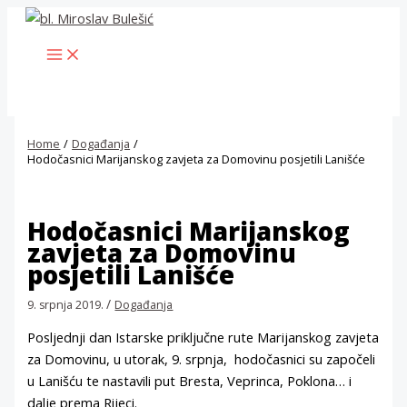
Skip
to
MAIN
content
MENU
Home
Događanja
Hodočasnici Marijanskog zavjeta za Domovinu posjetili Lanišće
Hodočasnici Marijanskog
zavjeta za Domovinu
posjetili Lanišće
/
9. srpnja 2019.
Događanja
Posljednji dan Istarske priključne rute Marijanskog zavjeta
za Domovinu, u utorak, 9. srpnja, hodočasnici su započeli
u Lanišću te nastavili put Bresta, Veprinca, Poklona… i
dalje prema Rijeci.