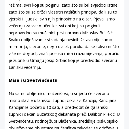
režima, svih koji su poginuli zato što su bili svjedoci istine i
zato što su se držali vlastitih različitih principa, da li su to
vjerski ili ljudski, svih njih prinosimo na oltar. Pjevali smo
večernju za sve mučenike, svi oni koji su poginuli
nepravedno su mučenici, prvi naravno Miroslav Bulešić.
Svako obilježavanje stradanja nevinih žrtava nije samo
memorija, sjećanje, nego uvijek poruka da se takvo nešto
više ne dogodi, znači poruka mira i razumijevanja, poručio
je župnik u Umagu Josip Grbac koji je predvodio svečanu
Lanišku večernju.
Misa i u Svetvinčentu
Na samu obljetnicu mučeništva, u srijedu će svečano
misno slavlje u laniškoj župnoj crkvi sv. Kancija, Kancijana i
Kancijanile početi u 10 sati, a predvodit će ga laniški
župnik i dekan Buzetskog dekanata preč. Dalibor Pilekić. U
Svetvinčentu, rodnoj župi Blaženika, središnje biskupijsko
obilježavanje obljetnice mučeništva također se održava u