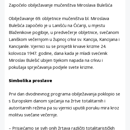
Započelo obilježavanje mučeništva Miroslava Bulešića
Obilježavanje 69. obljetnice mučeništva bl. Miroslava
Bulešića započelo je u Lanišću na Ćićariji, u mjestu
Blaženikove pogibije, u predvečerje obljetnice, svečanom
Laniškom večernjom u župnoj crkvi sv. Kancija, Kancijana i
Kancijanile. Vjernici su se prisjetili krvave krizme 24.
kolovoza 1947. godine, dana kada je mladi svećenik
Miroslav Bulešić ubijen tijekom napada na crkvu i
pokušaja sprječavanja podjele svete krizme.
Simbolika proslave
Prvi dan dvodnevnog programa obilježavanja poklopio se
s Europskim danom sjećanja na žrtve totalitarnih i
autoritarnih režima pa su vjernici uputili poruku mira kroz
molitvu svečane večernje.
– Prisjećamo se svih onih žrtava različiti totalitarističkih