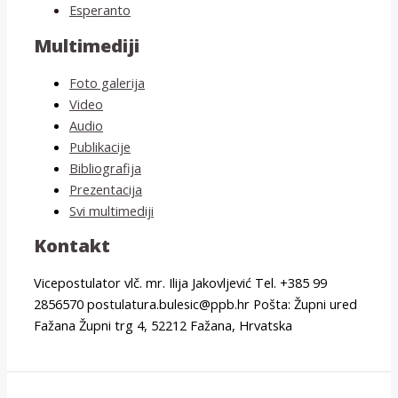
Esperanto
Multimediji
Foto galerija
Video
Audio
Publikacije
Bibliografija
Prezentacija
Svi multimediji
Kontakt
Vicepostulator vlč. mr. Ilija Jakovljević Tel. +385 99
2856570 postulatura.bulesic@ppb.hr Pošta: Župni ured
Fažana Župni trg 4, 52212 Fažana, Hrvatska