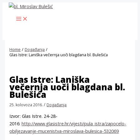
Skip
to
MAIN
content
MENU
Home
Događanja
Glas Istre: Laniška večernja uoči blagdana bl. Bulešića
Glas Istre: Laniška
večernja uoči blagdana bl.
Bulešića
/
25. kolovoza 2016.
Događanja
Izvor: Glas Istre. 24-28-
2016:
http://www.glasistre.hr/vijesti/pula_istra/zapocelo-
obiljezavanje-mucenistva-miroslava-bulesica-532069